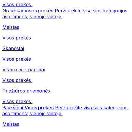
Visos prekės
Graužikai
Visos prekės
Peržiūrėkite visą šios kategorijos
asortimentą vienoje vietoje.
Maistas
Visos prekės
Skanėstai
Visos prekės
Vitaminai ir papildai
Visos prekės
Priežiūros priemonės
Visos prekės
Paukščiai
Visos prekės
Peržiūrėkite visą šios kategorijos
asortimentą vienoje vietoje.
Maistas