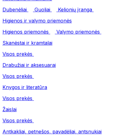
Dubenėliai
Guoliai
Kelionių įranga
Higienos ir valymo priemonės
Higienos priemonės
Valymo priemonės
Skanėstai ir kramtalai
Visos prekės
Drabužiai ir aksesuarai
Visos prekės
Knygos ir literatūra
Visos prekės
Žaislai
Visos prekės
Antkakliai, petnešos, pavadėliai, antsnukiai