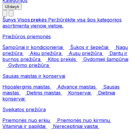
Kategorijos
Uždaryti
Šunys
Visos prekės
Peržiūrėkite visą šios kategorijos
asortimentą vienoje vietoje.
Priežiūros priemonės
Šampūnai ir kondicionieriai
Šukos ir šepečiai
Nagų
priežiūra
Akių priežiūra
Ausų priežiūra
Dantų ir
burnos priežiūra
Kitos prekės
Gydomieji šampūnai
Gydymo priežiūra
Sausas maistas ir konservai
Hipoalerginis maistas
Advance maistas
Sausas
maistas
Dietinis maistas
Konservai
Dietiniai
konservai
Sveikatos priežiūra
Priemonės nuo erkių
Priemonės nuo kirminų
Vitaminai ir papildai
Nereceptiniai vaistai