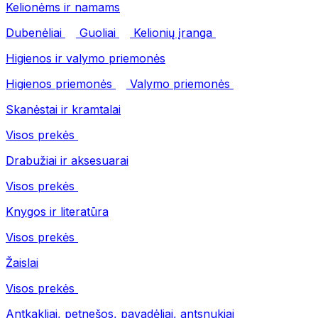
Kelionėms ir namams
Dubenėliai
Guoliai
Kelionių įranga
Higienos ir valymo priemonės
Higienos priemonės
Valymo priemonės
Skanėstai ir kramtalai
Visos prekės
Drabužiai ir aksesuarai
Visos prekės
Knygos ir literatūra
Visos prekės
Žaislai
Visos prekės
Antkakliai, petnešos, pavadėliai, antsnukiai