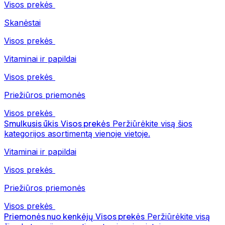
Visos prekės
Skanėstai
Visos prekės
Vitaminai ir papildai
Visos prekės
Priežiūros priemonės
Visos prekės
Smulkusis ūkis
Visos prekės
Peržiūrėkite visą šios
kategorijos asortimentą vienoje vietoje.
Vitaminai ir papildai
Visos prekės
Priežiūros priemonės
Visos prekės
Priemonės nuo kenkėjų
Visos prekės
Peržiūrėkite visą