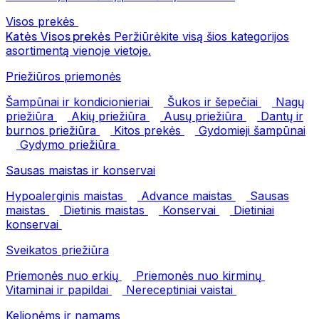
Visos prekės
Katės
Visos prekės
Peržiūrėkite visą šios kategorijos
asortimentą vienoje vietoje.
Priežiūros priemonės
Šampūnai ir kondicionieriai
Šukos ir šepečiai
Nagų
priežiūra
Akių priežiūra
Ausų priežiūra
Dantų ir
burnos priežiūra
Kitos prekės
Gydomieji šampūnai
Gydymo priežiūra
Sausas maistas ir konservai
Hypoalerginis maistas
Advance maistas
Sausas
maistas
Dietinis maistas
Konservai
Dietiniai
konservai
Sveikatos priežiūra
Priemonės nuo erkių
Priemonės nuo kirminų
Vitaminai ir papildai
Nereceptiniai vaistai
Kelionėms ir namams