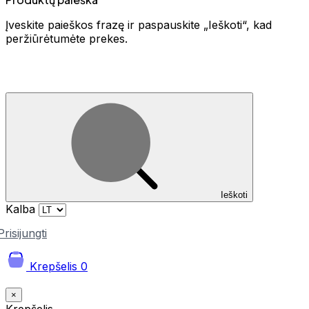
Įveskite paieškos frazę ir paspauskite „Ieškoti“, kad
peržiūrėtumėte prekes.
Ieškoti
Kalba
Prisijungti
Krepšelis
0
×