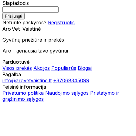
Slaptažodis
Prisijungti
Neturite paskyros?
Registruotis
Aro Vet. Vaistinė
Gyvūnų priežiūra ir prekės
Aro - geriausia tavo gyvūnui
Parduotuvė
Visos prekės
Akcijos
Populiarūs
Blogai
Pagalba
info@arovetvaistine.lt
+37068345099
Teisinė informacija
Privatumo politika
Naudojimo sąlygos
Pristatymo ir
grąžinimo sąlygos