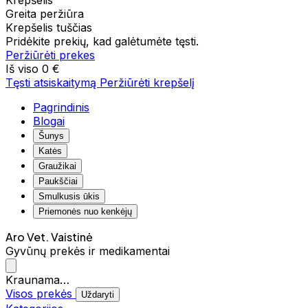
Krepšelis
Greita peržiūra
Krepšelis tuščias
Pridėkite prekių, kad galėtumėte tęsti.
Peržiūrėti prekes
Iš viso
0 €
Tęsti atsiskaitymą
Peržiūrėti krepšelį
Pagrindinis
Blogai
Šunys
Katės
Graužikai
Paukščiai
Smulkusis ūkis
Priemonės nuo kenkėjų
Aro Vet. Vaistinė
Gyvūnų prekės ir medikamentai
Kraunama…
Visos prekės
Uždaryti