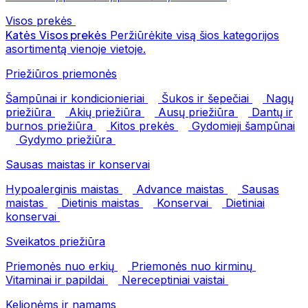
Visos prekės
Katės
Visos prekės
Peržiūrėkite visą šios kategorijos
asortimentą vienoje vietoje.
Priežiūros priemonės
Šampūnai ir kondicionieriai
Šukos ir šepečiai
Nagų
priežiūra
Akių priežiūra
Ausų priežiūra
Dantų ir
burnos priežiūra
Kitos prekės
Gydomieji šampūnai
Gydymo priežiūra
Sausas maistas ir konservai
Hypoalerginis maistas
Advance maistas
Sausas
maistas
Dietinis maistas
Konservai
Dietiniai
konservai
Sveikatos priežiūra
Priemonės nuo erkių
Priemonės nuo kirminų
Vitaminai ir papildai
Nereceptiniai vaistai
Kelionėms ir namams