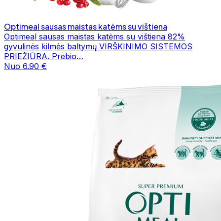
Optimeal sausas maistas katėms su vištiena
Optimeal sausas maistas katėms su vištiena 82%
gyvulinės kilmės baltymų VIRŠKINIMO SISTEMOS
PRIEŽIŪRA. Prebio…
Nuo 6.90 €