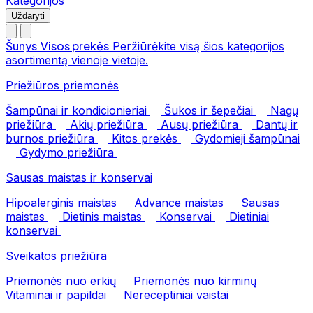
Kategorijos
Uždaryti
Šunys
Visos prekės
Peržiūrėkite visą šios kategorijos
asortimentą vienoje vietoje.
Priežiūros priemonės
Šampūnai ir kondicionieriai
Šukos ir šepečiai
Nagų
priežiūra
Akių priežiūra
Ausų priežiūra
Dantų ir
burnos priežiūra
Kitos prekės
Gydomieji šampūnai
Gydymo priežiūra
Sausas maistas ir konservai
Hipoalerginis maistas
Advance maistas
Sausas
maistas
Dietinis maistas
Konservai
Dietiniai
konservai
Sveikatos priežiūra
Priemonės nuo erkių
Priemonės nuo kirminų
Vitaminai ir papildai
Nereceptiniai vaistai