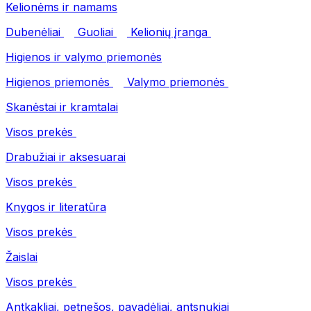
Kelionėms ir namams
Dubenėliai
Guoliai
Kelionių įranga
Higienos ir valymo priemonės
Higienos priemonės
Valymo priemonės
Skanėstai ir kramtalai
Visos prekės
Drabužiai ir aksesuarai
Visos prekės
Knygos ir literatūra
Visos prekės
Žaislai
Visos prekės
Antkakliai, petnešos, pavadėliai, antsnukiai