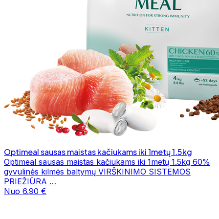
Optimeal sausas maistas kačiukams iki 1metų 1.5kg
Optimeal sausas maistas kačiukams iki 1metų 1.5kg 60%
gyvulinės kilmės baltymų VIRŠKINIMO SISTEMOS
PRIEŽIŪRA …
Nuo 6.90 €