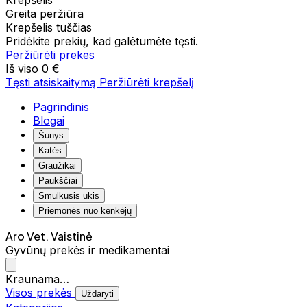
Krepšelis
Greita peržiūra
Krepšelis tuščias
Pridėkite prekių, kad galėtumėte tęsti.
Peržiūrėti prekes
Iš viso
0 €
Tęsti atsiskaitymą
Peržiūrėti krepšelį
Pagrindinis
Blogai
Šunys
Katės
Graužikai
Paukščiai
Smulkusis ūkis
Priemonės nuo kenkėjų
Aro Vet. Vaistinė
Gyvūnų prekės ir medikamentai
Kraunama…
Visos prekės
Uždaryti