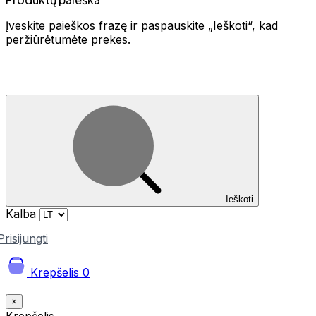
Įveskite paieškos frazę ir paspauskite „Ieškoti“, kad
peržiūrėtumėte prekes.
Ieškoti
Kalba
Prisijungti
Krepšelis
0
×