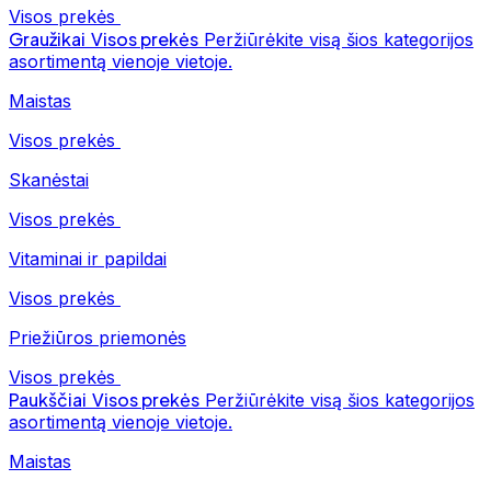
Visos prekės
Graužikai
Visos prekės
Peržiūrėkite visą šios kategorijos
asortimentą vienoje vietoje.
Maistas
Visos prekės
Skanėstai
Visos prekės
Vitaminai ir papildai
Visos prekės
Priežiūros priemonės
Visos prekės
Paukščiai
Visos prekės
Peržiūrėkite visą šios kategorijos
asortimentą vienoje vietoje.
Maistas