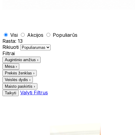
Visi
Akcijos
Populiarūs
Rasta:
13
Rikiuoti
Filtrai
Augintinio amžius
›
Mėsa
›
Prekės ženklas
›
Veislės dydis
›
Maisto paskirtis
›
Valyti Filtrus
Taikyti