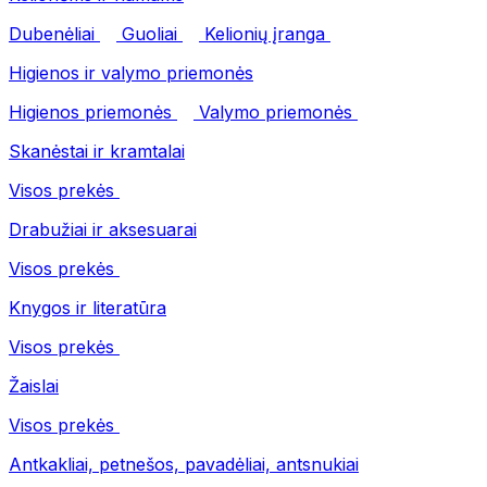
Dubenėliai
Guoliai
Kelionių įranga
Higienos ir valymo priemonės
Higienos priemonės
Valymo priemonės
Skanėstai ir kramtalai
Visos prekės
Drabužiai ir aksesuarai
Visos prekės
Knygos ir literatūra
Visos prekės
Žaislai
Visos prekės
Antkakliai, petnešos, pavadėliai, antsnukiai