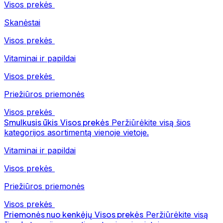
Visos prekės
Skanėstai
Visos prekės
Vitaminai ir papildai
Visos prekės
Priežiūros priemonės
Visos prekės
Smulkusis ūkis
Visos prekės
Peržiūrėkite visą šios
kategorijos asortimentą vienoje vietoje.
Vitaminai ir papildai
Visos prekės
Priežiūros priemonės
Visos prekės
Priemonės nuo kenkėjų
Visos prekės
Peržiūrėkite visą