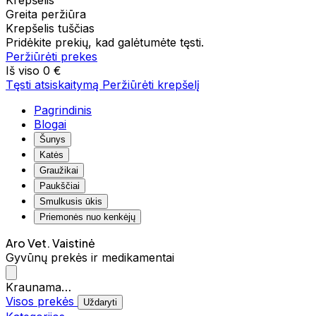
Krepšelis
Greita peržiūra
Krepšelis tuščias
Pridėkite prekių, kad galėtumėte tęsti.
Peržiūrėti prekes
Iš viso
0 €
Tęsti atsiskaitymą
Peržiūrėti krepšelį
Pagrindinis
Blogai
Šunys
Katės
Graužikai
Paukščiai
Smulkusis ūkis
Priemonės nuo kenkėjų
Aro Vet. Vaistinė
Gyvūnų prekės ir medikamentai
Kraunama…
Visos prekės
Uždaryti