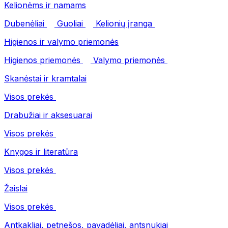
Kelionėms ir namams
Dubenėliai
Guoliai
Kelionių įranga
Higienos ir valymo priemonės
Higienos priemonės
Valymo priemonės
Skanėstai ir kramtalai
Visos prekės
Drabužiai ir aksesuarai
Visos prekės
Knygos ir literatūra
Visos prekės
Žaislai
Visos prekės
Antkakliai, petnešos, pavadėliai, antsnukiai