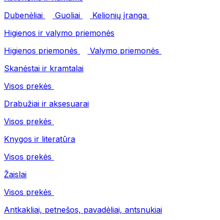
Dubenėliai
Guoliai
Kelionių įranga
Higienos ir valymo priemonės
Higienos priemonės
Valymo priemonės
Skanėstai ir kramtalai
Visos prekės
Drabužiai ir aksesuarai
Visos prekės
Knygos ir literatūra
Visos prekės
Žaislai
Visos prekės
Antkakliai, petnešos, pavadėliai, antsnukiai