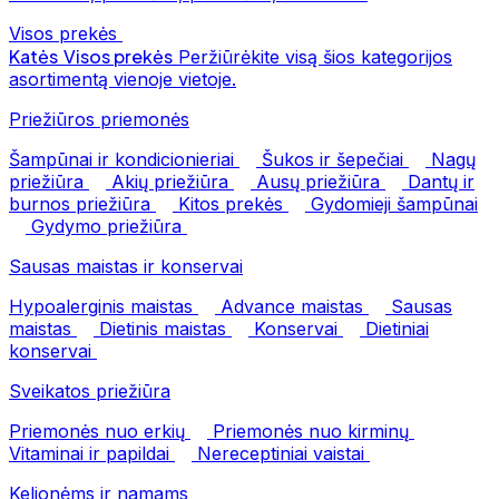
Visos prekės
Katės
Visos prekės
Peržiūrėkite visą šios kategorijos
asortimentą vienoje vietoje.
Priežiūros priemonės
Šampūnai ir kondicionieriai
Šukos ir šepečiai
Nagų
priežiūra
Akių priežiūra
Ausų priežiūra
Dantų ir
burnos priežiūra
Kitos prekės
Gydomieji šampūnai
Gydymo priežiūra
Sausas maistas ir konservai
Hypoalerginis maistas
Advance maistas
Sausas
maistas
Dietinis maistas
Konservai
Dietiniai
konservai
Sveikatos priežiūra
Priemonės nuo erkių
Priemonės nuo kirminų
Vitaminai ir papildai
Nereceptiniai vaistai
Kelionėms ir namams