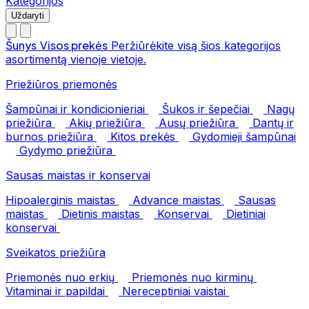
Kategorijos
Uždaryti
Šunys
Visos prekės
Peržiūrėkite visą šios kategorijos
asortimentą vienoje vietoje.
Priežiūros priemonės
Šampūnai ir kondicionieriai
Šukos ir šepečiai
Nagų
priežiūra
Akių priežiūra
Ausų priežiūra
Dantų ir
burnos priežiūra
Kitos prekės
Gydomieji šampūnai
Gydymo priežiūra
Sausas maistas ir konservai
Hipoalerginis maistas
Advance maistas
Sausas
maistas
Dietinis maistas
Konservai
Dietiniai
konservai
Sveikatos priežiūra
Priemonės nuo erkių
Priemonės nuo kirminų
Vitaminai ir papildai
Nereceptiniai vaistai