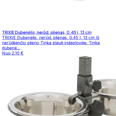
TRIXIE Dubenėlis, nerūd. plienas, 0.45 l, 13 cm
TRIXIE Dubenėlis, nerūd. plienas, 0.45 l, 13 cm Iš
nerūdijančio plieno Tinka plauti indaplovėje. Tinka
dubenė…
Nuo 2.10 €