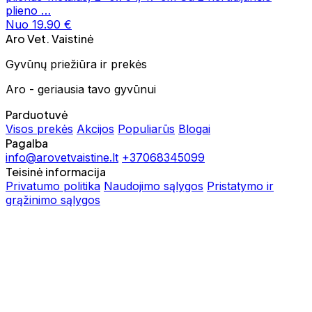
plieno …
Nuo 19.90 €
Aro Vet. Vaistinė
Gyvūnų priežiūra ir prekės
Aro - geriausia tavo gyvūnui
Parduotuvė
Visos prekės
Akcijos
Populiarūs
Blogai
Pagalba
info@arovetvaistine.lt
+37068345099
Teisinė informacija
Privatumo politika
Naudojimo sąlygos
Pristatymo ir
grąžinimo sąlygos