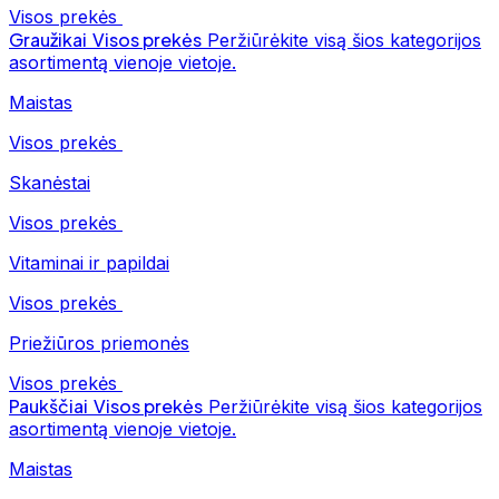
Visos prekės
Graužikai
Visos prekės
Peržiūrėkite visą šios kategorijos
asortimentą vienoje vietoje.
Maistas
Visos prekės
Skanėstai
Visos prekės
Vitaminai ir papildai
Visos prekės
Priežiūros priemonės
Visos prekės
Paukščiai
Visos prekės
Peržiūrėkite visą šios kategorijos
asortimentą vienoje vietoje.
Maistas