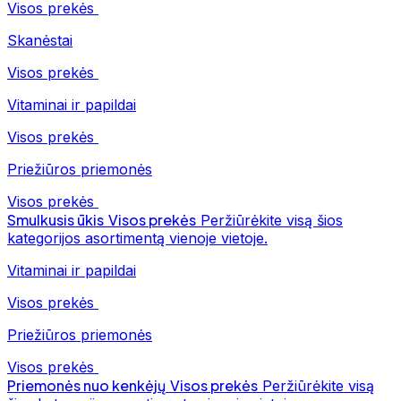
Visos prekės
Skanėstai
Visos prekės
Vitaminai ir papildai
Visos prekės
Priežiūros priemonės
Visos prekės
Smulkusis ūkis
Visos prekės
Peržiūrėkite visą šios
kategorijos asortimentą vienoje vietoje.
Vitaminai ir papildai
Visos prekės
Priežiūros priemonės
Visos prekės
Priemonės nuo kenkėjų
Visos prekės
Peržiūrėkite visą