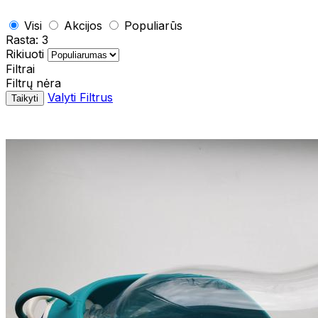
Visi
Akcijos
Populiarūs
Rasta:
3
Rikiuoti
Filtrai
Filtrų nėra
Valyti Filtrus
Taikyti