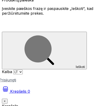
Įveskite paieškos frazę ir paspauskite „Ieškoti“, kad
peržiūrėtumėte prekes.
Ieškoti
Kalba
Prisijungti
Krepšelis
0
×