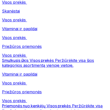
Visos prekės
Skanėstai
Visos prekės
Vitaminai ir papildai
Visos prekės
Priežiūros priemonės
Visos prekės
Smulkusis ūkis
Visos prekės
Peržiūrėkite visą šios
kategorijos asortimentą vienoje vietoje.
Vitaminai ir papildai
Visos prekės
Priežiūros priemonės
Visos prekės
Priemonės nuo kenkėjų
Visos prekės
Peržiūrėkite visą