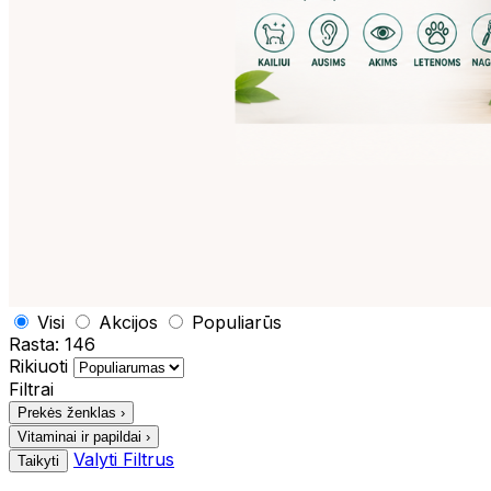
Visi
Akcijos
Populiarūs
Rasta:
146
Rikiuoti
Filtrai
Prekės ženklas
›
Vitaminai ir papildai
›
Valyti Filtrus
Taikyti