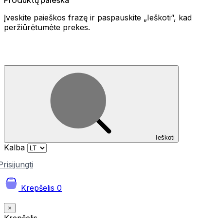
Įveskite paieškos frazę ir paspauskite „Ieškoti“, kad
peržiūrėtumėte prekes.
Ieškoti
Kalba
Prisijungti
Krepšelis
0
×