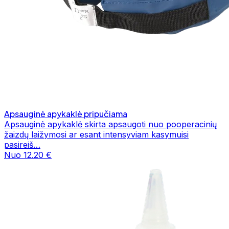
Apsauginė apykaklė pripučiama
Apsauginė apykaklė skirta apsaugoti nuo pooperacinių
žaizdų laižymosi ar esant intensyviam kasymuisi
pasireiš…
Nuo 12.20 €