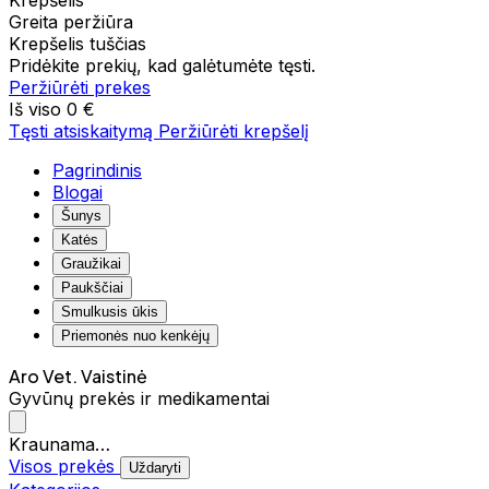
Krepšelis
Greita peržiūra
Krepšelis tuščias
Pridėkite prekių, kad galėtumėte tęsti.
Peržiūrėti prekes
Iš viso
0 €
Tęsti atsiskaitymą
Peržiūrėti krepšelį
Pagrindinis
Blogai
Šunys
Katės
Graužikai
Paukščiai
Smulkusis ūkis
Priemonės nuo kenkėjų
Aro Vet. Vaistinė
Gyvūnų prekės ir medikamentai
Kraunama…
Visos prekės
Uždaryti