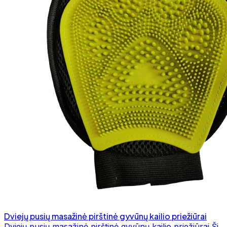
Dviejų pusių masažinė pirštinė gyvūnų kailio priežiūrai
Dviejų pusių masažinė pirštinė gyvūnų kailio priežiūrai Ši