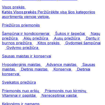
Visos prekės
Katės
Visos prekės
Peržiūrėkite visą šios kategorijos
asortimentą vienoje vietoje.
Priežiūros priemonės
Šampūnai ir kondicionieriai
Šukos ir šepečiai
Nagų
priežiūra
Akių priežiūra
Ausų priežiūra
Dantų ir
burnos priežiūra
Kitos prekės
Gydomieji šampūnai
Gydymo priežiūra
Sausas maistas ir konservai
Hypoalerginis maistas
Advance maistas
Sausas
maistas
Dietinis maistas
Konservai
Dietiniai
konservai
Sveikatos priežiūra
Priemonės nuo erkių
Priemonės nuo kirminų
Vitaminai ir papildai
Nereceptiniai vaistai
Kelionėms ir namams