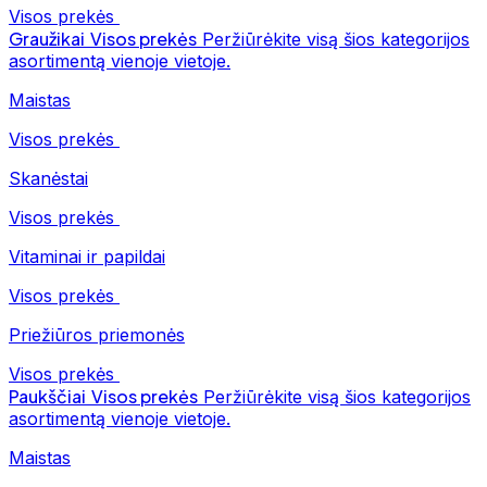
Visos prekės
Graužikai
Visos prekės
Peržiūrėkite visą šios kategorijos
asortimentą vienoje vietoje.
Maistas
Visos prekės
Skanėstai
Visos prekės
Vitaminai ir papildai
Visos prekės
Priežiūros priemonės
Visos prekės
Paukščiai
Visos prekės
Peržiūrėkite visą šios kategorijos
asortimentą vienoje vietoje.
Maistas