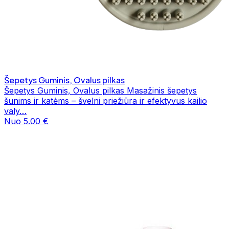
Šepetys Guminis, Ovalus pilkas
Šepetys Guminis, Ovalus pilkas Masažinis šepetys
šunims ir katėms – švelni priežiūra ir efektyvus kailio
valy…
Nuo 5.00 €