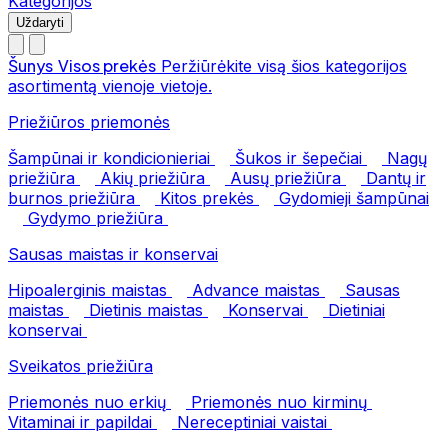
Kategorijos
Uždaryti
Šunys
Visos prekės
Peržiūrėkite visą šios kategorijos
asortimentą vienoje vietoje.
Priežiūros priemonės
Šampūnai ir kondicionieriai
Šukos ir šepečiai
Nagų
priežiūra
Akių priežiūra
Ausų priežiūra
Dantų ir
burnos priežiūra
Kitos prekės
Gydomieji šampūnai
Gydymo priežiūra
Sausas maistas ir konservai
Hipoalerginis maistas
Advance maistas
Sausas
maistas
Dietinis maistas
Konservai
Dietiniai
konservai
Sveikatos priežiūra
Priemonės nuo erkių
Priemonės nuo kirminų
Vitaminai ir papildai
Nereceptiniai vaistai