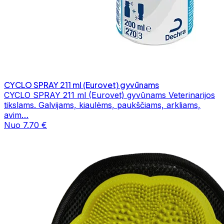
CYCLO SPRAY 211 ml (Eurovet) gyvūnams
CYCLO SPRAY 211 ml (Eurovet) gyvūnams Veterinarijos
tikslams. Galvijams, kiaulėms, paukščiams, arkliams,
avim…
Nuo 7.70 €