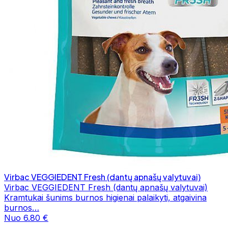
Virbac VEGGIEDENT Fresh (dantų apnašų valytuvai)
Virbac VEGGIEDENT Fresh (dantų apnašų valytuvai)
Kramtukai šunims burnos higienai palaikyti, atgaivina
burnos…
Nuo 6.80 €