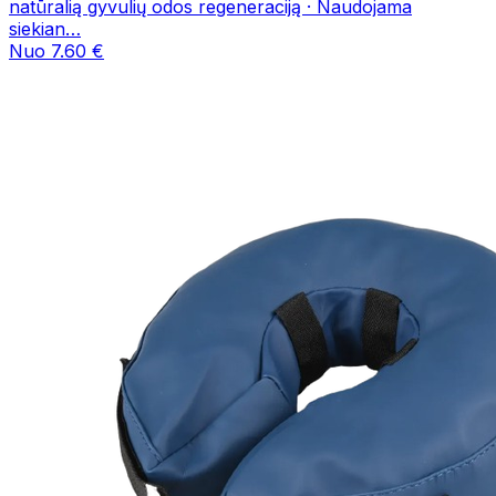
natūralią gyvulių odos regeneraciją · Naudojama
siekian…
Nuo 7.60 €