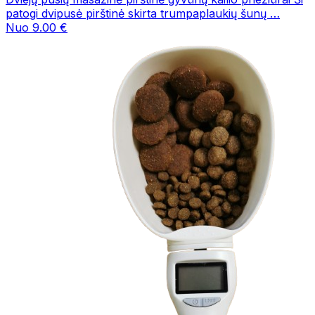
patogi dvipusė pirštinė skirta trumpaplaukių šunų …
Nuo 9.00 €