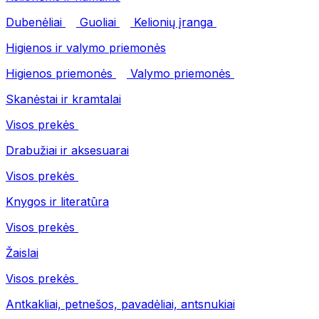
Dubenėliai
Guoliai
Kelionių įranga
Higienos ir valymo priemonės
Higienos priemonės
Valymo priemonės
Skanėstai ir kramtalai
Visos prekės
Drabužiai ir aksesuarai
Visos prekės
Knygos ir literatūra
Visos prekės
Žaislai
Visos prekės
Antkakliai, petnešos, pavadėliai, antsnukiai