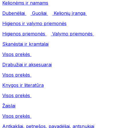
Kelionėms ir namams
Dubenėliai
Guoliai
Kelionių įranga
Higienos ir valymo priemonės
Higienos priemonės
Valymo priemonės
Skanėstai ir kramtalai
Visos prekės
Drabužiai ir aksesuarai
Visos prekės
Knygos ir literatūra
Visos prekės
Žaislai
Visos prekės
Antkakliai, petnešos, pavadėliai, antsnukiai