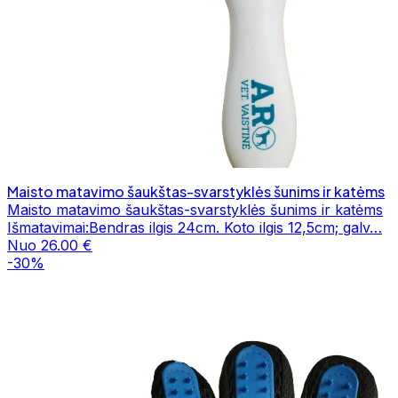
Maisto matavimo šaukštas-svarstyklės šunims ir katėms
Maisto matavimo šaukštas-svarstyklės šunims ir katėms
Išmatavimai:Bendras ilgis 24cm. Koto ilgis 12,5cm; galv…
Nuo 26.00 €
-30%