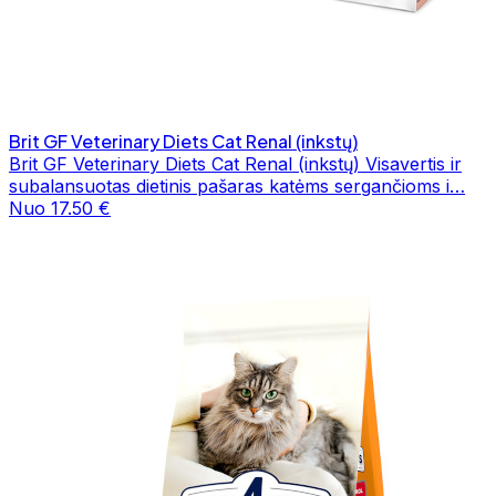
Brit GF Veterinary Diets Cat Renal (inkstų)
Brit GF Veterinary Diets Cat Renal (inkstų) Visavertis ir
subalansuotas dietinis pašaras katėms sergančioms i…
Nuo 17.50 €