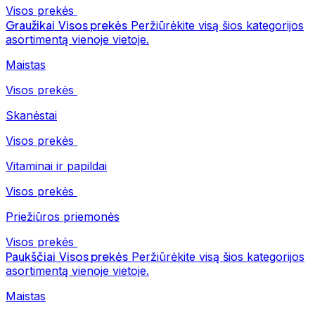
Visos prekės
Graužikai
Visos prekės
Peržiūrėkite visą šios kategorijos
asortimentą vienoje vietoje.
Maistas
Visos prekės
Skanėstai
Visos prekės
Vitaminai ir papildai
Visos prekės
Priežiūros priemonės
Visos prekės
Paukščiai
Visos prekės
Peržiūrėkite visą šios kategorijos
asortimentą vienoje vietoje.
Maistas