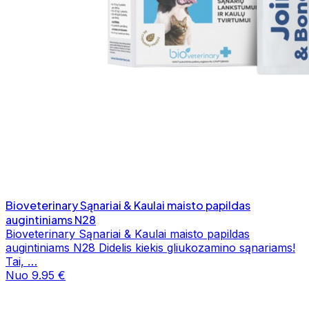
Bioveterinary Sąnariai & Kaulai maisto papildas
augintiniams N28
Bioveterinary Sąnariai & Kaulai maisto papildas
augintiniams N28 Didelis kiekis gliukozamino sąnariams!
Tai, …
Nuo 9.95 €