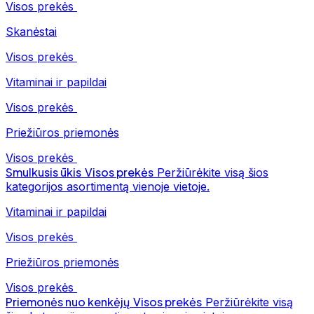
Visos prekės
Skanėstai
Visos prekės
Vitaminai ir papildai
Visos prekės
Priežiūros priemonės
Visos prekės
Smulkusis ūkis
Visos prekės
Peržiūrėkite visą šios
kategorijos asortimentą vienoje vietoje.
Vitaminai ir papildai
Visos prekės
Priežiūros priemonės
Visos prekės
Priemonės nuo kenkėjų
Visos prekės
Peržiūrėkite visą