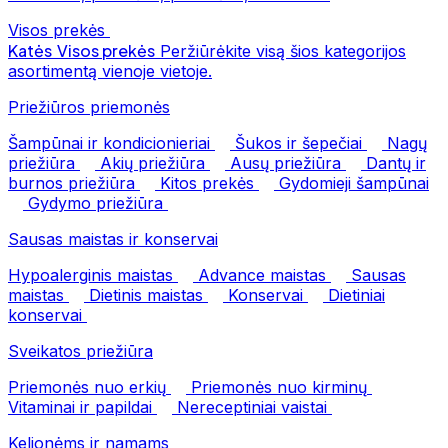
Visos prekės
Katės
Visos prekės
Peržiūrėkite visą šios kategorijos
asortimentą vienoje vietoje.
Priežiūros priemonės
Šampūnai ir kondicionieriai
Šukos ir šepečiai
Nagų
priežiūra
Akių priežiūra
Ausų priežiūra
Dantų ir
burnos priežiūra
Kitos prekės
Gydomieji šampūnai
Gydymo priežiūra
Sausas maistas ir konservai
Hypoalerginis maistas
Advance maistas
Sausas
maistas
Dietinis maistas
Konservai
Dietiniai
konservai
Sveikatos priežiūra
Priemonės nuo erkių
Priemonės nuo kirminų
Vitaminai ir papildai
Nereceptiniai vaistai
Kelionėms ir namams