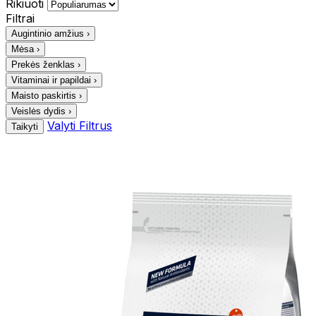
Rikiuoti
Filtrai
Augintinio amžius
›
Mėsa
›
Prekės ženklas
›
Vitaminai ir papildai
›
Maisto paskirtis
›
Veislės dydis
›
Valyti Filtrus
Taikyti