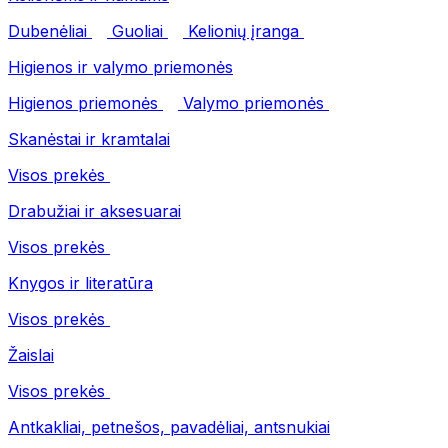
Dubenėliai
Guoliai
Kelionių įranga
Higienos ir valymo priemonės
Higienos priemonės
Valymo priemonės
Skanėstai ir kramtalai
Visos prekės
Drabužiai ir aksesuarai
Visos prekės
Knygos ir literatūra
Visos prekės
Žaislai
Visos prekės
Antkakliai, petnešos, pavadėliai, antsnukiai