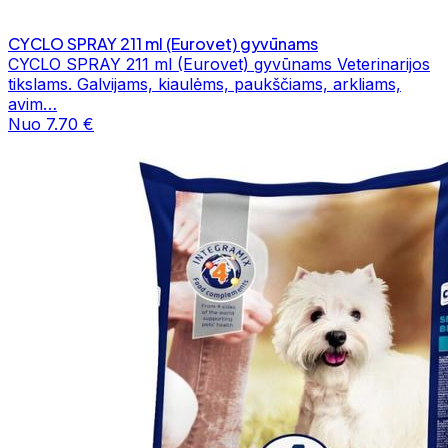
CYCLO SPRAY 211 ml (Eurovet) gyvūnams
CYCLO SPRAY 211 ml (Eurovet) gyvūnams Veterinarijos
tikslams. Galvijams, kiaulėms, paukščiams, arkliams,
avim…
Nuo 7.70 €