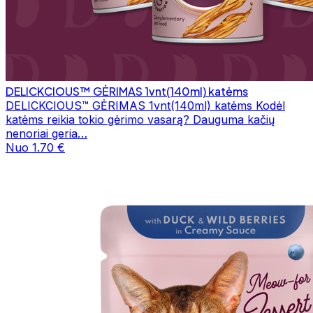
DELICKCIOUS™ GĖRIMAS 1vnt(140ml) katėms
DELICKCIOUS™ GĖRIMAS 1vnt(140ml) katėms Kodėl
katėms reikia tokio gėrimo vasarą? Dauguma kačių
nenoriai geria…
Nuo 1.70 €