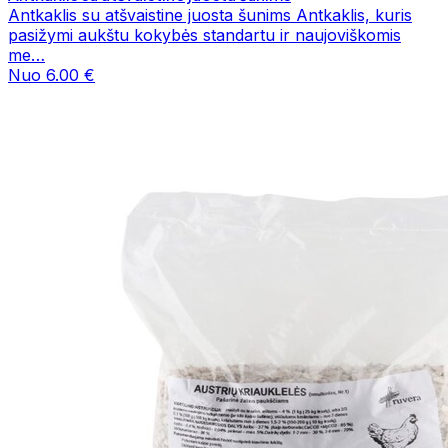
Antkaklis su atšvaistine juosta šunims Antkaklis, kuris
pasižymi aukštu kokybės standartu ir naujoviškomis
me…
Nuo 6.00 €