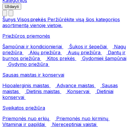
Kategorijos
Uždaryti
Šunys
Visos prekės
Peržiūrėkite visą šios kategorijos
asortimentą vienoje vietoje.
Priežiūros priemonės
Šampūnai ir kondicionieriai
Šukos ir šepečiai
Nagų
priežiūra
Akių priežiūra
Ausų priežiūra
Dantų ir
burnos priežiūra
Kitos prekės
Gydomieji šampūnai
Gydymo priežiūra
Sausas maistas ir konservai
Hipoalerginis maistas
Advance maistas
Sausas
maistas
Dietinis maistas
Konservai
Dietiniai
konservai
Sveikatos priežiūra
Priemonės nuo erkių
Priemonės nuo kirminų
Vitaminai ir papildai
Nereceptiniai vaistai