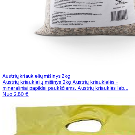
Austrių kriauklelių mišinys 2kg
Austrių kriauklelių mišinys 2kg Austrių kriauklelės -
mineraliniai papildai paukščiams. Austrių kriauklės lab…
Nuo 2.80 €