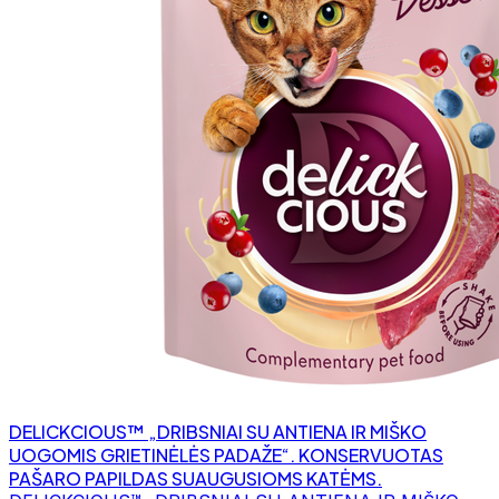
DELICKCIOUS™ „DRIBSNIAI SU ANTIENA IR MIŠKO
UOGOMIS GRIETINĖLĖS PADAŽE“. KONSERVUOTAS
PAŠARO PAPILDAS SUAUGUSIOMS KATĖMS.