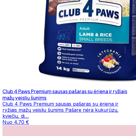
Club 4 Paws Premium sausas pašaras su ėriena ir ryžiais
mažų veislių šunims
Club 4 Paws Premium sausas pašaras su ėriena ir
ryžiais mažų veislių šunims Pašare nėra kukurūzų,
kviečių, di…
Nuo 4.70 €