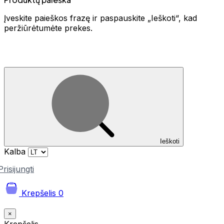
Įveskite paieškos frazę ir paspauskite „Ieškoti“, kad
peržiūrėtumėte prekes.
Ieškoti
Kalba
Prisijungti
Krepšelis
0
×