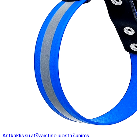
Antkaklis su atšvaistine juosta šunims