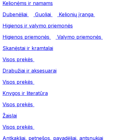
Kelionėms ir namams
Dubenėliai
Guoliai
Kelionių įranga
Higienos ir valymo priemonės
Higienos priemonės
Valymo priemonės
Skanėstai ir kramtalai
Visos prekės
Drabužiai ir aksesuarai
Visos prekės
Knygos ir literatūra
Visos prekės
Žaislai
Visos prekės
Antkakliai, petnešos, pavadėliai, antsnukiai