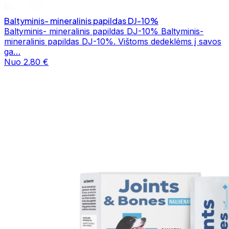
Baltyminis- mineralinis papildas DJ-10%
Baltyminis- mineralinis papildas DJ-10% Baltyminis-
mineralinis papildas DJ-10%. Vištoms dedeklėms į savos
ga…
Nuo 2.80 €