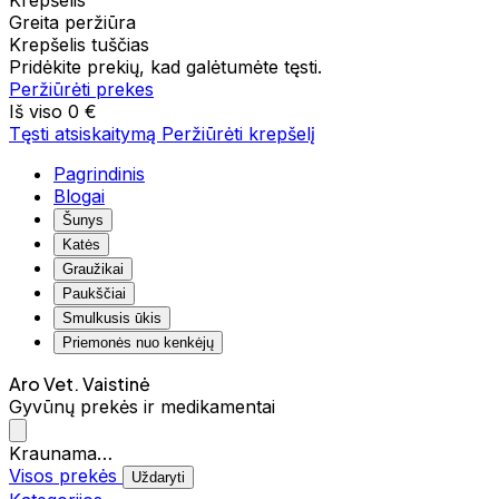
Krepšelis
Greita peržiūra
Krepšelis tuščias
Pridėkite prekių, kad galėtumėte tęsti.
Peržiūrėti prekes
Iš viso
0 €
Tęsti atsiskaitymą
Peržiūrėti krepšelį
Pagrindinis
Blogai
Šunys
Katės
Graužikai
Paukščiai
Smulkusis ūkis
Priemonės nuo kenkėjų
Aro Vet. Vaistinė
Gyvūnų prekės ir medikamentai
Kraunama…
Visos prekės
Uždaryti