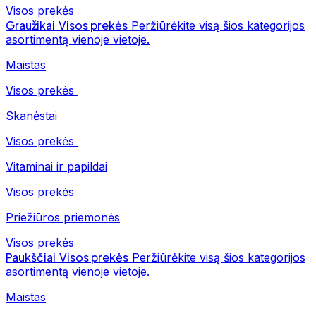
Visos prekės
Graužikai
Visos prekės
Peržiūrėkite visą šios kategorijos
asortimentą vienoje vietoje.
Maistas
Visos prekės
Skanėstai
Visos prekės
Vitaminai ir papildai
Visos prekės
Priežiūros priemonės
Visos prekės
Paukščiai
Visos prekės
Peržiūrėkite visą šios kategorijos
asortimentą vienoje vietoje.
Maistas