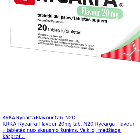
KRKA Rycarfa Flavour tab. N20
KRKA Rycarfa Flavour 20mg tab. N20 Rycarga Flavour
– tabletės nuo skausmo šunims. Veiklioji medžiaga:
karprof…