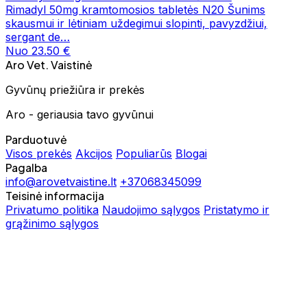
Rimadyl 50mg kramtomosios tabletės N20 Šunims
skausmui ir lėtiniam uždegimui slopinti, pavyzdžiui,
sergant de…
Nuo 23.50 €
Aro Vet. Vaistinė
Gyvūnų priežiūra ir prekės
Aro - geriausia tavo gyvūnui
Parduotuvė
Visos prekės
Akcijos
Populiarūs
Blogai
Pagalba
info@arovetvaistine.lt
+37068345099
Teisinė informacija
Privatumo politika
Naudojimo sąlygos
Pristatymo ir
grąžinimo sąlygos