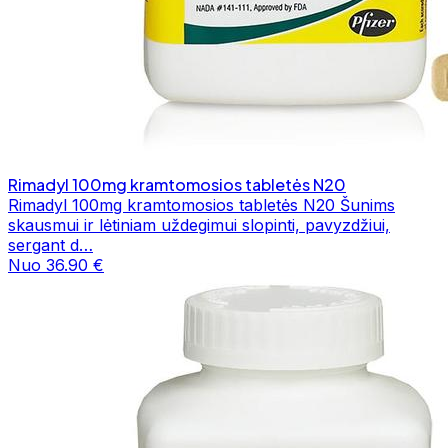
Rimadyl 100mg kramtomosios tabletės N20
Rimadyl 100mg kramtomosios tabletės N20 Šunims
skausmui ir lėtiniam uždegimui slopinti, pavyzdžiui,
sergant d…
Nuo 36.90 €