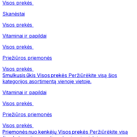
Visos prekės
Skanėstai
Visos prekės
Vitaminai ir papildai
Visos prekės
Priežiūros priemonės
Visos prekės
Smulkusis ūkis
Visos prekės
Peržiūrėkite visą šios
kategorijos asortimentą vienoje vietoje.
Vitaminai ir papildai
Visos prekės
Priežiūros priemonės
Visos prekės
Priemonės nuo kenkėjų
Visos prekės
Peržiūrėkite visą