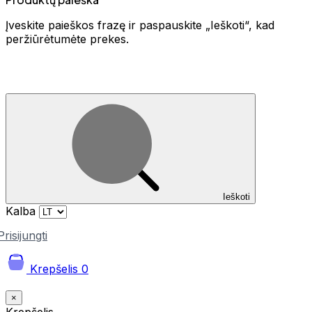
Įveskite paieškos frazę ir paspauskite „Ieškoti“, kad
peržiūrėtumėte prekes.
Ieškoti
Kalba
Prisijungti
Krepšelis
0
×