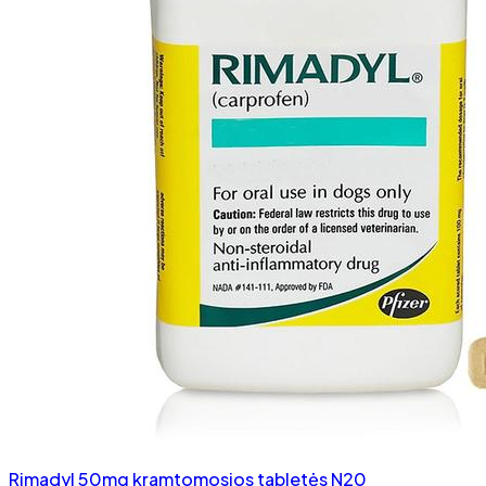
Rimadyl 50mg kramtomosios tabletės N20