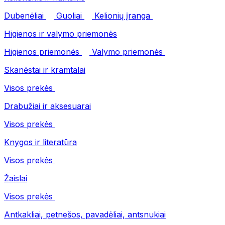
Dubenėliai
Guoliai
Kelionių įranga
Higienos ir valymo priemonės
Higienos priemonės
Valymo priemonės
Skanėstai ir kramtalai
Visos prekės
Drabužiai ir aksesuarai
Visos prekės
Knygos ir literatūra
Visos prekės
Žaislai
Visos prekės
Antkakliai, petnešos, pavadėliai, antsnukiai