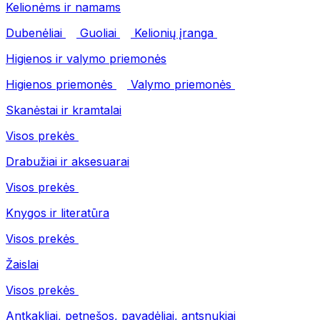
Kelionėms ir namams
Dubenėliai
Guoliai
Kelionių įranga
Higienos ir valymo priemonės
Higienos priemonės
Valymo priemonės
Skanėstai ir kramtalai
Visos prekės
Drabužiai ir aksesuarai
Visos prekės
Knygos ir literatūra
Visos prekės
Žaislai
Visos prekės
Antkakliai, petnešos, pavadėliai, antsnukiai