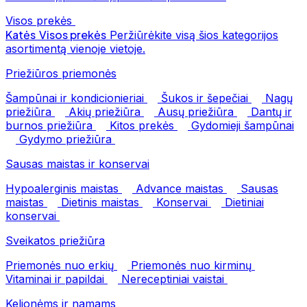
Visos prekės
Katės
Visos prekės
Peržiūrėkite visą šios kategorijos
asortimentą vienoje vietoje.
Priežiūros priemonės
Šampūnai ir kondicionieriai
Šukos ir šepečiai
Nagų
priežiūra
Akių priežiūra
Ausų priežiūra
Dantų ir
burnos priežiūra
Kitos prekės
Gydomieji šampūnai
Gydymo priežiūra
Sausas maistas ir konservai
Hypoalerginis maistas
Advance maistas
Sausas
maistas
Dietinis maistas
Konservai
Dietiniai
konservai
Sveikatos priežiūra
Priemonės nuo erkių
Priemonės nuo kirminų
Vitaminai ir papildai
Nereceptiniai vaistai
Kelionėms ir namams