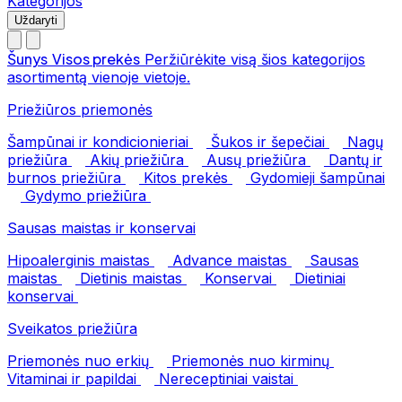
Kategorijos
Uždaryti
Šunys
Visos prekės
Peržiūrėkite visą šios kategorijos
asortimentą vienoje vietoje.
Priežiūros priemonės
Šampūnai ir kondicionieriai
Šukos ir šepečiai
Nagų
priežiūra
Akių priežiūra
Ausų priežiūra
Dantų ir
burnos priežiūra
Kitos prekės
Gydomieji šampūnai
Gydymo priežiūra
Sausas maistas ir konservai
Hipoalerginis maistas
Advance maistas
Sausas
maistas
Dietinis maistas
Konservai
Dietiniai
konservai
Sveikatos priežiūra
Priemonės nuo erkių
Priemonės nuo kirminų
Vitaminai ir papildai
Nereceptiniai vaistai