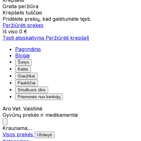
Krepšelis
Greita peržiūra
Krepšelis tuščias
Pridėkite prekių, kad galėtumėte tęsti.
Peržiūrėti prekes
Iš viso
0 €
Tęsti atsiskaitymą
Peržiūrėti krepšelį
Pagrindinis
Blogai
Šunys
Katės
Graužikai
Paukščiai
Smulkusis ūkis
Priemonės nuo kenkėjų
Aro Vet. Vaistinė
Gyvūnų prekės ir medikamentai
Kraunama…
Visos prekės
Uždaryti