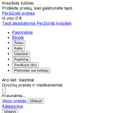
Krepšelis tuščias
Pridėkite prekių, kad galėtumėte tęsti.
Peržiūrėti prekes
Iš viso
0 €
Tęsti atsiskaitymą
Peržiūrėti krepšelį
Pagrindinis
Blogai
Šunys
Katės
Graužikai
Paukščiai
Smulkusis ūkis
Priemonės nuo kenkėjų
Aro Vet. Vaistinė
Gyvūnų prekės ir medikamentai
Kraunama…
Visos prekės
Uždaryti
Kategorijos
Uždaryti