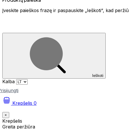
Įveskite paieškos frazę ir paspauskite „Ieškoti“, kad perž
Ieškoti
Kalba
risijungti
Krepšelis
0
×
Krepšelis
Greita peržiūra