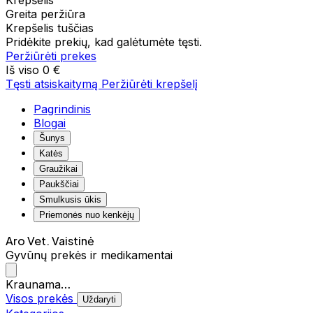
Krepšelis
Greita peržiūra
Krepšelis tuščias
Pridėkite prekių, kad galėtumėte tęsti.
Peržiūrėti prekes
Iš viso
0 €
Tęsti atsiskaitymą
Peržiūrėti krepšelį
Pagrindinis
Blogai
Šunys
Katės
Graužikai
Paukščiai
Smulkusis ūkis
Priemonės nuo kenkėjų
Aro Vet. Vaistinė
Gyvūnų prekės ir medikamentai
Kraunama…
Visos prekės
Uždaryti