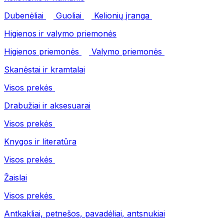
Dubenėliai
Guoliai
Kelionių įranga
Higienos ir valymo priemonės
Higienos priemonės
Valymo priemonės
Skanėstai ir kramtalai
Visos prekės
Drabužiai ir aksesuarai
Visos prekės
Knygos ir literatūra
Visos prekės
Žaislai
Visos prekės
Antkakliai, petnešos, pavadėliai, antsnukiai