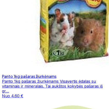
Panto 1kg pašaras žiurkėnams
Panto 1kg pašaras žiurkėnams Visavertis ėdalas su
vitaminais ir mineralais. Tai aukštos kokybės pašaras iš
gr…
Nuo 4.60 €