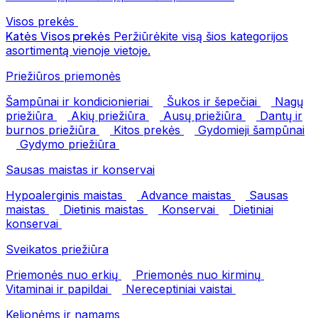
Visos prekės
Katės
Visos prekės
Peržiūrėkite visą šios kategorijos
asortimentą vienoje vietoje.
Priežiūros priemonės
Šampūnai ir kondicionieriai
Šukos ir šepečiai
Nagų
priežiūra
Akių priežiūra
Ausų priežiūra
Dantų ir
burnos priežiūra
Kitos prekės
Gydomieji šampūnai
Gydymo priežiūra
Sausas maistas ir konservai
Hypoalerginis maistas
Advance maistas
Sausas
maistas
Dietinis maistas
Konservai
Dietiniai
konservai
Sveikatos priežiūra
Priemonės nuo erkių
Priemonės nuo kirminų
Vitaminai ir papildai
Nereceptiniai vaistai
Kelionėms ir namams