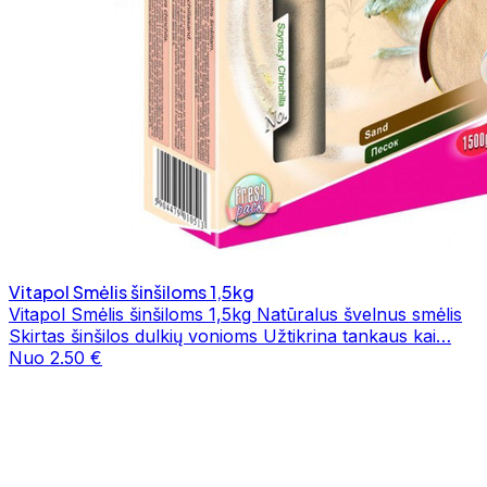
Vitapol Smėlis šinšiloms 1,5kg
Vitapol Smėlis šinšiloms 1,5kg Natūralus švelnus smėlis
Skirtas šinšilos dulkių vonioms Užtikrina tankaus kai…
Nuo 2.50 €