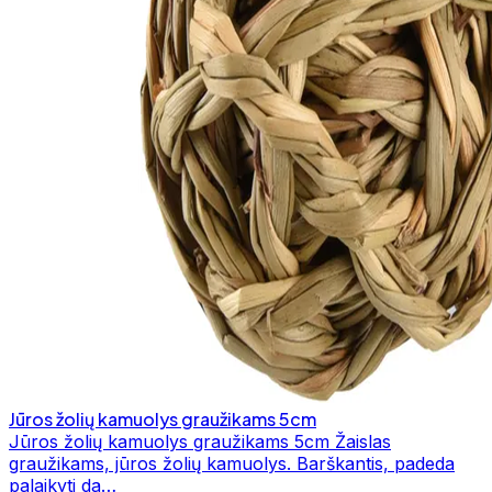
Jūros žolių kamuolys graužikams 5cm
Jūros žolių kamuolys graužikams 5cm Žaislas
graužikams, jūros žolių kamuolys. Barškantis, padeda
palaikyti da…