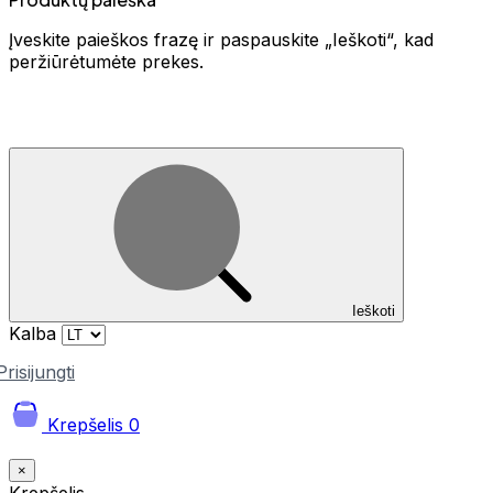
Įveskite paieškos frazę ir paspauskite „Ieškoti“, kad
peržiūrėtumėte prekes.
Ieškoti
Kalba
Prisijungti
Krepšelis
0
×