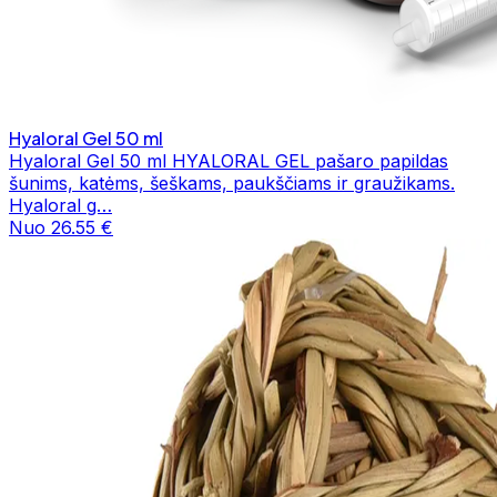
Hyaloral Gel 50 ml
Hyaloral Gel 50 ml HYALORAL GEL pašaro papildas
šunims, katėms, šeškams, paukščiams ir graužikams.
Hyaloral g…
Nuo 26.55 €