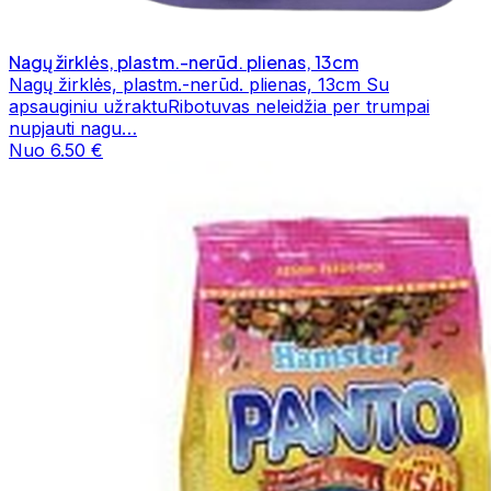
Nagų žirklės, plastm.-nerūd. plienas, 13cm
Nagų žirklės, plastm.-nerūd. plienas, 13cm Su
apsauginiu užraktuRibotuvas neleidžia per trumpai
nupjauti nagu…
Nuo 6.50 €