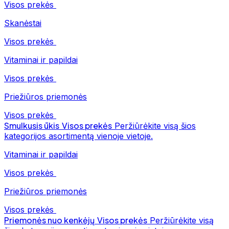
Visos prekės
Skanėstai
Visos prekės
Vitaminai ir papildai
Visos prekės
Priežiūros priemonės
Visos prekės
Smulkusis ūkis
Visos prekės
Peržiūrėkite visą šios
kategorijos asortimentą vienoje vietoje.
Vitaminai ir papildai
Visos prekės
Priežiūros priemonės
Visos prekės
Priemonės nuo kenkėjų
Visos prekės
Peržiūrėkite visą