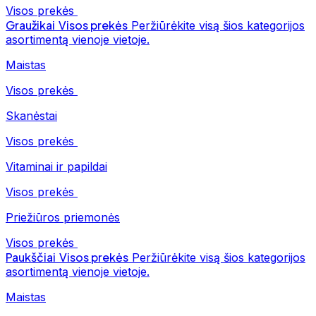
Visos prekės
Graužikai
Visos prekės
Peržiūrėkite visą šios kategorijos
asortimentą vienoje vietoje.
Maistas
Visos prekės
Skanėstai
Visos prekės
Vitaminai ir papildai
Visos prekės
Priežiūros priemonės
Visos prekės
Paukščiai
Visos prekės
Peržiūrėkite visą šios kategorijos
asortimentą vienoje vietoje.
Maistas