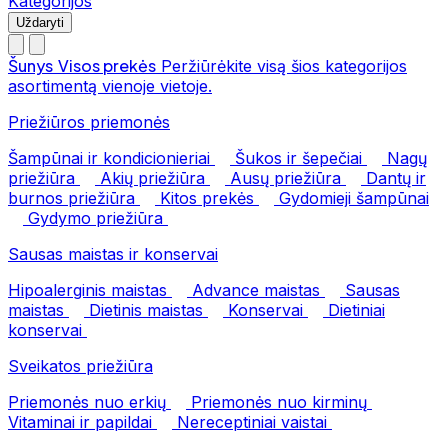
Kategorijos
Uždaryti
Šunys
Visos prekės
Peržiūrėkite visą šios kategorijos
asortimentą vienoje vietoje.
Priežiūros priemonės
Šampūnai ir kondicionieriai
Šukos ir šepečiai
Nagų
priežiūra
Akių priežiūra
Ausų priežiūra
Dantų ir
burnos priežiūra
Kitos prekės
Gydomieji šampūnai
Gydymo priežiūra
Sausas maistas ir konservai
Hipoalerginis maistas
Advance maistas
Sausas
maistas
Dietinis maistas
Konservai
Dietiniai
konservai
Sveikatos priežiūra
Priemonės nuo erkių
Priemonės nuo kirminų
Vitaminai ir papildai
Nereceptiniai vaistai