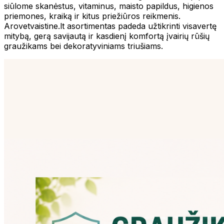
siūlome skanėstus, vitaminus, maisto papildus, higienos
priemones, kraiką ir kitus priežiūros reikmenis.
Arovetvaistine.lt asortimentas padeda užtikrinti visavertę
mitybą, gerą savijautą ir kasdienį komfortą įvairių rūšių
graužikams bei dekoratyviniams triušiams.