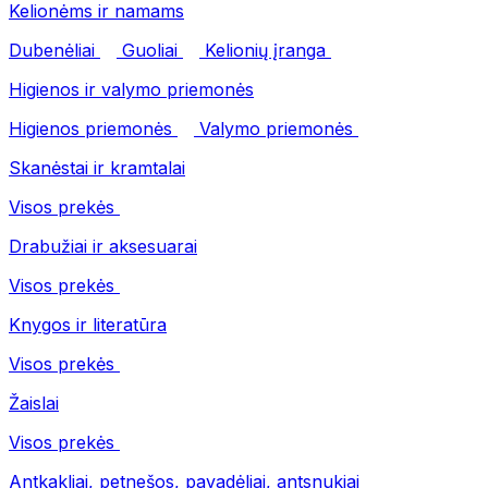
Kelionėms ir namams
Dubenėliai
Guoliai
Kelionių įranga
Higienos ir valymo priemonės
Higienos priemonės
Valymo priemonės
Skanėstai ir kramtalai
Visos prekės
Drabužiai ir aksesuarai
Visos prekės
Knygos ir literatūra
Visos prekės
Žaislai
Visos prekės
Antkakliai, petnešos, pavadėliai, antsnukiai