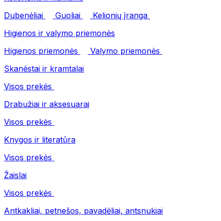
Dubenėliai
Guoliai
Kelionių įranga
Higienos ir valymo priemonės
Higienos priemonės
Valymo priemonės
Skanėstai ir kramtalai
Visos prekės
Drabužiai ir aksesuarai
Visos prekės
Knygos ir literatūra
Visos prekės
Žaislai
Visos prekės
Antkakliai, petnešos, pavadėliai, antsnukiai