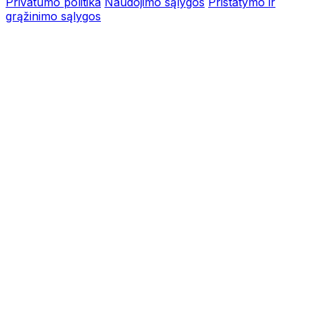
Privatumo politika
Naudojimo sąlygos
Pristatymo ir
grąžinimo sąlygos