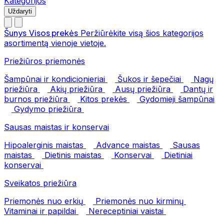
Kategorijos
Uždaryti
Šunys
Visos prekės
Peržiūrėkite visą šios kategorijos
asortimentą vienoje vietoje.
Priežiūros priemonės
Šampūnai ir kondicionieriai
Šukos ir šepečiai
Nagų
priežiūra
Akių priežiūra
Ausų priežiūra
Dantų ir
burnos priežiūra
Kitos prekės
Gydomieji šampūnai
Gydymo priežiūra
Sausas maistas ir konservai
Hipoalerginis maistas
Advance maistas
Sausas
maistas
Dietinis maistas
Konservai
Dietiniai
konservai
Sveikatos priežiūra
Priemonės nuo erkių
Priemonės nuo kirminų
Vitaminai ir papildai
Nereceptiniai vaistai