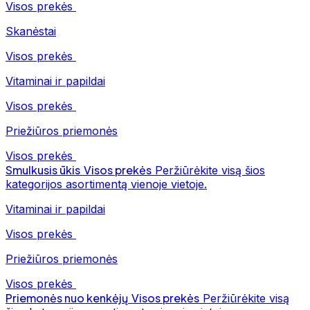
Visos prekės
Skanėstai
Visos prekės
Vitaminai ir papildai
Visos prekės
Priežiūros priemonės
Visos prekės
Smulkusis ūkis
Visos prekės
Peržiūrėkite visą šios
kategorijos asortimentą vienoje vietoje.
Vitaminai ir papildai
Visos prekės
Priežiūros priemonės
Visos prekės
Priemonės nuo kenkėjų
Visos prekės
Peržiūrėkite visą