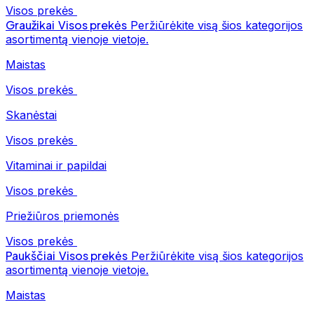
Visos prekės
Graužikai
Visos prekės
Peržiūrėkite visą šios kategorijos
asortimentą vienoje vietoje.
Maistas
Visos prekės
Skanėstai
Visos prekės
Vitaminai ir papildai
Visos prekės
Priežiūros priemonės
Visos prekės
Paukščiai
Visos prekės
Peržiūrėkite visą šios kategorijos
asortimentą vienoje vietoje.
Maistas