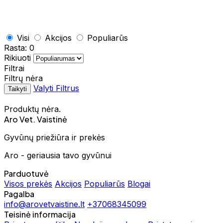
Visi
Akcijos
Populiarūs
Rasta:
0
Rikiuoti
Filtrai
Filtrų nėra
Valyti Filtrus
Taikyti
Produktų nėra.
Aro Vet. Vaistinė
Gyvūnų priežiūra ir prekės
Aro - geriausia tavo gyvūnui
Parduotuvė
Visos prekės
Akcijos
Populiarūs
Blogai
Pagalba
info@arovetvaistine.lt
+37068345099
Teisinė informacija