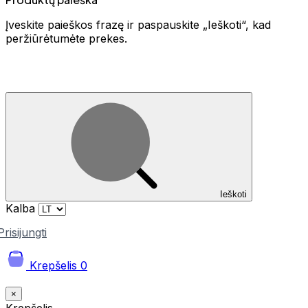
Įveskite paieškos frazę ir paspauskite „Ieškoti“, kad
peržiūrėtumėte prekes.
Ieškoti
Kalba
Prisijungti
Krepšelis
0
×