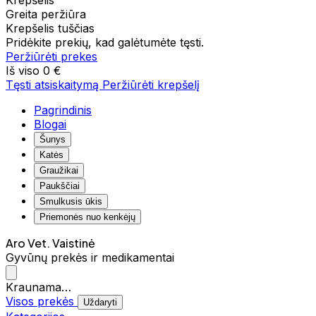
Krepšelis
Greita peržiūra
Krepšelis tuščias
Pridėkite prekių, kad galėtumėte tęsti.
Peržiūrėti prekes
Iš viso
0 €
Tęsti atsiskaitymą
Peržiūrėti krepšelį
Pagrindinis
Blogai
Šunys
Katės
Graužikai
Paukščiai
Smulkusis ūkis
Priemonės nuo kenkėjų
Aro Vet. Vaistinė
Gyvūnų prekės ir medikamentai
Kraunama…
Visos prekės
Uždaryti