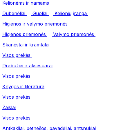
Kelionėms ir namams
Dubenėliai
Guoliai
Kelionių įranga
Higienos ir valymo priemonės
Higienos priemonės
Valymo priemonės
Skanėstai ir kramtalai
Visos prekės
Drabužiai ir aksesuarai
Visos prekės
Knygos ir literatūra
Visos prekės
Žaislai
Visos prekės
Antkakliai, petnešos, pavadėliai, antsnukiai