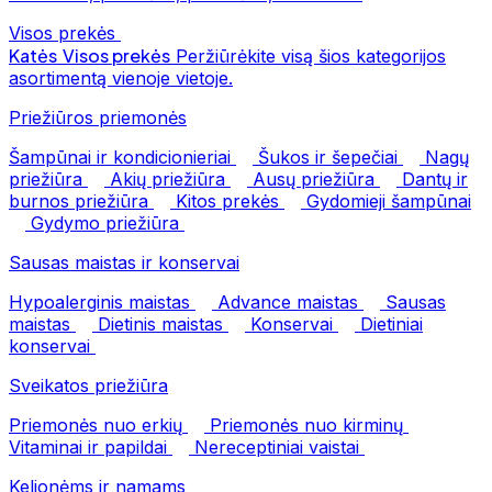
Visos prekės
Katės
Visos prekės
Peržiūrėkite visą šios kategorijos
asortimentą vienoje vietoje.
Priežiūros priemonės
Šampūnai ir kondicionieriai
Šukos ir šepečiai
Nagų
priežiūra
Akių priežiūra
Ausų priežiūra
Dantų ir
burnos priežiūra
Kitos prekės
Gydomieji šampūnai
Gydymo priežiūra
Sausas maistas ir konservai
Hypoalerginis maistas
Advance maistas
Sausas
maistas
Dietinis maistas
Konservai
Dietiniai
konservai
Sveikatos priežiūra
Priemonės nuo erkių
Priemonės nuo kirminų
Vitaminai ir papildai
Nereceptiniai vaistai
Kelionėms ir namams