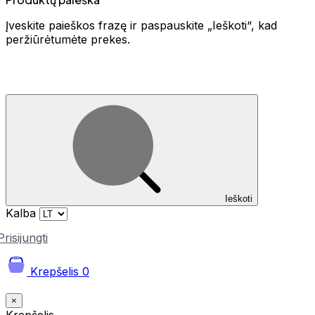
Įveskite paieškos frazę ir paspauskite „Ieškoti“, kad
peržiūrėtumėte prekes.
Ieškoti
Kalba
Prisijungti
Krepšelis
0
×