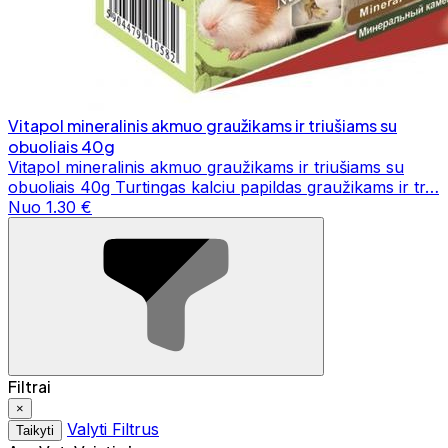
Vitapol mineralinis akmuo graužikams ir triušiams su
obuoliais 40g
Vitapol mineralinis akmuo graužikams ir triušiams su
obuoliais 40g Turtingas kalciu papildas graužikams ir tr…
Nuo 1.30 €
Filtrai
×
Valyti Filtrus
Taikyti