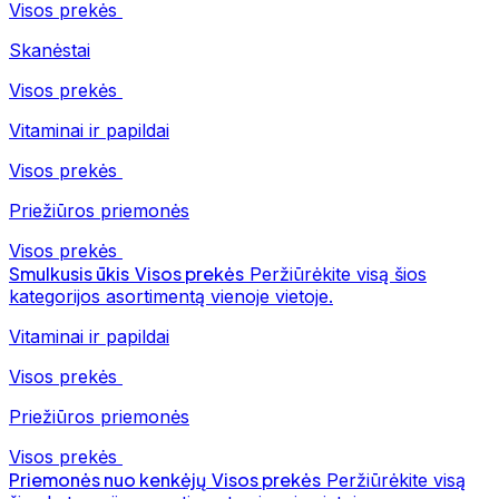
Visos prekės
Skanėstai
Visos prekės
Vitaminai ir papildai
Visos prekės
Priežiūros priemonės
Visos prekės
Smulkusis ūkis
Visos prekės
Peržiūrėkite visą šios
kategorijos asortimentą vienoje vietoje.
Vitaminai ir papildai
Visos prekės
Priežiūros priemonės
Visos prekės
Priemonės nuo kenkėjų
Visos prekės
Peržiūrėkite visą