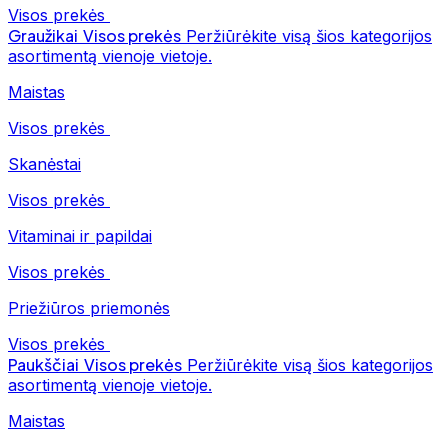
Visos prekės
Graužikai
Visos prekės
Peržiūrėkite visą šios kategorijos
asortimentą vienoje vietoje.
Maistas
Visos prekės
Skanėstai
Visos prekės
Vitaminai ir papildai
Visos prekės
Priežiūros priemonės
Visos prekės
Paukščiai
Visos prekės
Peržiūrėkite visą šios kategorijos
asortimentą vienoje vietoje.
Maistas