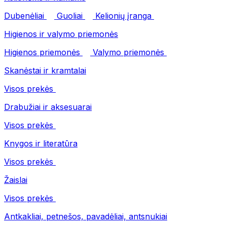
Dubenėliai
Guoliai
Kelionių įranga
Higienos ir valymo priemonės
Higienos priemonės
Valymo priemonės
Skanėstai ir kramtalai
Visos prekės
Drabužiai ir aksesuarai
Visos prekės
Knygos ir literatūra
Visos prekės
Žaislai
Visos prekės
Antkakliai, petnešos, pavadėliai, antsnukiai