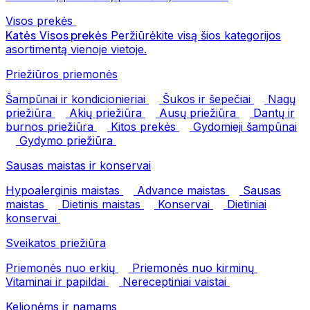
Visos prekės
Katės
Visos prekės
Peržiūrėkite visą šios kategorijos
asortimentą vienoje vietoje.
Priežiūros priemonės
Šampūnai ir kondicionieriai
Šukos ir šepečiai
Nagų
priežiūra
Akių priežiūra
Ausų priežiūra
Dantų ir
burnos priežiūra
Kitos prekės
Gydomieji šampūnai
Gydymo priežiūra
Sausas maistas ir konservai
Hypoalerginis maistas
Advance maistas
Sausas
maistas
Dietinis maistas
Konservai
Dietiniai
konservai
Sveikatos priežiūra
Priemonės nuo erkių
Priemonės nuo kirminų
Vitaminai ir papildai
Nereceptiniai vaistai
Kelionėms ir namams