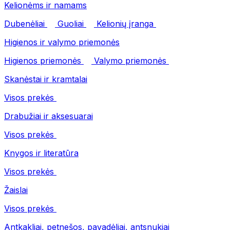
Kelionėms ir namams
Dubenėliai
Guoliai
Kelionių įranga
Higienos ir valymo priemonės
Higienos priemonės
Valymo priemonės
Skanėstai ir kramtalai
Visos prekės
Drabužiai ir aksesuarai
Visos prekės
Knygos ir literatūra
Visos prekės
Žaislai
Visos prekės
Antkakliai, petnešos, pavadėliai, antsnukiai