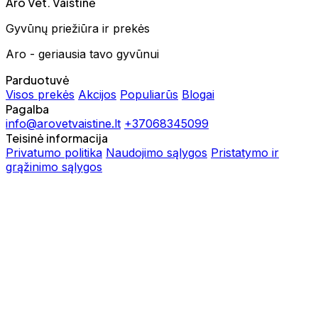
Aro Vet. Vaistinė
Gyvūnų priežiūra ir prekės
Aro - geriausia tavo gyvūnui
Parduotuvė
Visos prekės
Akcijos
Populiarūs
Blogai
Pagalba
info@arovetvaistine.lt
+37068345099
Teisinė informacija
Privatumo politika
Naudojimo sąlygos
Pristatymo ir
grąžinimo sąlygos