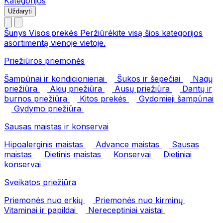
Kategorijos
Uždaryti
Šunys
Visos prekės
Peržiūrėkite visą šios kategorijos
asortimentą vienoje vietoje.
Priežiūros priemonės
Šampūnai ir kondicionieriai
Šukos ir šepečiai
Nagų
priežiūra
Akių priežiūra
Ausų priežiūra
Dantų ir
burnos priežiūra
Kitos prekės
Gydomieji šampūnai
Gydymo priežiūra
Sausas maistas ir konservai
Hipoalerginis maistas
Advance maistas
Sausas
maistas
Dietinis maistas
Konservai
Dietiniai
konservai
Sveikatos priežiūra
Priemonės nuo erkių
Priemonės nuo kirminų
Vitaminai ir papildai
Nereceptiniai vaistai