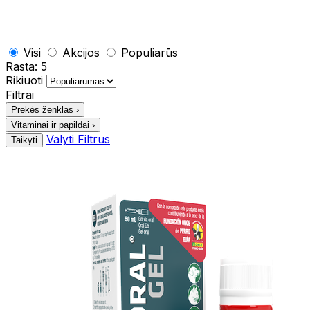
Visi
Akcijos
Populiarūs
Rasta:
5
Rikiuoti
Filtrai
Prekės ženklas
›
Vitaminai ir papildai
›
Valyti Filtrus
Taikyti