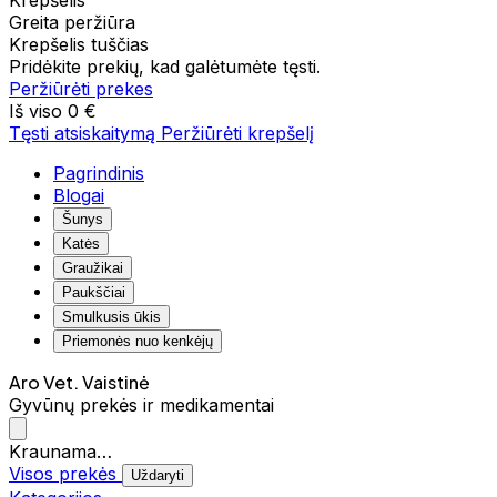
Krepšelis
Greita peržiūra
Krepšelis tuščias
Pridėkite prekių, kad galėtumėte tęsti.
Peržiūrėti prekes
Iš viso
0 €
Tęsti atsiskaitymą
Peržiūrėti krepšelį
Pagrindinis
Blogai
Šunys
Katės
Graužikai
Paukščiai
Smulkusis ūkis
Priemonės nuo kenkėjų
Aro Vet. Vaistinė
Gyvūnų prekės ir medikamentai
Kraunama…
Visos prekės
Uždaryti