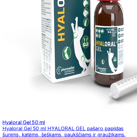
Hyaloral Gel 50 ml
Hyaloral Gel 50 ml HYALORAL GEL pašaro papildas
šunims, katėms, šeškams, paukščiams ir graužikams.