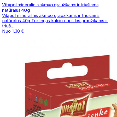
Vitapol mineralinis akmuo graužikams ir triušiams
natūralus 40g
Vitapol mineralinis akmuo graužikams ir triušiams
natūralus 40g Turtingas kalciu papildas graužikams ir
triuš…
Nuo 1.30 €