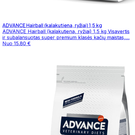
ADVANCE Hairball (kalakutiena, ryžiai) 1,5 kg
ADVANCE Hairball (kalakutiena, ryžiai) 1,5 kg Visavertis
ir subalansuotas super premium klasės kačių maistas,…
Nuo 15.80 €