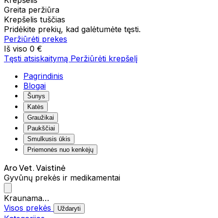
Krepšelis
Greita peržiūra
Krepšelis tuščias
Pridėkite prekių, kad galėtumėte tęsti.
Peržiūrėti prekes
Iš viso
0 €
Tęsti atsiskaitymą
Peržiūrėti krepšelį
Pagrindinis
Blogai
Šunys
Katės
Graužikai
Paukščiai
Smulkusis ūkis
Priemonės nuo kenkėjų
Aro Vet. Vaistinė
Gyvūnų prekės ir medikamentai
Kraunama…
Visos prekės
Uždaryti