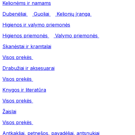
Kelionėms ir namams
Dubenėliai
Guoliai
Kelionių įranga
Higienos ir valymo priemonės
Higienos priemonės
Valymo priemonės
Skanėstai ir kramtalai
Visos prekės
Drabužiai ir aksesuarai
Visos prekės
Knygos ir literatūra
Visos prekės
Žaislai
Visos prekės
Antkakliai, petnešos, pavadėliai, antsnukiai