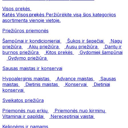
Visos prekės
Katės
Visos prekės
Peržiūrėkite visą šios kategorijos
asortimentą vienoje vietoje.
Priežiūros priemonės
Šampūnai ir kondicionieriai
Šukos ir šepečiai
Nagų
priežiūra
Akių priežiūra
Ausų priežiūra
Dantų ir
burnos priežiūra
Kitos prekės
Gydomieji šampūnai
Gydymo priežiūra
Sausas maistas ir konservai
Hypoalerginis maistas
Advance maistas
Sausas
maistas
Dietinis maistas
Konservai
Dietiniai
konservai
Sveikatos priežiūra
Priemonės nuo erkių
Priemonės nuo kirminų
Vitaminai ir papildai
Nereceptiniai vaistai
Kelionėms ir namams