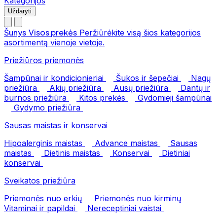
Kategorijos
Uždaryti
Šunys
Visos prekės
Peržiūrėkite visą šios kategorijos
asortimentą vienoje vietoje.
Priežiūros priemonės
Šampūnai ir kondicionieriai
Šukos ir šepečiai
Nagų
priežiūra
Akių priežiūra
Ausų priežiūra
Dantų ir
burnos priežiūra
Kitos prekės
Gydomieji šampūnai
Gydymo priežiūra
Sausas maistas ir konservai
Hipoalerginis maistas
Advance maistas
Sausas
maistas
Dietinis maistas
Konservai
Dietiniai
konservai
Sveikatos priežiūra
Priemonės nuo erkių
Priemonės nuo kirminų
Vitaminai ir papildai
Nereceptiniai vaistai