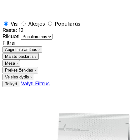
Visi
Akcijos
Populiarūs
Rasta:
12
Rikiuoti
Filtrai
Augintinio amžius
›
Maisto paskirtis
›
Mėsa
›
Prekės ženklas
›
Veislės dydis
›
Valyti Filtrus
Taikyti