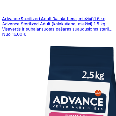
Advance Sterilized Adult (kalakutiena, miežiai) 1,5 kg
Advance Sterilized Adult (kalakutiena, miežiai) 1,5 kg
Visavertis ir subalansuotas pašaras suaugusioms steril…
Nuo 16.00 €