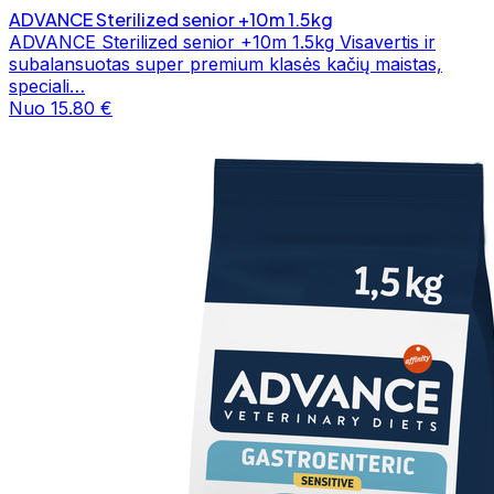
ADVANCE Sterilized senior +10m 1.5kg
ADVANCE Sterilized senior +10m 1.5kg Visavertis ir
subalansuotas super premium klasės kačių maistas,
speciali…
Nuo 15.80 €