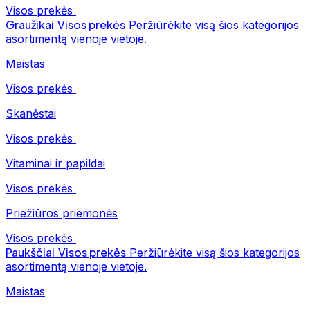
Visos prekės
Graužikai
Visos prekės
Peržiūrėkite visą šios kategorijos
asortimentą vienoje vietoje.
Maistas
Visos prekės
Skanėstai
Visos prekės
Vitaminai ir papildai
Visos prekės
Priežiūros priemonės
Visos prekės
Paukščiai
Visos prekės
Peržiūrėkite visą šios kategorijos
asortimentą vienoje vietoje.
Maistas