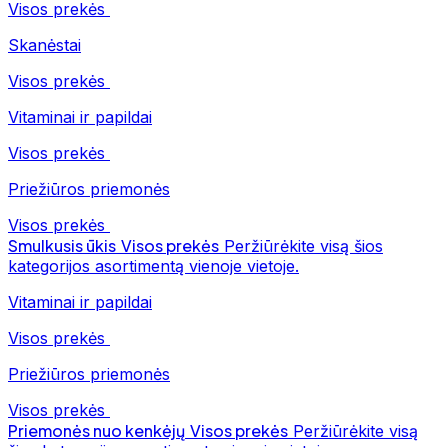
Visos prekės
Skanėstai
Visos prekės
Vitaminai ir papildai
Visos prekės
Priežiūros priemonės
Visos prekės
Smulkusis ūkis
Visos prekės
Peržiūrėkite visą šios
kategorijos asortimentą vienoje vietoje.
Vitaminai ir papildai
Visos prekės
Priežiūros priemonės
Visos prekės
Priemonės nuo kenkėjų
Visos prekės
Peržiūrėkite visą