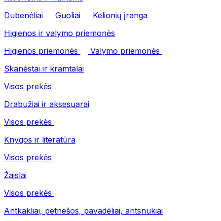
Dubenėliai
Guoliai
Kelionių įranga
Higienos ir valymo priemonės
Higienos priemonės
Valymo priemonės
Skanėstai ir kramtalai
Visos prekės
Drabužiai ir aksesuarai
Visos prekės
Knygos ir literatūra
Visos prekės
Žaislai
Visos prekės
Antkakliai, petnešos, pavadėliai, antsnukiai