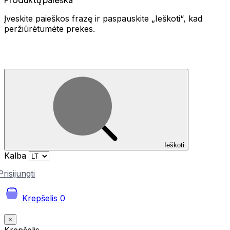
Įveskite paieškos frazę ir paspauskite „Ieškoti“, kad
peržiūrėtumėte prekes.
Ieškoti
Kalba
Prisijungti
Krepšelis
0
×