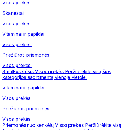
Visos prekės
Skanėstai
Visos prekės
Vitaminai ir papildai
Visos prekės
Priežiūros priemonės
Visos prekės
Smulkusis ūkis
Visos prekės
Peržiūrėkite visą šios
kategorijos asortimentą vienoje vietoje.
Vitaminai ir papildai
Visos prekės
Priežiūros priemonės
Visos prekės
Priemonės nuo kenkėjų
Visos prekės
Peržiūrėkite visą