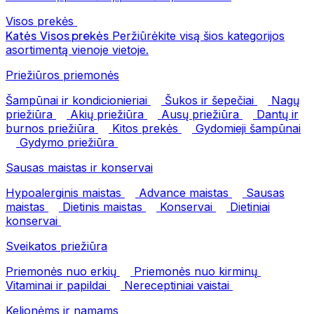
Visos prekės
Katės
Visos prekės
Peržiūrėkite visą šios kategorijos
asortimentą vienoje vietoje.
Priežiūros priemonės
Šampūnai ir kondicionieriai
Šukos ir šepečiai
Nagų
priežiūra
Akių priežiūra
Ausų priežiūra
Dantų ir
burnos priežiūra
Kitos prekės
Gydomieji šampūnai
Gydymo priežiūra
Sausas maistas ir konservai
Hypoalerginis maistas
Advance maistas
Sausas
maistas
Dietinis maistas
Konservai
Dietiniai
konservai
Sveikatos priežiūra
Priemonės nuo erkių
Priemonės nuo kirminų
Vitaminai ir papildai
Nereceptiniai vaistai
Kelionėms ir namams