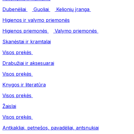
Dubenėliai
Guoliai
Kelionių įranga
Higienos ir valymo priemonės
Higienos priemonės
Valymo priemonės
Skanėstai ir kramtalai
Visos prekės
Drabužiai ir aksesuarai
Visos prekės
Knygos ir literatūra
Visos prekės
Žaislai
Visos prekės
Antkakliai, petnešos, pavadėliai, antsnukiai