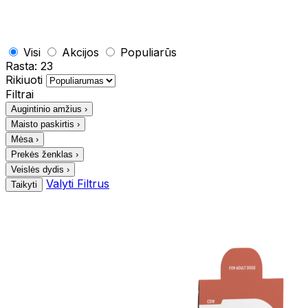
Visi
Akcijos
Populiarūs
Rasta:
23
Rikiuoti
Filtrai
Augintinio amžius
›
Maisto paskirtis
›
Mėsa
›
Prekės ženklas
›
Veislės dydis
›
Valyti Filtrus
Taikyti