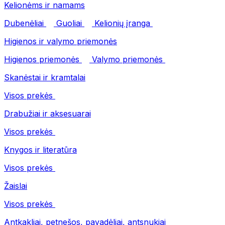
Kelionėms ir namams
Dubenėliai
Guoliai
Kelionių įranga
Higienos ir valymo priemonės
Higienos priemonės
Valymo priemonės
Skanėstai ir kramtalai
Visos prekės
Drabužiai ir aksesuarai
Visos prekės
Knygos ir literatūra
Visos prekės
Žaislai
Visos prekės
Antkakliai, petnešos, pavadėliai, antsnukiai