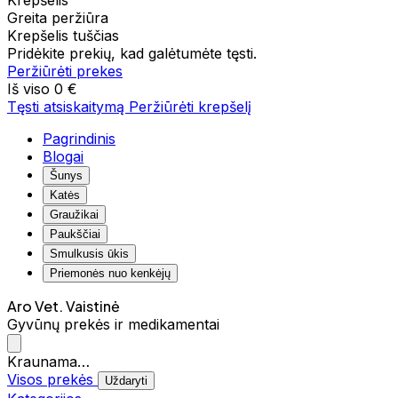
Krepšelis
Greita peržiūra
Krepšelis tuščias
Pridėkite prekių, kad galėtumėte tęsti.
Peržiūrėti prekes
Iš viso
0 €
Tęsti atsiskaitymą
Peržiūrėti krepšelį
Pagrindinis
Blogai
Šunys
Katės
Graužikai
Paukščiai
Smulkusis ūkis
Priemonės nuo kenkėjų
Aro Vet. Vaistinė
Gyvūnų prekės ir medikamentai
Kraunama…
Visos prekės
Uždaryti