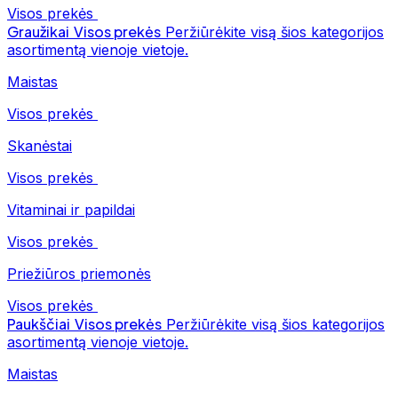
Visos prekės
Graužikai
Visos prekės
Peržiūrėkite visą šios kategorijos
asortimentą vienoje vietoje.
Maistas
Visos prekės
Skanėstai
Visos prekės
Vitaminai ir papildai
Visos prekės
Priežiūros priemonės
Visos prekės
Paukščiai
Visos prekės
Peržiūrėkite visą šios kategorijos
asortimentą vienoje vietoje.
Maistas