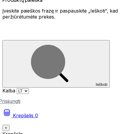
Įveskite paieškos frazę ir paspauskite „Ieškoti“, kad
peržiūrėtumėte prekes.
Ieškoti
Kalba
Prisijungti
Krepšelis
0
×