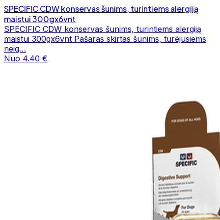
SPECIFIC CDW konservas šunims, turintiems alergiją
maistui 300gx6vnt
SPECIFIC CDW konservas šunims, turintiems alergiją
maistui 300gx6vnt Pašaras skirtas šunims, turėjusiems
neig…
Nuo 4.40 €