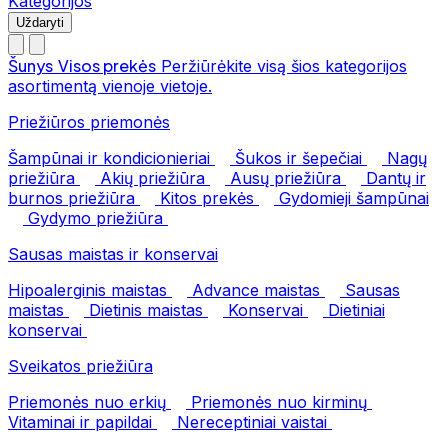
Kategorijos
Uždaryti
Šunys
Visos prekės
Peržiūrėkite visą šios kategorijos
asortimentą vienoje vietoje.
Priežiūros priemonės
Šampūnai ir kondicionieriai
Šukos ir šepečiai
Nagų
priežiūra
Akių priežiūra
Ausų priežiūra
Dantų ir
burnos priežiūra
Kitos prekės
Gydomieji šampūnai
Gydymo priežiūra
Sausas maistas ir konservai
Hipoalerginis maistas
Advance maistas
Sausas
maistas
Dietinis maistas
Konservai
Dietiniai
konservai
Sveikatos priežiūra
Priemonės nuo erkių
Priemonės nuo kirminų
Vitaminai ir papildai
Nereceptiniai vaistai