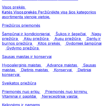
Visos prekės
Katės
Visos prekės
Peržiūrėkite visą šios kategorijos
asortimentą vienoje vietoje.
Priežiūros priemonės
Šampūnai ir kondicionieriai
Šukos ir šepečiai
Nagų
priežiūra
Akių priežiūra
Ausų priežiūra
Dantų ir
burnos priežiūra
Kitos prekės
Gydomieji šampūnai
Gydymo priežiūra
Sausas maistas ir konservai
Hypoalerginis maistas
Advance maistas
Sausas
maistas
Dietinis maistas
Konservai
Dietiniai
konservai
Sveikatos priežiūra
Priemonės nuo erkių
Priemonės nuo kirminų
Vitaminai ir papildai
Nereceptiniai vaistai
Kelionėms ir namams