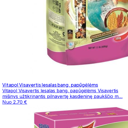
Vitapol Visavertis lesalas bang. papūgėlėms
Vitapol Visavertis lesalas bang. papūgėlėms Visavertis
mišinys užtikrinantis pilnavertę kasdieninę paukščio m…
Nuo 2.70 €