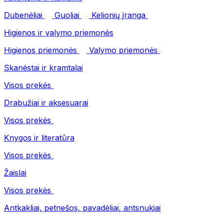
Dubenėliai
Guoliai
Kelionių įranga
Higienos ir valymo priemonės
Higienos priemonės
Valymo priemonės
Skanėstai ir kramtalai
Visos prekės
Drabužiai ir aksesuarai
Visos prekės
Knygos ir literatūra
Visos prekės
Žaislai
Visos prekės
Antkakliai, petnešos, pavadėliai, antsnukiai