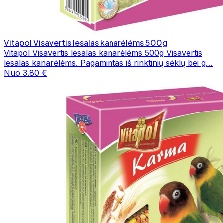
Vitapol Visavertis lesalas kanarėlėms 500g
Vitapol Visavertis lesalas kanarėlėms 500g Visavertis
lesalas kanarėlėms. Pagamintas iš rinktinių sėklų bei g…
Nuo 3.80 €