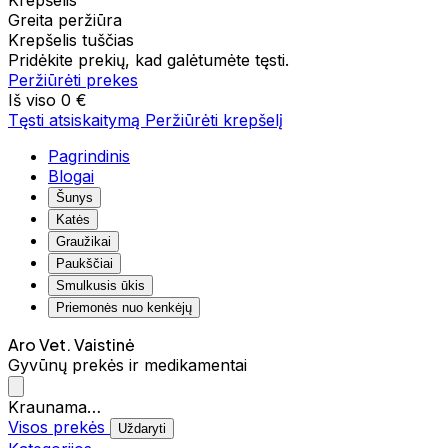
Krepšelis
Greita peržiūra
Krepšelis tuščias
Pridėkite prekių, kad galėtumėte tęsti.
Peržiūrėti prekes
Iš viso
0 €
Tęsti atsiskaitymą
Peržiūrėti krepšelį
Pagrindinis
Blogai
Šunys
Katės
Graužikai
Paukščiai
Smulkusis ūkis
Priemonės nuo kenkėjų
Aro Vet. Vaistinė
Gyvūnų prekės ir medikamentai
Kraunama…
Visos prekės
Uždaryti