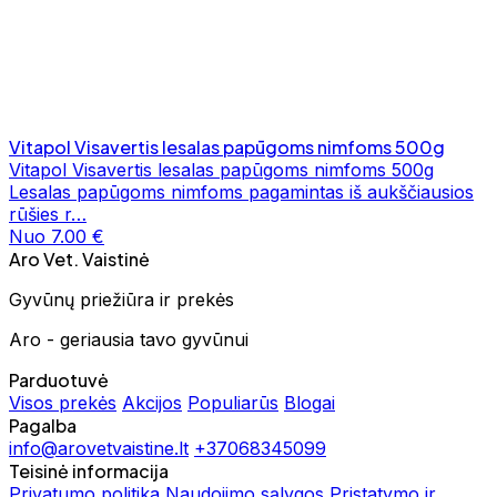
Vitapol Visavertis lesalas papūgoms nimfoms 500g
Vitapol Visavertis lesalas papūgoms nimfoms 500g
Lesalas papūgoms nimfoms pagamintas iš aukščiausios
rūšies r…
Nuo 7.00 €
Aro Vet. Vaistinė
Gyvūnų priežiūra ir prekės
Aro - geriausia tavo gyvūnui
Parduotuvė
Visos prekės
Akcijos
Populiarūs
Blogai
Pagalba
info@arovetvaistine.lt
+37068345099
Teisinė informacija
Privatumo politika
Naudojimo sąlygos
Pristatymo ir