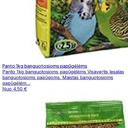
Panto 1kg banguotosioms papūgėlėms
Panto 1kg banguotosioms papūgėlėms Visavertis lesalas
banguotosioms papūgoms. Maistas banguotosioms
papūgėlėm…
Nuo 4.50 €