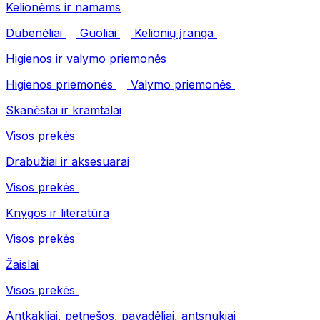
Kelionėms ir namams
Dubenėliai
Guoliai
Kelionių įranga
Higienos ir valymo priemonės
Higienos priemonės
Valymo priemonės
Skanėstai ir kramtalai
Visos prekės
Drabužiai ir aksesuarai
Visos prekės
Knygos ir literatūra
Visos prekės
Žaislai
Visos prekės
Antkakliai, petnešos, pavadėliai, antsnukiai