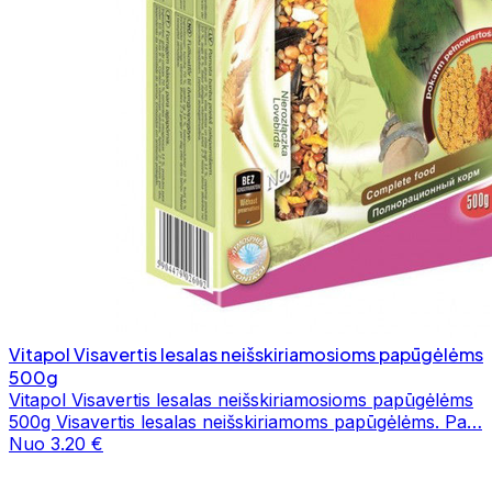
Vitapol Visavertis lesalas neišskiriamosioms papūgėlėms
500g
Vitapol Visavertis lesalas neišskiriamosioms papūgėlėms
500g Visavertis lesalas neišskiriamoms papūgėlėms. Pa…
Nuo 3.20 €