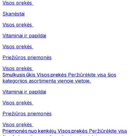
Visos prekės
Skanėstai
Visos prekės
Vitaminai ir papildai
Visos prekės
Priežiūros priemonės
Visos prekės
Smulkusis ūkis
Visos prekės
Peržiūrėkite visą šios
kategorijos asortimentą vienoje vietoje.
Vitaminai ir papildai
Visos prekės
Priežiūros priemonės
Visos prekės
Priemonės nuo kenkėjų
Visos prekės
Peržiūrėkite visą