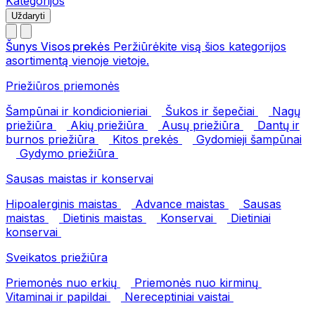
Kategorijos
Uždaryti
Šunys
Visos prekės
Peržiūrėkite visą šios kategorijos
asortimentą vienoje vietoje.
Priežiūros priemonės
Šampūnai ir kondicionieriai
Šukos ir šepečiai
Nagų
priežiūra
Akių priežiūra
Ausų priežiūra
Dantų ir
burnos priežiūra
Kitos prekės
Gydomieji šampūnai
Gydymo priežiūra
Sausas maistas ir konservai
Hipoalerginis maistas
Advance maistas
Sausas
maistas
Dietinis maistas
Konservai
Dietiniai
konservai
Sveikatos priežiūra
Priemonės nuo erkių
Priemonės nuo kirminų
Vitaminai ir papildai
Nereceptiniai vaistai