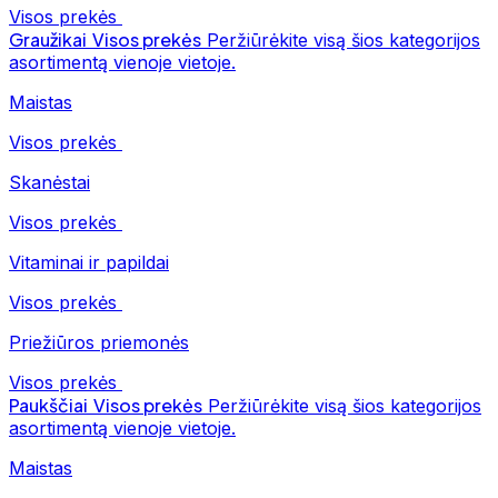
Visos prekės
Graužikai
Visos prekės
Peržiūrėkite visą šios kategorijos
asortimentą vienoje vietoje.
Maistas
Visos prekės
Skanėstai
Visos prekės
Vitaminai ir papildai
Visos prekės
Priežiūros priemonės
Visos prekės
Paukščiai
Visos prekės
Peržiūrėkite visą šios kategorijos
asortimentą vienoje vietoje.
Maistas