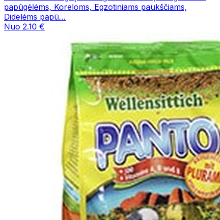
papūgėlėms, Koreloms, Egzotiniams paukščiams,
Didelėms papū…
Nuo 2.10 €