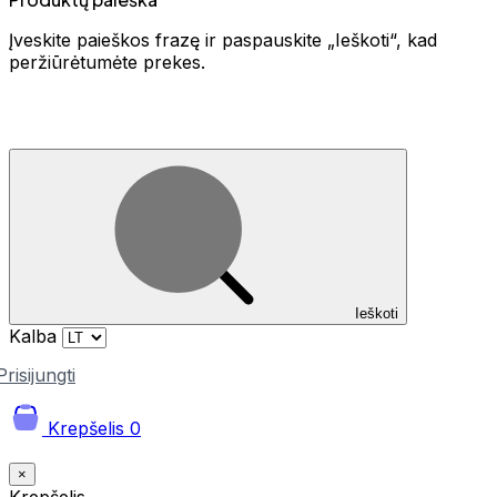
Įveskite paieškos frazę ir paspauskite „Ieškoti“, kad
peržiūrėtumėte prekes.
Ieškoti
Kalba
Prisijungti
Krepšelis
0
×