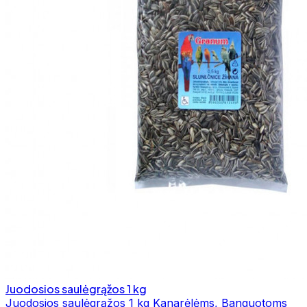
Juodosios saulėgrąžos 1 kg
Juodosios saulėgrąžos 1 kg Kanarėlėms, Banguotoms