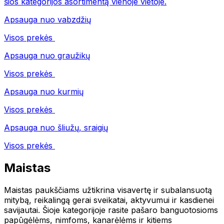
šios kategorijos asortimentą vienoje vietoje.
Apsauga nuo vabzdžių
Visos prekės
Apsauga nuo graužikų
Visos prekės
Apsauga nuo kurmių
Visos prekės
Apsauga nuo šliužų, sraigių
Visos prekės
Maistas
Maistas paukščiams užtikrina visavertę ir subalansuotą
mitybą, reikalingą gerai sveikatai, aktyvumui ir kasdienei
savijautai. Šioje kategorijoje rasite pašaro banguotosioms
papūgėlėms, nimfoms, kanarėlėms ir kitiems