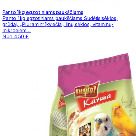
Panto 1kg egzotiniams paukščiams
Panto 1kg egzotiniams paukščiams Sudėtis:sėklos,
grūdai, „Pluramin“(kviečiai, linų sėklos, vitaminų-
mikroelem…
Nuo 4.50 €