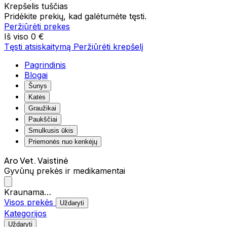
Krepšelis tuščias
Pridėkite prekių, kad galėtumėte tęsti.
Peržiūrėti prekes
Iš viso
0 €
Tęsti atsiskaitymą
Peržiūrėti krepšelį
Pagrindinis
Blogai
Šunys
Katės
Graužikai
Paukščiai
Smulkusis ūkis
Priemonės nuo kenkėjų
Aro Vet. Vaistinė
Gyvūnų prekės ir medikamentai
Kraunama…
Visos prekės
Uždaryti
Kategorijos
Uždaryti