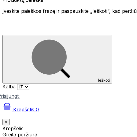
Įveskite paieškos frazę ir paspauskite „Ieškoti“, kad perž
Ieškoti
Kalba
risijungti
Krepšelis
0
×
Krepšelis
Greita peržiūra