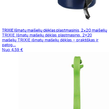
TRIXIE Išmatų maišelių dėklas plastmasinis, 2x20 maišelių
TRIXIE Išmatų maišelių dėklas plastmasinis, 2x20
maišelių TRIXIE išmatų maišelių dėklas – praktiškas ir
patog…
Nuo 4.59 €