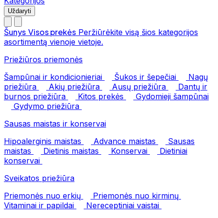
Kategorijos
Uždaryti
Šunys
Visos prekės
Peržiūrėkite visą šios kategorijos
asortimentą vienoje vietoje.
Priežiūros priemonės
Šampūnai ir kondicionieriai
Šukos ir šepečiai
Nagų
priežiūra
Akių priežiūra
Ausų priežiūra
Dantų ir
burnos priežiūra
Kitos prekės
Gydomieji šampūnai
Gydymo priežiūra
Sausas maistas ir konservai
Hipoalerginis maistas
Advance maistas
Sausas
maistas
Dietinis maistas
Konservai
Dietiniai
konservai
Sveikatos priežiūra
Priemonės nuo erkių
Priemonės nuo kirminų
Vitaminai ir papildai
Nereceptiniai vaistai