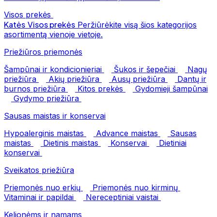
Visos prekės
Katės
Visos prekės
Peržiūrėkite visą šios kategorijos
asortimentą vienoje vietoje.
Priežiūros priemonės
Šampūnai ir kondicionieriai
Šukos ir šepečiai
Nagų
priežiūra
Akių priežiūra
Ausų priežiūra
Dantų ir
burnos priežiūra
Kitos prekės
Gydomieji šampūnai
Gydymo priežiūra
Sausas maistas ir konservai
Hypoalerginis maistas
Advance maistas
Sausas
maistas
Dietinis maistas
Konservai
Dietiniai
konservai
Sveikatos priežiūra
Priemonės nuo erkių
Priemonės nuo kirminų
Vitaminai ir papildai
Nereceptiniai vaistai
Kelionėms ir namams