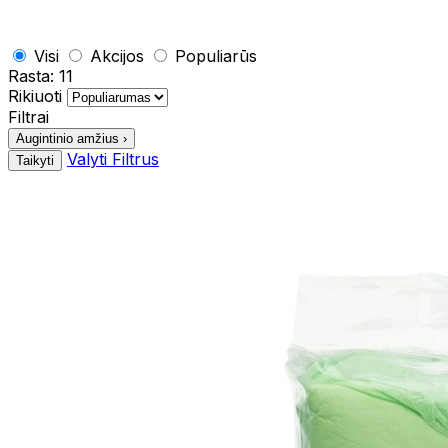
Visi
Akcijos
Populiarūs
Rasta:
11
Rikiuoti
Filtrai
Augintinio amžius
›
Valyti Filtrus
Taikyti