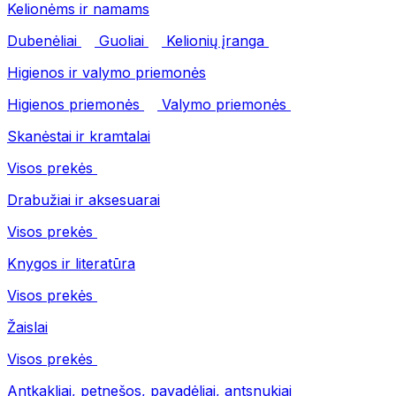
Kelionėms ir namams
Dubenėliai
Guoliai
Kelionių įranga
Higienos ir valymo priemonės
Higienos priemonės
Valymo priemonės
Skanėstai ir kramtalai
Visos prekės
Drabužiai ir aksesuarai
Visos prekės
Knygos ir literatūra
Visos prekės
Žaislai
Visos prekės
Antkakliai, petnešos, pavadėliai, antsnukiai