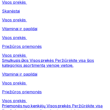
Visos prekės
Skanėstai
Visos prekės
Vitaminai ir papildai
Visos prekės
Priežiūros priemonės
Visos prekės
Smulkusis ūkis
Visos prekės
Peržiūrėkite visą šios
kategorijos asortimentą vienoje vietoje.
Vitaminai ir papildai
Visos prekės
Priežiūros priemonės
Visos prekės
Priemonės nuo kenkėjų
Visos prekės
Peržiūrėkite visą