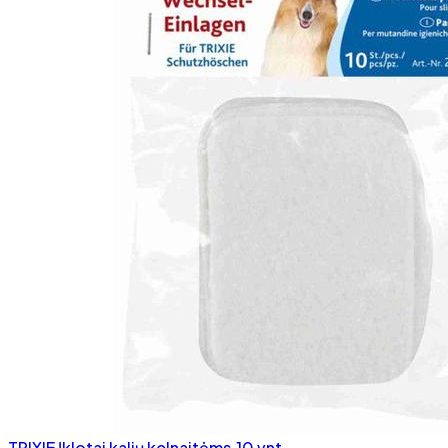
TRIXIE Įklotai kalių kelnaitėms,10 vnt.