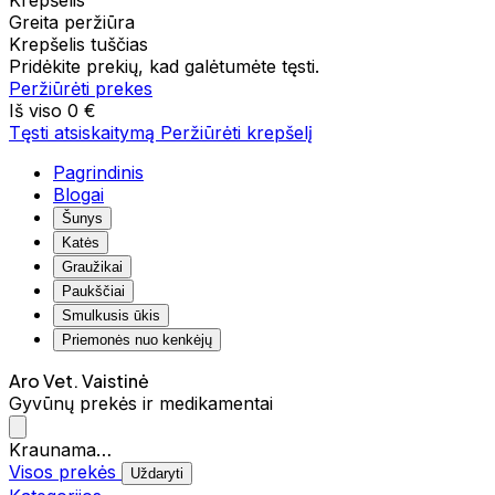
Krepšelis
Greita peržiūra
Krepšelis tuščias
Pridėkite prekių, kad galėtumėte tęsti.
Peržiūrėti prekes
Iš viso
0 €
Tęsti atsiskaitymą
Peržiūrėti krepšelį
Pagrindinis
Blogai
Šunys
Katės
Graužikai
Paukščiai
Smulkusis ūkis
Priemonės nuo kenkėjų
Aro Vet. Vaistinė
Gyvūnų prekės ir medikamentai
Kraunama…
Visos prekės
Uždaryti