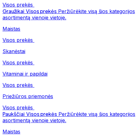
Visos prekės
Graužikai
Visos prekės
Peržiūrėkite visą šios kategorijos
asortimentą vienoje vietoje.
Maistas
Visos prekės
Skanėstai
Visos prekės
Vitaminai ir papildai
Visos prekės
Priežiūros priemonės
Visos prekės
Paukščiai
Visos prekės
Peržiūrėkite visą šios kategorijos
asortimentą vienoje vietoje.
Maistas