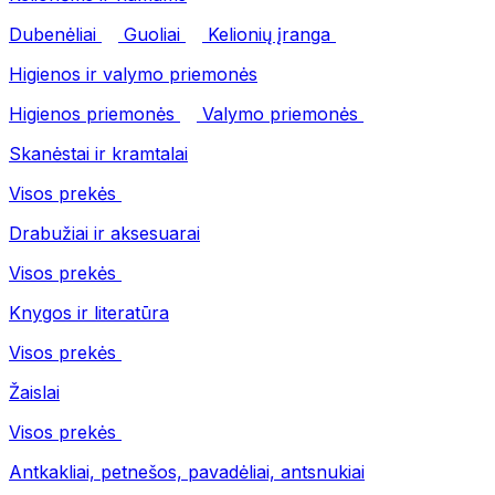
Dubenėliai
Guoliai
Kelionių įranga
Higienos ir valymo priemonės
Higienos priemonės
Valymo priemonės
Skanėstai ir kramtalai
Visos prekės
Drabužiai ir aksesuarai
Visos prekės
Knygos ir literatūra
Visos prekės
Žaislai
Visos prekės
Antkakliai, petnešos, pavadėliai, antsnukiai