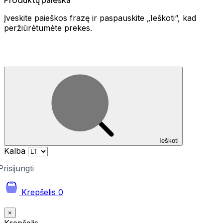
Įveskite paieškos frazę ir paspauskite „Ieškoti“, kad
peržiūrėtumėte prekes.
Ieškoti
Kalba
Prisijungti
Krepšelis
0
×