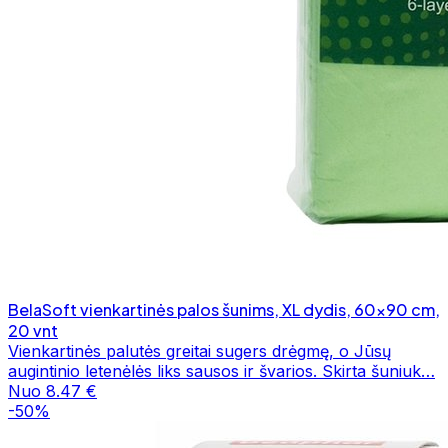
BelaSoft vienkartinės palos šunims, XL dydis, 60×90 cm,
20 vnt
Vienkartinės palutės greitai sugers drėgmę, o Jūsų
augintinio letenėlės liks sausos ir švarios. Skirta šuniuk…
Nuo 8.47 €
-50%