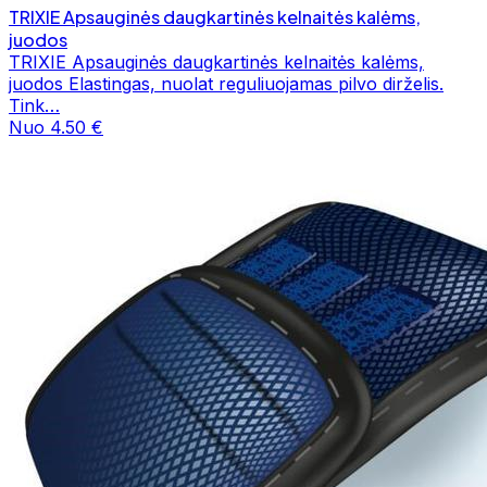
TRIXIE Apsauginės daugkartinės kelnaitės kalėms,
juodos
TRIXIE Apsauginės daugkartinės kelnaitės kalėms,
juodos Elastingas, nuolat reguliuojamas pilvo dirželis.
Tink…
Nuo 4.50 €