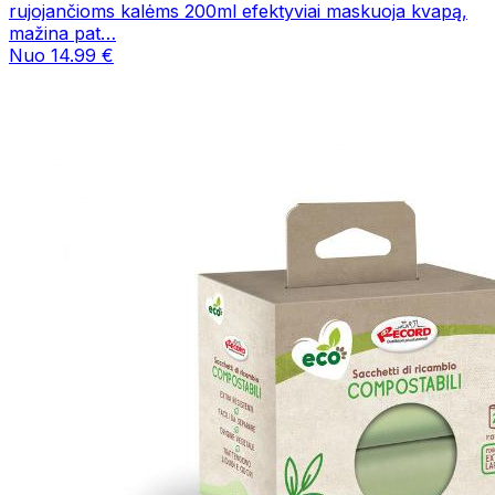
rujojančioms kalėms 200ml efektyviai maskuoja kvapą,
mažina pat…
Nuo 14.99 €