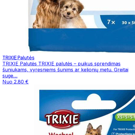
TRIXIE Palutės
TRIXIE Palutės TRIXIE palutės – puikus sprendimas
šuniukams, vyresniems šunims ar kelionių metu. Greitai
suge…
Nuo 2.80 €