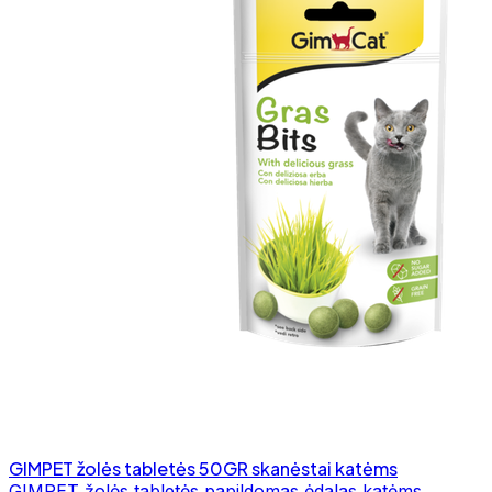
GIMPET žolės tabletės 50GR skanėstai katėms
GIMPET žolės tabletės papildomas ėdalas katėms.