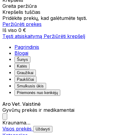
Krepšelis
Greita peržiūra
Krepšelis tuščias
Pridėkite prekių, kad galėtumėte tęsti.
Peržiūrėti prekes
Iš viso
0 €
Tęsti atsiskaitymą
Peržiūrėti krepšelį
Pagrindinis
Blogai
Šunys
Katės
Graužikai
Paukščiai
Smulkusis ūkis
Priemonės nuo kenkėjų
Aro Vet. Vaistinė
Gyvūnų prekės ir medikamentai
Kraunama…
Visos prekės
Uždaryti