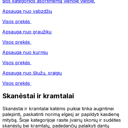
šios kategorijos asortimentą vienoje vietoje.
Apsauga nuo vabzdžių
Visos prekės
Apsauga nuo graužikų
Visos prekės
Apsauga nuo kurmių
Visos prekės
Apsauga nuo šliužų, sraigių
Visos prekės
Skanėstai ir kramtalai
Skanėstai ir kramtalai katėms puikiai tinka augintinei
palepinti, paskatinti norimą elgesį ar papildyti kasdienę
mitybą. Šioje kategorijoje rasite įvairių skonių ir sudėties
skanėstų bei kramtalų, padedančių palaikyti dantų