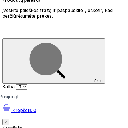
Įveskite paieškos frazę ir paspauskite „Ieškoti“, kad
peržiūrėtumėte prekes.
Ieškoti
Kalba
Prisijungti
Krepšelis
0
×