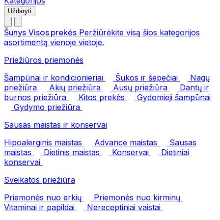
Kategorijos
Uždaryti
Šunys
Visos prekės
Peržiūrėkite visą šios kategorijos
asortimentą vienoje vietoje.
Priežiūros priemonės
Šampūnai ir kondicionieriai
Šukos ir šepečiai
Nagų
priežiūra
Akių priežiūra
Ausų priežiūra
Dantų ir
burnos priežiūra
Kitos prekės
Gydomieji šampūnai
Gydymo priežiūra
Sausas maistas ir konservai
Hipoalerginis maistas
Advance maistas
Sausas
maistas
Dietinis maistas
Konservai
Dietiniai
konservai
Sveikatos priežiūra
Priemonės nuo erkių
Priemonės nuo kirminų
Vitaminai ir papildai
Nereceptiniai vaistai