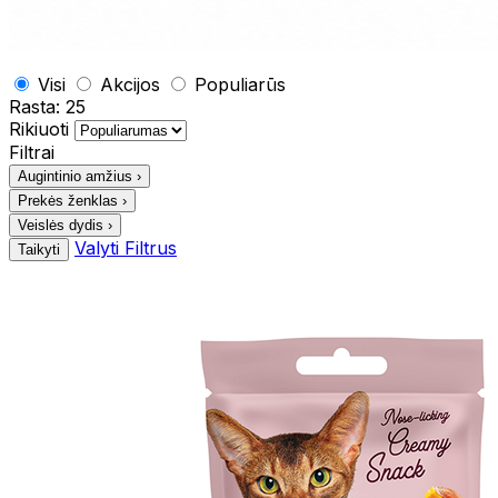
Visi
Akcijos
Populiarūs
Rasta:
25
Rikiuoti
Filtrai
Augintinio amžius
›
Prekės ženklas
›
Veislės dydis
›
Valyti Filtrus
Taikyti