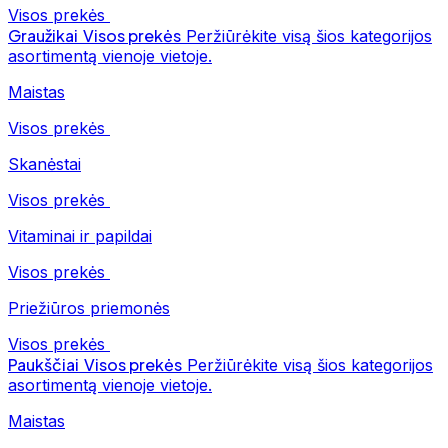
Visos prekės
Graužikai
Visos prekės
Peržiūrėkite visą šios kategorijos
asortimentą vienoje vietoje.
Maistas
Visos prekės
Skanėstai
Visos prekės
Vitaminai ir papildai
Visos prekės
Priežiūros priemonės
Visos prekės
Paukščiai
Visos prekės
Peržiūrėkite visą šios kategorijos
asortimentą vienoje vietoje.
Maistas