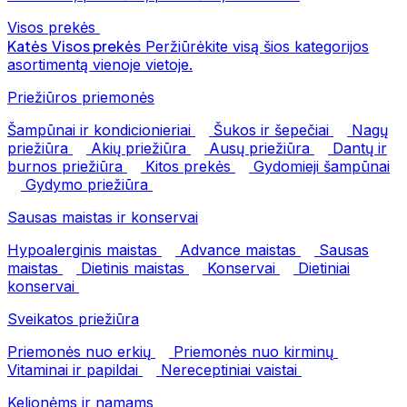
Visos prekės
Katės
Visos prekės
Peržiūrėkite visą šios kategorijos
asortimentą vienoje vietoje.
Priežiūros priemonės
Šampūnai ir kondicionieriai
Šukos ir šepečiai
Nagų
priežiūra
Akių priežiūra
Ausų priežiūra
Dantų ir
burnos priežiūra
Kitos prekės
Gydomieji šampūnai
Gydymo priežiūra
Sausas maistas ir konservai
Hypoalerginis maistas
Advance maistas
Sausas
maistas
Dietinis maistas
Konservai
Dietiniai
konservai
Sveikatos priežiūra
Priemonės nuo erkių
Priemonės nuo kirminų
Vitaminai ir papildai
Nereceptiniai vaistai
Kelionėms ir namams