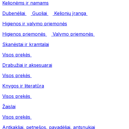
Kelionėms ir namams
Dubenėliai
Guoliai
Kelionių įranga
Higienos ir valymo priemonės
Higienos priemonės
Valymo priemonės
Skanėstai ir kramtalai
Visos prekės
Drabužiai ir aksesuarai
Visos prekės
Knygos ir literatūra
Visos prekės
Žaislai
Visos prekės
Antkakliai, petnešos, pavadėliai, antsnukiai