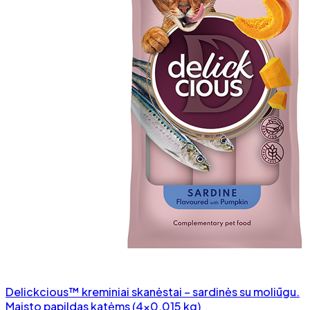
Delickcious™ kreminiai skanėstai – sardinės su moliūgu.
Maisto papildas katėms (4x0,015 kg)