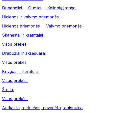
Dubenėliai
Guoliai
Kelionių įranga
Higienos ir valymo priemonės
Higienos priemonės
Valymo priemonės
Skanėstai ir kramtalai
Visos prekės
Drabužiai ir aksesuarai
Visos prekės
Knygos ir literatūra
Visos prekės
Žaislai
Visos prekės
Antkakliai, petnešos, pavadėliai, antsnukiai