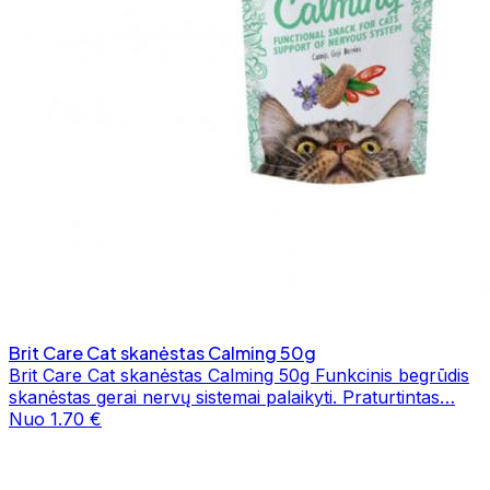
Brit Care Cat skanėstas Calming 50g
Brit Care Cat skanėstas Calming 50g Funkcinis begrūdis
skanėstas gerai nervų sistemai palaikyti. Praturtintas…
Nuo 1.70 €