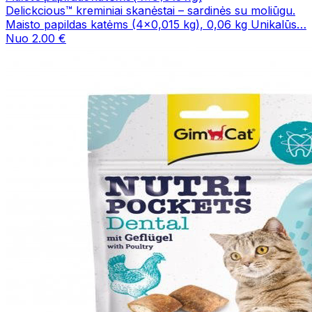
Delickcious™ kreminiai skanėstai – sardinės su moliūgu.
Maisto papildas katėms (4x0,015 kg), 0,06 kg Unikalūs…
Nuo 2.00 €