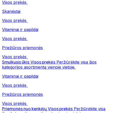
Visos prekės
Skanėstai
Visos prekės
Vitaminai ir papildai
Visos prekės
Priežiūros priemonės
Visos prekės
Smulkusis ūkis
Visos prekės
Peržiūrėkite visą šios
kategorijos asortimentą vienoje vietoje.
Vitaminai ir papildai
Visos prekės
Priežiūros priemonės
Visos prekės
Priemonės nuo kenkėjų
Visos prekės
Peržiūrėkite visą