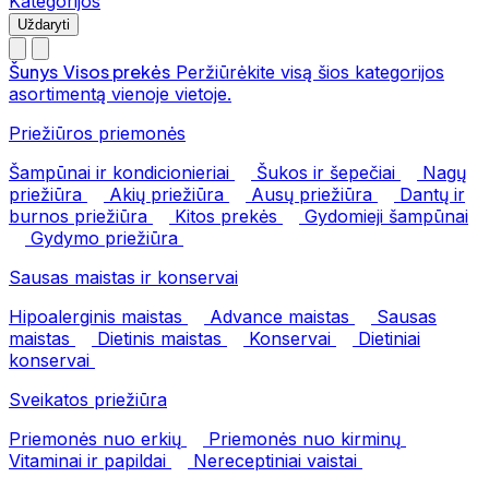
Kategorijos
Uždaryti
Šunys
Visos prekės
Peržiūrėkite visą šios kategorijos
asortimentą vienoje vietoje.
Priežiūros priemonės
Šampūnai ir kondicionieriai
Šukos ir šepečiai
Nagų
priežiūra
Akių priežiūra
Ausų priežiūra
Dantų ir
burnos priežiūra
Kitos prekės
Gydomieji šampūnai
Gydymo priežiūra
Sausas maistas ir konservai
Hipoalerginis maistas
Advance maistas
Sausas
maistas
Dietinis maistas
Konservai
Dietiniai
konservai
Sveikatos priežiūra
Priemonės nuo erkių
Priemonės nuo kirminų
Vitaminai ir papildai
Nereceptiniai vaistai