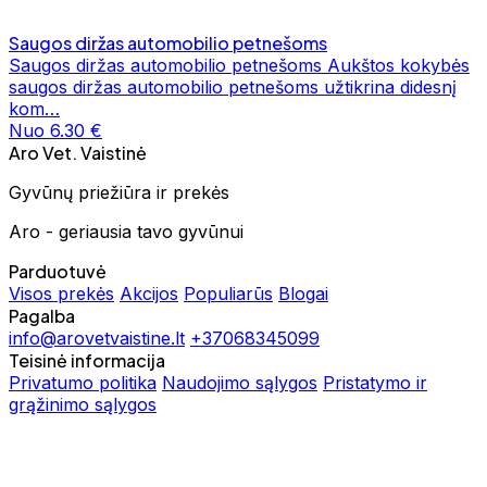
Saugos diržas automobilio petnešoms
Saugos diržas automobilio petnešoms Aukštos kokybės
saugos diržas automobilio petnešoms užtikrina didesnį
kom…
Nuo 6.30 €
Aro Vet. Vaistinė
Gyvūnų priežiūra ir prekės
Aro - geriausia tavo gyvūnui
Parduotuvė
Visos prekės
Akcijos
Populiarūs
Blogai
Pagalba
info@arovetvaistine.lt
+37068345099
Teisinė informacija
Privatumo politika
Naudojimo sąlygos
Pristatymo ir
grąžinimo sąlygos