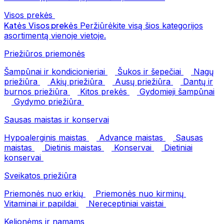
Visos prekės
Katės
Visos prekės
Peržiūrėkite visą šios kategorijos
asortimentą vienoje vietoje.
Priežiūros priemonės
Šampūnai ir kondicionieriai
Šukos ir šepečiai
Nagų
priežiūra
Akių priežiūra
Ausų priežiūra
Dantų ir
burnos priežiūra
Kitos prekės
Gydomieji šampūnai
Gydymo priežiūra
Sausas maistas ir konservai
Hypoalerginis maistas
Advance maistas
Sausas
maistas
Dietinis maistas
Konservai
Dietiniai
konservai
Sveikatos priežiūra
Priemonės nuo erkių
Priemonės nuo kirminų
Vitaminai ir papildai
Nereceptiniai vaistai
Kelionėms ir namams