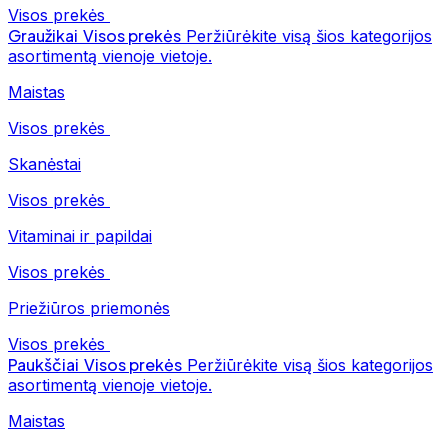
Visos prekės
Graužikai
Visos prekės
Peržiūrėkite visą šios kategorijos
asortimentą vienoje vietoje.
Maistas
Visos prekės
Skanėstai
Visos prekės
Vitaminai ir papildai
Visos prekės
Priežiūros priemonės
Visos prekės
Paukščiai
Visos prekės
Peržiūrėkite visą šios kategorijos
asortimentą vienoje vietoje.
Maistas