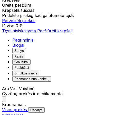
Krepšelis
Greita peržiūra
Krepšelis tuščias
Pridėkite prekių, kad galėtumėte tęsti.
Peržiūrėti prekes
Iš viso
0 €
Tęsti atsiskaitymą
Peržiūrėti krepšelį
Pagrindinis
Blogai
Šunys
Katės
Graužikai
Paukščiai
Smulkusis ūkis
Priemonės nuo kenkėjų
Aro Vet. Vaistinė
Gyvūnų prekės ir medikamentai
Kraunama…
Visos prekės
Uždaryti