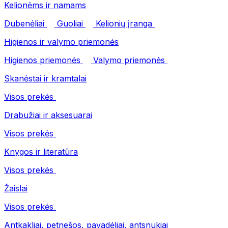
Kelionėms ir namams
Dubenėliai
Guoliai
Kelionių įranga
Higienos ir valymo priemonės
Higienos priemonės
Valymo priemonės
Skanėstai ir kramtalai
Visos prekės
Drabužiai ir aksesuarai
Visos prekės
Knygos ir literatūra
Visos prekės
Žaislai
Visos prekės
Antkakliai, petnešos, pavadėliai, antsnukiai