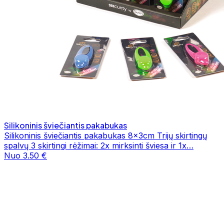
Silikoninis šviečiantis pakabukas
Silikoninis šviečiantis pakabukas 8x3cm Trijų skirtingų
spalvų 3 skirtingi rėžimai: 2x mirksinti šviesa ir 1x…
Nuo 3.50 €