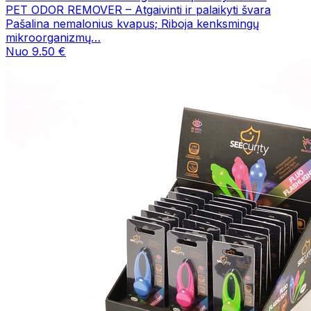
PET ODOR REMOVER – Atgaivinti ir palaikyti švara
Pašalina nemalonius kvapus; Riboja kenksmingų
mikroorganizmų…
Nuo 9.50 €