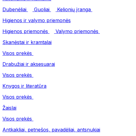
Dubenėliai
Guoliai
Kelionių įranga
Higienos ir valymo priemonės
Higienos priemonės
Valymo priemonės
Skanėstai ir kramtalai
Visos prekės
Drabužiai ir aksesuarai
Visos prekės
Knygos ir literatūra
Visos prekės
Žaislai
Visos prekės
Antkakliai, petnešos, pavadėliai, antsnukiai