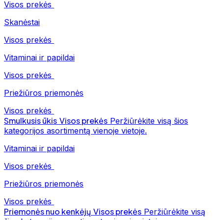
Visos prekės
Skanėstai
Visos prekės
Vitaminai ir papildai
Visos prekės
Priežiūros priemonės
Visos prekės
Smulkusis ūkis
Visos prekės
Peržiūrėkite visą šios
kategorijos asortimentą vienoje vietoje.
Vitaminai ir papildai
Visos prekės
Priežiūros priemonės
Visos prekės
Priemonės nuo kenkėjų
Visos prekės
Peržiūrėkite visą