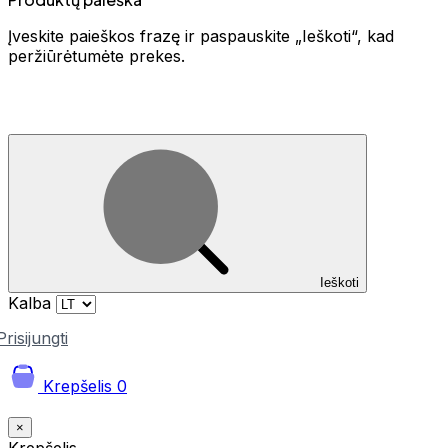
Įveskite paieškos frazę ir paspauskite „Ieškoti“, kad
peržiūrėtumėte prekes.
Ieškoti
Kalba
Prisijungti
Krepšelis
0
×