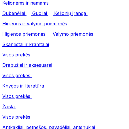
Kelionėms ir namams
Dubenėliai
Guoliai
Kelionių įranga
Higienos ir valymo priemonės
Higienos priemonės
Valymo priemonės
Skanėstai ir kramtalai
Visos prekės
Drabužiai ir aksesuarai
Visos prekės
Knygos ir literatūra
Visos prekės
Žaislai
Visos prekės
Antkakliai, petnešos, pavadėliai, antsnukiai