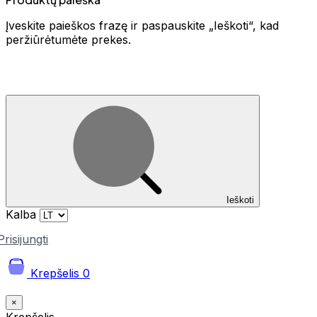
Įveskite paieškos frazę ir paspauskite „Ieškoti“, kad
peržiūrėtumėte prekes.
Ieškoti
Kalba
Prisijungti
Krepšelis
0
×