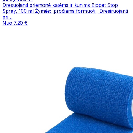
Dresuojanti priemonė katėms ir šunims Biopet Stop
Spray, 100 ml Žymės: Įpročiams formuoti., Dresiruojanti
pri…
Nuo 7.20 €