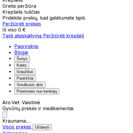
Krepšelis
Greita peržiūra
Krepšelis tuščias
Pridėkite prekių, kad galėtumėte tęsti.
Peržiūrėti prekes
Iš viso
0 €
Tęsti atsiskaitymą
Peržiūrėti krepšelį
Pagrindinis
Blogai
Šunys
Katės
Graužikai
Paukščiai
Smulkusis ūkis
Priemonės nuo kenkėjų
Aro Vet. Vaistinė
Gyvūnų prekės ir medikamentai
Kraunama…
Visos prekės
Uždaryti