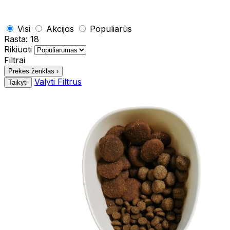
Visi
Akcijos
Populiarūs
Rasta:
18
Rikiuoti
Filtrai
Prekės ženklas
›
Valyti Filtrus
Taikyti