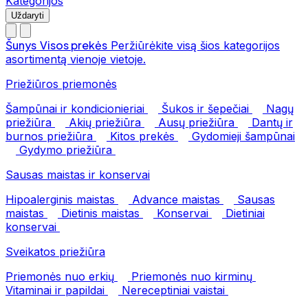
Kategorijos
Uždaryti
Šunys
Visos prekės
Peržiūrėkite visą šios kategorijos
asortimentą vienoje vietoje.
Priežiūros priemonės
Šampūnai ir kondicionieriai
Šukos ir šepečiai
Nagų
priežiūra
Akių priežiūra
Ausų priežiūra
Dantų ir
burnos priežiūra
Kitos prekės
Gydomieji šampūnai
Gydymo priežiūra
Sausas maistas ir konservai
Hipoalerginis maistas
Advance maistas
Sausas
maistas
Dietinis maistas
Konservai
Dietiniai
konservai
Sveikatos priežiūra
Priemonės nuo erkių
Priemonės nuo kirminų
Vitaminai ir papildai
Nereceptiniai vaistai