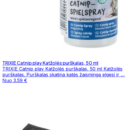
TRIXIE Catnip play Katžolės purškalas, 50 ml
TRIXIE Catnip play Katžolės purškalas, 50 ml Katžolės
purškalas. Purškalas skatina katės žaismingą elgesį ir …
Nuo 3.59 €