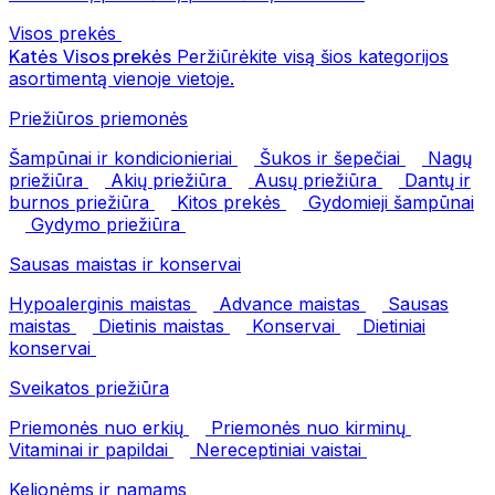
Visos prekės
Katės
Visos prekės
Peržiūrėkite visą šios kategorijos
asortimentą vienoje vietoje.
Priežiūros priemonės
Šampūnai ir kondicionieriai
Šukos ir šepečiai
Nagų
priežiūra
Akių priežiūra
Ausų priežiūra
Dantų ir
burnos priežiūra
Kitos prekės
Gydomieji šampūnai
Gydymo priežiūra
Sausas maistas ir konservai
Hypoalerginis maistas
Advance maistas
Sausas
maistas
Dietinis maistas
Konservai
Dietiniai
konservai
Sveikatos priežiūra
Priemonės nuo erkių
Priemonės nuo kirminų
Vitaminai ir papildai
Nereceptiniai vaistai
Kelionėms ir namams