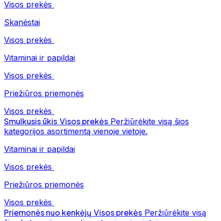
Visos prekės
Skanėstai
Visos prekės
Vitaminai ir papildai
Visos prekės
Priežiūros priemonės
Visos prekės
Smulkusis ūkis
Visos prekės
Peržiūrėkite visą šios
kategorijos asortimentą vienoje vietoje.
Vitaminai ir papildai
Visos prekės
Priežiūros priemonės
Visos prekės
Priemonės nuo kenkėjų
Visos prekės
Peržiūrėkite visą