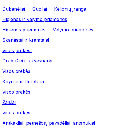
Dubenėliai
Guoliai
Kelionių įranga
Higienos ir valymo priemonės
Higienos priemonės
Valymo priemonės
Skanėstai ir kramtalai
Visos prekės
Drabužiai ir aksesuarai
Visos prekės
Knygos ir literatūra
Visos prekės
Žaislai
Visos prekės
Antkakliai, petnešos, pavadėliai, antsnukiai