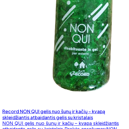
Record NON QUI gelis nuo šunų ir kačių – kvapą
skleidžiantis atbaidantis gelis su kristalais
NON QUI gelis nuo šunų ir kačių – kvapą skleidžiantis
atbaidantis gelis su kristalais Prekės aprašymas:NON