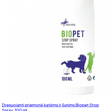
Dresuojanti priemonė katėms ir šunims Biopet Stop
Spray, 100 ml