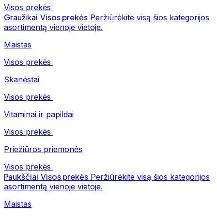
Visos prekės
Graužikai
Visos prekės
Peržiūrėkite visą šios kategorijos
asortimentą vienoje vietoje.
Maistas
Visos prekės
Skanėstai
Visos prekės
Vitaminai ir papildai
Visos prekės
Priežiūros priemonės
Visos prekės
Paukščiai
Visos prekės
Peržiūrėkite visą šios kategorijos
asortimentą vienoje vietoje.
Maistas