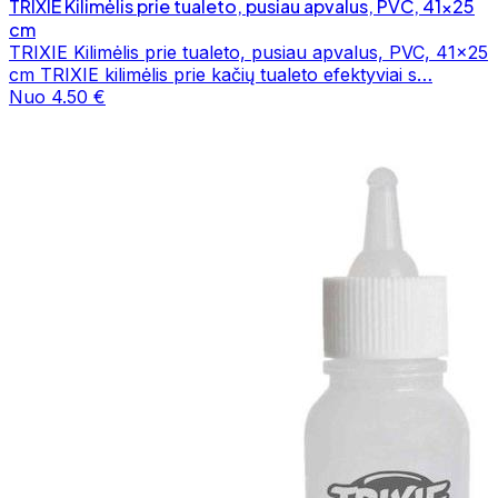
TRIXIE Kilimėlis prie tualeto, pusiau apvalus, PVC, 41x25
cm
TRIXIE Kilimėlis prie tualeto, pusiau apvalus, PVC, 41x25
cm TRIXIE kilimėlis prie kačių tualeto efektyviai s…
Nuo 4.50 €