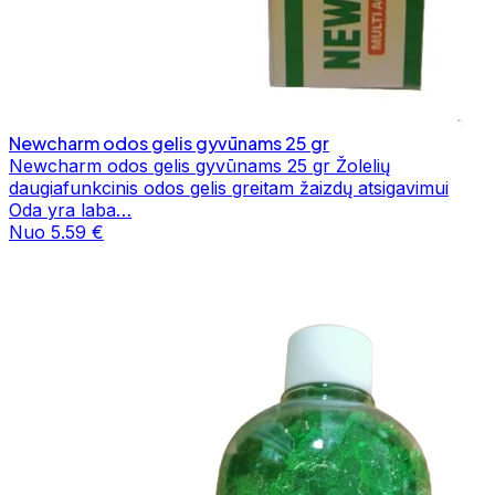
Newcharm odos gelis gyvūnams 25 gr
Newcharm odos gelis gyvūnams 25 gr Žolelių
daugiafunkcinis odos gelis greitam žaizdų atsigavimui
Oda yra laba…
Nuo 5.59 €