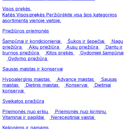
Visos prekės
Katės
Visos prekės
Peržiūrėkite visą šios kategorijos
asortimentą vienoje vietoje.
Priežiūros priemonės
Šampūnai ir kondicionieriai
Šukos ir šepečiai
Nagų
priežiūra
Akių priežiūra
Ausų priežiūra
Dantų ir
burnos priežiūra
Kitos prekės
Gydomieji šampūnai
Gydymo priežiūra
Sausas maistas ir konservai
Hypoalerginis maistas
Advance maistas
Sausas
maistas
Dietinis maistas
Konservai
Dietiniai
konservai
Sveikatos priežiūra
Priemonės nuo erkių
Priemonės nuo kirminų
Vitaminai ir papildai
Nereceptiniai vaistai
Kelionėms ir namams