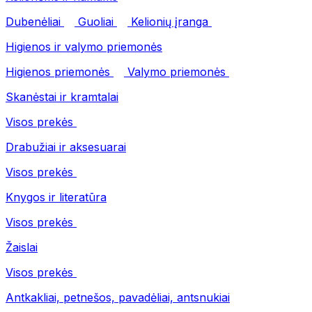
Dubenėliai
Guoliai
Kelionių įranga
Higienos ir valymo priemonės
Higienos priemonės
Valymo priemonės
Skanėstai ir kramtalai
Visos prekės
Drabužiai ir aksesuarai
Visos prekės
Knygos ir literatūra
Visos prekės
Žaislai
Visos prekės
Antkakliai, petnešos, pavadėliai, antsnukiai