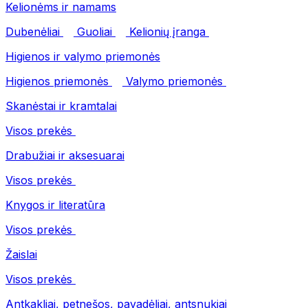
Kelionėms ir namams
Dubenėliai
Guoliai
Kelionių įranga
Higienos ir valymo priemonės
Higienos priemonės
Valymo priemonės
Skanėstai ir kramtalai
Visos prekės
Drabužiai ir aksesuarai
Visos prekės
Knygos ir literatūra
Visos prekės
Žaislai
Visos prekės
Antkakliai, petnešos, pavadėliai, antsnukiai