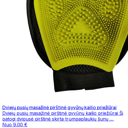
Dviejų pusių masažinė pirštinė gyvūnų kailio priežiūrai
Dviejų pusių masažinė pirštinė gyvūnų kailio priežiūrai Ši
patogi dvipusė pirštinė skirta trumpaplaukių šunų …
Nuo 9.00 €