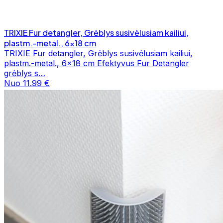
TRIXIE Fur detangler, Grėblys susivėlusiam kailiui,
plastm.-metal., 6x18 cm
TRIXIE Fur detangler, Grėblys susivėlusiam kailiui,
plastm.-metal., 6x18 cm Efektyvus Fur Detangler
grėblys s…
Nuo 11.99 €