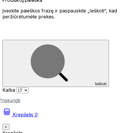
Įveskite paieškos frazę ir paspauskite „Ieškoti“, kad
peržiūrėtumėte prekes.
Ieškoti
Kalba
Prisijungti
Krepšelis
0
×