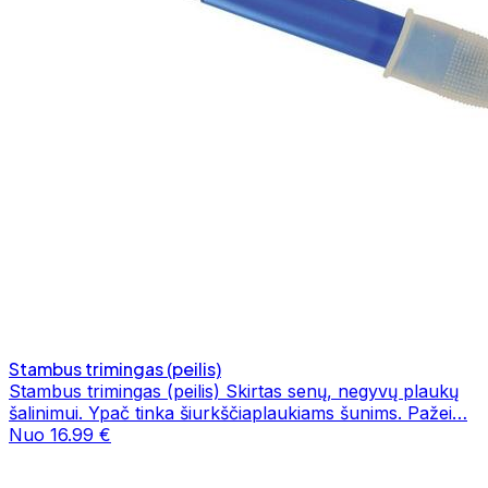
Stambus trimingas (peilis)
Stambus trimingas (peilis) Skirtas senų, negyvų plaukų
šalinimui. Ypač tinka šiurkščiaplaukiams šunims. Pažei…
Nuo 16.99 €