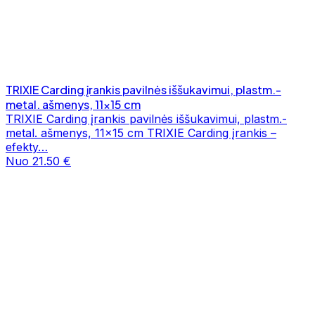
TRIXIE Carding įrankis pavilnės iššukavimui, plastm.-
metal. ašmenys, 11x15 cm
TRIXIE Carding įrankis pavilnės iššukavimui, plastm.-
metal. ašmenys, 11x15 cm TRIXIE Carding įrankis –
efekty…
Nuo 21.50 €