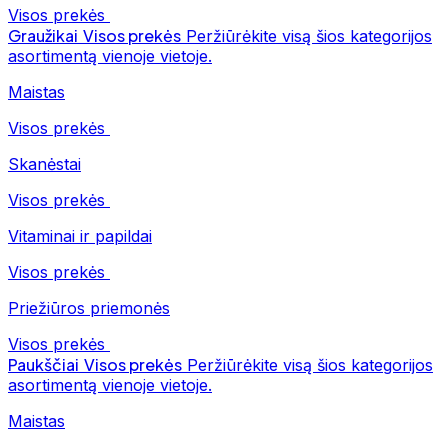
Visos prekės
Graužikai
Visos prekės
Peržiūrėkite visą šios kategorijos
asortimentą vienoje vietoje.
Maistas
Visos prekės
Skanėstai
Visos prekės
Vitaminai ir papildai
Visos prekės
Priežiūros priemonės
Visos prekės
Paukščiai
Visos prekės
Peržiūrėkite visą šios kategorijos
asortimentą vienoje vietoje.
Maistas