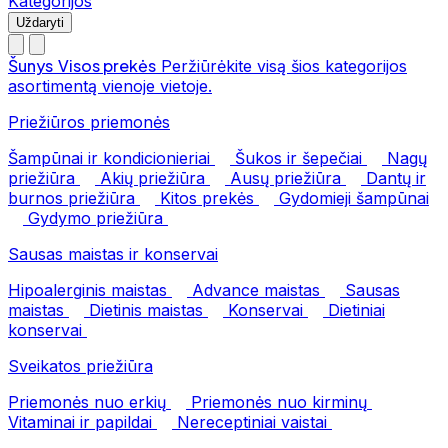
Kategorijos
Uždaryti
Šunys
Visos prekės
Peržiūrėkite visą šios kategorijos
asortimentą vienoje vietoje.
Priežiūros priemonės
Šampūnai ir kondicionieriai
Šukos ir šepečiai
Nagų
priežiūra
Akių priežiūra
Ausų priežiūra
Dantų ir
burnos priežiūra
Kitos prekės
Gydomieji šampūnai
Gydymo priežiūra
Sausas maistas ir konservai
Hipoalerginis maistas
Advance maistas
Sausas
maistas
Dietinis maistas
Konservai
Dietiniai
konservai
Sveikatos priežiūra
Priemonės nuo erkių
Priemonės nuo kirminų
Vitaminai ir papildai
Nereceptiniai vaistai