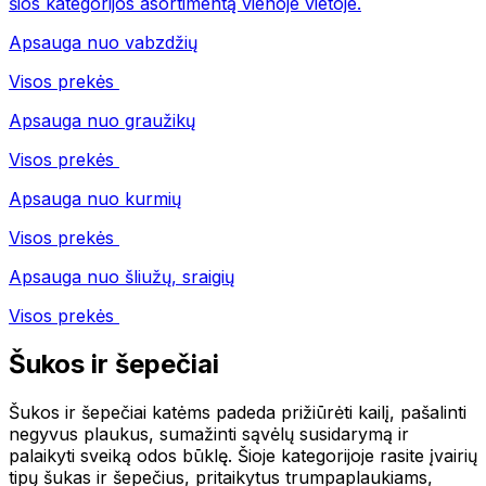
šios kategorijos asortimentą vienoje vietoje.
Apsauga nuo vabzdžių
Visos prekės
Apsauga nuo graužikų
Visos prekės
Apsauga nuo kurmių
Visos prekės
Apsauga nuo šliužų, sraigių
Visos prekės
Šukos ir šepečiai
Šukos ir šepečiai katėms padeda prižiūrėti kailį, pašalinti
negyvus plaukus, sumažinti sąvėlų susidarymą ir
palaikyti sveiką odos būklę. Šioje kategorijoje rasite įvairių
tipų šukas ir šepečius, pritaikytus trumpaplaukiams,