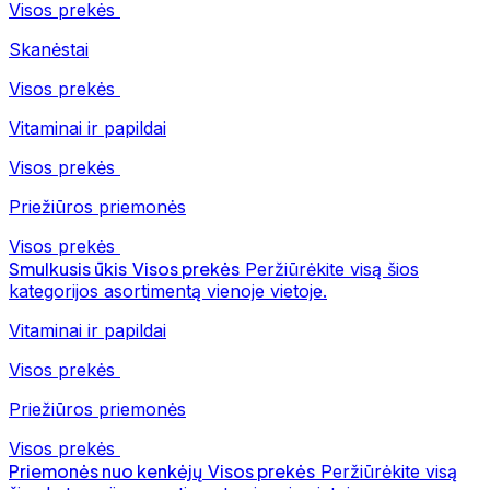
Visos prekės
Skanėstai
Visos prekės
Vitaminai ir papildai
Visos prekės
Priežiūros priemonės
Visos prekės
Smulkusis ūkis
Visos prekės
Peržiūrėkite visą šios
kategorijos asortimentą vienoje vietoje.
Vitaminai ir papildai
Visos prekės
Priežiūros priemonės
Visos prekės
Priemonės nuo kenkėjų
Visos prekės
Peržiūrėkite visą