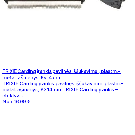
TRIXIE Carding įrankis pavilnės iššukavimui, plastm.-
metal. ašmenys, 8x14 cm
TRIXIE Carding įrankis pavilnės iššukavimui, plastm.-
metal. ašmenys, 8x14 cm TRIXIE Carding įrankis –
efektyv…
Nuo 16.99 €