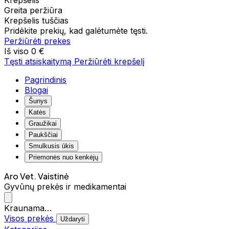
Krepšelis
Greita peržiūra
Krepšelis tuščias
Pridėkite prekių, kad galėtumėte tęsti.
Peržiūrėti prekes
Iš viso
0 €
Tęsti atsiskaitymą
Peržiūrėti krepšelį
Pagrindinis
Blogai
Šunys
Katės
Graužikai
Paukščiai
Smulkusis ūkis
Priemonės nuo kenkėjų
Aro Vet. Vaistinė
Gyvūnų prekės ir medikamentai
Kraunama…
Visos prekės
Uždaryti