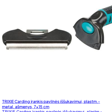
TRIXIE Carding įrankis pavilnės iššukavimui, plastm.-
metal. ašmenys, 7x15 cm
TRIXIE Carding įrankis pavilnės iššukavimui, plastm.-