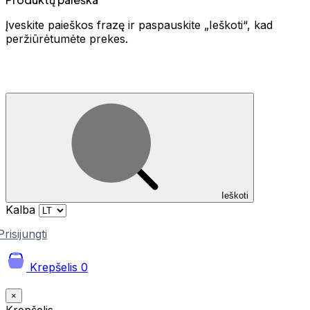
Įveskite paieškos frazę ir paspauskite „Ieškoti“, kad
peržiūrėtumėte prekes.
Ieškoti
Kalba
Prisijungti
Krepšelis
0
×