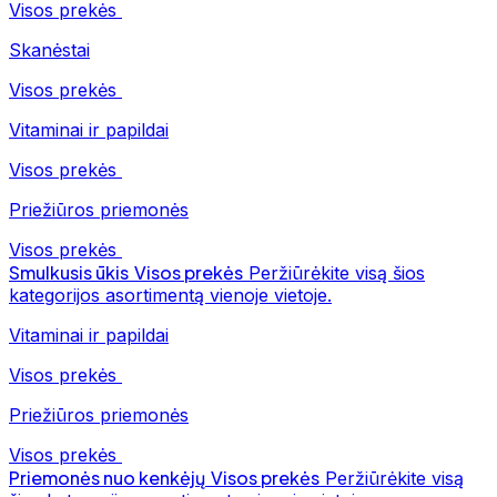
Visos prekės
Skanėstai
Visos prekės
Vitaminai ir papildai
Visos prekės
Priežiūros priemonės
Visos prekės
Smulkusis ūkis
Visos prekės
Peržiūrėkite visą šios
kategorijos asortimentą vienoje vietoje.
Vitaminai ir papildai
Visos prekės
Priežiūros priemonės
Visos prekės
Priemonės nuo kenkėjų
Visos prekės
Peržiūrėkite visą