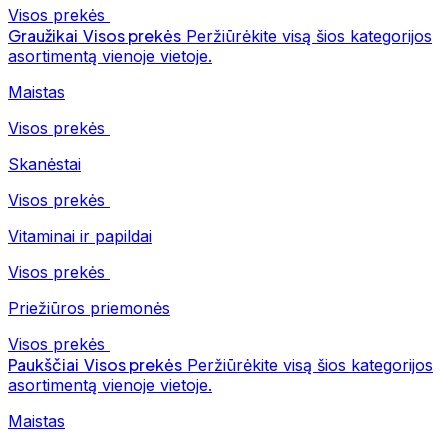
Visos prekės
Graužikai
Visos prekės
Peržiūrėkite visą šios kategorijos
asortimentą vienoje vietoje.
Maistas
Visos prekės
Skanėstai
Visos prekės
Vitaminai ir papildai
Visos prekės
Priežiūros priemonės
Visos prekės
Paukščiai
Visos prekės
Peržiūrėkite visą šios kategorijos
asortimentą vienoje vietoje.
Maistas