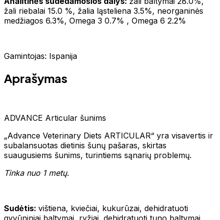
Analitinės sudedamosios dalys:
žali baltymai 28.0%,
žali riebalai 15.0 %, žalia ląsteliena 3.5%, neorganinės
medžiagos 6.3%, Omega 3 0.7% , Omega 6 2.2%
Gamintojas: Ispanija
Aprašymas
ADVANCE Articular šunims
„Advance Veterinary Diets ARTICULAR“ yra visavertis ir
subalansuotas dietinis šunų pašaras, skirtas
suaugusiems šunims, turintiems sąnarių problemų.
Tinka nuo 1 metų.
Sudėtis:
vištiena, kviečiai, kukurūzai, dehidratuoti
gyvūniniai baltymai, ryžiai, dehidratuoti tuno baltymai,