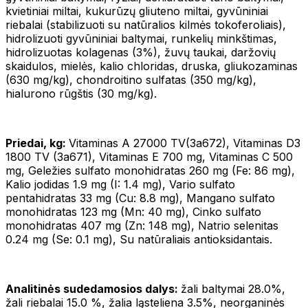
kvietiniai miltai, kukurūzų gliuteno miltai, gyvūniniai
riebalai (stabilizuoti su natūralios kilmės tokoferoliais),
hidrolizuoti gyvūniniai baltymai, runkelių minkštimas,
hidrolizuotas kolagenas (3%), žuvų taukai, daržovių
skaidulos, mielės, kalio chloridas, druska, gliukozaminas
(630 mg/kg), chondroitino sulfatas (350 mg/kg),
hialurono rūgštis (30 mg/kg).
Priedai, kg:
Vitaminas A 27000 TV(3a672), Vitaminas D3
1800 TV (3a671), Vitaminas E 700 mg, Vitaminas C 500
mg, Geležies sulfato monohidratas 260 mg (Fe: 86 mg),
Kalio jodidas 1.9 mg (I: 1.4 mg), Vario sulfato
pentahidratas 33 mg (Cu: 8.8 mg), Mangano sulfato
monohidratas 123 mg (Mn: 40 mg), Cinko sulfato
monohidratas 407 mg (Zn: 148 mg), Natrio selenitas
0.24 mg (Se: 0.1 mg), Su natūraliais antioksidantais.
Analitinės sudedamosios dalys:
žali baltymai 28.0%,
žali riebalai 15.0 %, žalia ląsteliena 3.5%, neorganinės