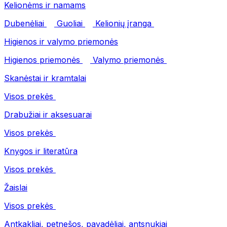
Kelionėms ir namams
Dubenėliai
Guoliai
Kelionių įranga
Higienos ir valymo priemonės
Higienos priemonės
Valymo priemonės
Skanėstai ir kramtalai
Visos prekės
Drabužiai ir aksesuarai
Visos prekės
Knygos ir literatūra
Visos prekės
Žaislai
Visos prekės
Antkakliai, petnešos, pavadėliai, antsnukiai