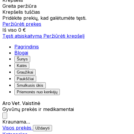
Krepšelis
Greita peržiūra
Krepšelis tuščias
Pridėkite prekių, kad galėtumėte tęsti.
Peržiūrėti prekes
Iš viso
0 €
Tęsti atsiskaitymą
Peržiūrėti krepšelį
Pagrindinis
Blogai
Šunys
Katės
Graužikai
Paukščiai
Smulkusis ūkis
Priemonės nuo kenkėjų
Aro Vet. Vaistinė
Gyvūnų prekės ir medikamentai
Kraunama…
Visos prekės
Uždaryti