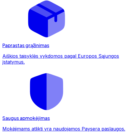
Paprastas grąžinimas
Aiškios taisyklės vykdomos pagal Europos Sąjungos
įstatymus.
Saugus apmokėjimas
Mokėjimams atlikti yra naudojamos Paysera paslaugos.