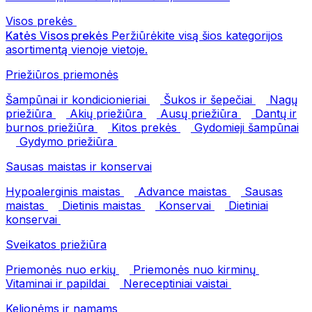
Visos prekės
Katės
Visos prekės
Peržiūrėkite visą šios kategorijos
asortimentą vienoje vietoje.
Priežiūros priemonės
Šampūnai ir kondicionieriai
Šukos ir šepečiai
Nagų
priežiūra
Akių priežiūra
Ausų priežiūra
Dantų ir
burnos priežiūra
Kitos prekės
Gydomieji šampūnai
Gydymo priežiūra
Sausas maistas ir konservai
Hypoalerginis maistas
Advance maistas
Sausas
maistas
Dietinis maistas
Konservai
Dietiniai
konservai
Sveikatos priežiūra
Priemonės nuo erkių
Priemonės nuo kirminų
Vitaminai ir papildai
Nereceptiniai vaistai
Kelionėms ir namams