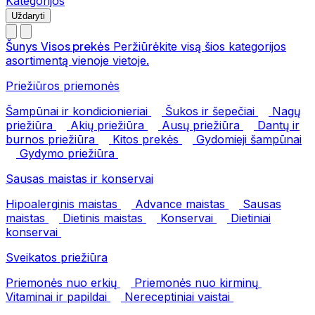
Kategorijos
Uždaryti
Šunys
Visos prekės
Peržiūrėkite visą šios kategorijos
asortimentą vienoje vietoje.
Priežiūros priemonės
Šampūnai ir kondicionieriai
Šukos ir šepečiai
Nagų
priežiūra
Akių priežiūra
Ausų priežiūra
Dantų ir
burnos priežiūra
Kitos prekės
Gydomieji šampūnai
Gydymo priežiūra
Sausas maistas ir konservai
Hipoalerginis maistas
Advance maistas
Sausas
maistas
Dietinis maistas
Konservai
Dietiniai
konservai
Sveikatos priežiūra
Priemonės nuo erkių
Priemonės nuo kirminų
Vitaminai ir papildai
Nereceptiniai vaistai