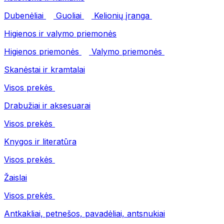
Dubenėliai
Guoliai
Kelionių įranga
Higienos ir valymo priemonės
Higienos priemonės
Valymo priemonės
Skanėstai ir kramtalai
Visos prekės
Drabužiai ir aksesuarai
Visos prekės
Knygos ir literatūra
Visos prekės
Žaislai
Visos prekės
Antkakliai, petnešos, pavadėliai, antsnukiai