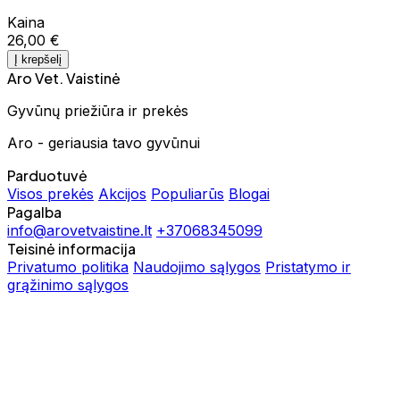
Kaina
26,00 €
Į krepšelį
Aro Vet. Vaistinė
Gyvūnų priežiūra ir prekės
Aro - geriausia tavo gyvūnui
Parduotuvė
Visos prekės
Akcijos
Populiarūs
Blogai
Pagalba
info@arovetvaistine.lt
+37068345099
Teisinė informacija
Privatumo politika
Naudojimo sąlygos
Pristatymo ir
grąžinimo sąlygos