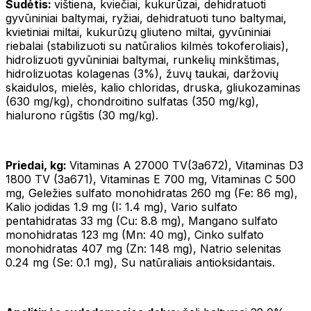
Sudėtis:
vištiena, kviečiai, kukurūzai, dehidratuoti
gyvūniniai baltymai, ryžiai, dehidratuoti tuno baltymai,
kvietiniai miltai, kukurūzų gliuteno miltai, gyvūniniai
riebalai (stabilizuoti su natūralios kilmės tokoferoliais),
hidrolizuoti gyvūniniai baltymai, runkelių minkštimas,
hidrolizuotas kolagenas (3%), žuvų taukai, daržovių
skaidulos, mielės, kalio chloridas, druska, gliukozaminas
(630 mg/kg), chondroitino sulfatas (350 mg/kg),
hialurono rūgštis (30 mg/kg).
Priedai, kg:
Vitaminas A 27000 TV(3a672), Vitaminas D3
1800 TV (3a671), Vitaminas E 700 mg, Vitaminas C 500
mg, Geležies sulfato monohidratas 260 mg (Fe: 86 mg),
Kalio jodidas 1.9 mg (I: 1.4 mg), Vario sulfato
pentahidratas 33 mg (Cu: 8.8 mg), Mangano sulfato
monohidratas 123 mg (Mn: 40 mg), Cinko sulfato
monohidratas 407 mg (Zn: 148 mg), Natrio selenitas
0.24 mg (Se: 0.1 mg), Su natūraliais antioksidantais.