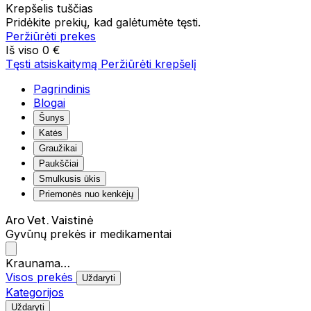
Krepšelis tuščias
Pridėkite prekių, kad galėtumėte tęsti.
Peržiūrėti prekes
Iš viso
0 €
Tęsti atsiskaitymą
Peržiūrėti krepšelį
Pagrindinis
Blogai
Šunys
Katės
Graužikai
Paukščiai
Smulkusis ūkis
Priemonės nuo kenkėjų
Aro Vet. Vaistinė
Gyvūnų prekės ir medikamentai
Kraunama…
Visos prekės
Uždaryti
Kategorijos
Uždaryti