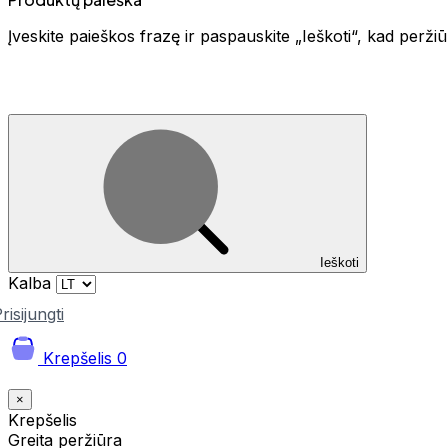
Įveskite paieškos frazę ir paspauskite „Ieškoti“, kad perž
Ieškoti
Kalba
risijungti
Krepšelis
0
×
Krepšelis
Greita peržiūra