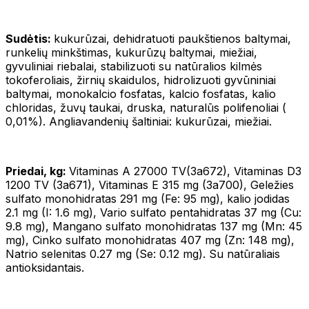
Sudėtis:
kukurūzai, dehidratuoti paukštienos baltymai,
runkelių minkštimas, kukurūzų baltymai, miežiai,
gyvuliniai riebalai, stabilizuoti su natūralios kilmės
tokoferoliais, žirnių skaidulos, hidrolizuoti gyvūniniai
baltymai, monokalcio fosfatas, kalcio fosfatas, kalio
chloridas, žuvų taukai, druska, naturalūs polifenoliai (
0,01%). Angliavandenių šaltiniai: kukurūzai, miežiai.
Priedai, kg:
Vitaminas A 27000 TV(3a672), Vitaminas D3
1200 TV (3a671), Vitaminas E 315 mg (3a700), Geležies
sulfato monohidratas 291 mg (Fe: 95 mg), kalio jodidas
2.1 mg (I: 1.6 mg), Vario sulfato pentahidratas 37 mg (Cu:
9.8 mg), Mangano sulfato monohidratas 137 mg (Mn: 45
mg), Cinko sulfato monohidratas 407 mg (Zn: 148 mg),
Natrio selenitas 0.27 mg (Se: 0.12 mg). Su natūraliais
antioksidantais.