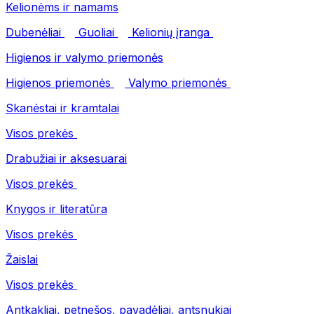
Kelionėms ir namams
Dubenėliai
Guoliai
Kelionių įranga
Higienos ir valymo priemonės
Higienos priemonės
Valymo priemonės
Skanėstai ir kramtalai
Visos prekės
Drabužiai ir aksesuarai
Visos prekės
Knygos ir literatūra
Visos prekės
Žaislai
Visos prekės
Antkakliai, petnešos, pavadėliai, antsnukiai