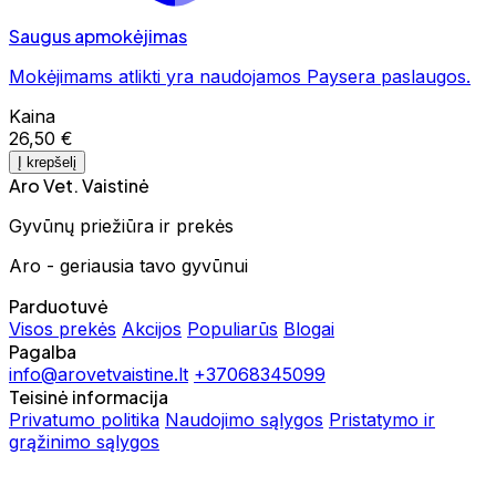
Saugus apmokėjimas
Mokėjimams atlikti yra naudojamos Paysera paslaugos.
Kaina
26,50 €
Į krepšelį
Aro Vet. Vaistinė
Gyvūnų priežiūra ir prekės
Aro - geriausia tavo gyvūnui
Parduotuvė
Visos prekės
Akcijos
Populiarūs
Blogai
Pagalba
info@arovetvaistine.lt
+37068345099
Teisinė informacija
Privatumo politika
Naudojimo sąlygos
Pristatymo ir
grąžinimo sąlygos