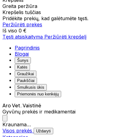
Krepšelis
Greita peržiūra
Krepšelis tuščias
Pridėkite prekių, kad galėtumėte tęsti.
Peržiūrėti prekes
Iš viso
0 €
Tęsti atsiskaitymą
Peržiūrėti krepšelį
Pagrindinis
Blogai
Šunys
Katės
Graužikai
Paukščiai
Smulkusis ūkis
Priemonės nuo kenkėjų
Aro Vet. Vaistinė
Gyvūnų prekės ir medikamentai
Kraunama…
Visos prekės
Uždaryti