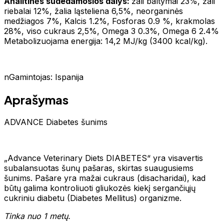
Analitinės sudedamosios dalys:
žali baltymai 23%, žali
riebalai 12%, žalia ląsteliena 6,5%, neorganinės
medžiagos 7%, Kalcis 1.2%, Fosforas 0.9 %, krakmolas
28%, viso cukraus 2,5%, Omega 3 0.3%, Omega 6 2.4%
Metabolizuojama energija: 14,2 MJ/kg (3400 kcal/kg).
nGamintojas: Ispanija
Aprašymas
ADVANCE Diabetes šunims
„Advance Veterinary Diets DIABETES“ yra visavertis
subalansuotas šunų pašaras, skirtas suaugusiems
šunims. Pašare yra mažai cukraus (disacharidai), kad
būtų galima kontroliuoti gliukozės kiekį sergančiųjų
cukriniu diabetu (Diabetes Mellitus) organizme.
Tinka nuo 1 metų.