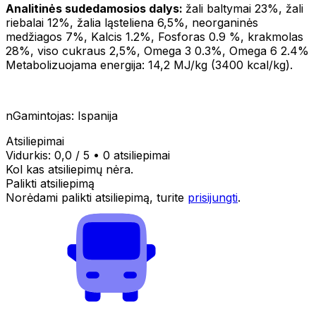
Analitinės sudedamosios dalys:
žali baltymai 23%, žali
riebalai 12%, žalia ląsteliena 6,5%, neorganinės
medžiagos 7%, Kalcis 1.2%, Fosforas 0.9 %, krakmolas
28%, viso cukraus 2,5%, Omega 3 0.3%, Omega 6 2.4%
Metabolizuojama energija: 14,2 MJ/kg (3400 kcal/kg).
nGamintojas: Ispanija
Atsiliepimai
Vidurkis:
0,0
/ 5
•
0 atsiliepimai
Kol kas atsiliepimų nėra.
Palikti atsiliepimą
Norėdami palikti atsiliepimą, turite
prisijungti
.