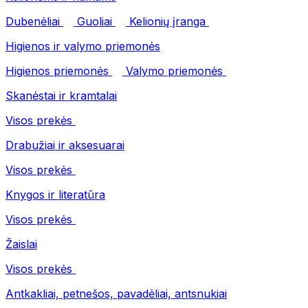
Dubenėliai
Guoliai
Kelionių įranga
Higienos ir valymo priemonės
Higienos priemonės
Valymo priemonės
Skanėstai ir kramtalai
Visos prekės
Drabužiai ir aksesuarai
Visos prekės
Knygos ir literatūra
Visos prekės
Žaislai
Visos prekės
Antkakliai, petnešos, pavadėliai, antsnukiai