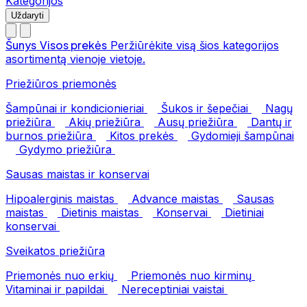
Kategorijos
Uždaryti
Šunys
Visos prekės
Peržiūrėkite visą šios kategorijos
asortimentą vienoje vietoje.
Priežiūros priemonės
Šampūnai ir kondicionieriai
Šukos ir šepečiai
Nagų
priežiūra
Akių priežiūra
Ausų priežiūra
Dantų ir
burnos priežiūra
Kitos prekės
Gydomieji šampūnai
Gydymo priežiūra
Sausas maistas ir konservai
Hipoalerginis maistas
Advance maistas
Sausas
maistas
Dietinis maistas
Konservai
Dietiniai
konservai
Sveikatos priežiūra
Priemonės nuo erkių
Priemonės nuo kirminų
Vitaminai ir papildai
Nereceptiniai vaistai