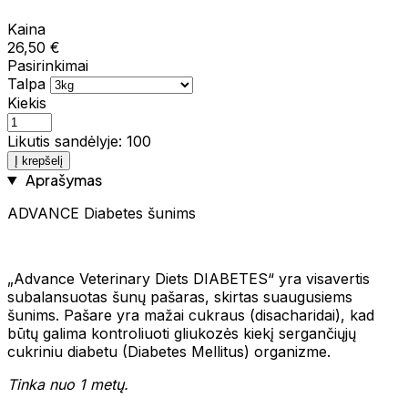
Kaina
26,50 €
Pasirinkimai
Talpa
Kiekis
Likutis sandėlyje: 100
Į krepšelį
Aprašymas
ADVANCE Diabetes šunims
„Advance Veterinary Diets DIABETES“ yra visavertis
subalansuotas šunų pašaras, skirtas suaugusiems
šunims. Pašare yra mažai cukraus (disacharidai), kad
būtų galima kontroliuoti gliukozės kiekį sergančiųjų
cukriniu diabetu (Diabetes Mellitus) organizme.
Tinka nuo 1 metų.