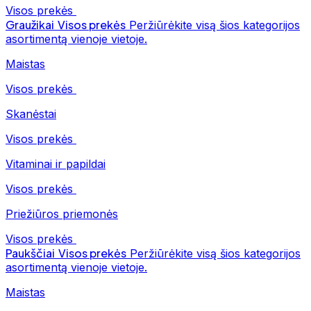
Visos prekės
Graužikai
Visos prekės
Peržiūrėkite visą šios kategorijos
asortimentą vienoje vietoje.
Maistas
Visos prekės
Skanėstai
Visos prekės
Vitaminai ir papildai
Visos prekės
Priežiūros priemonės
Visos prekės
Paukščiai
Visos prekės
Peržiūrėkite visą šios kategorijos
asortimentą vienoje vietoje.
Maistas