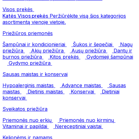
Visos prekės
Katės
Visos prekės
Peržiūrėkite visą šios kategorijos
asortimentą vienoje vietoje.
Priežiūros priemonės
Šampūnai ir kondicionieriai
Šukos ir šepečiai
Nagų
priežiūra
Akių priežiūra
Ausų priežiūra
Dantų ir
burnos priežiūra
Kitos prekės
Gydomieji šampūnai
Gydymo priežiūra
Sausas maistas ir konservai
Hypoalerginis maistas
Advance maistas
Sausas
maistas
Dietinis maistas
Konservai
Dietiniai
konservai
Sveikatos priežiūra
Priemonės nuo erkių
Priemonės nuo kirminų
Vitaminai ir papildai
Nereceptiniai vaistai
Kelionėms ir namams