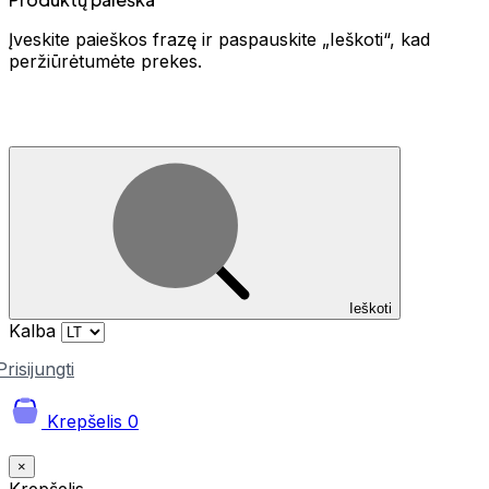
Įveskite paieškos frazę ir paspauskite „Ieškoti“, kad
peržiūrėtumėte prekes.
Ieškoti
Kalba
Prisijungti
Krepšelis
0
×