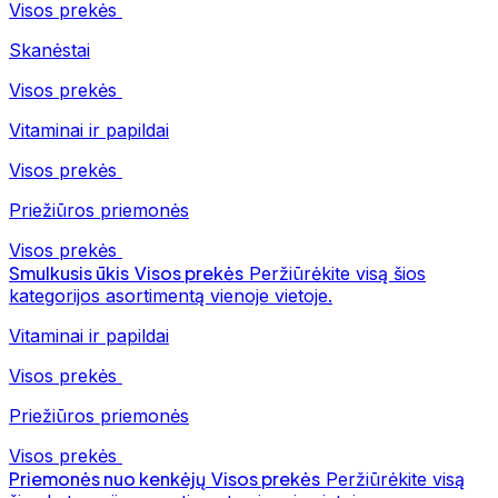
Visos prekės
Skanėstai
Visos prekės
Vitaminai ir papildai
Visos prekės
Priežiūros priemonės
Visos prekės
Smulkusis ūkis
Visos prekės
Peržiūrėkite visą šios
kategorijos asortimentą vienoje vietoje.
Vitaminai ir papildai
Visos prekės
Priežiūros priemonės
Visos prekės
Priemonės nuo kenkėjų
Visos prekės
Peržiūrėkite visą