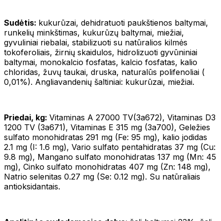
Sudėtis:
kukurūzai, dehidratuoti paukštienos baltymai,
runkelių minkštimas, kukurūzų baltymai, miežiai,
gyvuliniai riebalai, stabilizuoti su natūralios kilmės
tokoferoliais, žirnių skaidulos, hidrolizuoti gyvūniniai
baltymai, monokalcio fosfatas, kalcio fosfatas, kalio
chloridas, žuvų taukai, druska, naturalūs polifenoliai (
0,01%). Angliavandenių šaltiniai: kukurūzai, miežiai.
Priedai, kg:
Vitaminas A 27000 TV(3a672), Vitaminas D3
1200 TV (3a671), Vitaminas E 315 mg (3a700), Geležies
sulfato monohidratas 291 mg (Fe: 95 mg), kalio jodidas
2.1 mg (I: 1.6 mg), Vario sulfato pentahidratas 37 mg (Cu:
9.8 mg), Mangano sulfato monohidratas 137 mg (Mn: 45
mg), Cinko sulfato monohidratas 407 mg (Zn: 148 mg),
Natrio selenitas 0.27 mg (Se: 0.12 mg). Su natūraliais
antioksidantais.