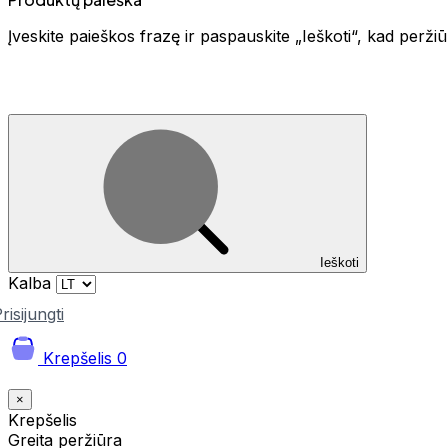
Įveskite paieškos frazę ir paspauskite „Ieškoti“, kad perž
Ieškoti
Kalba
risijungti
Krepšelis
0
×
Krepšelis
Greita peržiūra