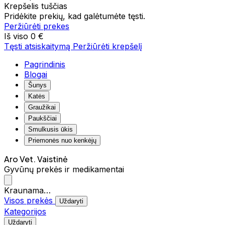
Krepšelis tuščias
Pridėkite prekių, kad galėtumėte tęsti.
Peržiūrėti prekes
Iš viso
0 €
Tęsti atsiskaitymą
Peržiūrėti krepšelį
Pagrindinis
Blogai
Šunys
Katės
Graužikai
Paukščiai
Smulkusis ūkis
Priemonės nuo kenkėjų
Aro Vet. Vaistinė
Gyvūnų prekės ir medikamentai
Kraunama…
Visos prekės
Uždaryti
Kategorijos
Uždaryti