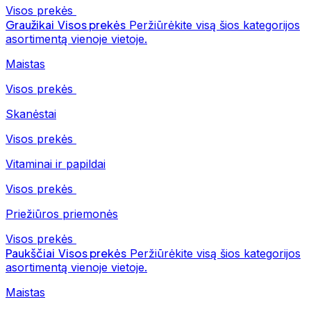
Visos prekės
Graužikai
Visos prekės
Peržiūrėkite visą šios kategorijos
asortimentą vienoje vietoje.
Maistas
Visos prekės
Skanėstai
Visos prekės
Vitaminai ir papildai
Visos prekės
Priežiūros priemonės
Visos prekės
Paukščiai
Visos prekės
Peržiūrėkite visą šios kategorijos
asortimentą vienoje vietoje.
Maistas