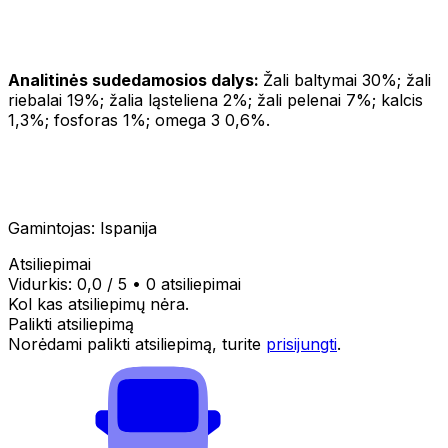
Analitinės sudedamosios dalys:
Žali baltymai 30%; žali
riebalai 19%; žalia ląsteliena 2%; žali pelenai 7%; kalcis
1,3%; fosforas 1%; omega 3 0,6%.
Gamintojas: Ispanija
Atsiliepimai
Vidurkis:
0,0
/ 5
•
0 atsiliepimai
Kol kas atsiliepimų nėra.
Palikti atsiliepimą
Norėdami palikti atsiliepimą, turite
prisijungti
.