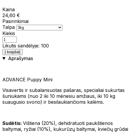
Kaina
24,60 €
Pasirinkimai
Talpa
Kiekis
Likutis sandėlyje: 100
Į krepšelį
Aprašymas
ADVANCE Puppy Mini
Visavertis ir subalansuotas pašaras, specialiai sukurtas
šuniukams (nuo 2 iki 10 ménesiu amžiaus, iki 10 kg
suaugusio svorio) ir besilaukiančioms kalėms.
Sudėtis:
Vištiena (20%), dehidratuoti paukštienos
baltymai, ryžiai (10%), kukurūzų baltymai, kviečių grūdai