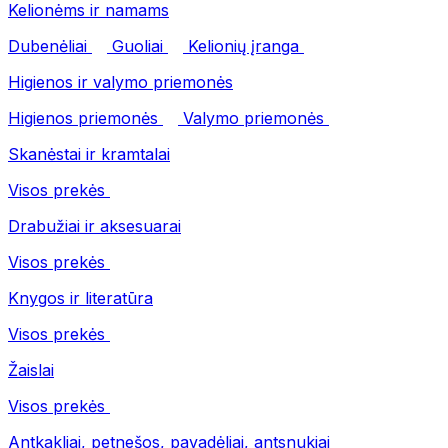
Kelionėms ir namams
Dubenėliai
Guoliai
Kelionių įranga
Higienos ir valymo priemonės
Higienos priemonės
Valymo priemonės
Skanėstai ir kramtalai
Visos prekės
Drabužiai ir aksesuarai
Visos prekės
Knygos ir literatūra
Visos prekės
Žaislai
Visos prekės
Antkakliai, petnešos, pavadėliai, antsnukiai