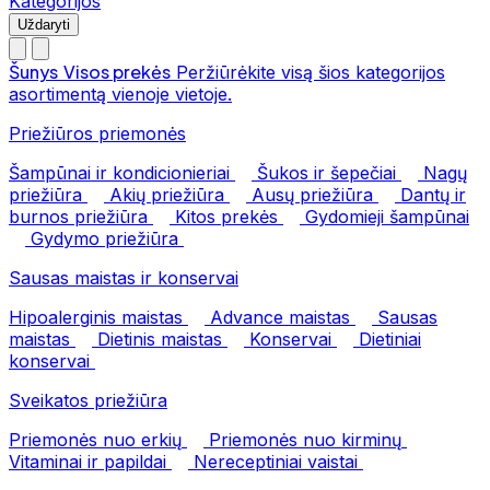
Kategorijos
Uždaryti
Šunys
Visos prekės
Peržiūrėkite visą šios kategorijos
asortimentą vienoje vietoje.
Priežiūros priemonės
Šampūnai ir kondicionieriai
Šukos ir šepečiai
Nagų
priežiūra
Akių priežiūra
Ausų priežiūra
Dantų ir
burnos priežiūra
Kitos prekės
Gydomieji šampūnai
Gydymo priežiūra
Sausas maistas ir konservai
Hipoalerginis maistas
Advance maistas
Sausas
maistas
Dietinis maistas
Konservai
Dietiniai
konservai
Sveikatos priežiūra
Priemonės nuo erkių
Priemonės nuo kirminų
Vitaminai ir papildai
Nereceptiniai vaistai