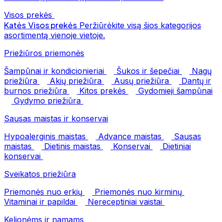
Visos prekės
Katės
Visos prekės
Peržiūrėkite visą šios kategorijos
asortimentą vienoje vietoje.
Priežiūros priemonės
Šampūnai ir kondicionieriai
Šukos ir šepečiai
Nagų
priežiūra
Akių priežiūra
Ausų priežiūra
Dantų ir
burnos priežiūra
Kitos prekės
Gydomieji šampūnai
Gydymo priežiūra
Sausas maistas ir konservai
Hypoalerginis maistas
Advance maistas
Sausas
maistas
Dietinis maistas
Konservai
Dietiniai
konservai
Sveikatos priežiūra
Priemonės nuo erkių
Priemonės nuo kirminų
Vitaminai ir papildai
Nereceptiniai vaistai
Kelionėms ir namams