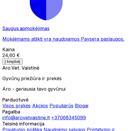
Saugus apmokėjimas
Mokėjimams atlikti yra naudojamos Paysera paslaugos.
Kaina
24,60 €
Į krepšelį
Aro Vet. Vaistinė
Gyvūnų priežiūra ir prekės
Aro - geriausia tavo gyvūnui
Parduotuvė
Visos prekės
Akcijos
Populiarūs
Blogai
Pagalba
info@arovetvaistine.lt
+37068345099
Teisinė informacija
Privatumo politika
Naudojimo sąlygos
Pristatymo ir