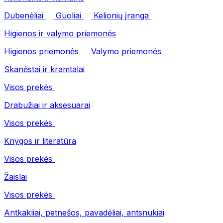
Dubenėliai
Guoliai
Kelionių įranga
Higienos ir valymo priemonės
Higienos priemonės
Valymo priemonės
Skanėstai ir kramtalai
Visos prekės
Drabužiai ir aksesuarai
Visos prekės
Knygos ir literatūra
Visos prekės
Žaislai
Visos prekės
Antkakliai, petnešos, pavadėliai, antsnukiai