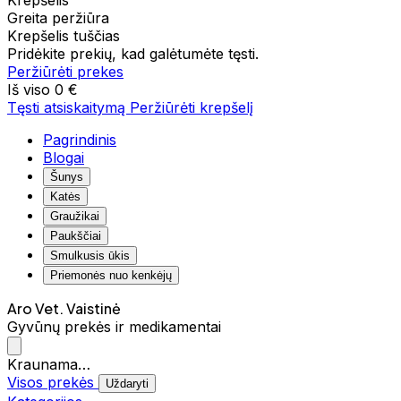
Krepšelis
Greita peržiūra
Krepšelis tuščias
Pridėkite prekių, kad galėtumėte tęsti.
Peržiūrėti prekes
Iš viso
0 €
Tęsti atsiskaitymą
Peržiūrėti krepšelį
Pagrindinis
Blogai
Šunys
Katės
Graužikai
Paukščiai
Smulkusis ūkis
Priemonės nuo kenkėjų
Aro Vet. Vaistinė
Gyvūnų prekės ir medikamentai
Kraunama…
Visos prekės
Uždaryti