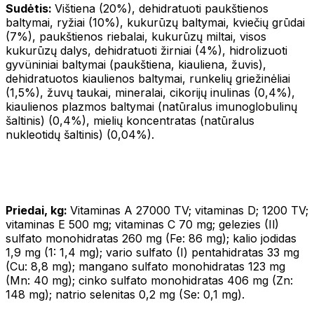
Sudėtis:
Vištiena (20%), dehidratuoti paukštienos
baltymai, ryžiai (10%), kukurūzų baltymai, kviečių grūdai
(7%), paukštienos riebalai, kukurūzų miltai, visos
kukurūzų dalys, dehidratuoti žirniai (4%), hidrolizuoti
gyvüniniai baltymai (paukštiena, kiauliena, žuvis),
dehidratuotos kiaulienos baltymai, runkelių griežinėliai
(1,5%), žuvų taukai, mineralai, cikorijų inulinas (0,4%),
kiaulienos plazmos baltymai (natūralus imunoglobulinų
šaltinis) (0,4%), mielių koncentratas (natūralus
nukleotidų šaltinis) (0,04%).
Priedai, kg:
Vitaminas A 27000 TV; vitaminas D; 1200 TV;
vitaminas E 500 mg; vitaminas C 70 mg; gelezies (Il)
sulfato monohidratas 260 mg (Fe: 86 mg); kalio jodidas
1,9 mg (1: 1,4 mg); vario sulfato (I) pentahidratas 33 mg
(Cu: 8,8 mg); mangano sulfato monohidratas 123 mg
(Mn: 40 mg); cinko sulfato monohidratas 406 mg (Zn:
148 mg); natrio selenitas 0,2 mg (Se: 0,1 mg).