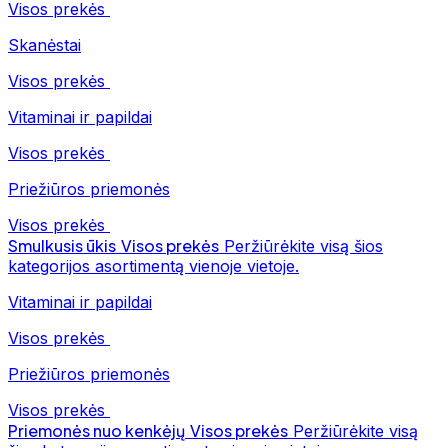
Visos prekės
Skanėstai
Visos prekės
Vitaminai ir papildai
Visos prekės
Priežiūros priemonės
Visos prekės
Smulkusis ūkis
Visos prekės
Peržiūrėkite visą šios
kategorijos asortimentą vienoje vietoje.
Vitaminai ir papildai
Visos prekės
Priežiūros priemonės
Visos prekės
Priemonės nuo kenkėjų
Visos prekės
Peržiūrėkite visą