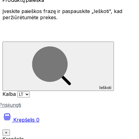
Įveskite paieškos frazę ir paspauskite „Ieškoti“, kad
peržiūrėtumėte prekes.
Ieškoti
Kalba
Prisijungti
Krepšelis
0
×