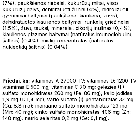
(7%), paukštienos riebalai, kukurūzų miltai, visos
kukurūzų dalys, dehidratuoti žirniai (4%), hidrolizuoti
gyvüniniai baltymai (paukštiena, kiauliena, žuvis),
dehidratuotos kiaulienos baltymai, runkelių griežinėliai
(1,5%), žuvų taukai, mineralai, cikorijų inulinas (0,4%),
kiaulienos plazmos baltymai (natūralus imunoglobulinų
šaltinis) (0,4%), mielių koncentratas (natūralus
nukleotidų šaltinis) (0,04%).
Priedai, kg:
Vitaminas A 27000 TV; vitaminas D; 1200 TV;
vitaminas E 500 mg; vitaminas C 70 mg; gelezies (Il)
sulfato monohidratas 260 mg (Fe: 86 mg); kalio jodidas
1,9 mg (1: 1,4 mg); vario sulfato (I) pentahidratas 33 mg
(Cu: 8,8 mg); mangano sulfato monohidratas 123 mg
(Mn: 40 mg); cinko sulfato monohidratas 406 mg (Zn:
148 mg); natrio selenitas 0,2 mg (Se: 0,1 mg).