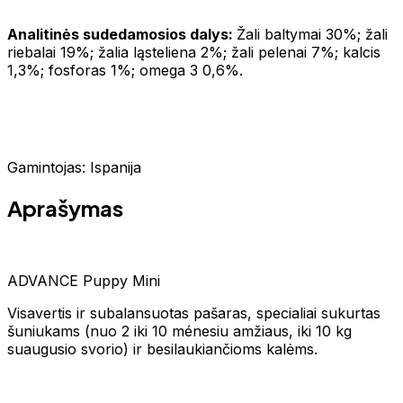
Analitinės sudedamosios dalys:
Žali baltymai 30%; žali
riebalai 19%; žalia ląsteliena 2%; žali pelenai 7%; kalcis
1,3%; fosforas 1%; omega 3 0,6%.
Gamintojas: Ispanija
Aprašymas
ADVANCE Puppy Mini
Visavertis ir subalansuotas pašaras, specialiai sukurtas
šuniukams (nuo 2 iki 10 ménesiu amžiaus, iki 10 kg
suaugusio svorio) ir besilaukiančioms kalėms.