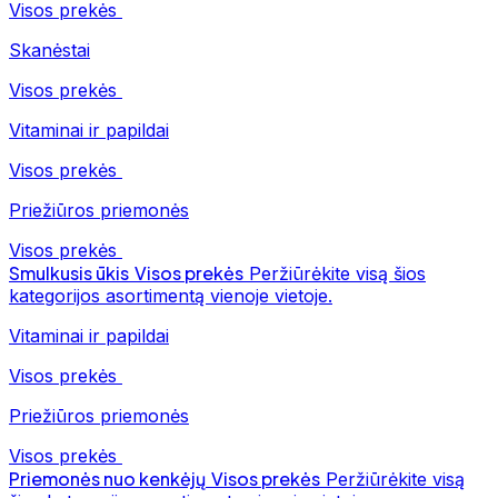
Visos prekės
Skanėstai
Visos prekės
Vitaminai ir papildai
Visos prekės
Priežiūros priemonės
Visos prekės
Smulkusis ūkis
Visos prekės
Peržiūrėkite visą šios
kategorijos asortimentą vienoje vietoje.
Vitaminai ir papildai
Visos prekės
Priežiūros priemonės
Visos prekės
Priemonės nuo kenkėjų
Visos prekės
Peržiūrėkite visą