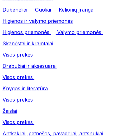
Dubenėliai
Guoliai
Kelionių įranga
Higienos ir valymo priemonės
Higienos priemonės
Valymo priemonės
Skanėstai ir kramtalai
Visos prekės
Drabužiai ir aksesuarai
Visos prekės
Knygos ir literatūra
Visos prekės
Žaislai
Visos prekės
Antkakliai, petnešos, pavadėliai, antsnukiai