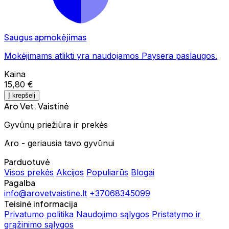
Saugus apmokėjimas
Mokėjimams atlikti yra naudojamos Paysera paslaugos.
Kaina
15,80 €
Į krepšelį
Aro Vet. Vaistinė
Gyvūnų priežiūra ir prekės
Aro - geriausia tavo gyvūnui
Parduotuvė
Visos prekės
Akcijos
Populiarūs
Blogai
Pagalba
info@arovetvaistine.lt
+37068345099
Teisinė informacija
Privatumo politika
Naudojimo sąlygos
Pristatymo ir
grąžinimo sąlygos