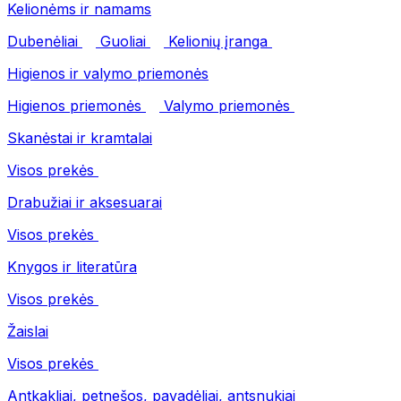
Kelionėms ir namams
Dubenėliai
Guoliai
Kelionių įranga
Higienos ir valymo priemonės
Higienos priemonės
Valymo priemonės
Skanėstai ir kramtalai
Visos prekės
Drabužiai ir aksesuarai
Visos prekės
Knygos ir literatūra
Visos prekės
Žaislai
Visos prekės
Antkakliai, petnešos, pavadėliai, antsnukiai