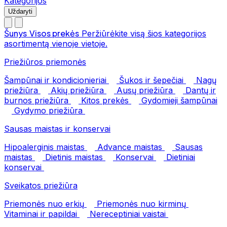
Kategorijos
Uždaryti
Šunys
Visos prekės
Peržiūrėkite visą šios kategorijos
asortimentą vienoje vietoje.
Priežiūros priemonės
Šampūnai ir kondicionieriai
Šukos ir šepečiai
Nagų
priežiūra
Akių priežiūra
Ausų priežiūra
Dantų ir
burnos priežiūra
Kitos prekės
Gydomieji šampūnai
Gydymo priežiūra
Sausas maistas ir konservai
Hipoalerginis maistas
Advance maistas
Sausas
maistas
Dietinis maistas
Konservai
Dietiniai
konservai
Sveikatos priežiūra
Priemonės nuo erkių
Priemonės nuo kirminų
Vitaminai ir papildai
Nereceptiniai vaistai