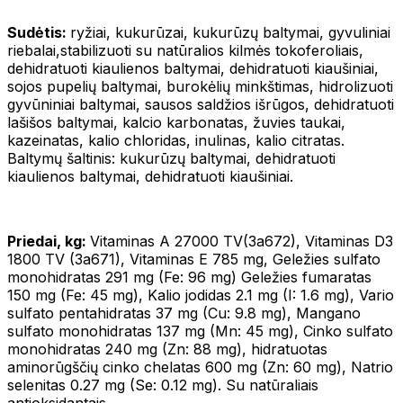
Sudėtis:
ryžiai, kukurūzai, kukurūzų baltymai, gyvuliniai
riebalai,stabilizuoti su natūralios kilmės tokoferoliais,
dehidratuoti kiaulienos baltymai, dehidratuoti kiaušiniai,
sojos pupelių baltymai, burokėlių minkštimas, hidrolizuoti
gyvūniniai baltymai, sausos saldžios išrūgos, dehidratuoti
lašišos baltymai, kalcio karbonatas, žuvies taukai,
kazeinatas, kalio chloridas, inulinas, kalio citratas.
Baltymų šaltinis: kukurūzų baltymai, dehidratuoti
kiaulienos baltymai, dehidratuoti kiaušiniai.
Priedai, kg:
Vitaminas A 27000 TV(3a672), Vitaminas D3
1800 TV (3a671), Vitaminas E 785 mg, Geležies sulfato
monohidratas 291 mg (Fe: 96 mg) Geležies fumaratas
150 mg (Fe: 45 mg), Kalio jodidas 2.1 mg (I: 1.6 mg), Vario
sulfato pentahidratas 37 mg (Cu: 9.8 mg), Mangano
sulfato monohidratas 137 mg (Mn: 45 mg), Cinko sulfato
monohidratas 240 mg (Zn: 88 mg), hidratuotas
aminorūgščių cinko chelatas 600 mg (Zn: 60 mg), Natrio
selenitas 0.27 mg (Se: 0.12 mg). Su natūraliais
antioksidantais.