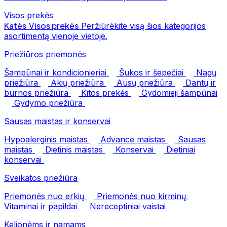
Visos prekės
Katės
Visos prekės
Peržiūrėkite visą šios kategorijos
asortimentą vienoje vietoje.
Priežiūros priemonės
Šampūnai ir kondicionieriai
Šukos ir šepečiai
Nagų
priežiūra
Akių priežiūra
Ausų priežiūra
Dantų ir
burnos priežiūra
Kitos prekės
Gydomieji šampūnai
Gydymo priežiūra
Sausas maistas ir konservai
Hypoalerginis maistas
Advance maistas
Sausas
maistas
Dietinis maistas
Konservai
Dietiniai
konservai
Sveikatos priežiūra
Priemonės nuo erkių
Priemonės nuo kirminų
Vitaminai ir papildai
Nereceptiniai vaistai
Kelionėms ir namams