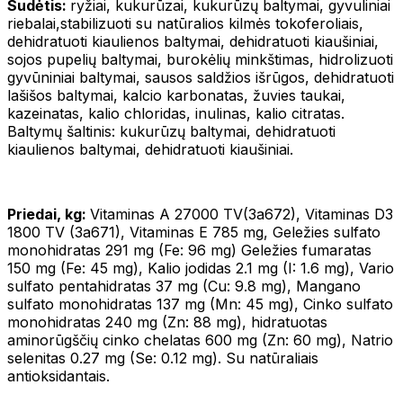
Sudėtis:
ryžiai, kukurūzai, kukurūzų baltymai, gyvuliniai
riebalai,stabilizuoti su natūralios kilmės tokoferoliais,
dehidratuoti kiaulienos baltymai, dehidratuoti kiaušiniai,
sojos pupelių baltymai, burokėlių minkštimas, hidrolizuoti
gyvūniniai baltymai, sausos saldžios išrūgos, dehidratuoti
lašišos baltymai, kalcio karbonatas, žuvies taukai,
kazeinatas, kalio chloridas, inulinas, kalio citratas.
Baltymų šaltinis: kukurūzų baltymai, dehidratuoti
kiaulienos baltymai, dehidratuoti kiaušiniai.
Priedai, kg:
Vitaminas A 27000 TV(3a672), Vitaminas D3
1800 TV (3a671), Vitaminas E 785 mg, Geležies sulfato
monohidratas 291 mg (Fe: 96 mg) Geležies fumaratas
150 mg (Fe: 45 mg), Kalio jodidas 2.1 mg (I: 1.6 mg), Vario
sulfato pentahidratas 37 mg (Cu: 9.8 mg), Mangano
sulfato monohidratas 137 mg (Mn: 45 mg), Cinko sulfato
monohidratas 240 mg (Zn: 88 mg), hidratuotas
aminorūgščių cinko chelatas 600 mg (Zn: 60 mg), Natrio
selenitas 0.27 mg (Se: 0.12 mg). Su natūraliais
antioksidantais.