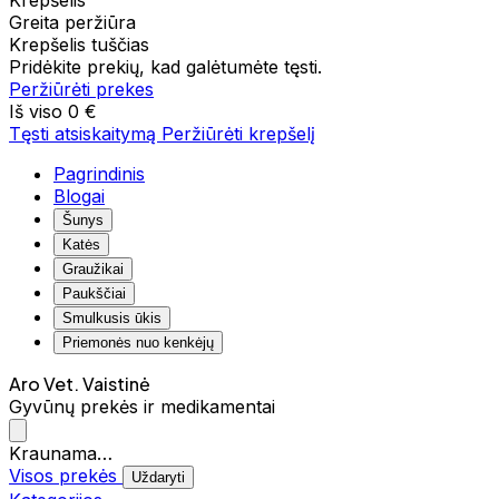
Krepšelis
Greita peržiūra
Krepšelis tuščias
Pridėkite prekių, kad galėtumėte tęsti.
Peržiūrėti prekes
Iš viso
0 €
Tęsti atsiskaitymą
Peržiūrėti krepšelį
Pagrindinis
Blogai
Šunys
Katės
Graužikai
Paukščiai
Smulkusis ūkis
Priemonės nuo kenkėjų
Aro Vet. Vaistinė
Gyvūnų prekės ir medikamentai
Kraunama…
Visos prekės
Uždaryti