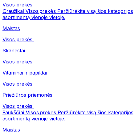
Visos prekės
Graužikai
Visos prekės
Peržiūrėkite visą šios kategorijos
asortimentą vienoje vietoje.
Maistas
Visos prekės
Skanėstai
Visos prekės
Vitaminai ir papildai
Visos prekės
Priežiūros priemonės
Visos prekės
Paukščiai
Visos prekės
Peržiūrėkite visą šios kategorijos
asortimentą vienoje vietoje.
Maistas