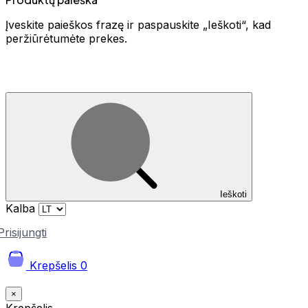
Įveskite paieškos frazę ir paspauskite „Ieškoti“, kad
peržiūrėtumėte prekes.
Ieškoti
Kalba
Prisijungti
Krepšelis
0
×