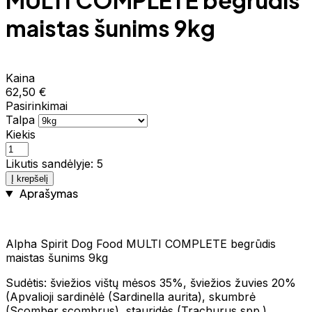
MULTI COMPLETE begrūdis
maistas šunims 9kg
Kaina
62,50 €
Pasirinkimai
Talpa
Kiekis
Likutis sandėlyje: 5
Į krepšelį
Aprašymas
Alpha Spirit Dog Food MULTI COMPLETE begrūdis
maistas šunims 9kg
Sudėtis: šviežios vištų mėsos 35%, šviežios žuvies 20%
(Apvalioji sardinėlė (Sardinella aurita), skumbrė
(Scomber scombrus), stauridės (Trachurus spp.),