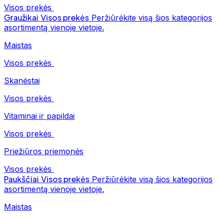
Visos prekės
Graužikai
Visos prekės
Peržiūrėkite visą šios kategorijos
asortimentą vienoje vietoje.
Maistas
Visos prekės
Skanėstai
Visos prekės
Vitaminai ir papildai
Visos prekės
Priežiūros priemonės
Visos prekės
Paukščiai
Visos prekės
Peržiūrėkite visą šios kategorijos
asortimentą vienoje vietoje.
Maistas