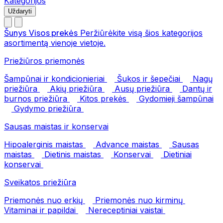
Kategorijos
Uždaryti
Šunys
Visos prekės
Peržiūrėkite visą šios kategorijos
asortimentą vienoje vietoje.
Priežiūros priemonės
Šampūnai ir kondicionieriai
Šukos ir šepečiai
Nagų
priežiūra
Akių priežiūra
Ausų priežiūra
Dantų ir
burnos priežiūra
Kitos prekės
Gydomieji šampūnai
Gydymo priežiūra
Sausas maistas ir konservai
Hipoalerginis maistas
Advance maistas
Sausas
maistas
Dietinis maistas
Konservai
Dietiniai
konservai
Sveikatos priežiūra
Priemonės nuo erkių
Priemonės nuo kirminų
Vitaminai ir papildai
Nereceptiniai vaistai