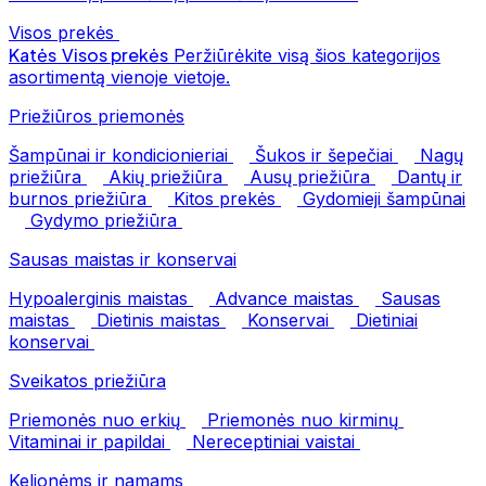
Visos prekės
Katės
Visos prekės
Peržiūrėkite visą šios kategorijos
asortimentą vienoje vietoje.
Priežiūros priemonės
Šampūnai ir kondicionieriai
Šukos ir šepečiai
Nagų
priežiūra
Akių priežiūra
Ausų priežiūra
Dantų ir
burnos priežiūra
Kitos prekės
Gydomieji šampūnai
Gydymo priežiūra
Sausas maistas ir konservai
Hypoalerginis maistas
Advance maistas
Sausas
maistas
Dietinis maistas
Konservai
Dietiniai
konservai
Sveikatos priežiūra
Priemonės nuo erkių
Priemonės nuo kirminų
Vitaminai ir papildai
Nereceptiniai vaistai
Kelionėms ir namams