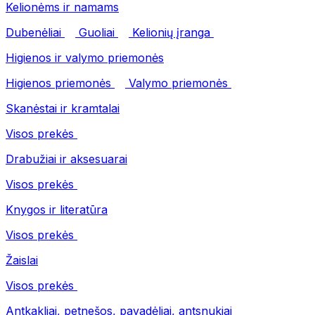
Kelionėms ir namams
Dubenėliai
Guoliai
Kelionių įranga
Higienos ir valymo priemonės
Higienos priemonės
Valymo priemonės
Skanėstai ir kramtalai
Visos prekės
Drabužiai ir aksesuarai
Visos prekės
Knygos ir literatūra
Visos prekės
Žaislai
Visos prekės
Antkakliai, petnešos, pavadėliai, antsnukiai