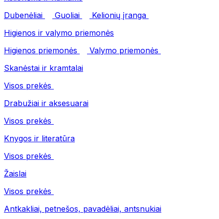
Dubenėliai
Guoliai
Kelionių įranga
Higienos ir valymo priemonės
Higienos priemonės
Valymo priemonės
Skanėstai ir kramtalai
Visos prekės
Drabužiai ir aksesuarai
Visos prekės
Knygos ir literatūra
Visos prekės
Žaislai
Visos prekės
Antkakliai, petnešos, pavadėliai, antsnukiai