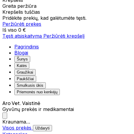
Krepšelis
Greita peržiūra
Krepšelis tuščias
Pridėkite prekių, kad galėtumėte tęsti.
Peržiūrėti prekes
Iš viso
0 €
Tęsti atsiskaitymą
Peržiūrėti krepšelį
Pagrindinis
Blogai
Šunys
Katės
Graužikai
Paukščiai
Smulkusis ūkis
Priemonės nuo kenkėjų
Aro Vet. Vaistinė
Gyvūnų prekės ir medikamentai
Kraunama…
Visos prekės
Uždaryti