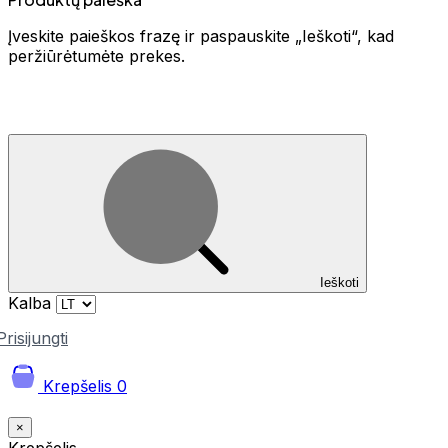
Įveskite paieškos frazę ir paspauskite „Ieškoti“, kad
peržiūrėtumėte prekes.
Ieškoti
Kalba
Prisijungti
Krepšelis
0
×