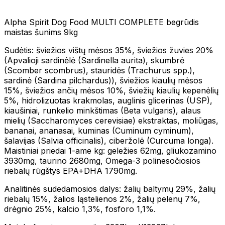
Alpha Spirit Dog Food MULTI COMPLETE begrūdis
maistas šunims 9kg
Sudėtis: šviežios vištų mėsos 35%, šviežios žuvies 20%
(Apvalioji sardinėlė (Sardinella aurita), skumbrė
(Scomber scombrus), stauridės (Trachurus spp.),
sardinė (Sardina pilchardus)), šviežios kiaulių mėsos
15%, šviežios ančių mėsos 10%, šviežių kiaulių kepenėlių
5%, hidrolizuotas krakmolas, auglinis glicerinas (USP),
kiaušiniai, runkelio minkštimas (Beta vulgaris), alaus
mielių (Saccharomyces cerevisiae) ekstraktas, moliūgas,
bananai, ananasai, kuminas (Cuminum cyminum),
šalavijas (Salvia officinalis), ciberžolė (Curcuma longa).
Maistiniai priedai 1-ame kg: geležies 62mg, gliukozamino
3930mg, taurino 2680mg, Omega-3 polinesočiosios
riebalų rūgštys EPA+DHA 1790mg.
Analitinės sudedamosios dalys: žalių baltymų 29%, žalių
riebalų 15%, žalios ląstelienos 2%, žalių pelenų 7%,
drėgnio 25%, kalcio 1,3%, fosforo 1,1%.