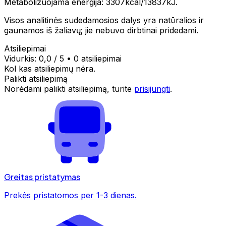
Metabolizuojama energija: 3307kcal/13837kJ.
Visos analitinės sudedamosios dalys yra natūralios ir
gaunamos iš žaliavų; jie nebuvo dirbtinai pridedami.
Atsiliepimai
Vidurkis:
0,0
/ 5
•
0 atsiliepimai
Kol kas atsiliepimų nėra.
Palikti atsiliepimą
Norėdami palikti atsiliepimą, turite
prisijungti
.
Greitas pristatymas
Prekės pristatomos per 1-3 dienas.