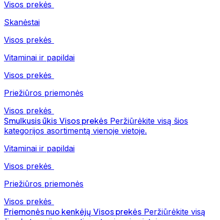
Visos prekės
Skanėstai
Visos prekės
Vitaminai ir papildai
Visos prekės
Priežiūros priemonės
Visos prekės
Smulkusis ūkis
Visos prekės
Peržiūrėkite visą šios
kategorijos asortimentą vienoje vietoje.
Vitaminai ir papildai
Visos prekės
Priežiūros priemonės
Visos prekės
Priemonės nuo kenkėjų
Visos prekės
Peržiūrėkite visą