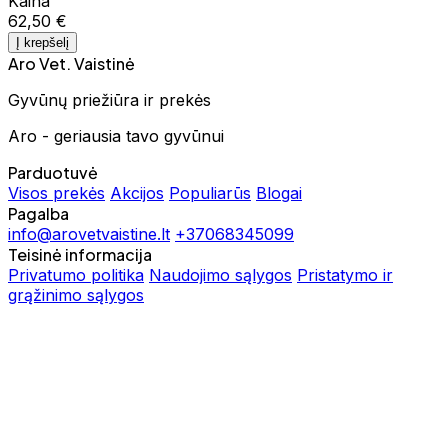
Kaina
62,50 €
Į krepšelį
Aro Vet. Vaistinė
Gyvūnų priežiūra ir prekės
Aro - geriausia tavo gyvūnui
Parduotuvė
Visos prekės
Akcijos
Populiarūs
Blogai
Pagalba
info@arovetvaistine.lt
+37068345099
Teisinė informacija
Privatumo politika
Naudojimo sąlygos
Pristatymo ir
grąžinimo sąlygos