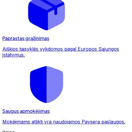
Paprastas grąžinimas
Aiškios taisyklės vykdomos pagal Europos Sąjungos
įstatymus.
Saugus apmokėjimas
Mokėjimams atlikti yra naudojamos Paysera paslaugos.