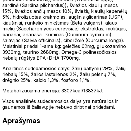
sardinė (Sardina pilchardus)), šviežios kiaulių mėsos
15%, šviežios ančių mėsos 10%, šviežių kiaulių kepenėlių
5%, hidrolizuotas krakmolas, auglinis glicerinas (USP),
kiaušiniai, runkelio minkštimas (Beta vulgaris), alaus
mielių (Saccharomyces cerevisiae) ekstraktas, moliūgas,
bananai, ananasai, kuminas (Cuminum cyminum),
šalavijas (Salvia officinalis), ciberžolė (Curcuma longa).
Maistiniai priedai 1-ame kg: geležies 62mg, gliukozamino
3930mg, taurino 2680mg, Omega-3 polinesočiosios
riebalų rūgštys EPA+DHA 1790mg.
Analitinės sudedamosios dalys: žalių baltymų 29%, žalių
riebalų 15%, žalios ląstelienos 2%, žalių pelenų 7%,
drėgnio 25%, kalcio 1,3%, fosforo 1,1%.
Metabolizuojama energija: 3307kcal/13837kJ.
Visos analitinės sudedamosios dalys yra natūralios ir
gaunamos iš žaliavų; jie nebuvo dirbtinai pridedami.
Aprašymas