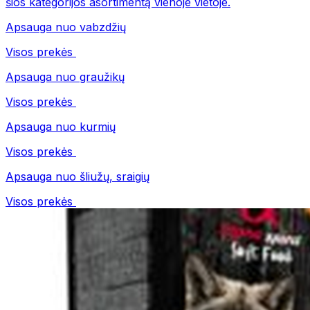
šios kategorijos asortimentą vienoje vietoje.
Apsauga nuo vabzdžių
Visos prekės
Apsauga nuo graužikų
Visos prekės
Apsauga nuo kurmių
Visos prekės
Apsauga nuo šliužų, sraigių
Visos prekės