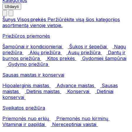
Kategorijos
Uždaryti
Šunys
Visos prekės
Peržiūrėkite visą šios kategorijos
asortimentą vienoje vietoje.
Priežiūros priemonės
Šampūnai ir kondicionieriai
Šukos ir šepečiai
Nagų
priežiūra
Akių priežiūra
Ausų priežiūra
Dantų ir
burnos priežiūra
Kitos prekės
Gydomieji šampūnai
Gydymo priežiūra
Sausas maistas ir konservai
Hipoalerginis maistas
Advance maistas
Sausas
maistas
Dietinis maistas
Konservai
Dietiniai
konservai
Sveikatos priežiūra
Priemonės nuo erkių
Priemonės nuo kirminų
Vitaminai ir papildai
Nereceptiniai vaistai