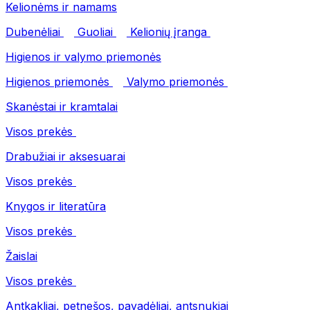
Kelionėms ir namams
Dubenėliai
Guoliai
Kelionių įranga
Higienos ir valymo priemonės
Higienos priemonės
Valymo priemonės
Skanėstai ir kramtalai
Visos prekės
Drabužiai ir aksesuarai
Visos prekės
Knygos ir literatūra
Visos prekės
Žaislai
Visos prekės
Antkakliai, petnešos, pavadėliai, antsnukiai