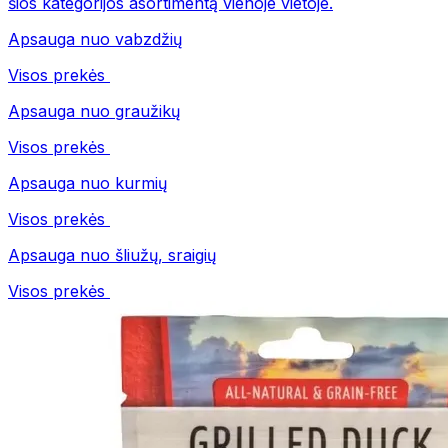
šios kategorijos asortimentą vienoje vietoje.
Apsauga nuo vabzdžių
Visos prekės
Apsauga nuo graužikų
Visos prekės
Apsauga nuo kurmių
Visos prekės
Apsauga nuo šliužų, sraigių
Visos prekės