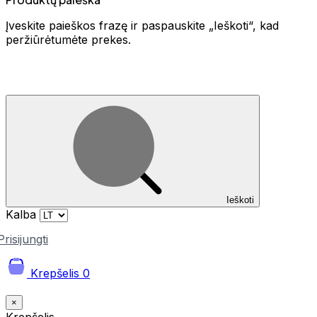
Įveskite paieškos frazę ir paspauskite „Ieškoti“, kad
peržiūrėtumėte prekes.
Ieškoti
Kalba
Prisijungti
Krepšelis
0
×