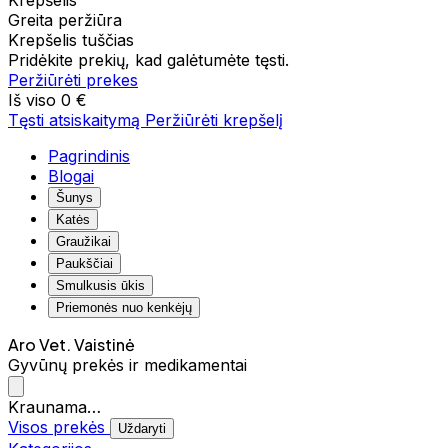
Krepšelis
Greita peržiūra
Krepšelis tuščias
Pridėkite prekių, kad galėtumėte tęsti.
Peržiūrėti prekes
Iš viso
0 €
Tęsti atsiskaitymą
Peržiūrėti krepšelį
Pagrindinis
Blogai
Šunys
Katės
Graužikai
Paukščiai
Smulkusis ūkis
Priemonės nuo kenkėjų
Aro Vet. Vaistinė
Gyvūnų prekės ir medikamentai
Kraunama…
Visos prekės
Uždaryti