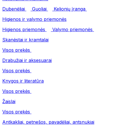
Dubenėliai
Guoliai
Kelionių įranga
Higienos ir valymo priemonės
Higienos priemonės
Valymo priemonės
Skanėstai ir kramtalai
Visos prekės
Drabužiai ir aksesuarai
Visos prekės
Knygos ir literatūra
Visos prekės
Žaislai
Visos prekės
Antkakliai, petnešos, pavadėliai, antsnukiai