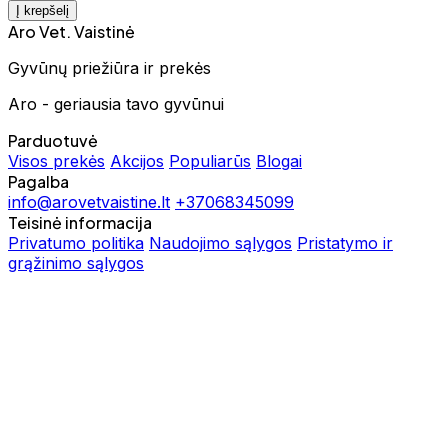
Į krepšelį
Aro Vet. Vaistinė
Gyvūnų priežiūra ir prekės
Aro - geriausia tavo gyvūnui
Parduotuvė
Visos prekės
Akcijos
Populiarūs
Blogai
Pagalba
info@arovetvaistine.lt
+37068345099
Teisinė informacija
Privatumo politika
Naudojimo sąlygos
Pristatymo ir
grąžinimo sąlygos