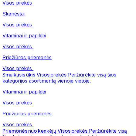
Visos prekės
Skanėstai
Visos prekės
Vitaminai ir papildai
Visos prekės
Priežiūros priemonės
Visos prekės
Smulkusis ūkis
Visos prekės
Peržiūrėkite visą šios
kategorijos asortimentą vienoje vietoje.
Vitaminai ir papildai
Visos prekės
Priežiūros priemonės
Visos prekės
Priemonės nuo kenkėjų
Visos prekės
Peržiūrėkite visą