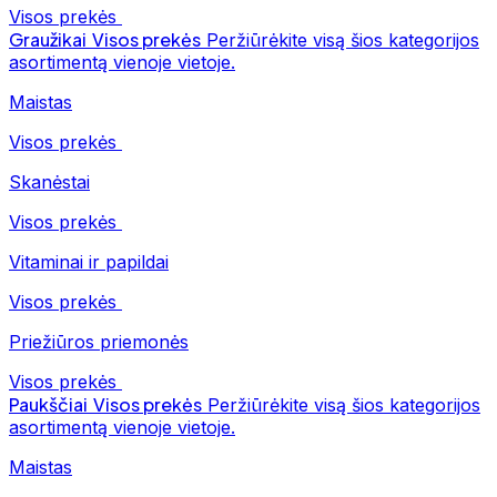
Visos prekės
Graužikai
Visos prekės
Peržiūrėkite visą šios kategorijos
asortimentą vienoje vietoje.
Maistas
Visos prekės
Skanėstai
Visos prekės
Vitaminai ir papildai
Visos prekės
Priežiūros priemonės
Visos prekės
Paukščiai
Visos prekės
Peržiūrėkite visą šios kategorijos
asortimentą vienoje vietoje.
Maistas