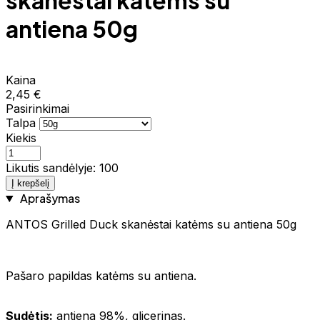
skanėstai katėms su
antiena 50g
Kaina
2,45 €
Pasirinkimai
Talpa
Kiekis
Likutis sandėlyje: 100
Į krepšelį
Aprašymas
ANTOS Grilled Duck skanėstai katėms su antiena 50g
Pašaro papildas katėms su antiena.
Sudėtis:
antiena 98%, glicerinas.