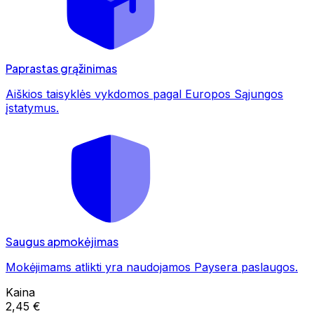
Paprastas grąžinimas
Aiškios taisyklės vykdomos pagal Europos Sąjungos
įstatymus.
Saugus apmokėjimas
Mokėjimams atlikti yra naudojamos Paysera paslaugos.
Kaina
2,45 €