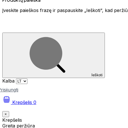
Įveskite paieškos frazę ir paspauskite „Ieškoti“, kad perž
Ieškoti
Kalba
risijungti
Krepšelis
0
×
Krepšelis
Greita peržiūra