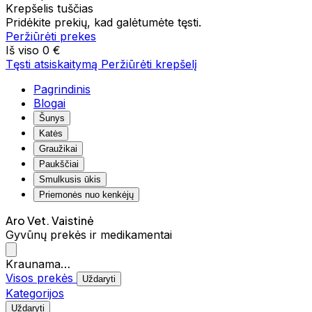
Krepšelis tuščias
Pridėkite prekių, kad galėtumėte tęsti.
Peržiūrėti prekes
Iš viso
0 €
Tęsti atsiskaitymą
Peržiūrėti krepšelį
Pagrindinis
Blogai
Šunys
Katės
Graužikai
Paukščiai
Smulkusis ūkis
Priemonės nuo kenkėjų
Aro Vet. Vaistinė
Gyvūnų prekės ir medikamentai
Kraunama…
Visos prekės
Uždaryti
Kategorijos
Uždaryti