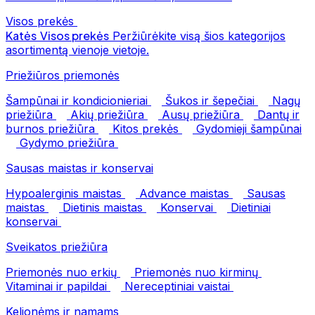
Visos prekės
Katės
Visos prekės
Peržiūrėkite visą šios kategorijos
asortimentą vienoje vietoje.
Priežiūros priemonės
Šampūnai ir kondicionieriai
Šukos ir šepečiai
Nagų
priežiūra
Akių priežiūra
Ausų priežiūra
Dantų ir
burnos priežiūra
Kitos prekės
Gydomieji šampūnai
Gydymo priežiūra
Sausas maistas ir konservai
Hypoalerginis maistas
Advance maistas
Sausas
maistas
Dietinis maistas
Konservai
Dietiniai
konservai
Sveikatos priežiūra
Priemonės nuo erkių
Priemonės nuo kirminų
Vitaminai ir papildai
Nereceptiniai vaistai
Kelionėms ir namams