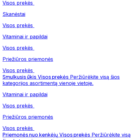
Visos prekės
Skanėstai
Visos prekės
Vitaminai ir papildai
Visos prekės
Priežiūros priemonės
Visos prekės
Smulkusis ūkis
Visos prekės
Peržiūrėkite visą šios
kategorijos asortimentą vienoje vietoje.
Vitaminai ir papildai
Visos prekės
Priežiūros priemonės
Visos prekės
Priemonės nuo kenkėjų
Visos prekės
Peržiūrėkite visą