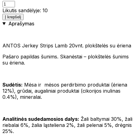
Likutis sandėlyje: 10
Į krepšelį
Aprašymas
ANTOS Jerkey Strips Lamb 20vnt. plokštelės su ėriena
Pašaro papildas šunims. Skanėstai – plokštelės šunims
su ėriena.
Sudėtis:
Mėsa ir mėsos perdirbimo produktai (ėriena
12%), grūdai, augaliniai produktai (cikorijos inulinas
0.4%), mineralai.
Analitinės sudedamosios dalys:
Žali baltymai 30%, žali
riebalai 6%, žalia ląsteliena 2%, žali pelenai 5%, drėgnis
25%.