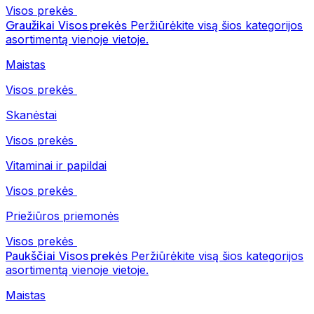
Visos prekės
Graužikai
Visos prekės
Peržiūrėkite visą šios kategorijos
asortimentą vienoje vietoje.
Maistas
Visos prekės
Skanėstai
Visos prekės
Vitaminai ir papildai
Visos prekės
Priežiūros priemonės
Visos prekės
Paukščiai
Visos prekės
Peržiūrėkite visą šios kategorijos
asortimentą vienoje vietoje.
Maistas