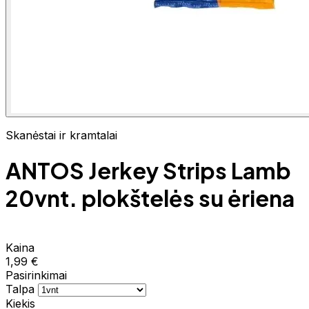
Skanėstai ir kramtalai
ANTOS Jerkey Strips Lamb
20vnt. plokštelės su ėriena
Kaina
1,99 €
Pasirinkimai
Talpa
Kiekis