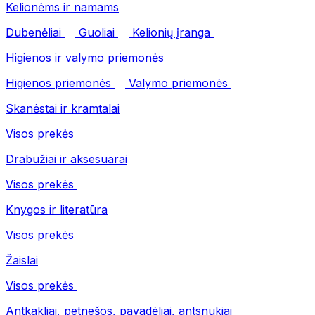
Kelionėms ir namams
Dubenėliai
Guoliai
Kelionių įranga
Higienos ir valymo priemonės
Higienos priemonės
Valymo priemonės
Skanėstai ir kramtalai
Visos prekės
Drabužiai ir aksesuarai
Visos prekės
Knygos ir literatūra
Visos prekės
Žaislai
Visos prekės
Antkakliai, petnešos, pavadėliai, antsnukiai