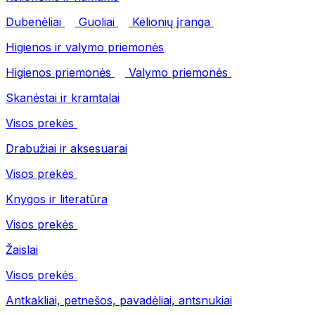
Dubenėliai
Guoliai
Kelionių įranga
Higienos ir valymo priemonės
Higienos priemonės
Valymo priemonės
Skanėstai ir kramtalai
Visos prekės
Drabužiai ir aksesuarai
Visos prekės
Knygos ir literatūra
Visos prekės
Žaislai
Visos prekės
Antkakliai, petnešos, pavadėliai, antsnukiai