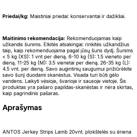
Priedai/kg:
Maistiniai priedai: konservantai ir dažikliai.
Maitinimo rekomendacija:
Rekomenduojamas kaip
užkandis šunims. Elkitės atsakingai: rinkitės užkandžius
taip, kaip rekomenduojama pagal jūsų šuns dydį. Šunims
< 5 kg (XS): 1 vnt per dieną. 6-10 kg (S): 1.5 vieneto per
dieną. 11-25 kg (M): 3.5 vienetai per dieną. 26-35 kg (L):
4.5 vnt. per dieną. Savo augintinių saugumui prižiūrėkite
savo šunį duodami skanėstus. Visada turi būti gėlo
vandens. Laikyti vėsioje, švarioje ir sausoje vietoje. Šis
produktas yra pašaro papildas-skanėstas ir nėra skirtas,
kaip pagrindinis pašaras.
Aprašymas
ANTOS Jerkey Strips Lamb 20vnt. plokštelės su ėriena