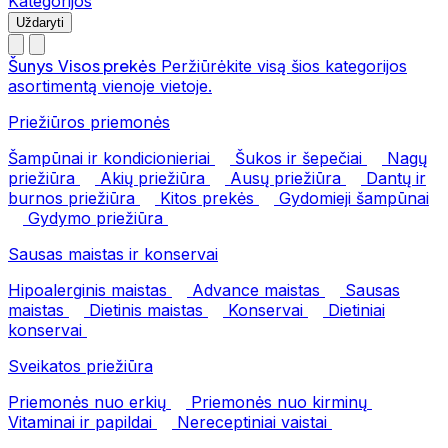
Kategorijos
Uždaryti
Šunys
Visos prekės
Peržiūrėkite visą šios kategorijos
asortimentą vienoje vietoje.
Priežiūros priemonės
Šampūnai ir kondicionieriai
Šukos ir šepečiai
Nagų
priežiūra
Akių priežiūra
Ausų priežiūra
Dantų ir
burnos priežiūra
Kitos prekės
Gydomieji šampūnai
Gydymo priežiūra
Sausas maistas ir konservai
Hipoalerginis maistas
Advance maistas
Sausas
maistas
Dietinis maistas
Konservai
Dietiniai
konservai
Sveikatos priežiūra
Priemonės nuo erkių
Priemonės nuo kirminų
Vitaminai ir papildai
Nereceptiniai vaistai