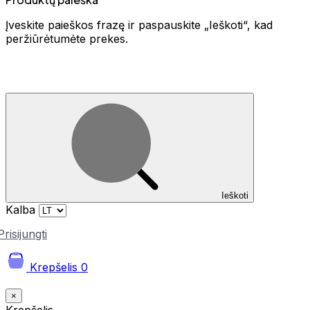
Įveskite paieškos frazę ir paspauskite „Ieškoti“, kad
peržiūrėtumėte prekes.
Ieškoti
Kalba
Prisijungti
Krepšelis
0
×