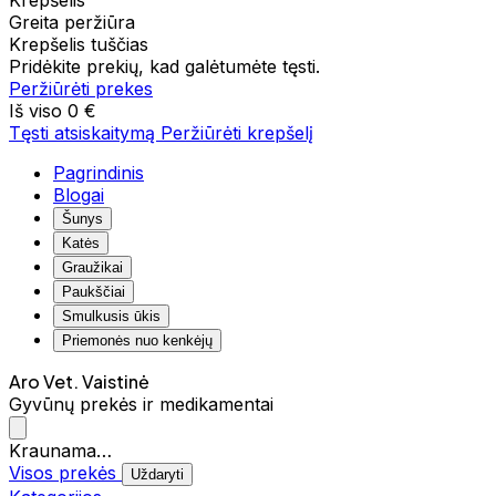
Krepšelis
Greita peržiūra
Krepšelis tuščias
Pridėkite prekių, kad galėtumėte tęsti.
Peržiūrėti prekes
Iš viso
0 €
Tęsti atsiskaitymą
Peržiūrėti krepšelį
Pagrindinis
Blogai
Šunys
Katės
Graužikai
Paukščiai
Smulkusis ūkis
Priemonės nuo kenkėjų
Aro Vet. Vaistinė
Gyvūnų prekės ir medikamentai
Kraunama…
Visos prekės
Uždaryti