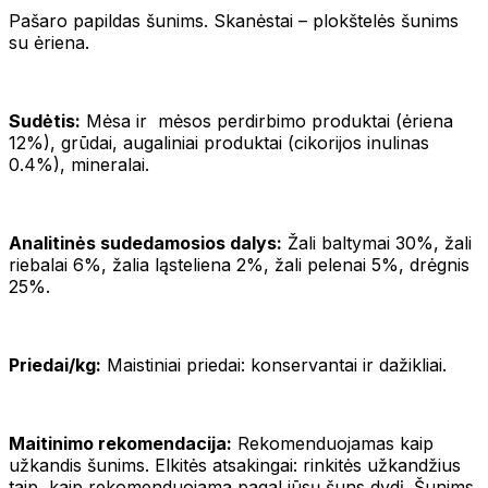
Pašaro papildas šunims. Skanėstai – plokštelės šunims
su ėriena.
Sudėtis:
Mėsa ir mėsos perdirbimo produktai (ėriena
12%), grūdai, augaliniai produktai (cikorijos inulinas
0.4%), mineralai.
Analitinės sudedamosios dalys:
Žali baltymai 30%, žali
riebalai 6%, žalia ląsteliena 2%, žali pelenai 5%, drėgnis
25%.
Priedai/kg:
Maistiniai priedai: konservantai ir dažikliai.
Maitinimo rekomendacija:
Rekomenduojamas kaip
užkandis šunims. Elkitės atsakingai: rinkitės užkandžius
taip, kaip rekomenduojama pagal jūsų šuns dydį. Šunims