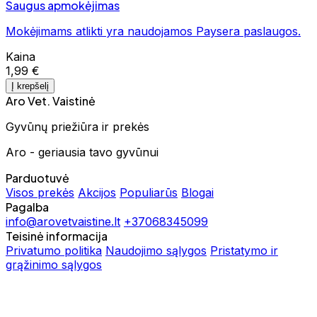
Saugus apmokėjimas
Mokėjimams atlikti yra naudojamos Paysera paslaugos.
Kaina
1,99 €
Į krepšelį
Aro Vet. Vaistinė
Gyvūnų priežiūra ir prekės
Aro - geriausia tavo gyvūnui
Parduotuvė
Visos prekės
Akcijos
Populiarūs
Blogai
Pagalba
info@arovetvaistine.lt
+37068345099
Teisinė informacija
Privatumo politika
Naudojimo sąlygos
Pristatymo ir
grąžinimo sąlygos