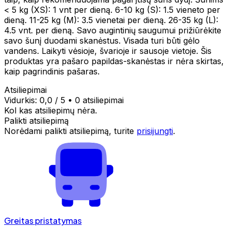
< 5 kg (XS): 1 vnt per dieną. 6-10 kg (S): 1.5 vieneto per
dieną. 11-25 kg (M): 3.5 vienetai per dieną. 26-35 kg (L):
4.5 vnt. per dieną. Savo augintinių saugumui prižiūrėkite
savo šunį duodami skanėstus. Visada turi būti gėlo
vandens. Laikyti vėsioje, švarioje ir sausoje vietoje. Šis
produktas yra pašaro papildas-skanėstas ir nėra skirtas,
kaip pagrindinis pašaras.
Atsiliepimai
Vidurkis:
0,0
/ 5
•
0 atsiliepimai
Kol kas atsiliepimų nėra.
Palikti atsiliepimą
Norėdami palikti atsiliepimą, turite
prisijungti
.
Greitas pristatymas