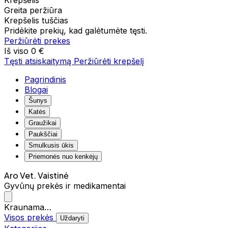
Krepšelis
Greita peržiūra
Krepšelis tuščias
Pridėkite prekių, kad galėtumėte tęsti.
Peržiūrėti prekes
Iš viso
0 €
Tęsti atsiskaitymą
Peržiūrėti krepšelį
Pagrindinis
Blogai
Šunys
Katės
Graužikai
Paukščiai
Smulkusis ūkis
Priemonės nuo kenkėjų
Aro Vet. Vaistinė
Gyvūnų prekės ir medikamentai
Kraunama…
Visos prekės
Uždaryti