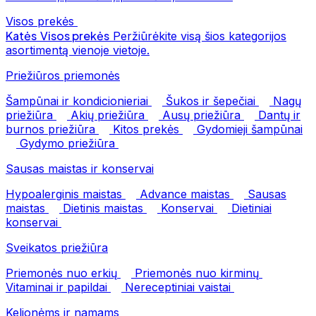
Visos prekės
Katės
Visos prekės
Peržiūrėkite visą šios kategorijos
asortimentą vienoje vietoje.
Priežiūros priemonės
Šampūnai ir kondicionieriai
Šukos ir šepečiai
Nagų
priežiūra
Akių priežiūra
Ausų priežiūra
Dantų ir
burnos priežiūra
Kitos prekės
Gydomieji šampūnai
Gydymo priežiūra
Sausas maistas ir konservai
Hypoalerginis maistas
Advance maistas
Sausas
maistas
Dietinis maistas
Konservai
Dietiniai
konservai
Sveikatos priežiūra
Priemonės nuo erkių
Priemonės nuo kirminų
Vitaminai ir papildai
Nereceptiniai vaistai
Kelionėms ir namams