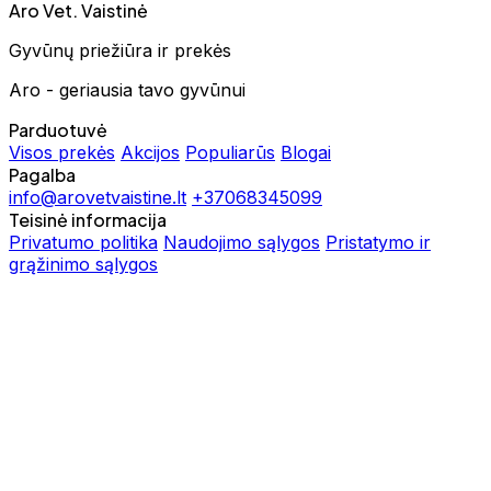
Aro Vet. Vaistinė
Gyvūnų priežiūra ir prekės
Aro - geriausia tavo gyvūnui
Parduotuvė
Visos prekės
Akcijos
Populiarūs
Blogai
Pagalba
info@arovetvaistine.lt
+37068345099
Teisinė informacija
Privatumo politika
Naudojimo sąlygos
Pristatymo ir
grąžinimo sąlygos