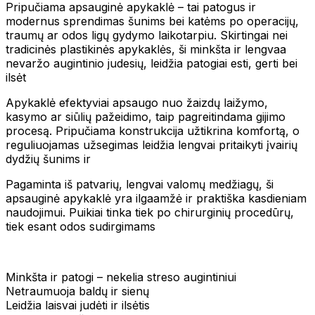
Pripučiama apsauginė apykaklė – tai patogus ir
modernus sprendimas šunims bei katėms po operacijų,
traumų ar odos ligų gydymo laikotarpiu. Skirtingai nei
tradicinės plastikinės apykaklės, ši minkšta ir lengvaa
nevaržo augintinio judesių, leidžia patogiai esti, gerti bei
ilsėt
Apykaklė efektyviai apsaugo nuo žaizdų laižymo,
kasymo ar siūlių pažeidimo, taip pagreitindama gijimo
procesą. Pripučiama konstrukcija užtikrina komfortą, o
reguliuojamas užsegimas leidžia lengvai pritaikyti įvairių
dydžių šunims ir
Pagaminta iš patvarių, lengvai valomų medžiagų, ši
apsauginė apykaklė yra ilgaamžė ir praktiška kasdieniam
naudojimui. Puikiai tinka tiek po chirurginių procedūrų,
tiek esant odos sudirgimams
Minkšta ir patogi – nekelia streso augintiniui
Netraumuoja baldų ir sienų
Leidžia laisvai judėti ir ilsėtis