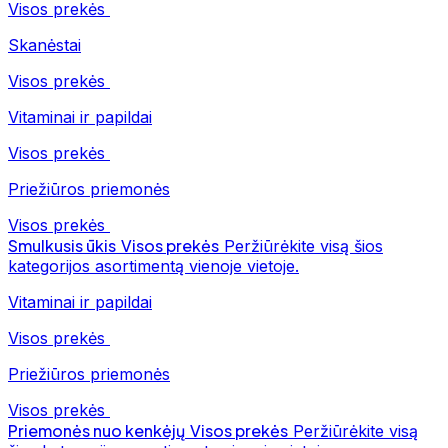
Visos prekės
Skanėstai
Visos prekės
Vitaminai ir papildai
Visos prekės
Priežiūros priemonės
Visos prekės
Smulkusis ūkis
Visos prekės
Peržiūrėkite visą šios
kategorijos asortimentą vienoje vietoje.
Vitaminai ir papildai
Visos prekės
Priežiūros priemonės
Visos prekės
Priemonės nuo kenkėjų
Visos prekės
Peržiūrėkite visą