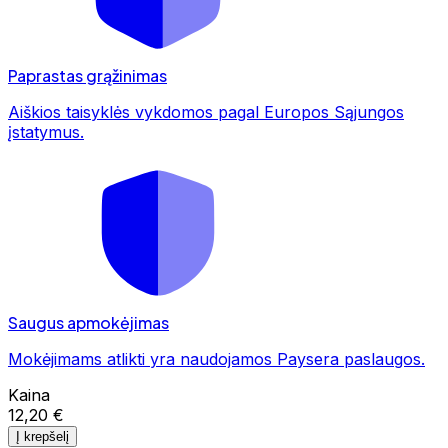
Paprastas grąžinimas
Aiškios taisyklės vykdomos pagal Europos Sąjungos
įstatymus.
Saugus apmokėjimas
Mokėjimams atlikti yra naudojamos Paysera paslaugos.
Kaina
12,20 €
Į krepšelį