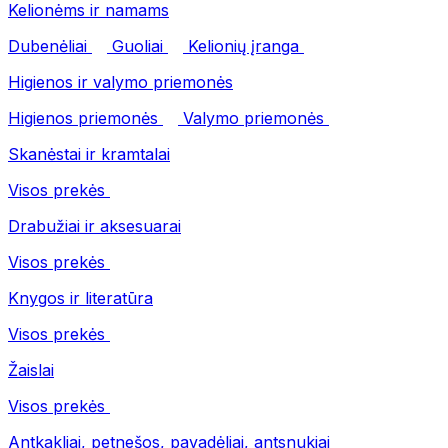
Kelionėms ir namams
Dubenėliai
Guoliai
Kelionių įranga
Higienos ir valymo priemonės
Higienos priemonės
Valymo priemonės
Skanėstai ir kramtalai
Visos prekės
Drabužiai ir aksesuarai
Visos prekės
Knygos ir literatūra
Visos prekės
Žaislai
Visos prekės
Antkakliai, petnešos, pavadėliai, antsnukiai