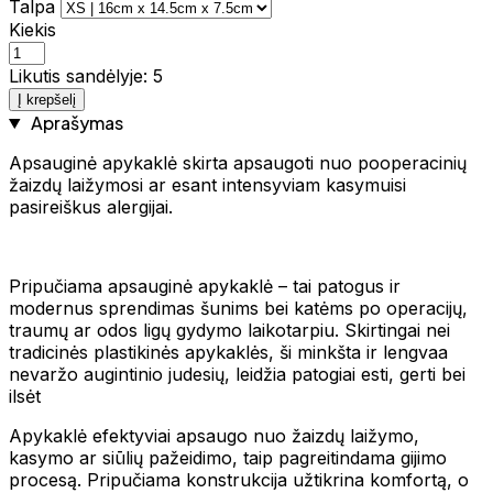
Talpa
Kiekis
Likutis sandėlyje: 5
Į krepšelį
Aprašymas
Apsauginė apykaklė skirta apsaugoti nuo pooperacinių
žaizdų laižymosi ar esant intensyviam kasymuisi
pasireiškus alergijai.
Pripučiama apsauginė apykaklė – tai patogus ir
modernus sprendimas šunims bei katėms po operacijų,
traumų ar odos ligų gydymo laikotarpiu. Skirtingai nei
tradicinės plastikinės apykaklės, ši minkšta ir lengvaa
nevaržo augintinio judesių, leidžia patogiai esti, gerti bei
ilsėt
Apykaklė efektyviai apsaugo nuo žaizdų laižymo,
kasymo ar siūlių pažeidimo, taip pagreitindama gijimo
procesą. Pripučiama konstrukcija užtikrina komfortą, o