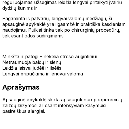
reguliuojamas užsegimas leidžia lengvai pritaikyti įvairių
dydžių šunims ir
Pagaminta iš patvarių, lengvai valomų medžiagų, ši
apsauginė apykaklė yra ilgaamžė ir praktiška kasdieniam
naudojimui. Puikiai tinka tiek po chirurginių procedūrų,
tiek esant odos sudirgimams
Minkšta ir patogi – nekelia streso augintiniui
Netraumuoja baldų ir sienų
Leidžia laisvai judėti ir ilsėtis
Lengvai pripučiama ir lengvai valoma
Aprašymas
Apsauginė apykaklė skirta apsaugoti nuo pooperacinių
žaizdų laižymosi ar esant intensyviam kasymuisi
pasireiškus alergijai.