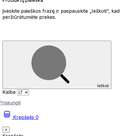
Įveskite paieškos frazę ir paspauskite „Ieškoti“, kad
peržiūrėtumėte prekes.
Ieškoti
Kalba
Prisijungti
Krepšelis
0
×