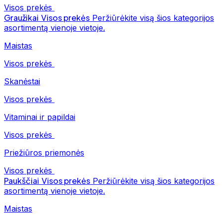
Visos prekės
Graužikai
Visos prekės
Peržiūrėkite visą šios kategorijos
asortimentą vienoje vietoje.
Maistas
Visos prekės
Skanėstai
Visos prekės
Vitaminai ir papildai
Visos prekės
Priežiūros priemonės
Visos prekės
Paukščiai
Visos prekės
Peržiūrėkite visą šios kategorijos
asortimentą vienoje vietoje.
Maistas