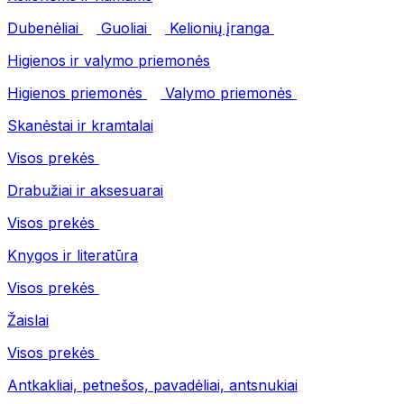
Dubenėliai
Guoliai
Kelionių įranga
Higienos ir valymo priemonės
Higienos priemonės
Valymo priemonės
Skanėstai ir kramtalai
Visos prekės
Drabužiai ir aksesuarai
Visos prekės
Knygos ir literatūra
Visos prekės
Žaislai
Visos prekės
Antkakliai, petnešos, pavadėliai, antsnukiai