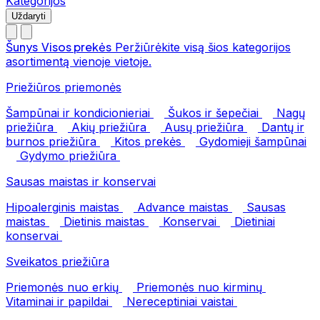
Kategorijos
Uždaryti
Šunys
Visos prekės
Peržiūrėkite visą šios kategorijos
asortimentą vienoje vietoje.
Priežiūros priemonės
Šampūnai ir kondicionieriai
Šukos ir šepečiai
Nagų
priežiūra
Akių priežiūra
Ausų priežiūra
Dantų ir
burnos priežiūra
Kitos prekės
Gydomieji šampūnai
Gydymo priežiūra
Sausas maistas ir konservai
Hipoalerginis maistas
Advance maistas
Sausas
maistas
Dietinis maistas
Konservai
Dietiniai
konservai
Sveikatos priežiūra
Priemonės nuo erkių
Priemonės nuo kirminų
Vitaminai ir papildai
Nereceptiniai vaistai