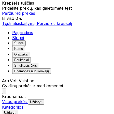
Krepšelis tuščias
Pridėkite prekių, kad galėtumėte tęsti.
Peržiūrėti prekes
Iš viso
0 €
Tęsti atsiskaitymą
Peržiūrėti krepšelį
Pagrindinis
Blogai
Šunys
Katės
Graužikai
Paukščiai
Smulkusis ūkis
Priemonės nuo kenkėjų
Aro Vet. Vaistinė
Gyvūnų prekės ir medikamentai
Kraunama…
Visos prekės
Uždaryti
Kategorijos
Uždaryti