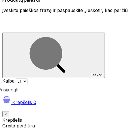
Įveskite paieškos frazę ir paspauskite „Ieškoti“, kad perž
Ieškoti
Kalba
risijungti
Krepšelis
0
×
Krepšelis
Greita peržiūra