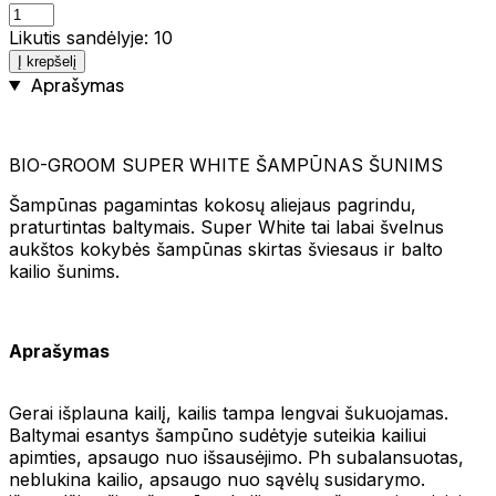
Likutis sandėlyje: 10
Į krepšelį
Aprašymas
BIO-GROOM SUPER WHITE ŠAMPŪNAS ŠUNIMS
Šampūnas pagamintas kokosų aliejaus pagrindu,
praturtintas baltymais. Super White tai labai švelnus
aukštos kokybės šampūnas skirtas šviesaus ir balto
kailio šunims.
Aprašymas
Gerai išplauna kailį, kailis tampa lengvai šukuojamas.
Baltymai esantys šampūno sudėtyje suteikia kailiui
apimties, apsaugo nuo išsausėjimo. Ph subalansuotas,
neblukina kailio, apsaugo nuo sąvėlų susidarymo.