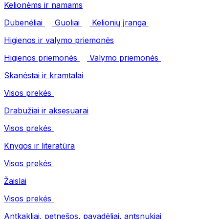
Kelionėms ir namams
Dubenėliai
Guoliai
Kelionių įranga
Higienos ir valymo priemonės
Higienos priemonės
Valymo priemonės
Skanėstai ir kramtalai
Visos prekės
Drabužiai ir aksesuarai
Visos prekės
Knygos ir literatūra
Visos prekės
Žaislai
Visos prekės
Antkakliai, petnešos, pavadėliai, antsnukiai