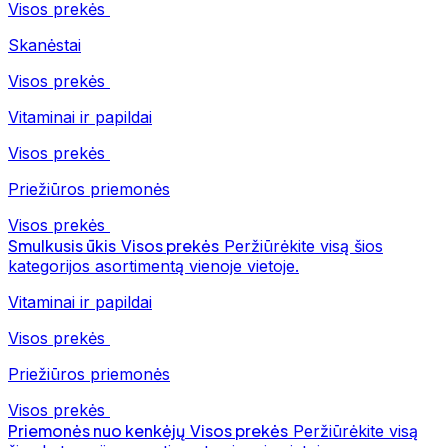
Visos prekės
Skanėstai
Visos prekės
Vitaminai ir papildai
Visos prekės
Priežiūros priemonės
Visos prekės
Smulkusis ūkis
Visos prekės
Peržiūrėkite visą šios
kategorijos asortimentą vienoje vietoje.
Vitaminai ir papildai
Visos prekės
Priežiūros priemonės
Visos prekės
Priemonės nuo kenkėjų
Visos prekės
Peržiūrėkite visą