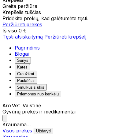
Krepšelis
Greita peržiūra
Krepšelis tuščias
Pridėkite prekių, kad galėtumėte tęsti.
Peržiūrėti prekes
Iš viso
0 €
Tęsti atsiskaitymą
Peržiūrėti krepšelį
Pagrindinis
Blogai
Šunys
Katės
Graužikai
Paukščiai
Smulkusis ūkis
Priemonės nuo kenkėjų
Aro Vet. Vaistinė
Gyvūnų prekės ir medikamentai
Kraunama…
Visos prekės
Uždaryti