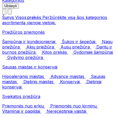
Kategorijos
Uždaryti
Šunys
Visos prekės
Peržiūrėkite visą šios kategorijos
asortimentą vienoje vietoje.
Priežiūros priemonės
Šampūnai ir kondicionieriai
Šukos ir šepečiai
Nagų
priežiūra
Akių priežiūra
Ausų priežiūra
Dantų ir
burnos priežiūra
Kitos prekės
Gydomieji šampūnai
Gydymo priežiūra
Sausas maistas ir konservai
Hipoalerginis maistas
Advance maistas
Sausas
maistas
Dietinis maistas
Konservai
Dietiniai
konservai
Sveikatos priežiūra
Priemonės nuo erkių
Priemonės nuo kirminų
Vitaminai ir papildai
Nereceptiniai vaistai