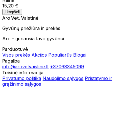
15,20 €
Į krepšelį
Aro Vet. Vaistinė
Gyvūnų priežiūra ir prekės
Aro - geriausia tavo gyvūnui
Parduotuvė
Visos prekės
Akcijos
Populiarūs
Blogai
Pagalba
info@arovetvaistine.lt
+37068345099
Teisinė informacija
Privatumo politika
Naudojimo sąlygos
Pristatymo ir
grąžinimo sąlygos