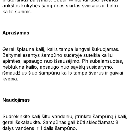
aukštos kokybės šampūnas skirtas šviesaus ir balto
kailio šunims.
Aprašymas
Gerai išplauna kailį, kailis tampa lengvai šukuojamas.
Baltymai esantys šampūno sudėtyje suteikia kailiui
apimties, apsaugo nuo išsausėjimo. Ph subalansuotas,
neblukina kailio, apsaugo nuo sąvėlų susidarymo.
išmaudžius šiuo šampūnu kailis tampa švarus ir gaiviai
kvepia.
Naudojimas
Sudrėkinkite kailį šiltu vandeniu, įtrinkite šampūną į kailį,
gerai išskalaukite. Šampūnas gali būti skiedžiamas: 8
dalys vandens ir 1 dalis šampūno.