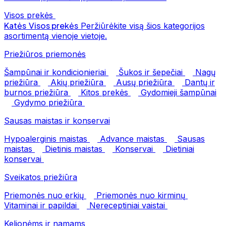
Visos prekės
Katės
Visos prekės
Peržiūrėkite visą šios kategorijos
asortimentą vienoje vietoje.
Priežiūros priemonės
Šampūnai ir kondicionieriai
Šukos ir šepečiai
Nagų
priežiūra
Akių priežiūra
Ausų priežiūra
Dantų ir
burnos priežiūra
Kitos prekės
Gydomieji šampūnai
Gydymo priežiūra
Sausas maistas ir konservai
Hypoalerginis maistas
Advance maistas
Sausas
maistas
Dietinis maistas
Konservai
Dietiniai
konservai
Sveikatos priežiūra
Priemonės nuo erkių
Priemonės nuo kirminų
Vitaminai ir papildai
Nereceptiniai vaistai
Kelionėms ir namams