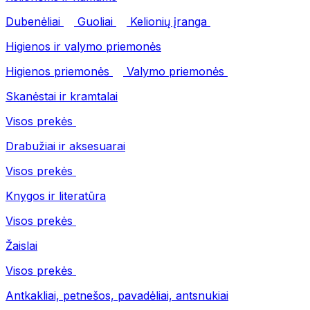
Dubenėliai
Guoliai
Kelionių įranga
Higienos ir valymo priemonės
Higienos priemonės
Valymo priemonės
Skanėstai ir kramtalai
Visos prekės
Drabužiai ir aksesuarai
Visos prekės
Knygos ir literatūra
Visos prekės
Žaislai
Visos prekės
Antkakliai, petnešos, pavadėliai, antsnukiai