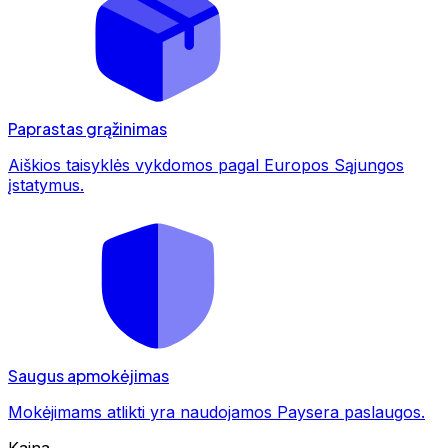
Paprastas grąžinimas
Aiškios taisyklės vykdomos pagal Europos Sąjungos
įstatymus.
Saugus apmokėjimas
Mokėjimams atlikti yra naudojamos Paysera paslaugos.
Kaina