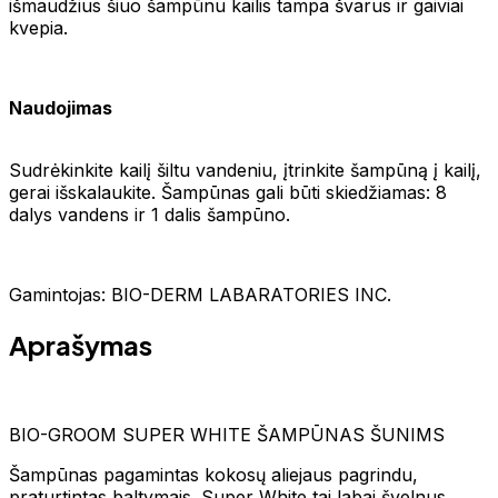
išmaudžius šiuo šampūnu kailis tampa švarus ir gaiviai
kvepia.
Naudojimas
Sudrėkinkite kailį šiltu vandeniu, įtrinkite šampūną į kailį,
gerai išskalaukite. Šampūnas gali būti skiedžiamas: 8
dalys vandens ir 1 dalis šampūno.
Gamintojas: BIO-DERM LABARATORIES INC.
Aprašymas
BIO-GROOM SUPER WHITE ŠAMPŪNAS ŠUNIMS
Šampūnas pagamintas kokosų aliejaus pagrindu,
praturtintas baltymais. Super White tai labai švelnus