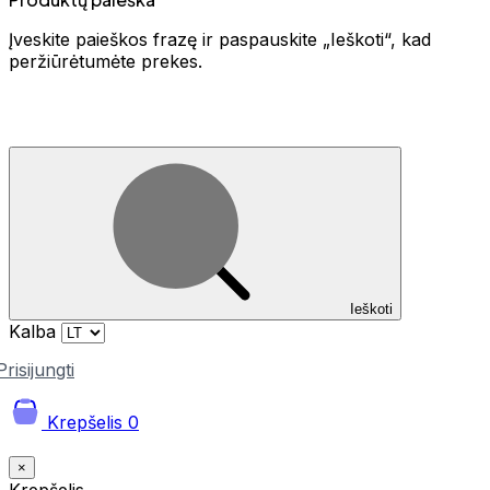
Įveskite paieškos frazę ir paspauskite „Ieškoti“, kad
peržiūrėtumėte prekes.
Ieškoti
Kalba
Prisijungti
Krepšelis
0
×