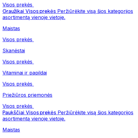
Visos prekės
Graužikai
Visos prekės
Peržiūrėkite visą šios kategorijos
asortimentą vienoje vietoje.
Maistas
Visos prekės
Skanėstai
Visos prekės
Vitaminai ir papildai
Visos prekės
Priežiūros priemonės
Visos prekės
Paukščiai
Visos prekės
Peržiūrėkite visą šios kategorijos
asortimentą vienoje vietoje.
Maistas