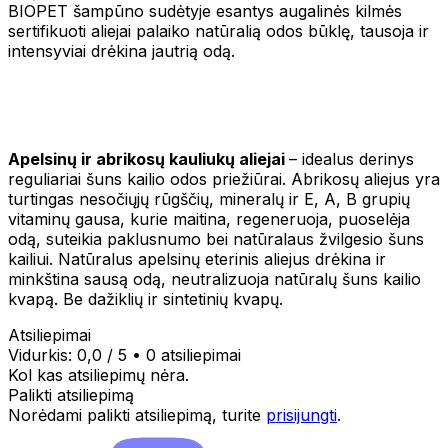
BIOPET šampūno sudėtyje esantys augalinės kilmės
sertifikuoti aliejai palaiko natūralią odos būklę, tausoja ir
intensyviai drėkina jautrią odą.
Apelsinų ir abrikosų kauliukų aliejai
– idealus derinys
reguliariai šuns kailio odos priežiūrai. Abrikosų aliejus yra
turtingas nesočiųjų rūgščių, mineralų ir E, A, B grupių
vitaminų gausa, kurie maitina, regeneruoja, puoselėja
odą, suteikia paklusnumo bei natūralaus žvilgesio šuns
kailiui. Natūralus apelsinų eterinis aliejus drėkina ir
minkština sausą odą, neutralizuoja natūralų šuns kailio
kvapą. Be dažiklių ir sintetinių kvapų.
Atsiliepimai
Vidurkis:
0,0
/ 5
•
0 atsiliepimai
Kol kas atsiliepimų nėra.
Palikti atsiliepimą
Norėdami palikti atsiliepimą, turite
prisijungti
.