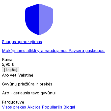
Saugus apmokėjimas
Mokėjimams atlikti yra naudojamos Paysera paslaugos.
Kaina
5,90 €
Į krepšelį
Aro Vet. Vaistinė
Gyvūnų priežiūra ir prekės
Aro - geriausia tavo gyvūnui
Parduotuvė
Visos prekės
Akcijos
Populiarūs
Blogai