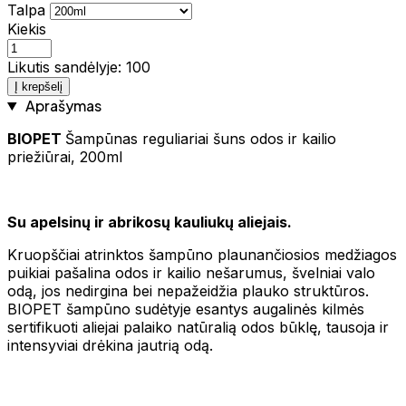
Talpa
Kiekis
Likutis sandėlyje: 100
Į krepšelį
Aprašymas
BIOPET
Šampūnas reguliariai šuns odos ir kailio
priežiūrai, 200ml
Su apelsinų ir abrikosų kauliukų aliejais.
Kruopščiai atrinktos šampūno plaunančiosios medžiagos
puikiai pašalina odos ir kailio nešarumus, švelniai valo
odą, jos nedirgina bei nepažeidžia plauko struktūros.
BIOPET šampūno sudėtyje esantys augalinės kilmės
sertifikuoti aliejai palaiko natūralią odos būklę, tausoja ir
intensyviai drėkina jautrią odą.