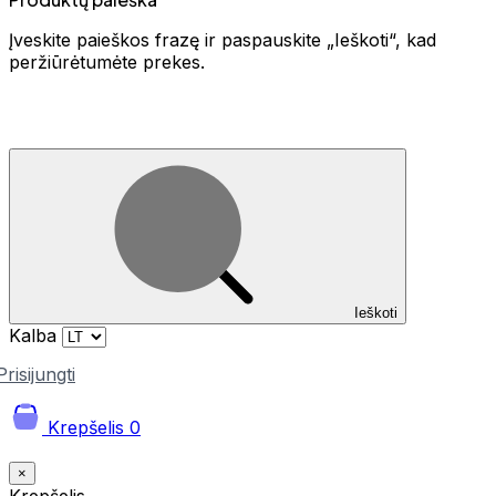
Įveskite paieškos frazę ir paspauskite „Ieškoti“, kad
peržiūrėtumėte prekes.
Ieškoti
Kalba
Prisijungti
Krepšelis
0
×