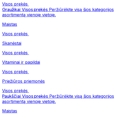
Visos prekės
Graužikai
Visos prekės
Peržiūrėkite visą šios kategorijos
asortimentą vienoje vietoje.
Maistas
Visos prekės
Skanėstai
Visos prekės
Vitaminai ir papildai
Visos prekės
Priežiūros priemonės
Visos prekės
Paukščiai
Visos prekės
Peržiūrėkite visą šios kategorijos
asortimentą vienoje vietoje.
Maistas