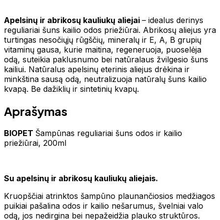
Apelsinų ir abrikosų kauliukų aliejai
– idealus derinys
reguliariai šuns kailio odos priežiūrai. Abrikosų aliejus yra
turtingas nesočiųjų rūgščių, mineralų ir E, A, B grupių
vitaminų gausa, kurie maitina, regeneruoja, puoselėja
odą, suteikia paklusnumo bei natūralaus žvilgesio šuns
kailiui. Natūralus apelsinų eterinis aliejus drėkina ir
minkština sausą odą, neutralizuoja natūralų šuns kailio
kvapą. Be dažiklių ir sintetinių kvapų.
Aprašymas
BIOPET
Šampūnas reguliariai šuns odos ir kailio
priežiūrai, 200ml
Su apelsinų ir abrikosų kauliukų aliejais.
Kruopščiai atrinktos šampūno plaunančiosios medžiagos
puikiai pašalina odos ir kailio nešarumus, švelniai valo
odą, jos nedirgina bei nepažeidžia plauko struktūros.