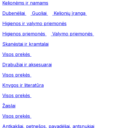
Kelionėms ir namams
Dubenėliai
Guoliai
Kelionių įranga
Higienos ir valymo priemonės
Higienos priemonės
Valymo priemonės
Skanėstai ir kramtalai
Visos prekės
Drabužiai ir aksesuarai
Visos prekės
Knygos ir literatūra
Visos prekės
Žaislai
Visos prekės
Antkakliai, petnešos, pavadėliai, antsnukiai