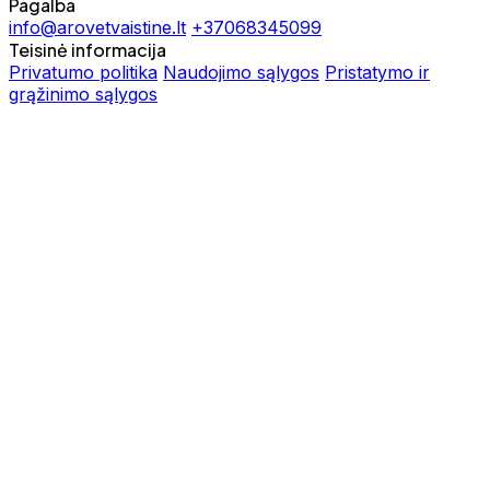
Pagalba
info@arovetvaistine.lt
+37068345099
Teisinė informacija
Privatumo politika
Naudojimo sąlygos
Pristatymo ir
grąžinimo sąlygos