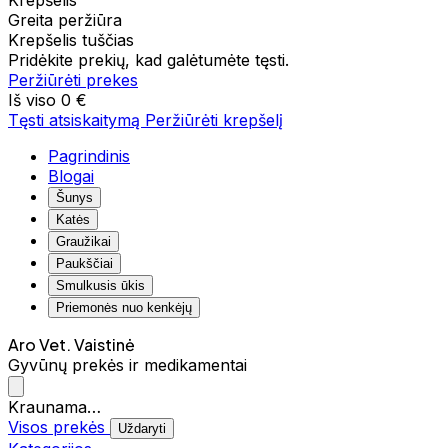
Krepšelis
Greita peržiūra
Krepšelis tuščias
Pridėkite prekių, kad galėtumėte tęsti.
Peržiūrėti prekes
Iš viso
0 €
Tęsti atsiskaitymą
Peržiūrėti krepšelį
Pagrindinis
Blogai
Šunys
Katės
Graužikai
Paukščiai
Smulkusis ūkis
Priemonės nuo kenkėjų
Aro Vet. Vaistinė
Gyvūnų prekės ir medikamentai
Kraunama…
Visos prekės
Uždaryti