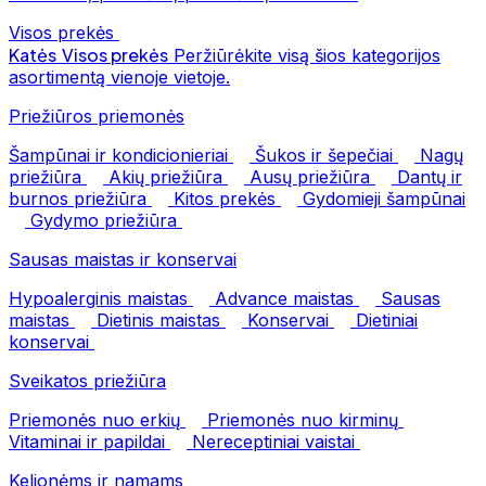
Visos prekės
Katės
Visos prekės
Peržiūrėkite visą šios kategorijos
asortimentą vienoje vietoje.
Priežiūros priemonės
Šampūnai ir kondicionieriai
Šukos ir šepečiai
Nagų
priežiūra
Akių priežiūra
Ausų priežiūra
Dantų ir
burnos priežiūra
Kitos prekės
Gydomieji šampūnai
Gydymo priežiūra
Sausas maistas ir konservai
Hypoalerginis maistas
Advance maistas
Sausas
maistas
Dietinis maistas
Konservai
Dietiniai
konservai
Sveikatos priežiūra
Priemonės nuo erkių
Priemonės nuo kirminų
Vitaminai ir papildai
Nereceptiniai vaistai
Kelionėms ir namams