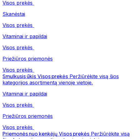
Visos prekės
Skanėstai
Visos prekės
Vitaminai ir papildai
Visos prekės
Priežiūros priemonės
Visos prekės
Smulkusis ūkis
Visos prekės
Peržiūrėkite visą šios
kategorijos asortimentą vienoje vietoje.
Vitaminai ir papildai
Visos prekės
Priežiūros priemonės
Visos prekės
Priemonės nuo kenkėjų
Visos prekės
Peržiūrėkite visą