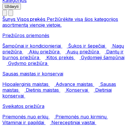
Kategorijos
Uždaryti
Šunys
Visos prekės
Peržiūrėkite visą šios kategorijos
asortimentą vienoje vietoje.
Priežiūros priemonės
Šampūnai ir kondicionieriai
Šukos ir šepečiai
Nagų
priežiūra
Akių priežiūra
Ausų priežiūra
Dantų ir
burnos priežiūra
Kitos prekės
Gydomieji šampūnai
Gydymo priežiūra
Sausas maistas ir konservai
Hipoalerginis maistas
Advance maistas
Sausas
maistas
Dietinis maistas
Konservai
Dietiniai
konservai
Sveikatos priežiūra
Priemonės nuo erkių
Priemonės nuo kirminų
Vitaminai ir papildai
Nereceptiniai vaistai