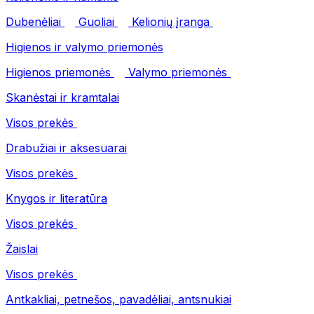
Dubenėliai
Guoliai
Kelionių įranga
Higienos ir valymo priemonės
Higienos priemonės
Valymo priemonės
Skanėstai ir kramtalai
Visos prekės
Drabužiai ir aksesuarai
Visos prekės
Knygos ir literatūra
Visos prekės
Žaislai
Visos prekės
Antkakliai, petnešos, pavadėliai, antsnukiai