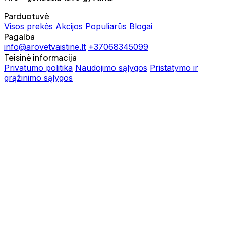
Parduotuvė
Visos prekės
Akcijos
Populiarūs
Blogai
Pagalba
info@arovetvaistine.lt
+37068345099
Teisinė informacija
Privatumo politika
Naudojimo sąlygos
Pristatymo ir
grąžinimo sąlygos