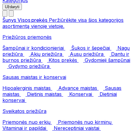
Kategorijos
Uždaryti
Šunys
Visos prekės
Peržiūrėkite visą šios kategorijos
asortimentą vienoje vietoje.
Priežiūros priemonės
Šampūnai ir kondicionieriai
Šukos ir šepečiai
Nagų
priežiūra
Akių priežiūra
Ausų priežiūra
Dantų ir
burnos priežiūra
Kitos prekės
Gydomieji šampūnai
Gydymo priežiūra
Sausas maistas ir konservai
Hipoalerginis maistas
Advance maistas
Sausas
maistas
Dietinis maistas
Konservai
Dietiniai
konservai
Sveikatos priežiūra
Priemonės nuo erkių
Priemonės nuo kirminų
Vitaminai ir papildai
Nereceptiniai vaistai