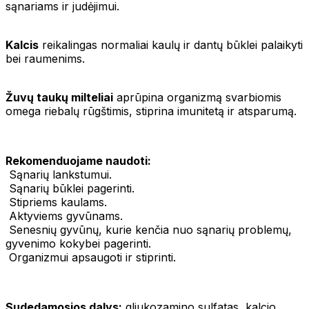
sąnariams ir judėjimui.
Kalcis
reikalingas normaliai kaulų ir dantų būklei palaikyti
bei raumenims.
Žuvų taukų milteliai
aprūpina organizmą svarbiomis
omega riebalų rūgštimis, stiprina imunitetą ir atsparumą.
Rekomenduojame naudoti:
Sąnarių lankstumui.
Sąnarių būklei pagerinti.
Stipriems kaulams.
Aktyviems gyvūnams.
Senesnių gyvūnų, kurie kenčia nuo sąnarių problemų,
gyvenimo kokybei pagerinti.
Organizmui apsaugoti ir stiprinti.
Sudedamosios dalys:
gliukozamino sulfatas, kalcio