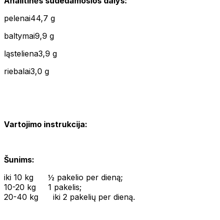
Analitinės sudedamosios dalys:
pelenai44,7 g
baltymai9,9 g
ląsteliena3,9 g
riebalai3,0 g
Vartojimo instrukcija:
Šunims:
iki 10 kg ½ pakelio per dieną;
10-20 kg 1 pakelis;
20-40 kg iki 2 pakelių per dieną.