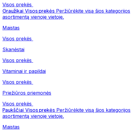
Visos prekės
Graužikai
Visos prekės
Peržiūrėkite visą šios kategorijos
asortimentą vienoje vietoje.
Maistas
Visos prekės
Skanėstai
Visos prekės
Vitaminai ir papildai
Visos prekės
Priežiūros priemonės
Visos prekės
Paukščiai
Visos prekės
Peržiūrėkite visą šios kategorijos
asortimentą vienoje vietoje.
Maistas