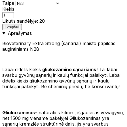
Talpa
Kiekis
Likutis sandėlyje: 20
Į krepšelį
Aprašymas
Bioveterinary Extra Strong (sąnariai) maisto papildas
augintiniams N28
Labai didelis kiekis
gliukozamino sąnariams!
Tai labai
svarbu gyvūnų sąnarių ir kaulų funkcijai palaikyti. Labai
didelis kiekis gliukozamino gyvūnų sąnarių ir kaulų
funkcijai palaikyti. Be cheminių priedų, be konservantų!
Gliukozaminas
– natūralios kilmės, išgautas iš vėžiagyvių,
net 1500 mg viename pakelyje! Gliukozaminas yra
sąnarių kremzlės struktūrinė dalis, jis yra svarbus