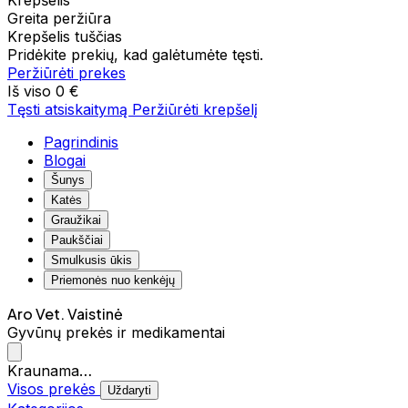
Krepšelis
Greita peržiūra
Krepšelis tuščias
Pridėkite prekių, kad galėtumėte tęsti.
Peržiūrėti prekes
Iš viso
0 €
Tęsti atsiskaitymą
Peržiūrėti krepšelį
Pagrindinis
Blogai
Šunys
Katės
Graužikai
Paukščiai
Smulkusis ūkis
Priemonės nuo kenkėjų
Aro Vet. Vaistinė
Gyvūnų prekės ir medikamentai
Kraunama…
Visos prekės
Uždaryti