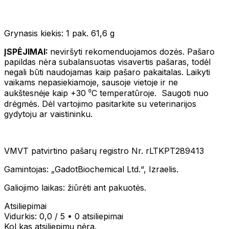
Grynasis kiekis: 1 pak. 61,6 g
ĮSPĖJIMAI:
neviršyti rekomenduojamos dozės. Pašaro
papildas nėra subalansuotas visavertis pašaras, todėl
negali būti naudojamas kaip pašaro pakaitalas. Laikyti
vaikams nepasiekiamoje, sausoje vietoje ir ne
aukštesnėje kaip +30 ⁰C temperatūroje. Saugoti nuo
drėgmės. Dėl vartojimo pasitarkite su veterinarijos
gydytoju ar vaistininku.
VMVT patvirtino pašarų registro Nr. rLTKPT289413
Gamintojas: „GadotBiochemical Ltd.“, Izraelis.
Galiojimo laikas: žiūrėti ant pakuotės.
Atsiliepimai
Vidurkis:
0,0
/ 5
•
0 atsiliepimai
Kol kas atsiliepimų nėra.