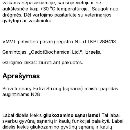
vaikams nepasiekiamoje, sausoje vietoje ir ne
aukštesnėje kaip +30 ⁰C temperatūroje. Saugoti nuo
drėgmės. Dėl vartojimo pasitarkite su veterinarijos
gydytoju ar vaistininku.
VMVT patvirtino pašarų registro Nr. rLTKPT289413
Gamintojas: „GadotBiochemical Ltd.“, Izraelis.
Galiojimo laikas: žiūrėti ant pakuotės.
Aprašymas
Bioveterinary Extra Strong (sąnariai) maisto papildas
augintiniams N28
Labai didelis kiekis
gliukozamino sąnariams!
Tai labai
svarbu gyvūnų sąnarių ir kaulų funkcijai palaikyti. Labai
didelis kiekis gliukozamino gyvūnų sąnarių ir kaulų