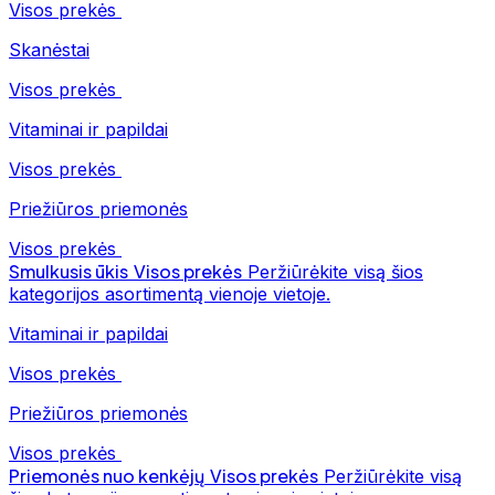
Visos prekės
Skanėstai
Visos prekės
Vitaminai ir papildai
Visos prekės
Priežiūros priemonės
Visos prekės
Smulkusis ūkis
Visos prekės
Peržiūrėkite visą šios
kategorijos asortimentą vienoje vietoje.
Vitaminai ir papildai
Visos prekės
Priežiūros priemonės
Visos prekės
Priemonės nuo kenkėjų
Visos prekės
Peržiūrėkite visą