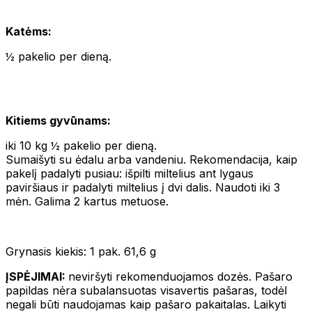
Katėms:
½ pakelio per dieną.
Kitiems gyvūnams:
iki 10 kg ½ pakelio per dieną.
Sumaišyti su ėdalu arba vandeniu. Rekomendacija, kaip
pakelį padalyti pusiau: išpilti miltelius ant lygaus
paviršiaus ir padalyti miltelius į dvi dalis. Naudoti iki 3
mėn. Galima 2 kartus metuose.
Grynasis kiekis: 1 pak. 61,6 g
ĮSPĖJIMAI:
neviršyti rekomenduojamos dozės. Pašaro
papildas nėra subalansuotas visavertis pašaras, todėl
negali būti naudojamas kaip pašaro pakaitalas. Laikyti