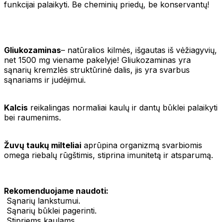
funkcijai palaikyti. Be cheminių priedų, be konservantų!
Gliukozaminas
– natūralios kilmės, išgautas iš vėžiagyvių,
net 1500 mg viename pakelyje! Gliukozaminas yra
sąnarių kremzlės struktūrinė dalis, jis yra svarbus
sąnariams ir judėjimui.
Kalcis
reikalingas normaliai kaulų ir dantų būklei palaikyti
bei raumenims.
Žuvų taukų milteliai
aprūpina organizmą svarbiomis
omega riebalų rūgštimis, stiprina imunitetą ir atsparumą.
Rekomenduojame naudoti:
Sąnarių lankstumui.
Sąnarių būklei pagerinti.
Stipriems kaulams.