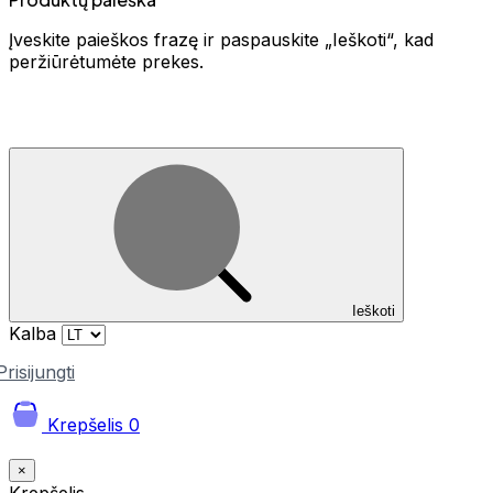
Įveskite paieškos frazę ir paspauskite „Ieškoti“, kad
peržiūrėtumėte prekes.
Ieškoti
Kalba
Prisijungti
Krepšelis
0
×