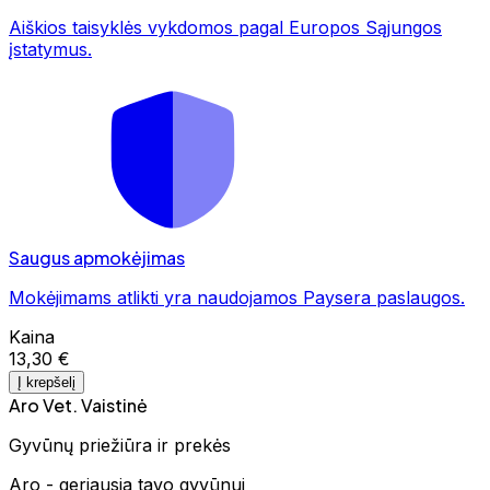
Aiškios taisyklės vykdomos pagal Europos Sąjungos
įstatymus.
Saugus apmokėjimas
Mokėjimams atlikti yra naudojamos Paysera paslaugos.
Kaina
13,30 €
Į krepšelį
Aro Vet. Vaistinė
Gyvūnų priežiūra ir prekės
Aro - geriausia tavo gyvūnui