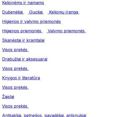
Kelionėms ir namams
Dubenėliai
Guoliai
Kelionių įranga
Higienos ir valymo priemonės
Higienos priemonės
Valymo priemonės
Skanėstai ir kramtalai
Visos prekės
Drabužiai ir aksesuarai
Visos prekės
Knygos ir literatūra
Visos prekės
Žaislai
Visos prekės
Antkakliai, petnešos, pavadėliai, antsnukiai