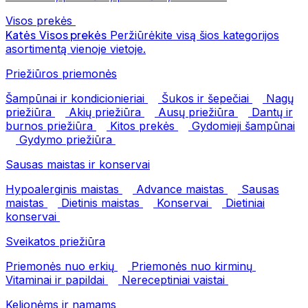
Visos prekės
Katės
Visos prekės
Peržiūrėkite visą šios kategorijos
asortimentą vienoje vietoje.
Priežiūros priemonės
Šampūnai ir kondicionieriai
Šukos ir šepečiai
Nagų
priežiūra
Akių priežiūra
Ausų priežiūra
Dantų ir
burnos priežiūra
Kitos prekės
Gydomieji šampūnai
Gydymo priežiūra
Sausas maistas ir konservai
Hypoalerginis maistas
Advance maistas
Sausas
maistas
Dietinis maistas
Konservai
Dietiniai
konservai
Sveikatos priežiūra
Priemonės nuo erkių
Priemonės nuo kirminų
Vitaminai ir papildai
Nereceptiniai vaistai
Kelionėms ir namams