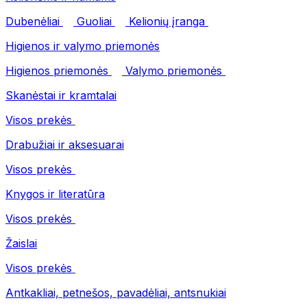
Dubenėliai
Guoliai
Kelionių įranga
Higienos ir valymo priemonės
Higienos priemonės
Valymo priemonės
Skanėstai ir kramtalai
Visos prekės
Drabužiai ir aksesuarai
Visos prekės
Knygos ir literatūra
Visos prekės
Žaislai
Visos prekės
Antkakliai, petnešos, pavadėliai, antsnukiai