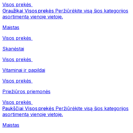
Visos prekės
Graužikai
Visos prekės
Peržiūrėkite visą šios kategorijos
asortimentą vienoje vietoje.
Maistas
Visos prekės
Skanėstai
Visos prekės
Vitaminai ir papildai
Visos prekės
Priežiūros priemonės
Visos prekės
Paukščiai
Visos prekės
Peržiūrėkite visą šios kategorijos
asortimentą vienoje vietoje.
Maistas