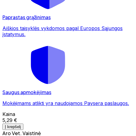
Paprastas grąžinimas
Aiškios taisyklės vykdomos pagal Europos Sąjungos
įstatymus.
Saugus apmokėjimas
Mokėjimams atlikti yra naudojamos Paysera paslaugos.
Kaina
5,29 €
Į krepšelį
Aro Vet. Vaistinė