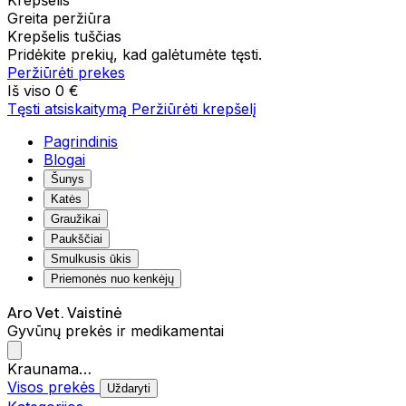
Krepšelis
Greita peržiūra
Krepšelis tuščias
Pridėkite prekių, kad galėtumėte tęsti.
Peržiūrėti prekes
Iš viso
0 €
Tęsti atsiskaitymą
Peržiūrėti krepšelį
Pagrindinis
Blogai
Šunys
Katės
Graužikai
Paukščiai
Smulkusis ūkis
Priemonės nuo kenkėjų
Aro Vet. Vaistinė
Gyvūnų prekės ir medikamentai
Kraunama…
Visos prekės
Uždaryti