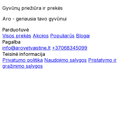
Gyvūnų priežiūra ir prekės
Aro - geriausia tavo gyvūnui
Parduotuvė
Visos prekės
Akcijos
Populiarūs
Blogai
Pagalba
info@arovetvaistine.lt
+37068345099
Teisinė informacija
Privatumo politika
Naudojimo sąlygos
Pristatymo ir
grąžinimo sąlygos