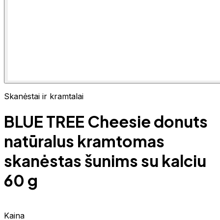
Skanėstai ir kramtalai
BLUE TREE Cheesie donuts
natūralus kramtomas
skanėstas šunims su kalciu
60 g
Kaina