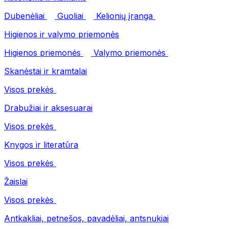
Dubenėliai
Guoliai
Kelionių įranga
Higienos ir valymo priemonės
Higienos priemonės
Valymo priemonės
Skanėstai ir kramtalai
Visos prekės
Drabužiai ir aksesuarai
Visos prekės
Knygos ir literatūra
Visos prekės
Žaislai
Visos prekės
Antkakliai, petnešos, pavadėliai, antsnukiai