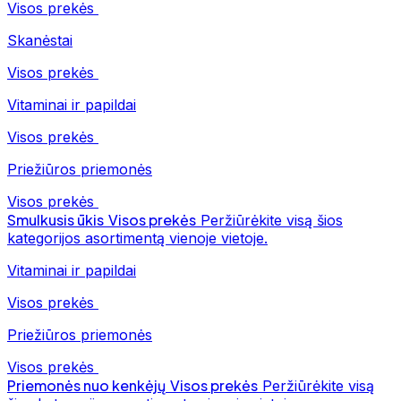
Visos prekės
Skanėstai
Visos prekės
Vitaminai ir papildai
Visos prekės
Priežiūros priemonės
Visos prekės
Smulkusis ūkis
Visos prekės
Peržiūrėkite visą šios
kategorijos asortimentą vienoje vietoje.
Vitaminai ir papildai
Visos prekės
Priežiūros priemonės
Visos prekės
Priemonės nuo kenkėjų
Visos prekės
Peržiūrėkite visą