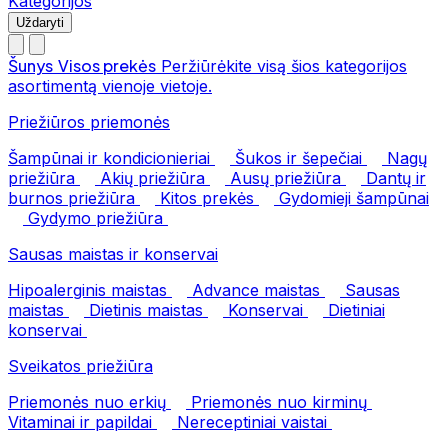
Kategorijos
Uždaryti
Šunys
Visos prekės
Peržiūrėkite visą šios kategorijos
asortimentą vienoje vietoje.
Priežiūros priemonės
Šampūnai ir kondicionieriai
Šukos ir šepečiai
Nagų
priežiūra
Akių priežiūra
Ausų priežiūra
Dantų ir
burnos priežiūra
Kitos prekės
Gydomieji šampūnai
Gydymo priežiūra
Sausas maistas ir konservai
Hipoalerginis maistas
Advance maistas
Sausas
maistas
Dietinis maistas
Konservai
Dietiniai
konservai
Sveikatos priežiūra
Priemonės nuo erkių
Priemonės nuo kirminų
Vitaminai ir papildai
Nereceptiniai vaistai