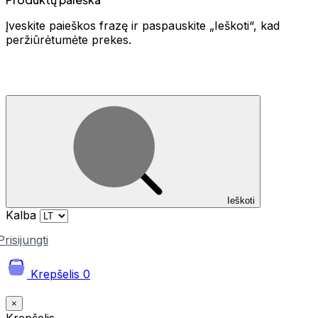
Įveskite paieškos frazę ir paspauskite „Ieškoti“, kad
peržiūrėtumėte prekes.
Ieškoti
Kalba
Prisijungti
Krepšelis
0
×