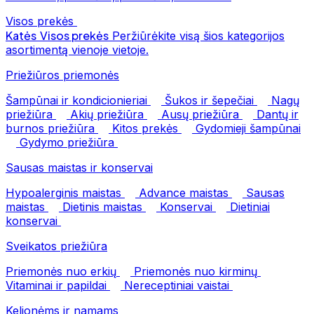
Visos prekės
Katės
Visos prekės
Peržiūrėkite visą šios kategorijos
asortimentą vienoje vietoje.
Priežiūros priemonės
Šampūnai ir kondicionieriai
Šukos ir šepečiai
Nagų
priežiūra
Akių priežiūra
Ausų priežiūra
Dantų ir
burnos priežiūra
Kitos prekės
Gydomieji šampūnai
Gydymo priežiūra
Sausas maistas ir konservai
Hypoalerginis maistas
Advance maistas
Sausas
maistas
Dietinis maistas
Konservai
Dietiniai
konservai
Sveikatos priežiūra
Priemonės nuo erkių
Priemonės nuo kirminų
Vitaminai ir papildai
Nereceptiniai vaistai
Kelionėms ir namams