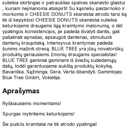
suteikia skirtingas ir patrauklias spalvas skanėsto glaistui
, kuriam neįmanoma atsispirti! Su kąsneliu pastarnoko ir
morkomis ir CHEESIE DONUTS skanėstai atrodo tarsi ką
tik iš kepyklos! CHEESIE DONUTS skanėstai suteikia
keturkojams draugams ilgą kramtymo malonumą, o dėl
ypatingos konsistencijos, jie padeda išvalyti dantis, gali
pašalinati apnašas, apsaugoti dantenas, stimuliuoti
dantenų kraujotaką. Intensyvus krantymas padeda
šunims mažinti stresą. BLUE TREE yra jūsų novatoriškų
produktų geriausiems žmonių draugams specialistas!
BLUE TREE gaminiai gaminami iš šviežių sudedamųjų
dalių, todėl garantuojame aukštą produktų kokybę.
Bavariška. Sąžininga. Gera. Verta išbandyti. Gamintojas:
Blue Tree GmbH, Vokietija.
Aprašymas
Ryškiausiems momentams!
Spurgas mylintiems keturkojams!
Šie puikūs kramtalai ne tik atrodo ypatingai!