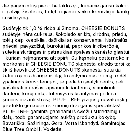
Jie pagaminti iš pieno be laktozės, kuriame gausu kalcio
ir galvijų želatinos, todėl teigiamai veikia kremzlių ir kaulų
susidarymą.
Sudėtyje tik 1,0 % riebalų! Žinoma, CHEESIE DONUTS
sudėtyje nėra cukraus, šokolado ar kitų dirbtinių priedų,
tokių kaip kvapikliai, dažikliai ar konservantai. Natūralūs
priedai, pavyzdžiui, burokėliai, paprikos ir ciberžolė,
suteikia skirtingas ir patrauklias spalvas skanėsto glaistui
, kuriam neįmanoma atsispirti! Su kąsneliu pastarnoko ir
morkomis ir CHEESIE DONUTS skanėstai atrodo tarsi ką
tik iš kepyklos! CHEESIE DONUTS skanėstai suteikia
keturkojams draugams ilgą kramtymo malonumą, o dėl
ypatingos konsistencijos, jie padeda išvalyti dantis, gali
pašalinati apnašas, apsaugoti dantenas, stimuliuoti
dantenų kraujotaką. Intensyvus krantymas padeda
šunims mažinti stresą. BLUE TREE yra jūsų novatoriškų
produktų geriausiems žmonių draugams specialistas!
BLUE TREE gaminiai gaminami iš šviežių sudedamųjų
dalių, todėl garantuojame aukštą produktų kokybę.
Bavariška. Sąžininga. Gera. Verta išbandyti. Gamintojas:
Blue Tree GmbH, Vokietija.