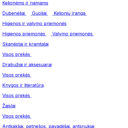
Kelionėms ir namams
Dubenėliai
Guoliai
Kelionių įranga
Higienos ir valymo priemonės
Higienos priemonės
Valymo priemonės
Skanėstai ir kramtalai
Visos prekės
Drabužiai ir aksesuarai
Visos prekės
Knygos ir literatūra
Visos prekės
Žaislai
Visos prekės
Antkakliai, petnešos, pavadėliai, antsnukiai