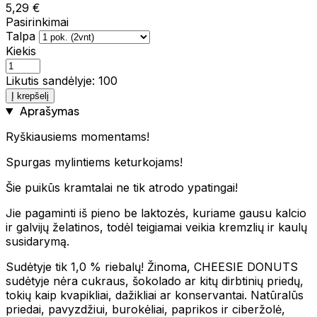
5,29 €
Pasirinkimai
Talpa
Kiekis
Likutis sandėlyje: 100
Į krepšelį
Aprašymas
Ryškiausiems momentams!
Spurgas mylintiems keturkojams!
Šie puikūs kramtalai ne tik atrodo ypatingai!
Jie pagaminti iš pieno be laktozės, kuriame gausu kalcio
ir galvijų želatinos, todėl teigiamai veikia kremzlių ir kaulų
susidarymą.
Sudėtyje tik 1,0 % riebalų! Žinoma, CHEESIE DONUTS
sudėtyje nėra cukraus, šokolado ar kitų dirbtinių priedų,
tokių kaip kvapikliai, dažikliai ar konservantai. Natūralūs
priedai, pavyzdžiui, burokėliai, paprikos ir ciberžolė,