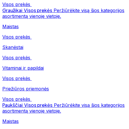
Visos prekės
Graužikai
Visos prekės
Peržiūrėkite visą šios kategorijos
asortimentą vienoje vietoje.
Maistas
Visos prekės
Skanėstai
Visos prekės
Vitaminai ir papildai
Visos prekės
Priežiūros priemonės
Visos prekės
Paukščiai
Visos prekės
Peržiūrėkite visą šios kategorijos
asortimentą vienoje vietoje.
Maistas