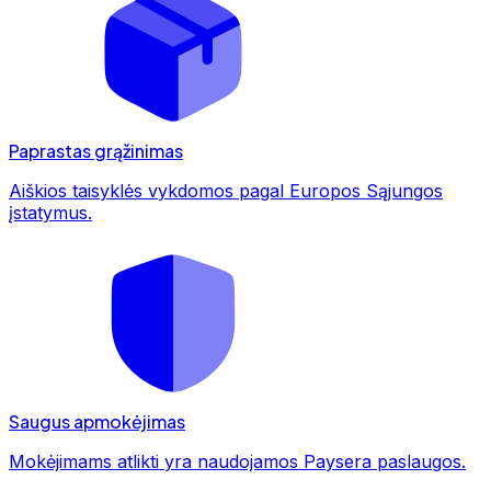
Paprastas grąžinimas
Aiškios taisyklės vykdomos pagal Europos Sąjungos
įstatymus.
Saugus apmokėjimas
Mokėjimams atlikti yra naudojamos Paysera paslaugos.