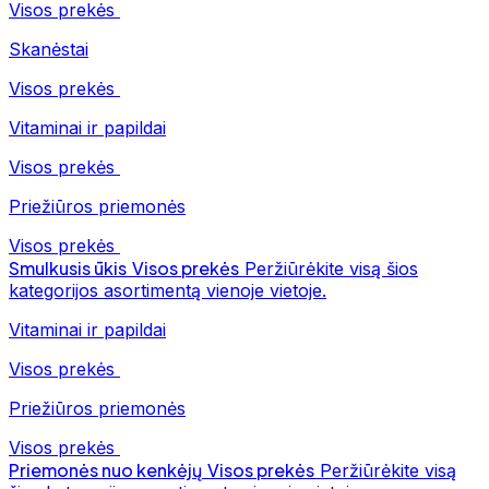
Visos prekės
Skanėstai
Visos prekės
Vitaminai ir papildai
Visos prekės
Priežiūros priemonės
Visos prekės
Smulkusis ūkis
Visos prekės
Peržiūrėkite visą šios
kategorijos asortimentą vienoje vietoje.
Vitaminai ir papildai
Visos prekės
Priežiūros priemonės
Visos prekės
Priemonės nuo kenkėjų
Visos prekės
Peržiūrėkite visą