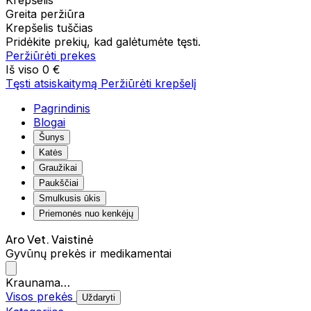
Krepšelis
Greita peržiūra
Krepšelis tuščias
Pridėkite prekių, kad galėtumėte tęsti.
Peržiūrėti prekes
Iš viso
0 €
Tęsti atsiskaitymą
Peržiūrėti krepšelį
Pagrindinis
Blogai
Šunys
Katės
Graužikai
Paukščiai
Smulkusis ūkis
Priemonės nuo kenkėjų
Aro Vet. Vaistinė
Gyvūnų prekės ir medikamentai
Kraunama…
Visos prekės
Uždaryti