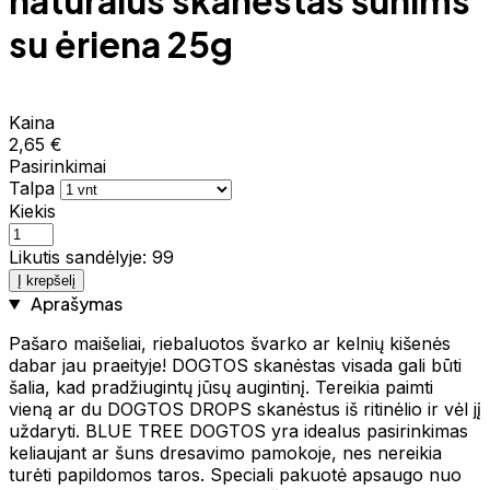
natūralus skanėstas šunims
su ėriena 25g
Kaina
2,65 €
Pasirinkimai
Talpa
Kiekis
Likutis sandėlyje: 99
Į krepšelį
Aprašymas
Pašaro maišeliai, riebaluotos švarko ar kelnių kišenės
dabar jau praeityje! DOGTOS skanėstas visada gali būti
šalia, kad pradžiugintų jūsų augintinį. Tereikia paimti
vieną ar du DOGTOS DROPS skanėstus iš ritinėlio ir vėl jį
uždaryti. BLUE TREE DOGTOS yra idealus pasirinkimas
keliaujant ar šuns dresavimo pamokoje, nes nereikia
turėti papildomos taros. Speciali pakuotė apsaugo nuo