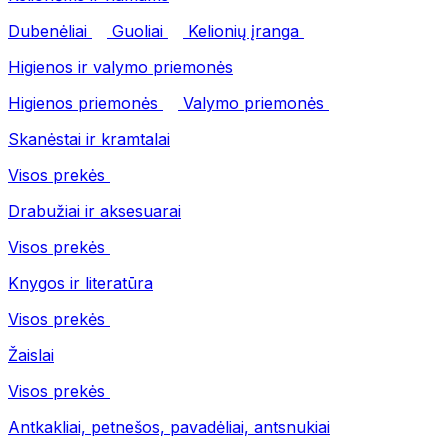
Dubenėliai
Guoliai
Kelionių įranga
Higienos ir valymo priemonės
Higienos priemonės
Valymo priemonės
Skanėstai ir kramtalai
Visos prekės
Drabužiai ir aksesuarai
Visos prekės
Knygos ir literatūra
Visos prekės
Žaislai
Visos prekės
Antkakliai, petnešos, pavadėliai, antsnukiai