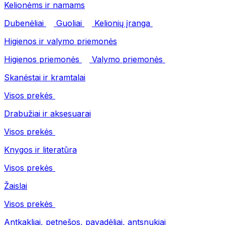
Kelionėms ir namams
Dubenėliai
Guoliai
Kelionių įranga
Higienos ir valymo priemonės
Higienos priemonės
Valymo priemonės
Skanėstai ir kramtalai
Visos prekės
Drabužiai ir aksesuarai
Visos prekės
Knygos ir literatūra
Visos prekės
Žaislai
Visos prekės
Antkakliai, petnešos, pavadėliai, antsnukiai