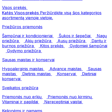
Visos prekės
Katės
Visos prekės
Peržiūrėkite visą šios kategorijos
asortimentą vienoje vietoje.
Priežiūros priemonės
Šampūnai ir kondicionieriai
Šukos ir šepečiai
Nagų
priežiūra
Akių priežiūra
Ausų priežiūra
Dantų ir
burnos priežiūra
Kitos prekės
Gydomieji šampūnai
Gydymo priežiūra
Sausas maistas ir konservai
Hypoalerginis maistas
Advance maistas
Sausas
maistas
Dietinis maistas
Konservai
Dietiniai
konservai
Sveikatos priežiūra
Priemonės nuo erkių
Priemonės nuo kirminų
Vitaminai ir papildai
Nereceptiniai vaistai
Kelionėms ir namams