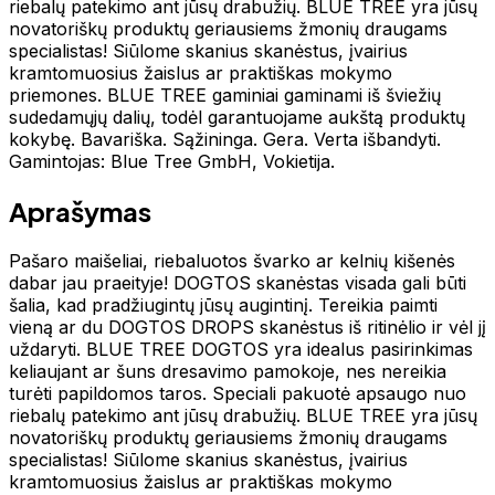
riebalų patekimo ant jūsų drabužių. BLUE TREE yra jūsų
novatoriškų produktų geriausiems žmonių draugams
specialistas! Siūlome skanius skanėstus, įvairius
kramtomuosius žaislus ar praktiškas mokymo
priemones. BLUE TREE gaminiai gaminami iš šviežių
sudedamųjų dalių, todėl garantuojame aukštą produktų
kokybę. Bavariška. Sąžininga. Gera. Verta išbandyti.
Gamintojas: Blue Tree GmbH, Vokietija.
Aprašymas
Pašaro maišeliai, riebaluotos švarko ar kelnių kišenės
dabar jau praeityje! DOGTOS skanėstas visada gali būti
šalia, kad pradžiugintų jūsų augintinį. Tereikia paimti
vieną ar du DOGTOS DROPS skanėstus iš ritinėlio ir vėl jį
uždaryti. BLUE TREE DOGTOS yra idealus pasirinkimas
keliaujant ar šuns dresavimo pamokoje, nes nereikia
turėti papildomos taros. Speciali pakuotė apsaugo nuo
riebalų patekimo ant jūsų drabužių. BLUE TREE yra jūsų
novatoriškų produktų geriausiems žmonių draugams
specialistas! Siūlome skanius skanėstus, įvairius
kramtomuosius žaislus ar praktiškas mokymo