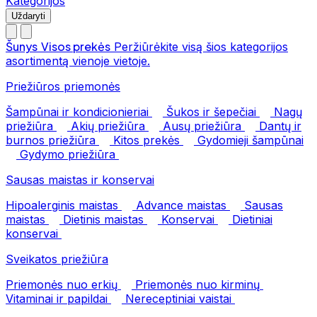
Kategorijos
Uždaryti
Šunys
Visos prekės
Peržiūrėkite visą šios kategorijos
asortimentą vienoje vietoje.
Priežiūros priemonės
Šampūnai ir kondicionieriai
Šukos ir šepečiai
Nagų
priežiūra
Akių priežiūra
Ausų priežiūra
Dantų ir
burnos priežiūra
Kitos prekės
Gydomieji šampūnai
Gydymo priežiūra
Sausas maistas ir konservai
Hipoalerginis maistas
Advance maistas
Sausas
maistas
Dietinis maistas
Konservai
Dietiniai
konservai
Sveikatos priežiūra
Priemonės nuo erkių
Priemonės nuo kirminų
Vitaminai ir papildai
Nereceptiniai vaistai