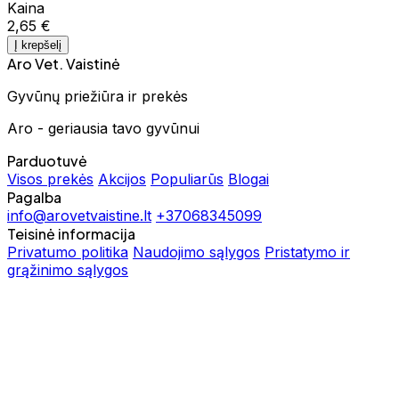
Kaina
2,65 €
Į krepšelį
Aro Vet. Vaistinė
Gyvūnų priežiūra ir prekės
Aro - geriausia tavo gyvūnui
Parduotuvė
Visos prekės
Akcijos
Populiarūs
Blogai
Pagalba
info@arovetvaistine.lt
+37068345099
Teisinė informacija
Privatumo politika
Naudojimo sąlygos
Pristatymo ir
grąžinimo sąlygos