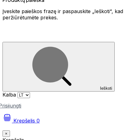
Įveskite paieškos frazę ir paspauskite „Ieškoti“, kad
peržiūrėtumėte prekes.
Ieškoti
Kalba
Prisijungti
Krepšelis
0
×