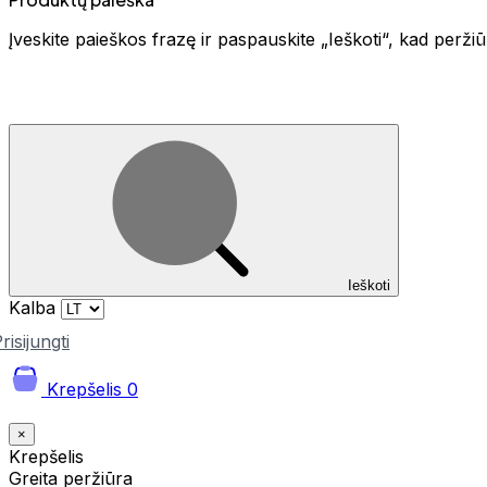
Įveskite paieškos frazę ir paspauskite „Ieškoti“, kad perž
Ieškoti
Kalba
risijungti
Krepšelis
0
×
Krepšelis
Greita peržiūra