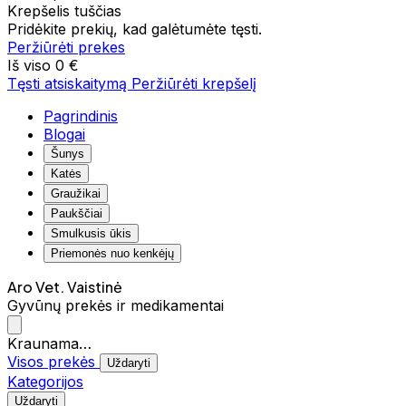
Krepšelis tuščias
Pridėkite prekių, kad galėtumėte tęsti.
Peržiūrėti prekes
Iš viso
0 €
Tęsti atsiskaitymą
Peržiūrėti krepšelį
Pagrindinis
Blogai
Šunys
Katės
Graužikai
Paukščiai
Smulkusis ūkis
Priemonės nuo kenkėjų
Aro Vet. Vaistinė
Gyvūnų prekės ir medikamentai
Kraunama…
Visos prekės
Uždaryti
Kategorijos
Uždaryti