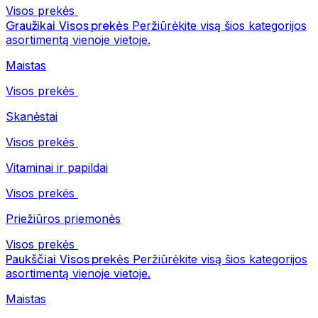
Visos prekės
Graužikai
Visos prekės
Peržiūrėkite visą šios kategorijos
asortimentą vienoje vietoje.
Maistas
Visos prekės
Skanėstai
Visos prekės
Vitaminai ir papildai
Visos prekės
Priežiūros priemonės
Visos prekės
Paukščiai
Visos prekės
Peržiūrėkite visą šios kategorijos
asortimentą vienoje vietoje.
Maistas