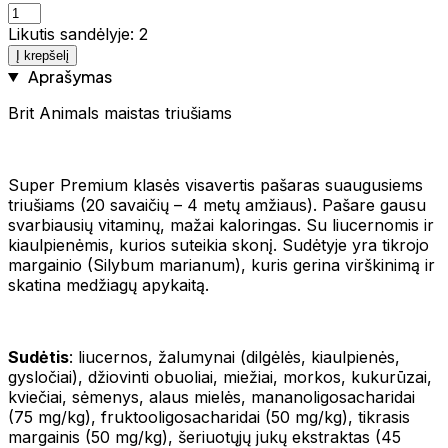
Likutis sandėlyje: 2
Į krepšelį
Aprašymas
Brit Animals maistas triušiams
Super Premium klasės visavertis pašaras suaugusiems
triušiams (20 savaičių – 4 metų amžiaus). Pašare gausu
svarbiausių vitaminų, mažai kaloringas. Su liucernomis ir
kiaulpienėmis, kurios suteikia skonį. Sudėtyje yra tikrojo
margainio (Silybum marianum), kuris gerina virškinimą ir
skatina medžiagų apykaitą.
Sudėtis
: liucernos, žalumynai (dilgėlės, kiaulpienės,
gysločiai), džiovinti obuoliai, miežiai, morkos, kukurūzai,
kviečiai, sėmenys, alaus mielės, mananoligosacharidai
(75 mg/kg), fruktooligosacharidai (50 mg/kg), tikrasis
margainis (50 mg/kg), šeriuotųjų jukų ekstraktas (45