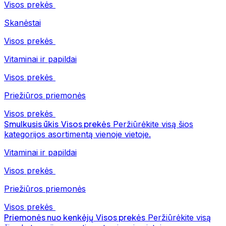
Visos prekės
Skanėstai
Visos prekės
Vitaminai ir papildai
Visos prekės
Priežiūros priemonės
Visos prekės
Smulkusis ūkis
Visos prekės
Peržiūrėkite visą šios
kategorijos asortimentą vienoje vietoje.
Vitaminai ir papildai
Visos prekės
Priežiūros priemonės
Visos prekės
Priemonės nuo kenkėjų
Visos prekės
Peržiūrėkite visą