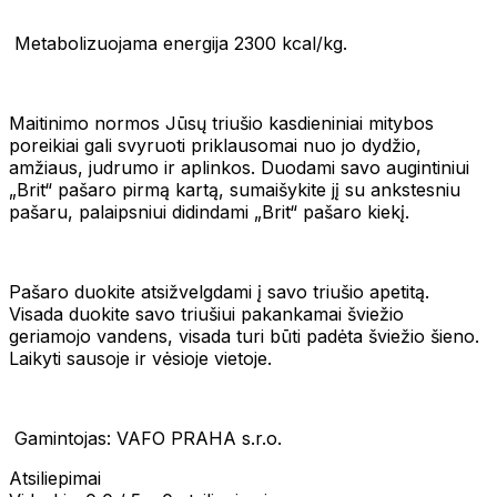
Metabolizuojama energija 2300 kcal/kg.
Maitinimo normos Jūsų triušio kasdieniniai mitybos
poreikiai gali svyruoti priklausomai nuo jo dydžio,
amžiaus, judrumo ir aplinkos. Duodami savo augintiniui
„Brit“ pašaro pirmą kartą, sumaišykite jį su ankstesniu
pašaru, palaipsniui didindami „Brit“ pašaro kiekį.
Pašaro duokite atsižvelgdami į savo triušio apetitą.
Visada duokite savo triušiui pakankamai šviežio
geriamojo vandens, visada turi būti padėta šviežio šieno.
Laikyti sausoje ir vėsioje vietoje.
Gamintojas: VAFO PRAHA s.r.o.
Atsiliepimai