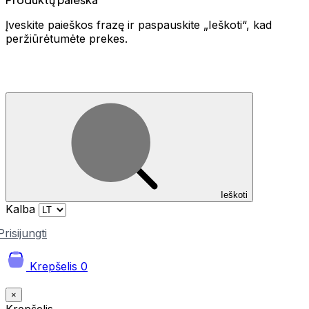
Įveskite paieškos frazę ir paspauskite „Ieškoti“, kad
peržiūrėtumėte prekes.
Ieškoti
Kalba
Prisijungti
Krepšelis
0
×