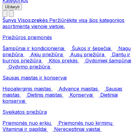
Kategorijos
Uždaryti
Šunys
Visos prekės
Peržiūrėkite visą šios kategorijos
asortimentą vienoje vietoje.
Priežiūros priemonės
Šampūnai ir kondicionieriai
Šukos ir šepečiai
Nagų
priežiūra
Akių priežiūra
Ausų priežiūra
Dantų ir
burnos priežiūra
Kitos prekės
Gydomieji šampūnai
Gydymo priežiūra
Sausas maistas ir konservai
Hipoalerginis maistas
Advance maistas
Sausas
maistas
Dietinis maistas
Konservai
Dietiniai
konservai
Sveikatos priežiūra
Priemonės nuo erkių
Priemonės nuo kirminų
Vitaminai ir papildai
Nereceptiniai vaistai