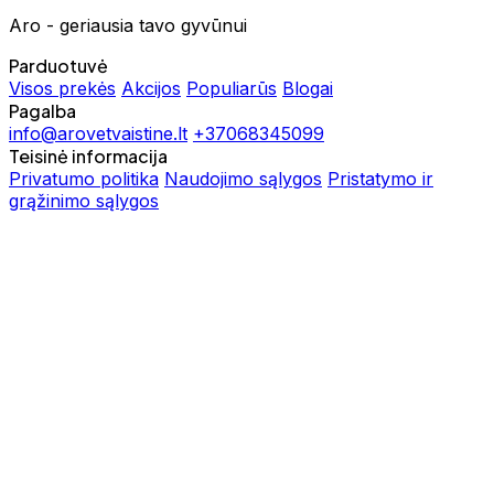
Aro - geriausia tavo gyvūnui
Parduotuvė
Visos prekės
Akcijos
Populiarūs
Blogai
Pagalba
info@arovetvaistine.lt
+37068345099
Teisinė informacija
Privatumo politika
Naudojimo sąlygos
Pristatymo ir
grąžinimo sąlygos