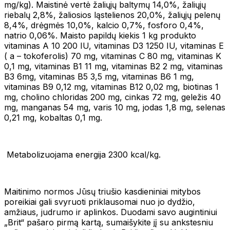
mg/kg). Maistinė vertė žaliųjų baltymų 14,0%, žaliųjų
riebalų 2,8%, žaliosios ląstelienos 20,0%, žaliųjų pelenų
8,4%, drėgmės 10,0%, kalcio 0,7%, fosforo 0,4%,
natrio 0,06%. Maisto papildų kiekis 1 kg produkto
vitaminas A 10 200 IU, vitaminas D3 1250 IU, vitaminas E
( a – tokoferolis) 70 mg, vitaminas C 80 mg, vitaminas K
0,1 mg, vitaminas B1 11 mg, vitaminas B2 2 mg, vitaminas
B3 6mg, vitaminas B5 3,5 mg, vitaminas B6 1 mg,
vitaminas B9 0,12 mg, vitaminas B12 0,02 mg, biotinas 1
mg, cholino chloridas 200 mg, cinkas 72 mg, geležis 40
mg, manganas 54 mg, varis 10 mg, jodas 1,8 mg, selenas
0,21 mg, kobaltas 0,1 mg.
Metabolizuojama energija 2300 kcal/kg.
Maitinimo normos Jūsų triušio kasdieniniai mitybos
poreikiai gali svyruoti priklausomai nuo jo dydžio,
amžiaus, judrumo ir aplinkos. Duodami savo augintiniui
„Brit“ pašaro pirmą kartą, sumaišykite jį su ankstesniu