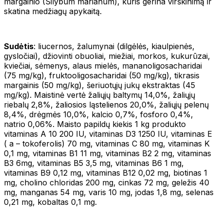
margainio (Silybum marianum), kuris gerina virškinimą ir
skatina medžiagų apykaitą.
Sudėtis
: liucernos, žalumynai (dilgėlės, kiaulpienės,
gysločiai), džiovinti obuoliai, miežiai, morkos, kukurūzai,
kviečiai, sėmenys, alaus mielės, mananoligosacharidai
(75 mg/kg), fruktooligosacharidai (50 mg/kg), tikrasis
margainis (50 mg/kg), šeriuotųjų jukų ekstraktas (45
mg/kg). Maistinė vertė žaliųjų baltymų 14,0%, žaliųjų
riebalų 2,8%, žaliosios ląstelienos 20,0%, žaliųjų pelenų
8,4%, drėgmės 10,0%, kalcio 0,7%, fosforo 0,4%,
natrio 0,06%. Maisto papildų kiekis 1 kg produkto
vitaminas A 10 200 IU, vitaminas D3 1250 IU, vitaminas E
( a – tokoferolis) 70 mg, vitaminas C 80 mg, vitaminas K
0,1 mg, vitaminas B1 11 mg, vitaminas B2 2 mg, vitaminas
B3 6mg, vitaminas B5 3,5 mg, vitaminas B6 1 mg,
vitaminas B9 0,12 mg, vitaminas B12 0,02 mg, biotinas 1
mg, cholino chloridas 200 mg, cinkas 72 mg, geležis 40
mg, manganas 54 mg, varis 10 mg, jodas 1,8 mg, selenas
0,21 mg, kobaltas 0,1 mg.