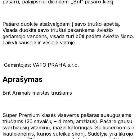
pašaru, palaipsniui didindami „Brit“ pašaro kiekį.
Pašaro duokite atsižvelgdami į savo triušio apetitą.
Visada duokite savo triušiui pakankamai šviežio
geriamojo vandens, visada turi būti padėta šviežio šieno.
Laikyti sausoje ir vėsioje vietoje.
Gamintojas: VAFO PRAHA s.r.o.
Aprašymas
Brit Animals maistas triušiams
Super Premium klasės visavertis pašaras suaugusiems
triušiams (20 savaičių – 4 metų amžiaus). Pašare gausu
svarbiausių vitaminų, mažai kaloringas. Su liucernomis ir
kiaulpienėmis, kurios suteikia skonį. Sudėtyje yra tikrojo