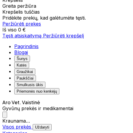
Krepšelis
Greita peržiūra
Krepšelis tuščias
Pridėkite prekių, kad galėtumėte tęsti.
Peržiūrėti prekes
Iš viso
0 €
Tęsti atsiskaitymą
Peržiūrėti krepšelį
Pagrindinis
Blogai
Šunys
Katės
Graužikai
Paukščiai
Smulkusis ūkis
Priemonės nuo kenkėjų
Aro Vet. Vaistinė
Gyvūnų prekės ir medikamentai
Kraunama…
Visos prekės
Uždaryti