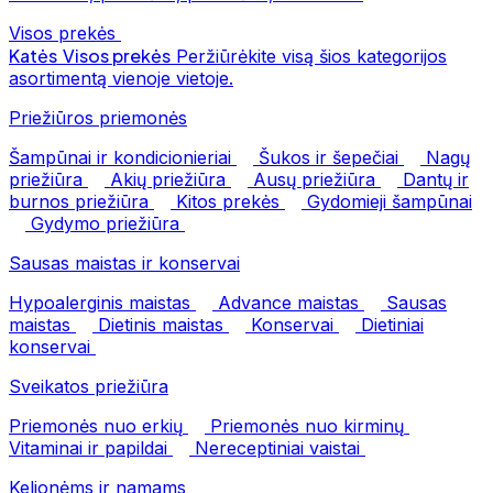
Visos prekės
Katės
Visos prekės
Peržiūrėkite visą šios kategorijos
asortimentą vienoje vietoje.
Priežiūros priemonės
Šampūnai ir kondicionieriai
Šukos ir šepečiai
Nagų
priežiūra
Akių priežiūra
Ausų priežiūra
Dantų ir
burnos priežiūra
Kitos prekės
Gydomieji šampūnai
Gydymo priežiūra
Sausas maistas ir konservai
Hypoalerginis maistas
Advance maistas
Sausas
maistas
Dietinis maistas
Konservai
Dietiniai
konservai
Sveikatos priežiūra
Priemonės nuo erkių
Priemonės nuo kirminų
Vitaminai ir papildai
Nereceptiniai vaistai
Kelionėms ir namams