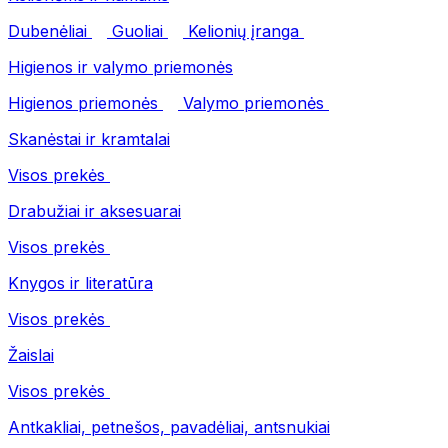
Dubenėliai
Guoliai
Kelionių įranga
Higienos ir valymo priemonės
Higienos priemonės
Valymo priemonės
Skanėstai ir kramtalai
Visos prekės
Drabužiai ir aksesuarai
Visos prekės
Knygos ir literatūra
Visos prekės
Žaislai
Visos prekės
Antkakliai, petnešos, pavadėliai, antsnukiai