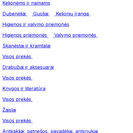
Kelionėms ir namams
Dubenėliai
Guoliai
Kelionių įranga
Higienos ir valymo priemonės
Higienos priemonės
Valymo priemonės
Skanėstai ir kramtalai
Visos prekės
Drabužiai ir aksesuarai
Visos prekės
Knygos ir literatūra
Visos prekės
Žaislai
Visos prekės
Antkakliai, petnešos, pavadėliai, antsnukiai