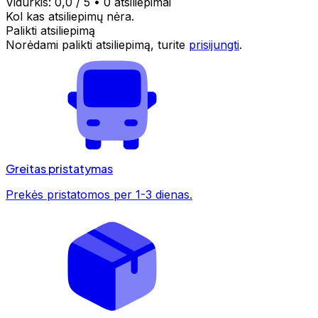
Vidurkis:
0,0
/ 5
•
0 atsiliepimai
Kol kas atsiliepimų nėra.
Palikti atsiliepimą
Norėdami palikti atsiliepimą, turite
prisijungti
.
Greitas pristatymas
Prekės pristatomos per 1-3 dienas.