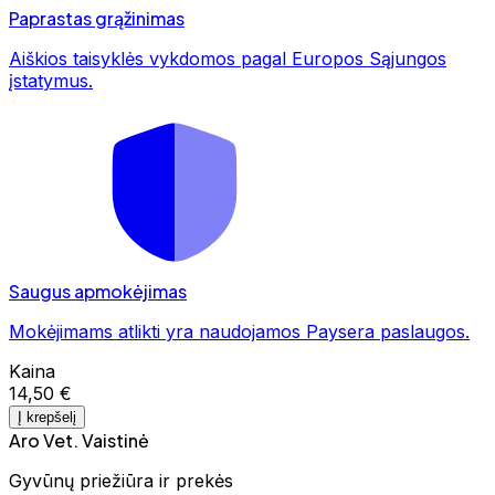
Paprastas grąžinimas
Aiškios taisyklės vykdomos pagal Europos Sąjungos
įstatymus.
Saugus apmokėjimas
Mokėjimams atlikti yra naudojamos Paysera paslaugos.
Kaina
14,50 €
Į krepšelį
Aro Vet. Vaistinė
Gyvūnų priežiūra ir prekės