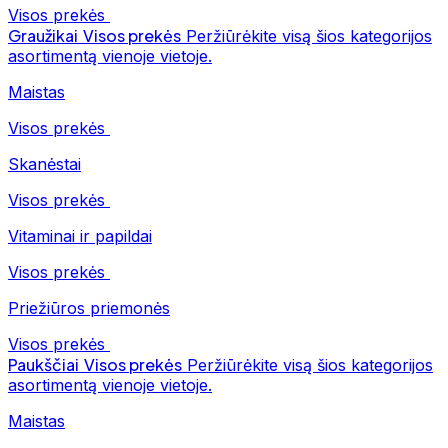
Visos prekės
Graužikai
Visos prekės
Peržiūrėkite visą šios kategorijos
asortimentą vienoje vietoje.
Maistas
Visos prekės
Skanėstai
Visos prekės
Vitaminai ir papildai
Visos prekės
Priežiūros priemonės
Visos prekės
Paukščiai
Visos prekės
Peržiūrėkite visą šios kategorijos
asortimentą vienoje vietoje.
Maistas