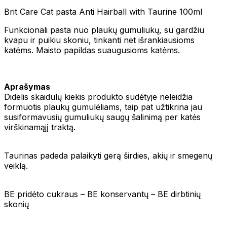
Brit Care Cat pasta Anti Hairball with Taurine 100ml
Funkcionali pasta nuo plaukų gumuliukų, su gardžiu
kvapu ir puikiu skoniu, tinkanti net išrankiausioms
katėms. Maisto papildas suaugusioms katėms.
Aprašymas
Didelis skaidulų kiekis produkto sudėtyje neleidžia
formuotis plaukų gumulėliams, taip pat užtikrina jau
susiformavusių gumuliukų saugų šalinimą per katės
virškinamąjį traktą.
Taurinas padeda palaikyti gerą širdies, akių ir smegenų
veiklą.
BE pridėto cukraus – BE konservantų – BE dirbtinių
skonių