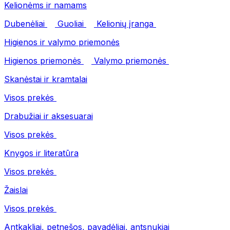
Kelionėms ir namams
Dubenėliai
Guoliai
Kelionių įranga
Higienos ir valymo priemonės
Higienos priemonės
Valymo priemonės
Skanėstai ir kramtalai
Visos prekės
Drabužiai ir aksesuarai
Visos prekės
Knygos ir literatūra
Visos prekės
Žaislai
Visos prekės
Antkakliai, petnešos, pavadėliai, antsnukiai