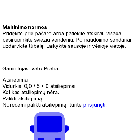
Maitinimo normos
Pridėkite prie pašaro arba patiekite atskirai. Visada
pasirūpinkite šviežiu vandeniu. Po naudojimo sandariai
uždarykite tūbelę. Laikykite sausoje ir vėsioje vietoje.
Gamintojas: Vafo Praha.
Atsiliepimai
Vidurkis:
0,0
/ 5
•
0 atsiliepimai
Kol kas atsiliepimų nėra.
Palikti atsiliepimą
Norėdami palikti atsiliepimą, turite
prisijungti
.