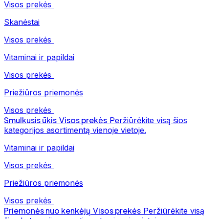
Visos prekės
Skanėstai
Visos prekės
Vitaminai ir papildai
Visos prekės
Priežiūros priemonės
Visos prekės
Smulkusis ūkis
Visos prekės
Peržiūrėkite visą šios
kategorijos asortimentą vienoje vietoje.
Vitaminai ir papildai
Visos prekės
Priežiūros priemonės
Visos prekės
Priemonės nuo kenkėjų
Visos prekės
Peržiūrėkite visą