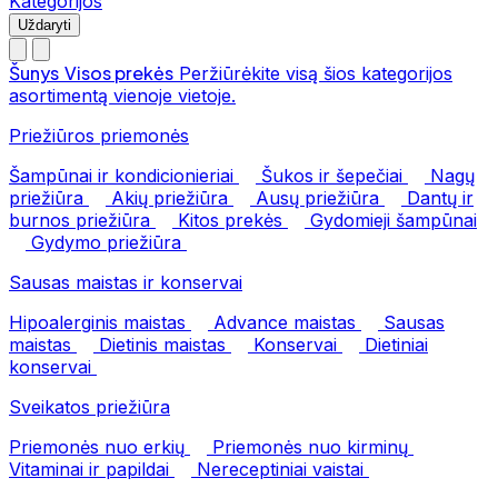
Kategorijos
Uždaryti
Šunys
Visos prekės
Peržiūrėkite visą šios kategorijos
asortimentą vienoje vietoje.
Priežiūros priemonės
Šampūnai ir kondicionieriai
Šukos ir šepečiai
Nagų
priežiūra
Akių priežiūra
Ausų priežiūra
Dantų ir
burnos priežiūra
Kitos prekės
Gydomieji šampūnai
Gydymo priežiūra
Sausas maistas ir konservai
Hipoalerginis maistas
Advance maistas
Sausas
maistas
Dietinis maistas
Konservai
Dietiniai
konservai
Sveikatos priežiūra
Priemonės nuo erkių
Priemonės nuo kirminų
Vitaminai ir papildai
Nereceptiniai vaistai