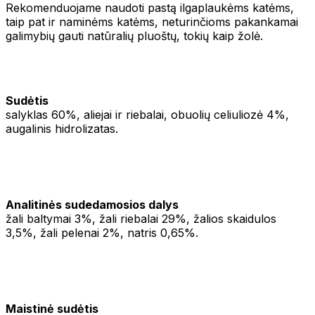
Rekomenduojame naudoti pastą ilgaplaukėms katėms,
taip pat ir naminėms katėms, neturinčioms pakankamai
galimybių gauti natūralių pluoštų, tokių kaip žolė.
Sudėtis
salyklas 60%, aliejai ir riebalai, obuolių celiuliozė 4%,
augalinis hidrolizatas.
Analitinės sudedamosios dalys
žali baltymai 3%, žali riebalai 29%, žalios skaidulos
3,5%, žali pelenai 2%, natris 0,65%.
Maistinė sudėtis