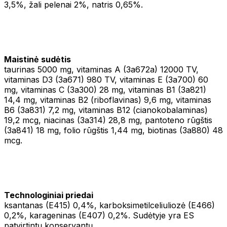
3,5%, žali pelenai 2%, natris 0,65%.
Maistinė sudėtis
taurinas 5000 mg, vitaminas A (3a672a) 12000 TV,
vitaminas D3 (3a671) 980 TV, vitaminas E (3a700) 60
mg, vitaminas C (3a300) 28 mg, vitaminas B1 (3a821)
14,4 mg, vitaminas B2 (riboflavinas) 9,6 mg, vitaminas
B6 (3a831) 7,2 mg, vitaminas B12 (cianokobalaminas)
19,2 mcg, niacinas (3a314) 28,8 mg, pantoteno rūgštis
(3a841) 18 mg, folio rūgštis 1,44 mg, biotinas (3a880) 48
mcg.
Technologiniai priedai
ksantanas (E415) 0,4%, karboksimetilceliuliozė (E466)
0,2%, karageninas (E407) 0,2%. Sudėtyje yra ES
patvirtintų konservantų.