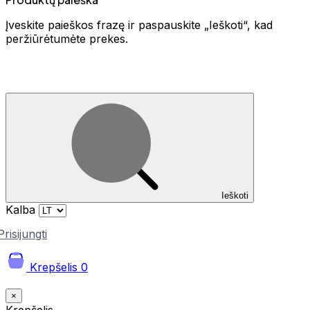
Įveskite paieškos frazę ir paspauskite „Ieškoti“, kad
peržiūrėtumėte prekes.
Ieškoti
Kalba
Prisijungti
Krepšelis
0
×