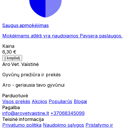
Saugus apmokėjimas
Mokėjimams atlikti yra naudojamos Paysera paslaugos.
Kaina
6,30 €
Į krepšelį
Aro Vet. Vaistinė
Gyvūnų priežiūra ir prekės
Aro - geriausia tavo gyvūnui
Parduotuvė
Visos prekės
Akcijos
Populiarūs
Blogai
Pagalba
info@arovetvaistine.lt
+37068345099
Teisinė informacija
Privatumo politika
Naudojimo sąlygos
Pristatymo ir