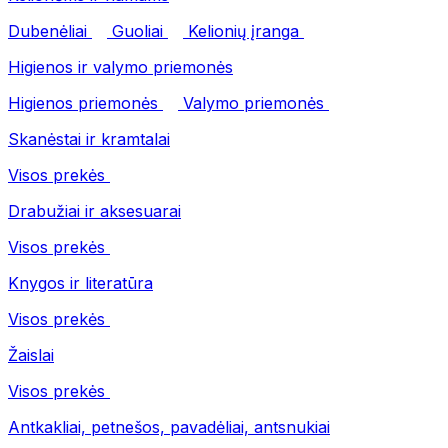
Dubenėliai
Guoliai
Kelionių įranga
Higienos ir valymo priemonės
Higienos priemonės
Valymo priemonės
Skanėstai ir kramtalai
Visos prekės
Drabužiai ir aksesuarai
Visos prekės
Knygos ir literatūra
Visos prekės
Žaislai
Visos prekės
Antkakliai, petnešos, pavadėliai, antsnukiai