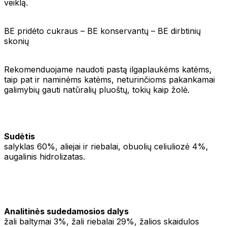
veiklą.
BE pridėto cukraus – BE konservantų – BE dirbtinių
skonių
Rekomenduojame naudoti pastą ilgaplaukėms katėms,
taip pat ir naminėms katėms, neturinčioms pakankamai
galimybių gauti natūralių pluoštų, tokių kaip žolė.
Sudėtis
salyklas 60%, aliejai ir riebalai, obuolių celiuliozė 4%,
augalinis hidrolizatas.
Analitinės sudedamosios dalys
žali baltymai 3%, žali riebalai 29%, žalios skaidulos