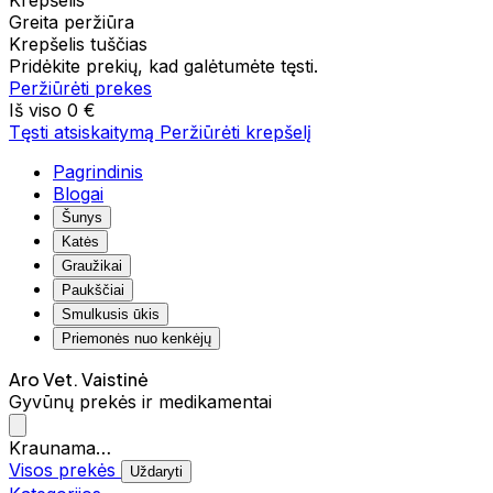
Krepšelis
Greita peržiūra
Krepšelis tuščias
Pridėkite prekių, kad galėtumėte tęsti.
Peržiūrėti prekes
Iš viso
0 €
Tęsti atsiskaitymą
Peržiūrėti krepšelį
Pagrindinis
Blogai
Šunys
Katės
Graužikai
Paukščiai
Smulkusis ūkis
Priemonės nuo kenkėjų
Aro Vet. Vaistinė
Gyvūnų prekės ir medikamentai
Kraunama…
Visos prekės
Uždaryti