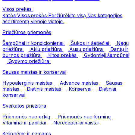
Visos prekės
Katės
Visos prekės
Peržiūrėkite visą šios kategorijos
asortimentą vienoje vietoje.
Priežiūros priemonės
Šampūnai ir kondicionieriai
Šukos ir šepečiai
Nagų
priežiūra
Akių priežiūra
Ausų priežiūra
Dantų ir
burnos priežiūra
Kitos prekės
Gydomieji šampūnai
Gydymo priežiūra
Sausas maistas ir konservai
Hypoalerginis maistas
Advance maistas
Sausas
maistas
Dietinis maistas
Konservai
Dietiniai
konservai
Sveikatos priežiūra
Priemonės nuo erkių
Priemonės nuo kirminų
Vitaminai ir papildai
Nereceptiniai vaistai
Kelionėms ir namams