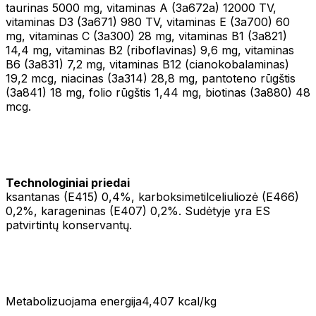
taurinas 5000 mg, vitaminas A (3a672a) 12000 TV,
vitaminas D3 (3a671) 980 TV, vitaminas E (3a700) 60
mg, vitaminas C (3a300) 28 mg, vitaminas B1 (3a821)
14,4 mg, vitaminas B2 (riboflavinas) 9,6 mg, vitaminas
B6 (3a831) 7,2 mg, vitaminas B12 (cianokobalaminas)
19,2 mcg, niacinas (3a314) 28,8 mg, pantoteno rūgštis
(3a841) 18 mg, folio rūgštis 1,44 mg, biotinas (3a880) 48
mcg.
Technologiniai priedai
ksantanas (E415) 0,4%, karboksimetilceliuliozė (E466)
0,2%, karageninas (E407) 0,2%. Sudėtyje yra ES
patvirtintų konservantų.
Metabolizuojama energija4,407 kcal/kg