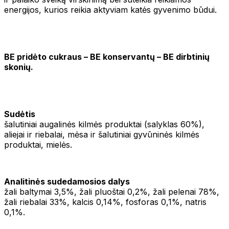
energijos, kurios reikia aktyviam katės gyvenimo būdui.
BE pridėto cukraus – BE konservantų – BE dirbtinių
skonių.
Sudėtis
šalutiniai augalinės kilmės produktai (salyklas 60%),
aliejai ir riebalai, mėsa ir šalutiniai gyvūninės kilmės
produktai, mielės.
Analitinės sudedamosios dalys
žali baltymai 3,5%, žali pluoštai 0,2%, žali pelenai 78%,
žali riebalai 33%, kalcis 0,14%, fosforas 0,1%, natris
0,1%.