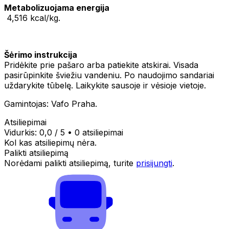
Metabolizuojama energija
4,516 kcal/kg.
Šėrimo instrukcija
Pridėkite prie pašaro arba patiekite atskirai. Visada
pasirūpinkite šviežiu vandeniu. Po naudojimo sandariai
uždarykite tūbelę. Laikykite sausoje ir vėsioje vietoje.
Gamintojas: Vafo Praha.
Atsiliepimai
Vidurkis:
0,0
/ 5
•
0 atsiliepimai
Kol kas atsiliepimų nėra.
Palikti atsiliepimą
Norėdami palikti atsiliepimą, turite
prisijungti
.