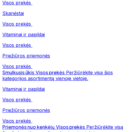
Visos prekės
Skanėstai
Visos prekės
Vitaminai ir papildai
Visos prekės
Priežiūros priemonės
Visos prekės
Smulkusis ūkis
Visos prekės
Peržiūrėkite visą šios
kategorijos asortimentą vienoje vietoje.
Vitaminai ir papildai
Visos prekės
Priežiūros priemonės
Visos prekės
Priemonės nuo kenkėjų
Visos prekės
Peržiūrėkite visą