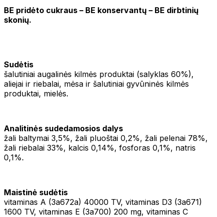
BE pridėto cukraus – BE konservantų – BE dirbtinių
skonių.
Sudėtis
šalutiniai augalinės kilmės produktai (salyklas 60%),
aliejai ir riebalai, mėsa ir šalutiniai gyvūninės kilmės
produktai, mielės.
Analitinės sudedamosios dalys
žali baltymai 3,5%, žali pluoštai 0,2%, žali pelenai 78%,
žali riebalai 33%, kalcis 0,14%, fosforas 0,1%, natris
0,1%.
Maistinė sudėtis
vitaminas A (3a672a) 40000 TV, vitaminas D3 (3a671)
1600 TV, vitaminas E (3a700) 200 mg, vitaminas C