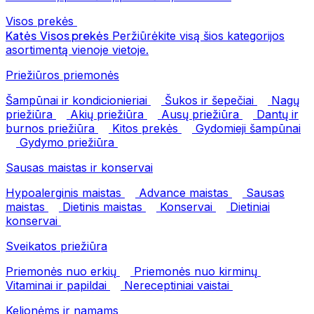
Visos prekės
Katės
Visos prekės
Peržiūrėkite visą šios kategorijos
asortimentą vienoje vietoje.
Priežiūros priemonės
Šampūnai ir kondicionieriai
Šukos ir šepečiai
Nagų
priežiūra
Akių priežiūra
Ausų priežiūra
Dantų ir
burnos priežiūra
Kitos prekės
Gydomieji šampūnai
Gydymo priežiūra
Sausas maistas ir konservai
Hypoalerginis maistas
Advance maistas
Sausas
maistas
Dietinis maistas
Konservai
Dietiniai
konservai
Sveikatos priežiūra
Priemonės nuo erkių
Priemonės nuo kirminų
Vitaminai ir papildai
Nereceptiniai vaistai
Kelionėms ir namams