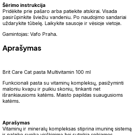
Šėrimo instrukcija
Pridėkite prie pašaro arba patiekite atskirai. Visada
pasirūpinkite šviežiu vandeniu. Po naudojimo sandariai
uždarykite tūbelę. Laikykite sausoje ir vėsioje vietoje.
Gamintojas: Vafo Praha.
Aprašymas
Brit Care Cat pasta Multivitamin 100 ml
Funkcionali pasta su vitaminų kompleksų, pasižyminti
maloniu kvapu ir puikiu skoniu, tinkanti net
išrankiausioms katėms. Maisto papildas suaugusioms
katėms.
Aprašymas
Vitaminų ir mineralų kompleksas stiprina imuninę sistemą
ir palaiko sveiką virškinimą bei suteikia reikiamos