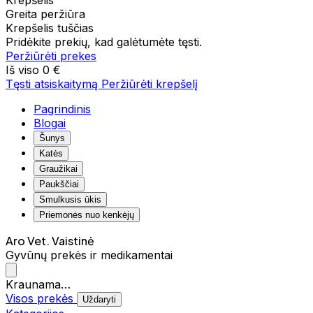
Krepšelis
Greita peržiūra
Krepšelis tuščias
Pridėkite prekių, kad galėtumėte tęsti.
Peržiūrėti prekes
Iš viso
0 €
Tęsti atsiskaitymą
Peržiūrėti krepšelį
Pagrindinis
Blogai
Šunys
Katės
Graužikai
Paukščiai
Smulkusis ūkis
Priemonės nuo kenkėjų
Aro Vet. Vaistinė
Gyvūnų prekės ir medikamentai
Kraunama…
Visos prekės
Uždaryti