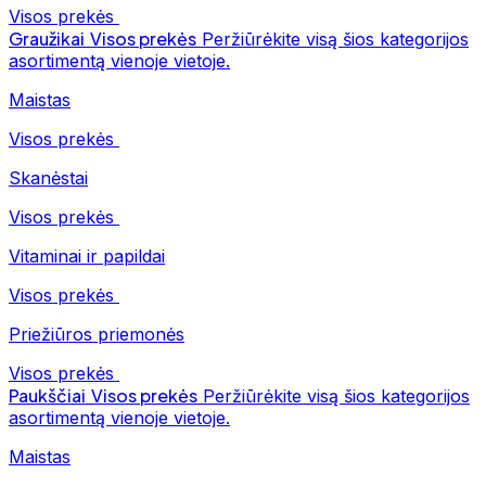
Visos prekės
Graužikai
Visos prekės
Peržiūrėkite visą šios kategorijos
asortimentą vienoje vietoje.
Maistas
Visos prekės
Skanėstai
Visos prekės
Vitaminai ir papildai
Visos prekės
Priežiūros priemonės
Visos prekės
Paukščiai
Visos prekės
Peržiūrėkite visą šios kategorijos
asortimentą vienoje vietoje.
Maistas