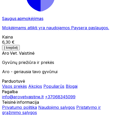
Saugus apmokėjimas
Mokėjimams atlikti yra naudojamos Paysera paslaugos.
Kaina
6,30 €
Į krepšelį
Aro Vet. Vaistinė
Gyvūnų priežiūra ir prekės
Aro - geriausia tavo gyvūnui
Parduotuvė
Visos prekės
Akcijos
Populiarūs
Blogai
Pagalba
info@arovetvaistine.lt
+37068345099
Teisinė informacija
Privatumo politika
Naudojimo sąlygos
Pristatymo ir
grąžinimo sąlygos