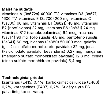
Maistinė sudėtis
vitaminas A (3a672a) 40000 TV, vitaminas D3 (3a671)
1600 TV, vitaminas E (3a700) 200 mg, vitaminas C
(3a300) 96 mg, vitaminas B1 (3a821) 48 mg, vitaminas
B2 (riboflavinas) 32 mg, vitaminas B6 (3a831) 24 mg,
vitaminas B12 (cianokobalaminas) 64 mcg; niacinas
(3a314) 96 mg, folio rūgštis 4,8 mg, pantoteno rūgštis
(3a841) 60 mg, biotinas (3a880) 50,000 mcg, geležis
(geležies sulfato monohidrato pavidalu) 32 mg, jodas
(kalcio jodato pavidalu, bevandenis) 0,27 mg, manganas
(mangano sulfato monohidrato pavidalu) 12,8 mg, cinkas
(cinko sulfato monohidrato pavidalu) 5,4 mg.
Technologiniai priedai
ksantanas (E415) 0,4%, karboksimetilceliuliozė (E466)
0,2%, karageninas (E407) 0,2%. Sudėtyje yra ES
patvirtintų konservantų.