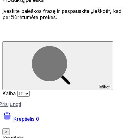
Įveskite paieškos frazę ir paspauskite „Ieškoti“, kad
peržiūrėtumėte prekes.
Ieškoti
Kalba
Prisijungti
Krepšelis
0
×