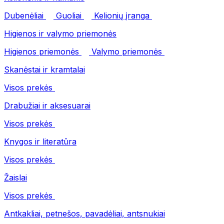
Dubenėliai
Guoliai
Kelionių įranga
Higienos ir valymo priemonės
Higienos priemonės
Valymo priemonės
Skanėstai ir kramtalai
Visos prekės
Drabužiai ir aksesuarai
Visos prekės
Knygos ir literatūra
Visos prekės
Žaislai
Visos prekės
Antkakliai, petnešos, pavadėliai, antsnukiai