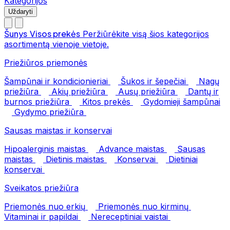
Kategorijos
Uždaryti
Šunys
Visos prekės
Peržiūrėkite visą šios kategorijos
asortimentą vienoje vietoje.
Priežiūros priemonės
Šampūnai ir kondicionieriai
Šukos ir šepečiai
Nagų
priežiūra
Akių priežiūra
Ausų priežiūra
Dantų ir
burnos priežiūra
Kitos prekės
Gydomieji šampūnai
Gydymo priežiūra
Sausas maistas ir konservai
Hipoalerginis maistas
Advance maistas
Sausas
maistas
Dietinis maistas
Konservai
Dietiniai
konservai
Sveikatos priežiūra
Priemonės nuo erkių
Priemonės nuo kirminų
Vitaminai ir papildai
Nereceptiniai vaistai