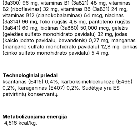
(3a300) 96 mg, vitaminas B1 (3a821) 48 mg, vitaminas
B2 (riboflavinas) 32 mg, vitaminas B6 (3a831) 24 mg,
vitaminas B12 (cianokobalaminas) 64 mcg; niacinas
(3a314) 96 mg, folio rūgštis 4,8 mg, pantoteno rūgštis
(3a841) 60 mg, biotinas (3a880) 50,000 mcg, geležis
(geležies sulfato monohidrato pavidalu) 32 mg, jodas
(kalcio jodato pavidalu, bevandenis) 0,27 mg, manganas
(mangano sulfato monohidrato pavidalu) 12,8 mg, cinkas
(cinko sulfato monohidrato pavidalu) 5,4 mg.
Technologiniai priedai
ksantanas (E415) 0,4%, karboksimetilceliuliozė (E466)
0,2%, karageninas (E407) 0,2%. Sudėtyje yra ES
patvirtintų konservantų.
Metabolizuojama energija
4,516 kcal/kg.