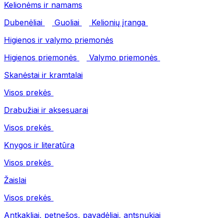
Kelionėms ir namams
Dubenėliai
Guoliai
Kelionių įranga
Higienos ir valymo priemonės
Higienos priemonės
Valymo priemonės
Skanėstai ir kramtalai
Visos prekės
Drabužiai ir aksesuarai
Visos prekės
Knygos ir literatūra
Visos prekės
Žaislai
Visos prekės
Antkakliai, petnešos, pavadėliai, antsnukiai