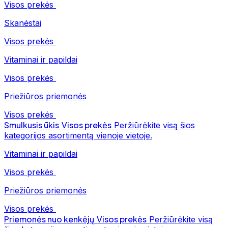
Visos prekės
Skanėstai
Visos prekės
Vitaminai ir papildai
Visos prekės
Priežiūros priemonės
Visos prekės
Smulkusis ūkis
Visos prekės
Peržiūrėkite visą šios
kategorijos asortimentą vienoje vietoje.
Vitaminai ir papildai
Visos prekės
Priežiūros priemonės
Visos prekės
Priemonės nuo kenkėjų
Visos prekės
Peržiūrėkite visą