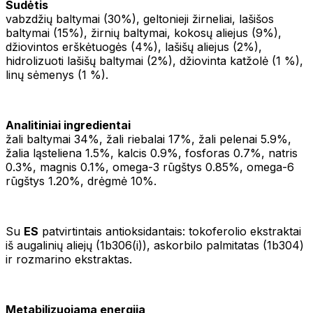
Sudėtis
vabzdžių baltymai (30%), geltonieji žirneliai, lašišos
baltymai (15%), žirnių baltymai, kokosų aliejus (9%),
džiovintos erškėtuogės (4%), lašišų aliejus (2%),
hidrolizuoti lašišų baltymai (2%), džiovinta katžolė (1 %),
linų sėmenys (1 %).
Analitiniai ingredientai
žali baltymai 34%, žali riebalai 17%, žali pelenai 5.9%,
žalia ląsteliena 1.5%, kalcis 0.9%, fosforas 0.7%, natris
0.3%, magnis 0.1%, omega-3 rūgštys 0.85%, omega-6
rūgštys 1.20%, drėgmė 10%.
Su
ES
patvirtintais antioksidantais: tokoferolio ekstraktai
iš augalinių aliejų (1b306(i)), askorbilo palmitatas (1b304)
ir rozmarino ekstraktas.
Metabilizuojama energija