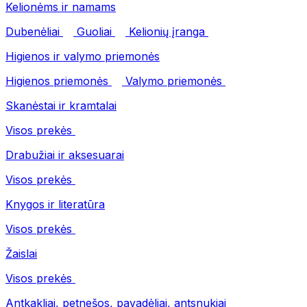
Kelionėms ir namams
Dubenėliai
Guoliai
Kelionių įranga
Higienos ir valymo priemonės
Higienos priemonės
Valymo priemonės
Skanėstai ir kramtalai
Visos prekės
Drabužiai ir aksesuarai
Visos prekės
Knygos ir literatūra
Visos prekės
Žaislai
Visos prekės
Antkakliai, petnešos, pavadėliai, antsnukiai