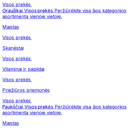
Visos prekės
Graužikai
Visos prekės
Peržiūrėkite visą šios kategorijos
asortimentą vienoje vietoje.
Maistas
Visos prekės
Skanėstai
Visos prekės
Vitaminai ir papildai
Visos prekės
Priežiūros priemonės
Visos prekės
Paukščiai
Visos prekės
Peržiūrėkite visą šios kategorijos
asortimentą vienoje vietoje.
Maistas