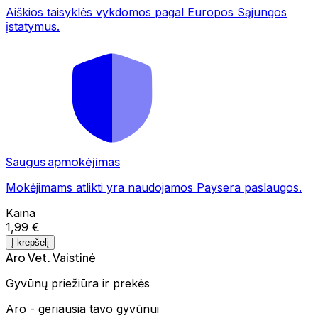
Aiškios taisyklės vykdomos pagal Europos Sąjungos
įstatymus.
Saugus apmokėjimas
Mokėjimams atlikti yra naudojamos Paysera paslaugos.
Kaina
1,99 €
Į krepšelį
Aro Vet. Vaistinė
Gyvūnų priežiūra ir prekės
Aro - geriausia tavo gyvūnui