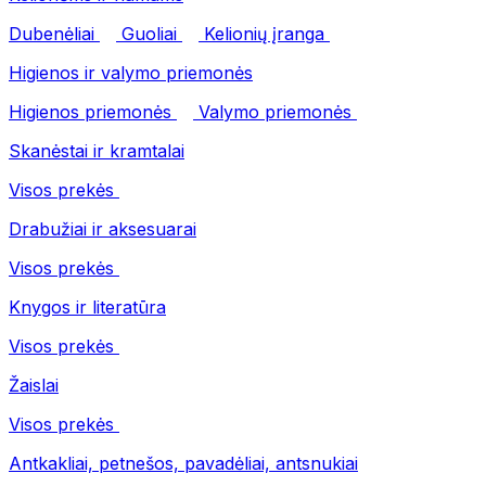
Dubenėliai
Guoliai
Kelionių įranga
Higienos ir valymo priemonės
Higienos priemonės
Valymo priemonės
Skanėstai ir kramtalai
Visos prekės
Drabužiai ir aksesuarai
Visos prekės
Knygos ir literatūra
Visos prekės
Žaislai
Visos prekės
Antkakliai, petnešos, pavadėliai, antsnukiai