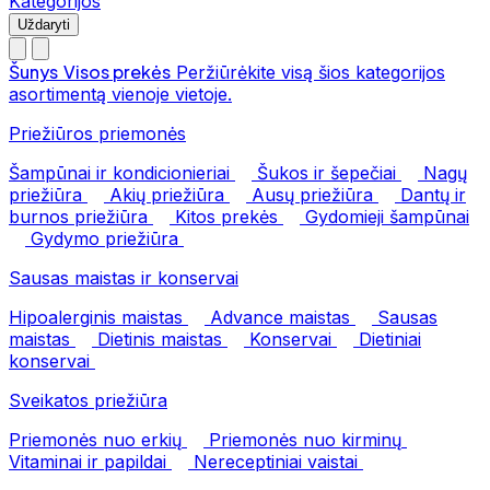
Kategorijos
Uždaryti
Šunys
Visos prekės
Peržiūrėkite visą šios kategorijos
asortimentą vienoje vietoje.
Priežiūros priemonės
Šampūnai ir kondicionieriai
Šukos ir šepečiai
Nagų
priežiūra
Akių priežiūra
Ausų priežiūra
Dantų ir
burnos priežiūra
Kitos prekės
Gydomieji šampūnai
Gydymo priežiūra
Sausas maistas ir konservai
Hipoalerginis maistas
Advance maistas
Sausas
maistas
Dietinis maistas
Konservai
Dietiniai
konservai
Sveikatos priežiūra
Priemonės nuo erkių
Priemonės nuo kirminų
Vitaminai ir papildai
Nereceptiniai vaistai