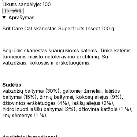
Likutis sandėlyje: 100
Į krepšelį
Aprašymas
Brit Care Cat skanėstas Superfruits Insect 100 g
Begrūdis skanėstas suaugusioms katėms. Tinka katėms
turinčioms maisto netoleravimo problemų. Su
vabzdžiais, kokosais ir erškėtuogėmis.
Sudėtis
vabzdžių baltymai (30%), geltonieji žirneliai, lašišos
baltymai (15%), žirnių baltymai, kokosų aliejus (9%),
džiovintos erškėtuogės (4%), lašišų aliejus (2%),
hidrolizuoti lašišų baltymai (2%), džiovinta katžolė (1 %),
linų sėmenys (1 %).