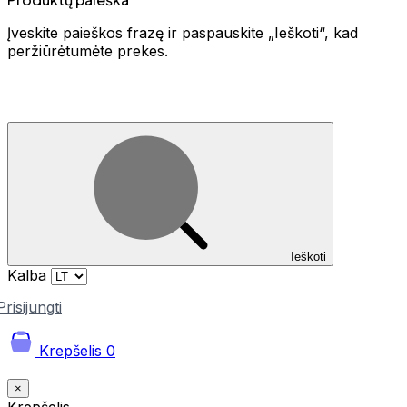
Įveskite paieškos frazę ir paspauskite „Ieškoti“, kad
peržiūrėtumėte prekes.
Ieškoti
Kalba
Prisijungti
Krepšelis
0
×