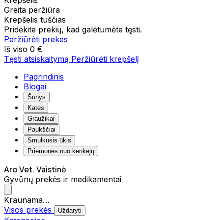
Krepšelis
Greita peržiūra
Krepšelis tuščias
Pridėkite prekių, kad galėtumėte tęsti.
Peržiūrėti prekes
Iš viso
0 €
Tęsti atsiskaitymą
Peržiūrėti krepšelį
Pagrindinis
Blogai
Šunys
Katės
Graužikai
Paukščiai
Smulkusis ūkis
Priemonės nuo kenkėjų
Aro Vet. Vaistinė
Gyvūnų prekės ir medikamentai
Kraunama…
Visos prekės
Uždaryti