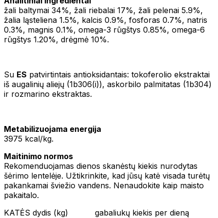
Analitiniai ingredientai
žali baltymai 34%, žali riebalai 17%, žali pelenai 5.9%,
žalia ląsteliena 1.5%, kalcis 0.9%, fosforas 0.7%, natris
0.3%, magnis 0.1%, omega-3 rūgštys 0.85%, omega-6
rūgštys 1.20%, drėgmė 10%.
Su
ES
patvirtintais antioksidantais: tokoferolio ekstraktai
iš augalinių aliejų (1b306(i)), askorbilo palmitatas (1b304)
ir rozmarino ekstraktas.
Metabilizuojama energija
3975 kcal/kg.
Maitinimo normos
Rekomenduojamas dienos skanėstų kiekis nurodytas
šėrimo lentelėje. Užtikrinkite, kad jūsų katė visada turėtų
pakankamai šviežio vandens. Nenaudokite kaip maisto
pakaitalo.
KATĖS dydis (kg) gabaliukų kiekis per dieną