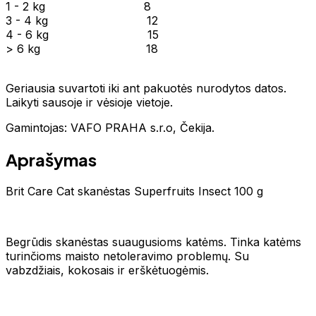
1 - 2 kg 8
3 - 4 kg 12
4 - 6 kg 15
> 6 kg 18
Geriausia suvartoti iki ant pakuotės nurodytos datos.
Laikyti sausoje ir vėsioje vietoje.
Gamintojas: VAFO PRAHA s.r.o, Čekija.
Aprašymas
Brit Care Cat skanėstas Superfruits Insect 100 g
Begrūdis skanėstas suaugusioms katėms. Tinka katėms
turinčioms maisto netoleravimo problemų. Su
vabzdžiais, kokosais ir erškėtuogėmis.