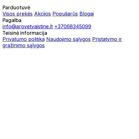
Parduotuvė
Visos prekės
Akcijos
Populiarūs
Blogai
Pagalba
info@arovetvaistine.lt
+37068345099
Teisinė informacija
Privatumo politika
Naudojimo sąlygos
Pristatymo ir
grąžinimo sąlygos