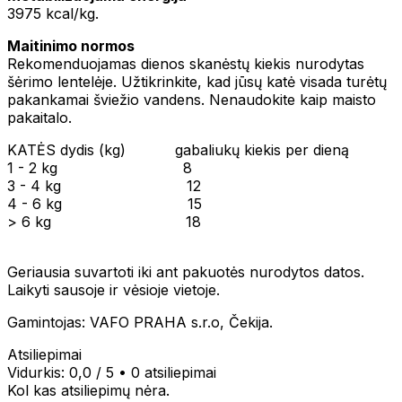
3975 kcal/kg.
Maitinimo normos
Rekomenduojamas dienos skanėstų kiekis nurodytas
šėrimo lentelėje. Užtikrinkite, kad jūsų katė visada turėtų
pakankamai šviežio vandens. Nenaudokite kaip maisto
pakaitalo.
KATĖS dydis (kg) gabaliukų kiekis per dieną
1 - 2 kg 8
3 - 4 kg 12
4 - 6 kg 15
> 6 kg 18
Geriausia suvartoti iki ant pakuotės nurodytos datos.
Laikyti sausoje ir vėsioje vietoje.
Gamintojas: VAFO PRAHA s.r.o, Čekija.
Atsiliepimai
Vidurkis:
0,0
/ 5
•
0 atsiliepimai
Kol kas atsiliepimų nėra.