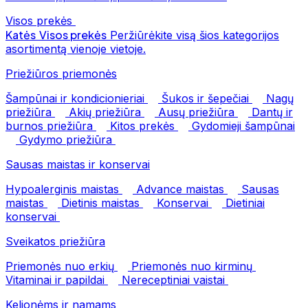
Visos prekės
Katės
Visos prekės
Peržiūrėkite visą šios kategorijos
asortimentą vienoje vietoje.
Priežiūros priemonės
Šampūnai ir kondicionieriai
Šukos ir šepečiai
Nagų
priežiūra
Akių priežiūra
Ausų priežiūra
Dantų ir
burnos priežiūra
Kitos prekės
Gydomieji šampūnai
Gydymo priežiūra
Sausas maistas ir konservai
Hypoalerginis maistas
Advance maistas
Sausas
maistas
Dietinis maistas
Konservai
Dietiniai
konservai
Sveikatos priežiūra
Priemonės nuo erkių
Priemonės nuo kirminų
Vitaminai ir papildai
Nereceptiniai vaistai
Kelionėms ir namams