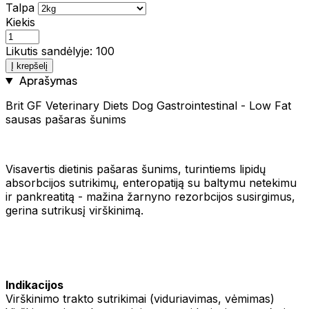
Talpa
Kiekis
Likutis sandėlyje: 100
Į krepšelį
Aprašymas
Brit GF Veterinary Diets Dog Gastrointestinal - Low Fat
sausas pašaras šunims
Visavertis dietinis pašaras šunims, turintiems lipidų
absorbcijos sutrikimų, enteropatiją su baltymu netekimu
ir pankreatitą - mažina žarnyno rezorbcijos susirgimus,
gerina sutrikusį virškinimą.
Indikacijos
Virškinimo trakto sutrikimai (viduriavimas, vėmimas)