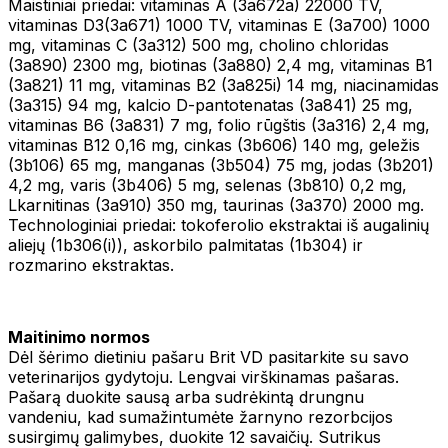
Maistiniai priedai: vitaminas A (3a672a) 22000 TV,
vitaminas D3(3a671) 1000 TV, vitaminas E (3a700) 1000
mg, vitaminas C (3a312) 500 mg, cholino chloridas
(3a890) 2300 mg, biotinas (3a880) 2,4 mg, vitaminas B1
(3a821) 11 mg, vitaminas B2 (3a825i) 14 mg, niacinamidas
(3a315) 94 mg, kalcio D-pantotenatas (3a841) 25 mg,
vitaminas B6 (3a831) 7 mg, folio rūgštis (3a316) 2,4 mg,
vitaminas B12 0,16 mg, cinkas (3b606) 140 mg, geležis
(3b106) 65 mg, manganas (3b504) 75 mg, jodas (3b201)
4,2 mg, varis (3b406) 5 mg, selenas (3b810) 0,2 mg,
Lkarnitinas (3a910) 350 mg, taurinas (3a370) 2000 mg.
Technologiniai priedai: tokoferolio ekstraktai iš augalinių
aliejų (1b306(i)), askorbilo palmitatas (1b304) ir
rozmarino ekstraktas.
Maitinimo normos
Dėl šėrimo dietiniu pašaru Brit VD pasitarkite su savo
veterinarijos gydytoju. Lengvai virškinamas pašaras.
Pašarą duokite sausą arba sudrėkintą drungnu
vandeniu, kad sumažintumėte žarnyno rezorbcijos
susirgimų galimybes, duokite 12 savaičių. Sutrikus