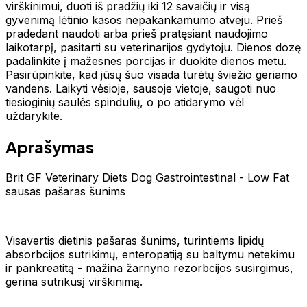
virškinimui, duoti iš pradžių iki 12 savaičių ir visą
gyvenimą lėtinio kasos nepakankamumo atveju. Prieš
pradedant naudoti arba prieš pratęsiant naudojimo
laikotarpį, pasitarti su veterinarijos gydytoju. Dienos dozę
padalinkite į mažesnes porcijas ir duokite dienos metu.
Pasirūpinkite, kad jūsų šuo visada turėtų šviežio geriamo
vandens. Laikyti vėsioje, sausoje vietoje, saugoti nuo
tiesioginių saulės spindulių, o po atidarymo vėl
uždarykite.
Aprašymas
Brit GF Veterinary Diets Dog Gastrointestinal - Low Fat
sausas pašaras šunims
Visavertis dietinis pašaras šunims, turintiems lipidų
absorbcijos sutrikimų, enteropatiją su baltymu netekimu
ir pankreatitą - mažina žarnyno rezorbcijos susirgimus,
gerina sutrikusį virškinimą.