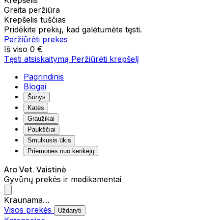
Krepšelis
Greita peržiūra
Krepšelis tuščias
Pridėkite prekių, kad galėtumėte tęsti.
Peržiūrėti prekes
Iš viso
0 €
Tęsti atsiskaitymą
Peržiūrėti krepšelį
Pagrindinis
Blogai
Šunys
Katės
Graužikai
Paukščiai
Smulkusis ūkis
Priemonės nuo kenkėjų
Aro Vet. Vaistinė
Gyvūnų prekės ir medikamentai
Kraunama…
Visos prekės
Uždaryti