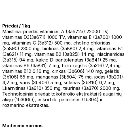
Priedai / 1 kg
Maistiniai priedai: vitaminas A (3a672a) 22000 TV,
vitaminas D3(3a671) 1000 TV, vitaminas E (3a700) 1000
mg, vitaminas C (3a312) 500 mg, cholino chloridas
(3a890) 2300 mg, biotinas (3a880) 2,4 mg, vitaminas B1
(3a821) 11 mg, vitaminas B2 (3a825i) 14 mg, niacinamidas
(3a315) 94 mg, kalcio D-pantotenatas (3a841) 25 mg,
vitaminas B6 (3a831) 7 mg, folio rūgštis (3a316) 2,4 mg,
vitaminas B12 0,16 mg, cinkas (3b606) 140 mg, geležis
(3b106) 65 mg, manganas (3b504) 75 mg, jodas (3b201)
4,2 mg, varis (3b406) 5 mg, selenas (3b810) 0,2 mg,
Lkarnitinas (3a910) 350 mg, taurinas (3a370) 2000 mg.
Technologiniai priedai: tokoferolio ekstraktai iš augalinių
aliejų (1b306(i)), askorbilo palmitatas (1b304) ir
rozmarino ekstraktas.
Maitinimo normos