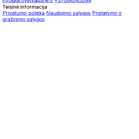
info@arovetvaistine.lt
+37068345099
Teisinė informacija
Privatumo politika
Naudojimo sąlygos
Pristatymo ir
grąžinimo sąlygos