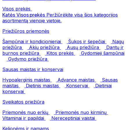
Visos prekės
Katės
Visos prekės
Peržiūrėkite visą šios kategorijos
asortimentą vienoje vietoje.
Priežiūros priemonės
Šampūnai ir kondicionieriai
Šukos ir šepečiai
Nagų
priežiūra
Akių priežiūra
Ausų priežiūra
Dantų ir
burnos priežiūra
Kitos prekės
Gydomieji šampūnai
Gydymo priežiūra
Sausas maistas ir konservai
Hypoalerginis maistas
Advance maistas
Sausas
maistas
Dietinis maistas
Konservai
Dietiniai
konservai
Sveikatos priežiūra
Priemonės nuo erkių
Priemonės nuo kirminų
Vitaminai ir papildai
Nereceptiniai vaistai
Kelionėms ir namams