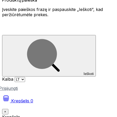
Įveskite paieškos frazę ir paspauskite „Ieškoti“, kad
peržiūrėtumėte prekes.
Ieškoti
Kalba
Prisijungti
Krepšelis
0
×