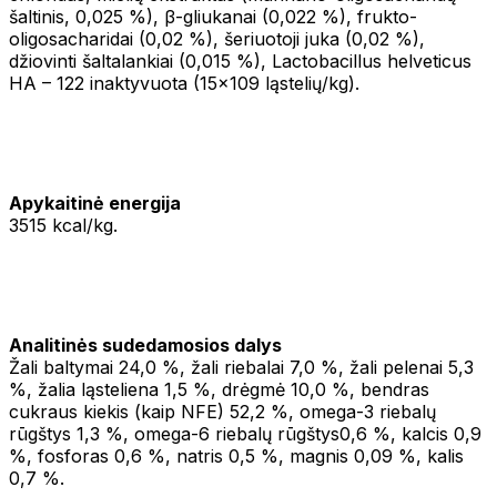
šaltinis, 0,025 %), β-gliukanai (0,022 %), frukto-
oligosacharidai (0,02 %), šeriuotoji juka (0,02 %),
džiovinti šaltalankiai (0,015 %), Lactobacillus helveticus
HA – 122 inaktyvuota (15x109 ląstelių/kg).
Apykaitinė energija
3515 kcal/kg.
Analitinės sudedamosios dalys
Žali baltymai 24,0 %, žali riebalai 7,0 %, žali pelenai 5,3
%, žalia ląsteliena 1,5 %, drėgmė 10,0 %, bendras
cukraus kiekis (kaip NFE) 52,2 %, omega-3 riebalų
rūgštys 1,3 %, omega-6 riebalų rūgštys0,6 %, kalcis 0,9
%, fosforas 0,6 %, natris 0,5 %, magnis 0,09 %, kalis
0,7 %.