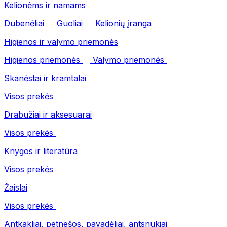
Kelionėms ir namams
Dubenėliai
Guoliai
Kelionių įranga
Higienos ir valymo priemonės
Higienos priemonės
Valymo priemonės
Skanėstai ir kramtalai
Visos prekės
Drabužiai ir aksesuarai
Visos prekės
Knygos ir literatūra
Visos prekės
Žaislai
Visos prekės
Antkakliai, petnešos, pavadėliai, antsnukiai