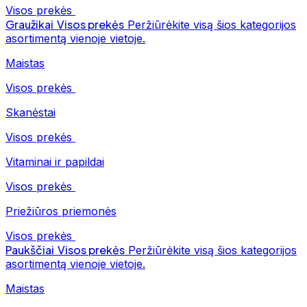
Visos prekės
Graužikai
Visos prekės
Peržiūrėkite visą šios kategorijos
asortimentą vienoje vietoje.
Maistas
Visos prekės
Skanėstai
Visos prekės
Vitaminai ir papildai
Visos prekės
Priežiūros priemonės
Visos prekės
Paukščiai
Visos prekės
Peržiūrėkite visą šios kategorijos
asortimentą vienoje vietoje.
Maistas