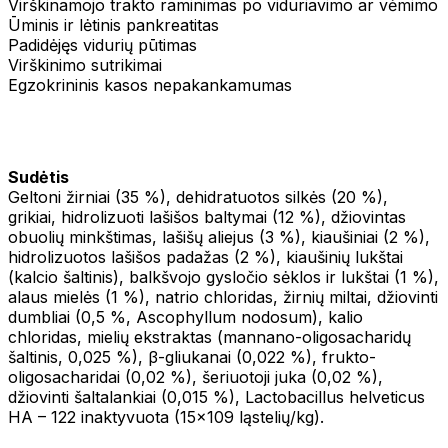
Virškinamojo trakto raminimas po viduriavimo ar vėmimo
Ūminis ir lėtinis pankreatitas
Padidėjęs vidurių pūtimas
Virškinimo sutrikimai
Egzokrininis kasos nepakankamumas
Sudėtis
Geltoni žirniai (35 %), dehidratuotos silkės (20 %),
grikiai, hidrolizuoti lašišos baltymai (12 %), džiovintas
obuolių minkštimas, lašišų aliejus (3 %), kiaušiniai (2 %),
hidrolizuotos lašišos padažas (2 %), kiaušinių lukštai
(kalcio šaltinis), balkšvojo gysločio sėklos ir lukštai (1 %),
alaus mielės (1 %), natrio chloridas, žirnių miltai, džiovinti
dumbliai (0,5 %, Ascophyllum nodosum), kalio
chloridas, mielių ekstraktas (mannano-oligosacharidų
šaltinis, 0,025 %), β-gliukanai (0,022 %), frukto-
oligosacharidai (0,02 %), šeriuotoji juka (0,02 %),
džiovinti šaltalankiai (0,015 %), Lactobacillus helveticus
HA – 122 inaktyvuota (15x109 ląstelių/kg).