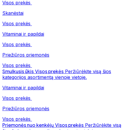
Visos prekės
Skanėstai
Visos prekės
Vitaminai ir papildai
Visos prekės
Priežiūros priemonės
Visos prekės
Smulkusis ūkis
Visos prekės
Peržiūrėkite visą šios
kategorijos asortimentą vienoje vietoje.
Vitaminai ir papildai
Visos prekės
Priežiūros priemonės
Visos prekės
Priemonės nuo kenkėjų
Visos prekės
Peržiūrėkite visą