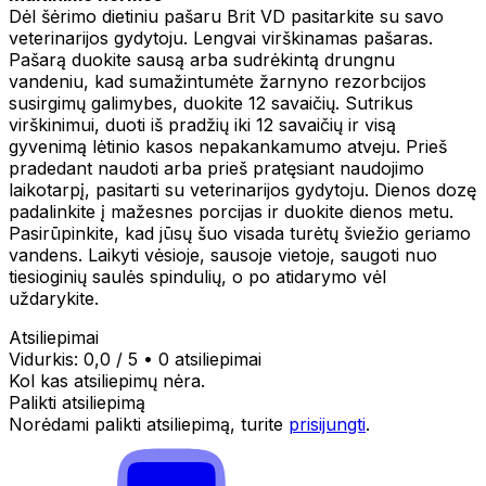
Dėl šėrimo dietiniu pašaru Brit VD pasitarkite su savo
veterinarijos gydytoju. Lengvai virškinamas pašaras.
Pašarą duokite sausą arba sudrėkintą drungnu
vandeniu, kad sumažintumėte žarnyno rezorbcijos
susirgimų galimybes, duokite 12 savaičių. Sutrikus
virškinimui, duoti iš pradžių iki 12 savaičių ir visą
gyvenimą lėtinio kasos nepakankamumo atveju. Prieš
pradedant naudoti arba prieš pratęsiant naudojimo
laikotarpį, pasitarti su veterinarijos gydytoju. Dienos dozę
padalinkite į mažesnes porcijas ir duokite dienos metu.
Pasirūpinkite, kad jūsų šuo visada turėtų šviežio geriamo
vandens. Laikyti vėsioje, sausoje vietoje, saugoti nuo
tiesioginių saulės spindulių, o po atidarymo vėl
uždarykite.
Atsiliepimai
Vidurkis:
0,0
/ 5
•
0 atsiliepimai
Kol kas atsiliepimų nėra.
Palikti atsiliepimą
Norėdami palikti atsiliepimą, turite
prisijungti
.