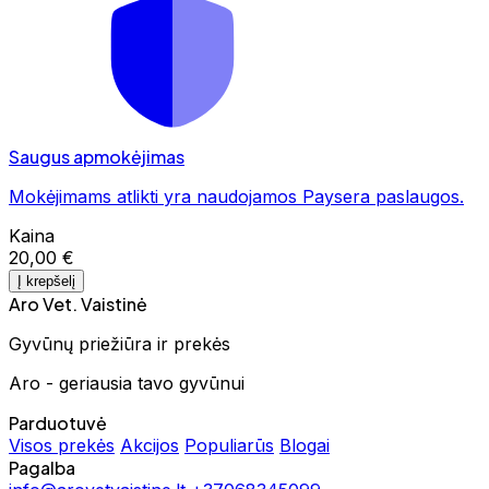
Saugus apmokėjimas
Mokėjimams atlikti yra naudojamos Paysera paslaugos.
Kaina
20,00 €
Į krepšelį
Aro Vet. Vaistinė
Gyvūnų priežiūra ir prekės
Aro - geriausia tavo gyvūnui
Parduotuvė
Visos prekės
Akcijos
Populiarūs
Blogai
Pagalba