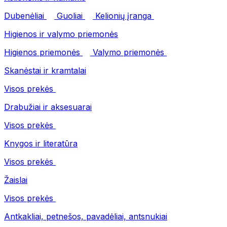
Dubenėliai
Guoliai
Kelionių įranga
Higienos ir valymo priemonės
Higienos priemonės
Valymo priemonės
Skanėstai ir kramtalai
Visos prekės
Drabužiai ir aksesuarai
Visos prekės
Knygos ir literatūra
Visos prekės
Žaislai
Visos prekės
Antkakliai, petnešos, pavadėliai, antsnukiai