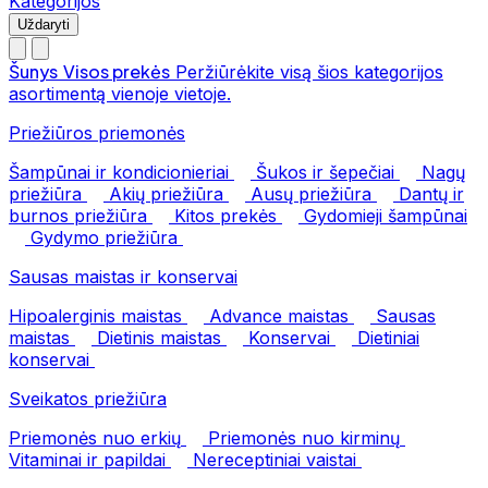
Kategorijos
Uždaryti
Šunys
Visos prekės
Peržiūrėkite visą šios kategorijos
asortimentą vienoje vietoje.
Priežiūros priemonės
Šampūnai ir kondicionieriai
Šukos ir šepečiai
Nagų
priežiūra
Akių priežiūra
Ausų priežiūra
Dantų ir
burnos priežiūra
Kitos prekės
Gydomieji šampūnai
Gydymo priežiūra
Sausas maistas ir konservai
Hipoalerginis maistas
Advance maistas
Sausas
maistas
Dietinis maistas
Konservai
Dietiniai
konservai
Sveikatos priežiūra
Priemonės nuo erkių
Priemonės nuo kirminų
Vitaminai ir papildai
Nereceptiniai vaistai