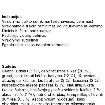
Indikacijos
Virškinimo trakto sutrikimai (viduriavimas, vėmimas)
Virškinamojo trakto raminimas po viduriavimo ar vėmimo
Ūminis ir lėtinis pankreatitas
Padidėjęs vidurių pūtimas
Virškinimo sutrikimai
Egzokrininis kasos nepakankamumas
Sudėtis
Geltoni žirniai (35 %), dehidratuotos silkės (20 %),
grikiai, hidrolizuoti lašišos baltymai (12 %), džiovintas
obuolių minkštimas, lašišų aliejus (3 %), kiaušiniai (2 %),
hidrolizuotos lašišos padažas (2 %), kiaušinių lukštai
(kalcio šaltinis), balkšvojo gysločio sėklos ir lukštai (1 %),
alaus mielės (1 %), natrio chloridas, žirnių miltai, džiovinti
dumbliai (0,5 %, Ascophyllum nodosum), kalio
chloridas, mielių ekstraktas (mannano-oligosacharidų