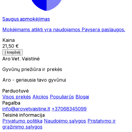
Saugus apmokėjimas
Mokėjimams atlikti yra naudojamos Paysera paslaugos.
Kaina
21,50 €
Į krepšelį
Aro Vet. Vaistinė
Gyvūnų priežiūra ir prekės
Aro - geriausia tavo gyvūnui
Parduotuvė
Visos prekės
Akcijos
Populiarūs
Blogai
Pagalba
info@arovetvaistine.lt
+37068345099
Teisinė informacija
Privatumo politika
Naudojimo sąlygos
Pristatymo ir
grąžinimo sąlygos