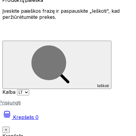
Įveskite paieškos frazę ir paspauskite „Ieškoti“, kad
peržiūrėtumėte prekes.
Ieškoti
Kalba
Prisijungti
Krepšelis
0
×