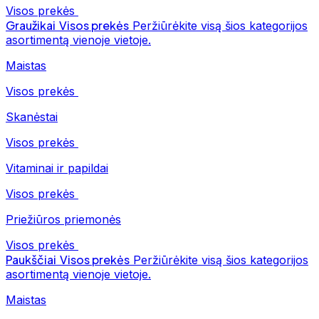
Visos prekės
Graužikai
Visos prekės
Peržiūrėkite visą šios kategorijos
asortimentą vienoje vietoje.
Maistas
Visos prekės
Skanėstai
Visos prekės
Vitaminai ir papildai
Visos prekės
Priežiūros priemonės
Visos prekės
Paukščiai
Visos prekės
Peržiūrėkite visą šios kategorijos
asortimentą vienoje vietoje.
Maistas