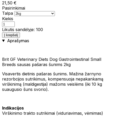
21,50 €
Pasirinkimai
Talpa
Kiekis
Likutis sandėlyje: 100
Į krepšelį
Aprašymas
Brit GF Veterinary Diets Dog Gastrointestinal Small
Breeds sausas pašaras šunims 2kg
Visavertis dietinis pašaras šunims. Mažina žarnyno
rezorbcijos sutrikimus, kompensuoja nepakankamą
virškinimą (maldigestija) mažoms veislėms (iki 10 kg
suaugusio šuns svorio).
Indikacijos
Virškinimo trakto sutrikimai (viduriavimas, vėmimas)