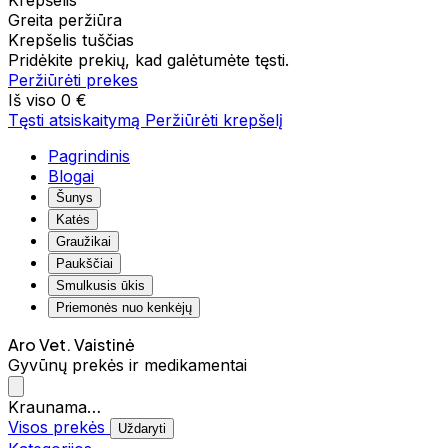
Krepšelis
Greita peržiūra
Krepšelis tuščias
Pridėkite prekių, kad galėtumėte tęsti.
Peržiūrėti prekes
Iš viso
0 €
Tęsti atsiskaitymą
Peržiūrėti krepšelį
Pagrindinis
Blogai
Šunys
Katės
Graužikai
Paukščiai
Smulkusis ūkis
Priemonės nuo kenkėjų
Aro Vet. Vaistinė
Gyvūnų prekės ir medikamentai
Kraunama…
Visos prekės
Uždaryti