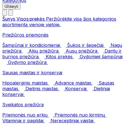
Kategorijos
Uždaryti
Šunys
Visos prekės
Peržiūrėkite visą šios kategorijos
asortimentą vienoje vietoje.
Priežiūros priemonės
Šampūnai ir kondicionieriai
Šukos ir šepečiai
Nagų
priežiūra
Akių priežiūra
Ausų priežiūra
Dantų ir
burnos priežiūra
Kitos prekės
Gydomieji šampūnai
Gydymo priežiūra
Sausas maistas ir konservai
Hipoalerginis maistas
Advance maistas
Sausas
maistas
Dietinis maistas
Konservai
Dietiniai
konservai
Sveikatos priežiūra
Priemonės nuo erkių
Priemonės nuo kirminų
Vitaminai ir papildai
Nereceptiniai vaistai