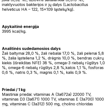
inaktyvuotos bakterijos ir jų dalys (Lactobacillus
helveticus HA – 122, 15x109 ląstelių/kg).
Apykaitinė energija
3995 kcal/kg.
Analitinės sudedamosios dalys
Žali baltymai 28,0 %, žali riebalai 17,0 %, žali pelenai 5,8
%, žalia ląsteliena 1,2 %, drėgnis 10,0 %, bendras cukrų
kiekis (išreikštas NFE) 38 %, omega-3 riebalų rūgštys 1,0
%, omega-6 riebalų rūgštys 2,8 %,kalcis 1,1 %, fosforas
0,6 %, natris 0,3 %, magnis 0,1 %, kalis 0,9 %.
Priedai / 1 kg
Maistiniai priedai: vitaminas A (3a672a) 22000 TV,
vitaminas D3 (3a671) 1000 TV, vitaminas E (3a700) 1000
mg, vitaminas C (3a312) 500 mg, cholino chloridas