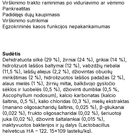
Virškinimo trakto raminimas po viduriavimo ar vėmimo
Pankreatitas
Padidėjęs dujų kaupimasis
Virškinimo sutrikimai
Egzokrininės kasos funkcijos nepakankamumas
Sudėtis
Dehidratuota silkė (29 %), žirniai (24 %), grikiai (14 %),
hidrolizuoti lašišos baltymai (12 %), vabzdžių riebalai
(11,5 %), lašišų aliejus (2,2 %), džiovintas obuolių
minkštimas (2 %), hidrolizuotos lašišos padažas (2 %),
alaus mielės (1 %), žirnių miltai, balkšvojo gysločio
sėklos ir luobelės (0,5 %), džiovinti dumbliai (0,5 %,
Ascophyllum nodosum), kalcio karbonatas (kalcio
šaltinis, 0,5 %), kalio chloridas (0,3 %), mielių ekstraktas
(manano oligosacharidų šaltinis, 0,025 %), β-gliukanai
(0,022 %), frukto oligosacharidai (0,02 %), šeriuotoji
juka (0,02 %), džiovinti šaltalankiai (0,015 %),
inaktyvuotos bakterijos ir jų dalys (Lactobacillus
helveticus HA – 122, 15x109 ląstelių/kg).