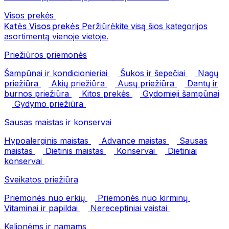
Visos prekės
Katės
Visos prekės
Peržiūrėkite visą šios kategorijos
asortimentą vienoje vietoje.
Priežiūros priemonės
Šampūnai ir kondicionieriai
Šukos ir šepečiai
Nagų
priežiūra
Akių priežiūra
Ausų priežiūra
Dantų ir
burnos priežiūra
Kitos prekės
Gydomieji šampūnai
Gydymo priežiūra
Sausas maistas ir konservai
Hypoalerginis maistas
Advance maistas
Sausas
maistas
Dietinis maistas
Konservai
Dietiniai
konservai
Sveikatos priežiūra
Priemonės nuo erkių
Priemonės nuo kirminų
Vitaminai ir papildai
Nereceptiniai vaistai
Kelionėms ir namams