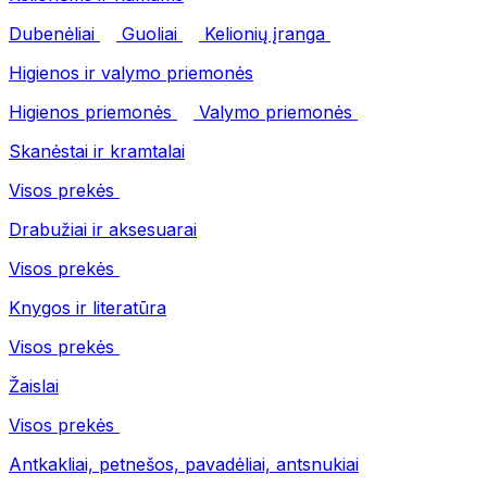
Dubenėliai
Guoliai
Kelionių įranga
Higienos ir valymo priemonės
Higienos priemonės
Valymo priemonės
Skanėstai ir kramtalai
Visos prekės
Drabužiai ir aksesuarai
Visos prekės
Knygos ir literatūra
Visos prekės
Žaislai
Visos prekės
Antkakliai, petnešos, pavadėliai, antsnukiai