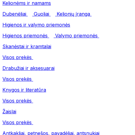
Kelionėms ir namams
Dubenėliai
Guoliai
Kelionių įranga
Higienos ir valymo priemonės
Higienos priemonės
Valymo priemonės
Skanėstai ir kramtalai
Visos prekės
Drabužiai ir aksesuarai
Visos prekės
Knygos ir literatūra
Visos prekės
Žaislai
Visos prekės
Antkakliai, petnešos, pavadėliai, antsnukiai