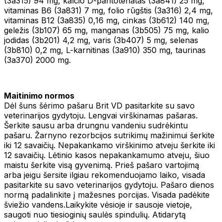
(3a315) 94 mg, kalcio D-pantotenatas (3a841) 25 mg,
vitaminas B6 (3a831) 7 mg, folio rūgštis (3a316) 2,4 mg,
vitaminas B12 (3a835) 0,16 mg, cinkas (3b612) 140 mg,
geležis (3b107) 65 mg, manganas (3b505) 75 mg, kalio
jodidas (3b201) 4,2 mg, varis (3b407) 5 mg, selenas
(3b810) 0,2 mg, L-karnitinas (3a910) 350 mg, taurinas
(3a370) 2000 mg.
Maitinimo normos
Dėl šuns šėrimo pašaru Brit VD pasitarkite su savo
veterinarijos gydytoju. Lengvai virškinamas pašaras.
Šerkite sausu arba drungnu vandeniu sudrėkintu
pašaru. Žarnyno rezorbcijos sutrikimų mažinimui šerkite
iki 12 savaičių. Nepakankamo virškinimo atveju šerkite iki
12 savaičių. Lėtinio kasos nepakankamumo atveju, šiuo
maistu šerkite visą gyvenimą. Prieš pašaro vartojimą
arba jeigu šersite ilgiau rekomenduojamo laiko, visada
pasitarkite su savo veterinarijos gydytoju. Pašaro dienos
normą padalinkite į mažesnes porcijas. Visada padėkite
šviežio vandens.Laikykite vėsioje ir sausoje vietoje,
saugoti nuo tiesioginių saulės spindulių. Atidarytą