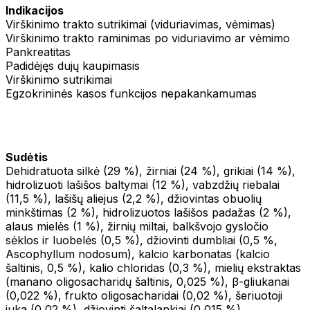
Indikacijos
Virškinimo trakto sutrikimai (viduriavimas, vėmimas)
Virškinimo trakto raminimas po viduriavimo ar vėmimo
Pankreatitas
Padidėjęs dujų kaupimasis
Virškinimo sutrikimai
Egzokrininės kasos funkcijos nepakankamumas
Sudėtis
Dehidratuota silkė (29 %), žirniai (24 %), grikiai (14 %),
hidrolizuoti lašišos baltymai (12 %), vabzdžių riebalai
(11,5 %), lašišų aliejus (2,2 %), džiovintas obuolių
minkštimas (2 %), hidrolizuotos lašišos padažas (2 %),
alaus mielės (1 %), žirnių miltai, balkšvojo gysločio
sėklos ir luobelės (0,5 %), džiovinti dumbliai (0,5 %,
Ascophyllum nodosum), kalcio karbonatas (kalcio
šaltinis, 0,5 %), kalio chloridas (0,3 %), mielių ekstraktas
(manano oligosacharidų šaltinis, 0,025 %), β-gliukanai
(0,022 %), frukto oligosacharidai (0,02 %), šeriuotoji
juka (0,02 %), džiovinti šaltalankiai (0,015 %),