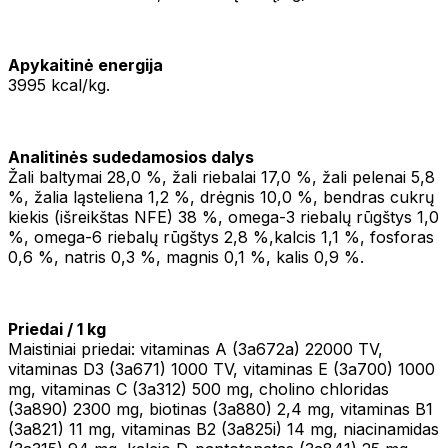
Apykaitinė energija
3995 kcal/kg.
Analitinės sudedamosios dalys
Žali baltymai 28,0 %, žali riebalai 17,0 %, žali pelenai 5,8
%, žalia ląsteliena 1,2 %, drėgnis 10,0 %, bendras cukrų
kiekis (išreikštas NFE) 38 %, omega-3 riebalų rūgštys 1,0
%, omega-6 riebalų rūgštys 2,8 %,kalcis 1,1 %, fosforas
0,6 %, natris 0,3 %, magnis 0,1 %, kalis 0,9 %.
Priedai / 1 kg
Maistiniai priedai: vitaminas A (3a672a) 22000 TV,
vitaminas D3 (3a671) 1000 TV, vitaminas E (3a700) 1000
mg, vitaminas C (3a312) 500 mg, cholino chloridas
(3a890) 2300 mg, biotinas (3a880) 2,4 mg, vitaminas B1
(3a821) 11 mg, vitaminas B2 (3a825i) 14 mg, niacinamidas