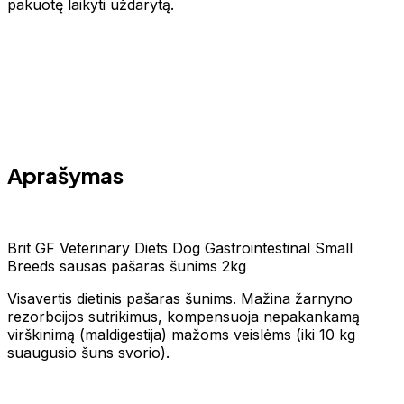
pakuotę laikyti uždarytą.
Aprašymas
Brit GF Veterinary Diets Dog Gastrointestinal Small
Breeds sausas pašaras šunims 2kg
Visavertis dietinis pašaras šunims. Mažina žarnyno
rezorbcijos sutrikimus, kompensuoja nepakankamą
virškinimą (maldigestija) mažoms veislėms (iki 10 kg
suaugusio šuns svorio).