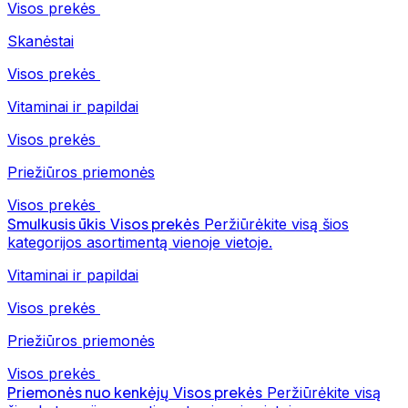
Visos prekės
Skanėstai
Visos prekės
Vitaminai ir papildai
Visos prekės
Priežiūros priemonės
Visos prekės
Smulkusis ūkis
Visos prekės
Peržiūrėkite visą šios
kategorijos asortimentą vienoje vietoje.
Vitaminai ir papildai
Visos prekės
Priežiūros priemonės
Visos prekės
Priemonės nuo kenkėjų
Visos prekės
Peržiūrėkite visą