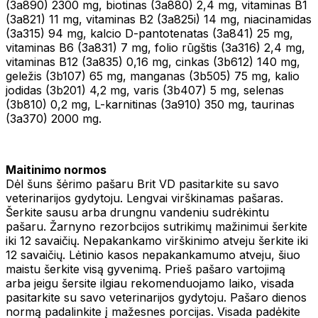
(3a890) 2300 mg, biotinas (3a880) 2,4 mg, vitaminas B1
(3a821) 11 mg, vitaminas B2 (3a825i) 14 mg, niacinamidas
(3a315) 94 mg, kalcio D-pantotenatas (3a841) 25 mg,
vitaminas B6 (3a831) 7 mg, folio rūgštis (3a316) 2,4 mg,
vitaminas B12 (3a835) 0,16 mg, cinkas (3b612) 140 mg,
geležis (3b107) 65 mg, manganas (3b505) 75 mg, kalio
jodidas (3b201) 4,2 mg, varis (3b407) 5 mg, selenas
(3b810) 0,2 mg, L-karnitinas (3a910) 350 mg, taurinas
(3a370) 2000 mg.
Maitinimo normos
Dėl šuns šėrimo pašaru Brit VD pasitarkite su savo
veterinarijos gydytoju. Lengvai virškinamas pašaras.
Šerkite sausu arba drungnu vandeniu sudrėkintu
pašaru. Žarnyno rezorbcijos sutrikimų mažinimui šerkite
iki 12 savaičių. Nepakankamo virškinimo atveju šerkite iki
12 savaičių. Lėtinio kasos nepakankamumo atveju, šiuo
maistu šerkite visą gyvenimą. Prieš pašaro vartojimą
arba jeigu šersite ilgiau rekomenduojamo laiko, visada
pasitarkite su savo veterinarijos gydytoju. Pašaro dienos
normą padalinkite į mažesnes porcijas. Visada padėkite