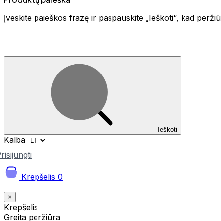
Įveskite paieškos frazę ir paspauskite „Ieškoti“, kad perž
Ieškoti
Kalba
risijungti
Krepšelis
0
×
Krepšelis
Greita peržiūra