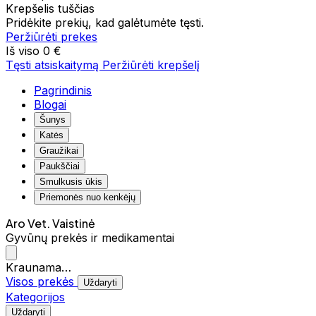
Krepšelis tuščias
Pridėkite prekių, kad galėtumėte tęsti.
Peržiūrėti prekes
Iš viso
0 €
Tęsti atsiskaitymą
Peržiūrėti krepšelį
Pagrindinis
Blogai
Šunys
Katės
Graužikai
Paukščiai
Smulkusis ūkis
Priemonės nuo kenkėjų
Aro Vet. Vaistinė
Gyvūnų prekės ir medikamentai
Kraunama…
Visos prekės
Uždaryti
Kategorijos
Uždaryti