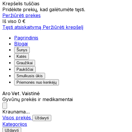
Krepšelis tuščias
Pridėkite prekių, kad galėtumėte tęsti.
Peržiūrėti prekes
Iš viso
0 €
Tęsti atsiskaitymą
Peržiūrėti krepšelį
Pagrindinis
Blogai
Šunys
Katės
Graužikai
Paukščiai
Smulkusis ūkis
Priemonės nuo kenkėjų
Aro Vet. Vaistinė
Gyvūnų prekės ir medikamentai
Kraunama…
Visos prekės
Uždaryti
Kategorijos
Uždaryti