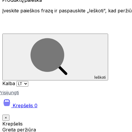
Įveskite paieškos frazę ir paspauskite „Ieškoti“, kad perž
Ieškoti
Kalba
risijungti
Krepšelis
0
×
Krepšelis
Greita peržiūra