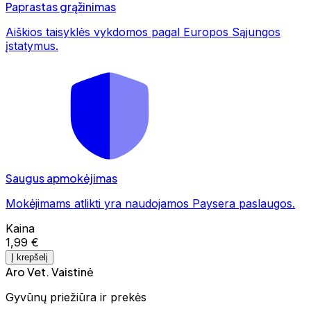
Paprastas grąžinimas
Aiškios taisyklės vykdomos pagal Europos Sąjungos
įstatymus.
Saugus apmokėjimas
Mokėjimams atlikti yra naudojamos Paysera paslaugos.
Kaina
1,99 €
Į krepšelį
Aro Vet. Vaistinė
Gyvūnų priežiūra ir prekės