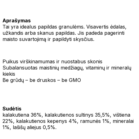
Aprašymas
Tai yra idealus papildas granulėms. Visavertis ėdalas,
užkandis arba skanus papildas. Jis padeda pagerinti
maisto suvartojimą ir papildyti skysčius.
Puikus virškinamumas ir nuostabus skonis
Subalansuotas maistinių medžiagų, vitaminų ir mineralų
kiekis
Be grūdų – be druskos – be GMO
Sudėtis
kalakutiena 36%, kalakutienos sultinys 35,5%, vištiena
22%, kalakutienos kepenys 4%, ramunės 1%, mineralai
1%, lašišų aliejus 0,5%.