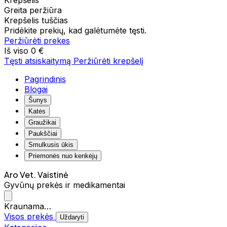
Krepšelis
Greita peržiūra
Krepšelis tuščias
Pridėkite prekių, kad galėtumėte tęsti.
Peržiūrėti prekes
Iš viso
0 €
Tęsti atsiskaitymą
Peržiūrėti krepšelį
Pagrindinis
Blogai
Šunys
Katės
Graužikai
Paukščiai
Smulkusis ūkis
Priemonės nuo kenkėjų
Aro Vet. Vaistinė
Gyvūnų prekės ir medikamentai
Kraunama…
Visos prekės
Uždaryti