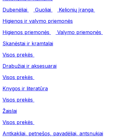
Dubenėliai
Guoliai
Kelionių įranga
Higienos ir valymo priemonės
Higienos priemonės
Valymo priemonės
Skanėstai ir kramtalai
Visos prekės
Drabužiai ir aksesuarai
Visos prekės
Knygos ir literatūra
Visos prekės
Žaislai
Visos prekės
Antkakliai, petnešos, pavadėliai, antsnukiai