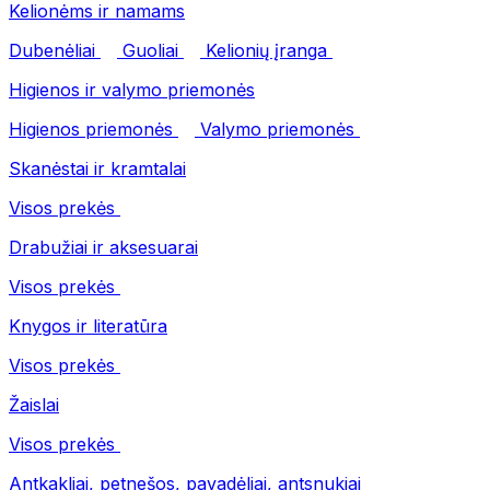
Kelionėms ir namams
Dubenėliai
Guoliai
Kelionių įranga
Higienos ir valymo priemonės
Higienos priemonės
Valymo priemonės
Skanėstai ir kramtalai
Visos prekės
Drabužiai ir aksesuarai
Visos prekės
Knygos ir literatūra
Visos prekės
Žaislai
Visos prekės
Antkakliai, petnešos, pavadėliai, antsnukiai