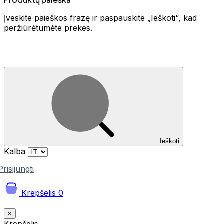
Įveskite paieškos frazę ir paspauskite „Ieškoti“, kad
peržiūrėtumėte prekes.
Ieškoti
Kalba
Prisijungti
Krepšelis
0
×