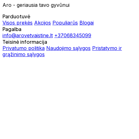
Aro - geriausia tavo gyvūnui
Parduotuvė
Visos prekės
Akcijos
Populiarūs
Blogai
Pagalba
info@arovetvaistine.lt
+37068345099
Teisinė informacija
Privatumo politika
Naudojimo sąlygos
Pristatymo ir
grąžinimo sąlygos