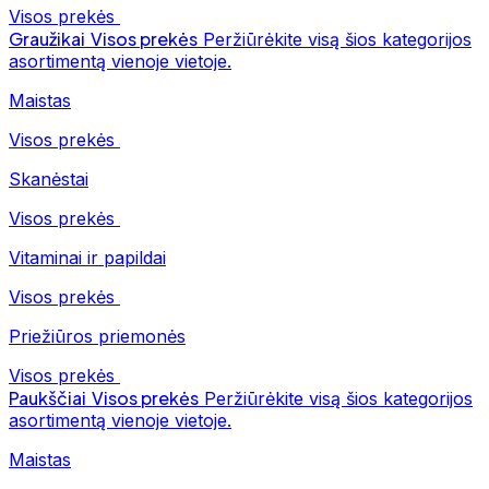
Visos prekės
Graužikai
Visos prekės
Peržiūrėkite visą šios kategorijos
asortimentą vienoje vietoje.
Maistas
Visos prekės
Skanėstai
Visos prekės
Vitaminai ir papildai
Visos prekės
Priežiūros priemonės
Visos prekės
Paukščiai
Visos prekės
Peržiūrėkite visą šios kategorijos
asortimentą vienoje vietoje.
Maistas