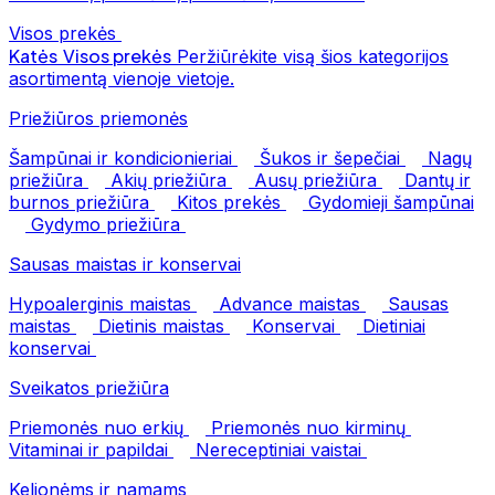
Visos prekės
Katės
Visos prekės
Peržiūrėkite visą šios kategorijos
asortimentą vienoje vietoje.
Priežiūros priemonės
Šampūnai ir kondicionieriai
Šukos ir šepečiai
Nagų
priežiūra
Akių priežiūra
Ausų priežiūra
Dantų ir
burnos priežiūra
Kitos prekės
Gydomieji šampūnai
Gydymo priežiūra
Sausas maistas ir konservai
Hypoalerginis maistas
Advance maistas
Sausas
maistas
Dietinis maistas
Konservai
Dietiniai
konservai
Sveikatos priežiūra
Priemonės nuo erkių
Priemonės nuo kirminų
Vitaminai ir papildai
Nereceptiniai vaistai
Kelionėms ir namams