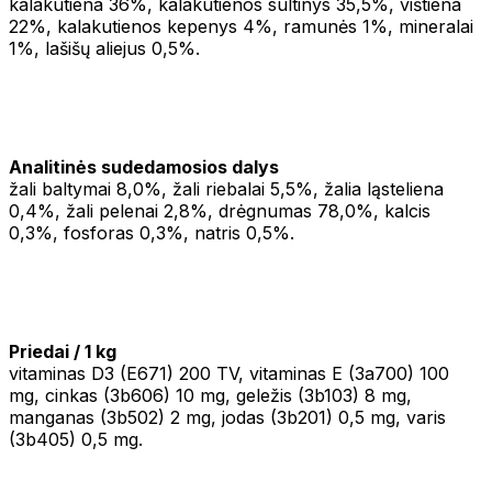
kalakutiena 36%, kalakutienos sultinys 35,5%, vištiena
22%, kalakutienos kepenys 4%, ramunės 1%, mineralai
1%, lašišų aliejus 0,5%.
Analitinės sudedamosios dalys
žali baltymai 8,0%, žali riebalai 5,5%, žalia ląsteliena
0,4%, žali pelenai 2,8%, drėgnumas 78,0%, kalcis
0,3%, fosforas 0,3%, natris 0,5%.
Priedai / 1 kg
vitaminas D3 (E671) 200 TV, vitaminas E (3a700) 100
mg, cinkas (3b606) 10 mg, geležis (3b103) 8 mg,
manganas (3b502) 2 mg, jodas (3b201) 0,5 mg, varis
(3b405) 0,5 mg.