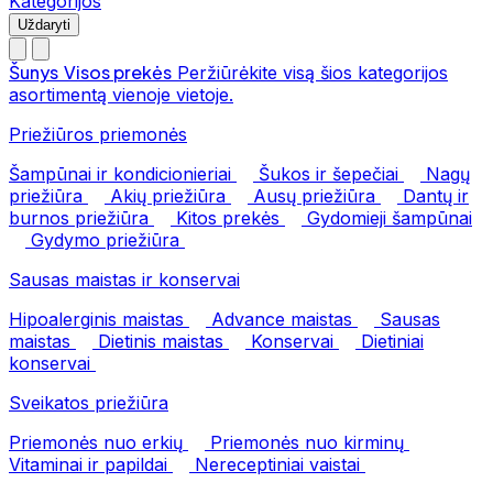
Kategorijos
Uždaryti
Šunys
Visos prekės
Peržiūrėkite visą šios kategorijos
asortimentą vienoje vietoje.
Priežiūros priemonės
Šampūnai ir kondicionieriai
Šukos ir šepečiai
Nagų
priežiūra
Akių priežiūra
Ausų priežiūra
Dantų ir
burnos priežiūra
Kitos prekės
Gydomieji šampūnai
Gydymo priežiūra
Sausas maistas ir konservai
Hipoalerginis maistas
Advance maistas
Sausas
maistas
Dietinis maistas
Konservai
Dietiniai
konservai
Sveikatos priežiūra
Priemonės nuo erkių
Priemonės nuo kirminų
Vitaminai ir papildai
Nereceptiniai vaistai