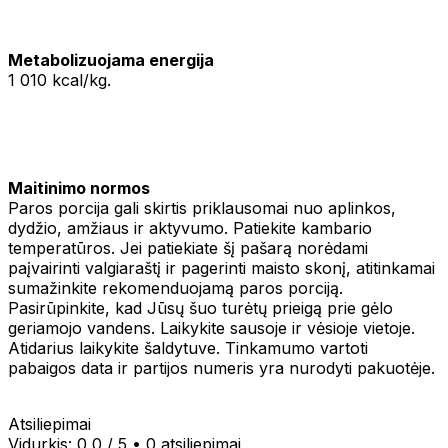
Metabolizuojama energija
1 010 kcal/kg.
Maitinimo normos
Paros porcija gali skirtis priklausomai nuo aplinkos,
dydžio, amžiaus ir aktyvumo. Patiekite kambario
temperatūros. Jei patiekiate šį pašarą norėdami
paįvairinti valgiaraštį ir pagerinti maisto skonį, atitinkamai
sumažinkite rekomenduojamą paros porciją.
Pasirūpinkite, kad Jūsų šuo turėtų prieigą prie gėlo
geriamojo vandens. Laikykite sausoje ir vėsioje vietoje.
Atidarius laikykite šaldytuve. Tinkamumo vartoti
pabaigos data ir partijos numeris yra nurodyti pakuotėje.
Atsiliepimai
Vidurkis:
0,0
/ 5
•
0 atsiliepimai