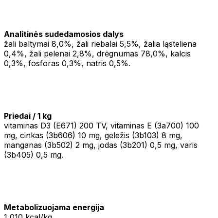
Analitinės sudedamosios dalys
žali baltymai 8,0%, žali riebalai 5,5%, žalia ląsteliena
0,4%, žali pelenai 2,8%, drėgnumas 78,0%, kalcis
0,3%, fosforas 0,3%, natris 0,5%.
Priedai / 1 kg
vitaminas D3 (E671) 200 TV, vitaminas E (3a700) 100
mg, cinkas (3b606) 10 mg, geležis (3b103) 8 mg,
manganas (3b502) 2 mg, jodas (3b201) 0,5 mg, varis
(3b405) 0,5 mg.
Metabolizuojama energija
1 010 kcal/kg.