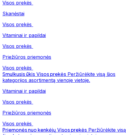
Visos prekės
Skanėstai
Visos prekės
Vitaminai ir papildai
Visos prekės
Priežiūros priemonės
Visos prekės
Smulkusis ūkis
Visos prekės
Peržiūrėkite visą šios
kategorijos asortimentą vienoje vietoje.
Vitaminai ir papildai
Visos prekės
Priežiūros priemonės
Visos prekės
Priemonės nuo kenkėjų
Visos prekės
Peržiūrėkite visą