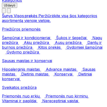
Kategorijos
Uždaryti
Šunys
Visos prekės
Peržiūrėkite visą šios kategorijos
asortimentą vienoje vietoje.
Priežiūros priemonės
Šampūnai ir kondicionieriai
Šukos ir šepečiai
Nagų
priežiūra
Akių priežiūra
Ausų priežiūra
Dantų ir
burnos priežiūra
Kitos prekės
Gydomieji šampūnai
Gydymo priežiūra
Sausas maistas ir konservai
Hipoalerginis maistas
Advance maistas
Sausas
maistas
Dietinis maistas
Konservai
Dietiniai
konservai
Sveikatos priežiūra
Priemonės nuo erkių
Priemonės nuo kirminų
Vitaminai ir papildai
Nereceptiniai vaistai