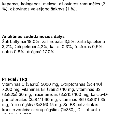
kepenys, kolagenas, melasa, džiovintos ramunėlės (2
%), džiovintos valerijono šaknys (1 %).
Analitinės sudedamosios dalys
Žali baltymai 19,0%, žali riebalai 3,5%, žalia ląsteliena
3,2%, žali pelenai 4,2%, kalcis 0,3%, fosforas 0,6%,
natris 0,8%, drėgmė 17,0%.
Priedai / 1 kg
Vitaminas C (3a312) 5000 mg, L-triptofanas (3c440)
7000 mg, vitaminas B1 (3a821) 10 mg, vitaminas B2
(3a825i) 30 mg, niacinamidas (3a315) 100 mg, kalcio-D-
pantotenatas (3a841) 60 mg, vitaminas B6 (3a831) 35
mg, folio rūgštis (3a316) 15 mg. Su ES patvirtintais
konservantais: citrinų rūgštimi (1a330), DL- obuolių