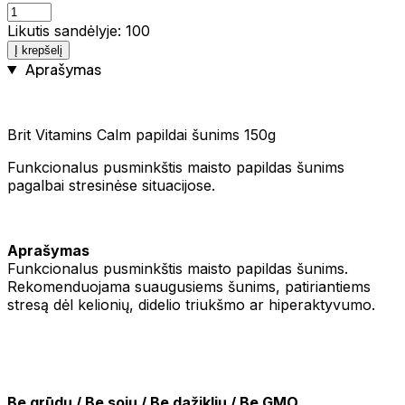
Likutis sandėlyje: 100
Į krepšelį
Aprašymas
Brit Vitamins Calm papildai šunims 150g
Funkcionalus pusminkštis maisto papildas šunims
pagalbai stresinėse situacijose.
Aprašymas
Funkcionalus pusminkštis maisto papildas šunims.
Rekomenduojama suaugusiems šunims, patiriantiems
stresą dėl kelionių, didelio triukšmo ar hiperaktyvumo.
Be grūdų / Be sojų / Be dažiklių / Be GMO.