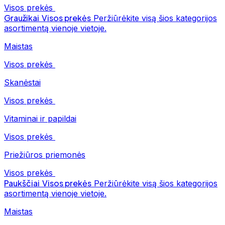
Visos prekės
Graužikai
Visos prekės
Peržiūrėkite visą šios kategorijos
asortimentą vienoje vietoje.
Maistas
Visos prekės
Skanėstai
Visos prekės
Vitaminai ir papildai
Visos prekės
Priežiūros priemonės
Visos prekės
Paukščiai
Visos prekės
Peržiūrėkite visą šios kategorijos
asortimentą vienoje vietoje.
Maistas