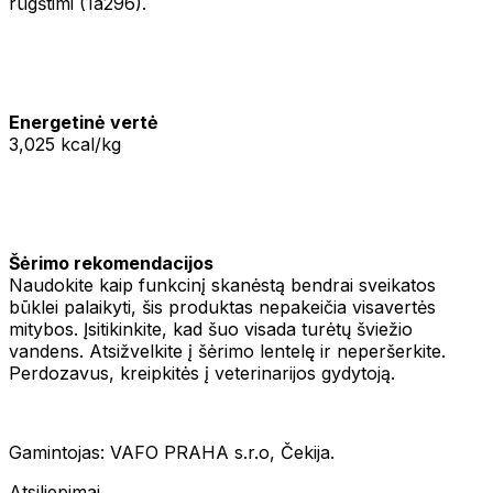
rūgštimi (1a296).
Energetinė vertė
3,025 kcal/kg
Šėrimo rekomendacijos
Naudokite kaip funkcinį skanėstą bendrai sveikatos
būklei palaikyti, šis produktas nepakeičia visavertės
mitybos. Įsitikinkite, kad šuo visada turėtų šviežio
vandens. Atsižvelkite į šėrimo lentelę ir neperšerkite.
Perdozavus, kreipkitės į veterinarijos gydytoją.
Gamintojas: VAFO PRAHA s.r.o, Čekija.
Atsiliepimai