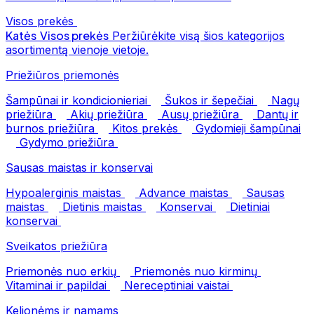
Visos prekės
Katės
Visos prekės
Peržiūrėkite visą šios kategorijos
asortimentą vienoje vietoje.
Priežiūros priemonės
Šampūnai ir kondicionieriai
Šukos ir šepečiai
Nagų
priežiūra
Akių priežiūra
Ausų priežiūra
Dantų ir
burnos priežiūra
Kitos prekės
Gydomieji šampūnai
Gydymo priežiūra
Sausas maistas ir konservai
Hypoalerginis maistas
Advance maistas
Sausas
maistas
Dietinis maistas
Konservai
Dietiniai
konservai
Sveikatos priežiūra
Priemonės nuo erkių
Priemonės nuo kirminų
Vitaminai ir papildai
Nereceptiniai vaistai
Kelionėms ir namams