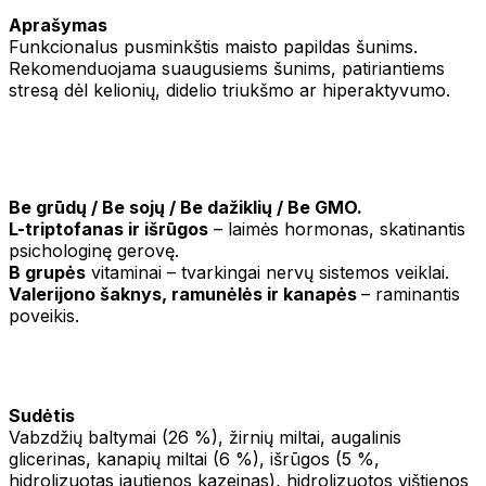
Aprašymas
Funkcionalus pusminkštis maisto papildas šunims.
Rekomenduojama suaugusiems šunims, patiriantiems
stresą dėl kelionių, didelio triukšmo ar hiperaktyvumo.
Be grūdų / Be sojų / Be dažiklių / Be GMO.
L-triptofanas ir išrūgos
– laimės hormonas, skatinantis
psichologinę gerovę.
B grupės
vitaminai – tvarkingai nervų sistemos veiklai.
Valerijono šaknys, ramunėlės ir kanapės
– raminantis
poveikis.
Sudėtis
Vabzdžių baltymai (26 %), žirnių miltai, augalinis
glicerinas, kanapių miltai (6 %), išrūgos (5 %,
hidrolizuotas jautienos kazeinas), hidrolizuotos vištienos