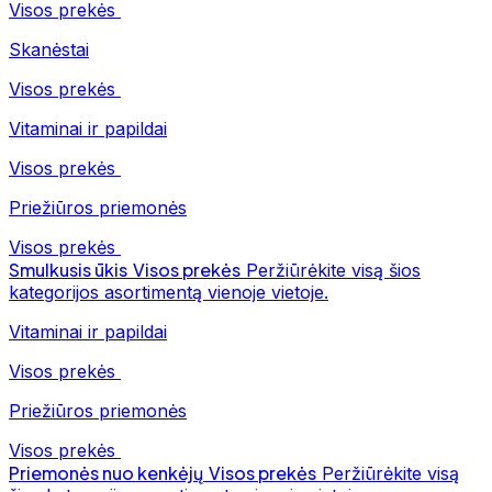
Visos prekės
Skanėstai
Visos prekės
Vitaminai ir papildai
Visos prekės
Priežiūros priemonės
Visos prekės
Smulkusis ūkis
Visos prekės
Peržiūrėkite visą šios
kategorijos asortimentą vienoje vietoje.
Vitaminai ir papildai
Visos prekės
Priežiūros priemonės
Visos prekės
Priemonės nuo kenkėjų
Visos prekės
Peržiūrėkite visą