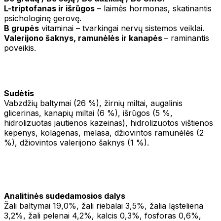
L-triptofanas ir išrūgos
– laimės hormonas, skatinantis
psichologinę gerovę.
B grupės
vitaminai – tvarkingai nervų sistemos veiklai.
Valerijono šaknys, ramunėlės ir kanapės
– raminantis
poveikis.
Sudėtis
Vabzdžių baltymai (26 %), žirnių miltai, augalinis
glicerinas, kanapių miltai (6 %), išrūgos (5 %,
hidrolizuotas jautienos kazeinas), hidrolizuotos vištienos
kepenys, kolagenas, melasa, džiovintos ramunėlės (2
%), džiovintos valerijono šaknys (1 %).
Analitinės sudedamosios dalys
Žali baltymai 19,0%, žali riebalai 3,5%, žalia ląsteliena
3,2%, žali pelenai 4,2%, kalcis 0,3%, fosforas 0,6%,