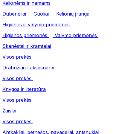
Kelionėms ir namams
Dubenėliai
Guoliai
Kelionių įranga
Higienos ir valymo priemonės
Higienos priemonės
Valymo priemonės
Skanėstai ir kramtalai
Visos prekės
Drabužiai ir aksesuarai
Visos prekės
Knygos ir literatūra
Visos prekės
Žaislai
Visos prekės
Antkakliai, petnešos, pavadėliai, antsnukiai