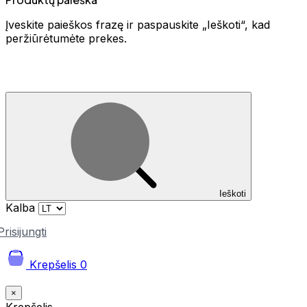
Įveskite paieškos frazę ir paspauskite „Ieškoti“, kad
peržiūrėtumėte prekes.
Ieškoti
Kalba
Prisijungti
Krepšelis
0
×