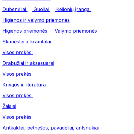
Dubenėliai
Guoliai
Kelionių įranga
Higienos ir valymo priemonės
Higienos priemonės
Valymo priemonės
Skanėstai ir kramtalai
Visos prekės
Drabužiai ir aksesuarai
Visos prekės
Knygos ir literatūra
Visos prekės
Žaislai
Visos prekės
Antkakliai, petnešos, pavadėliai, antsnukiai