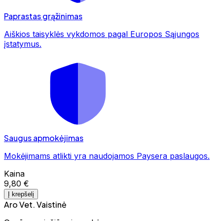
Paprastas grąžinimas
Aiškios taisyklės vykdomos pagal Europos Sąjungos
įstatymus.
Saugus apmokėjimas
Mokėjimams atlikti yra naudojamos Paysera paslaugos.
Kaina
9,80 €
Į krepšelį
Aro Vet. Vaistinė