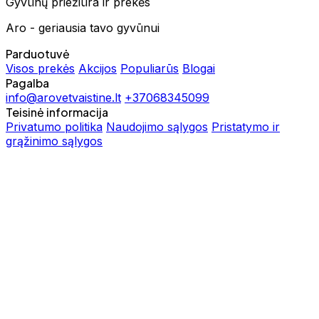
Gyvūnų priežiūra ir prekės
Aro - geriausia tavo gyvūnui
Parduotuvė
Visos prekės
Akcijos
Populiarūs
Blogai
Pagalba
info@arovetvaistine.lt
+37068345099
Teisinė informacija
Privatumo politika
Naudojimo sąlygos
Pristatymo ir
grąžinimo sąlygos