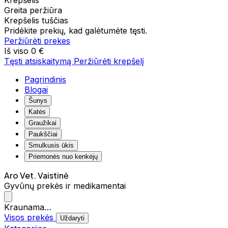
Krepšelis
Greita peržiūra
Krepšelis tuščias
Pridėkite prekių, kad galėtumėte tęsti.
Peržiūrėti prekes
Iš viso
0 €
Tęsti atsiskaitymą
Peržiūrėti krepšelį
Pagrindinis
Blogai
Šunys
Katės
Graužikai
Paukščiai
Smulkusis ūkis
Priemonės nuo kenkėjų
Aro Vet. Vaistinė
Gyvūnų prekės ir medikamentai
Kraunama…
Visos prekės
Uždaryti