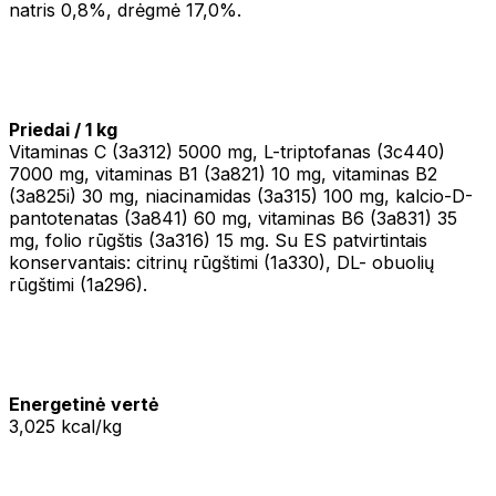
natris 0,8%, drėgmė 17,0%.
Priedai / 1 kg
Vitaminas C (3a312) 5000 mg, L-triptofanas (3c440)
7000 mg, vitaminas B1 (3a821) 10 mg, vitaminas B2
(3a825i) 30 mg, niacinamidas (3a315) 100 mg, kalcio-D-
pantotenatas (3a841) 60 mg, vitaminas B6 (3a831) 35
mg, folio rūgštis (3a316) 15 mg. Su ES patvirtintais
konservantais: citrinų rūgštimi (1a330), DL- obuolių
rūgštimi (1a296).
Energetinė vertė
3,025 kcal/kg