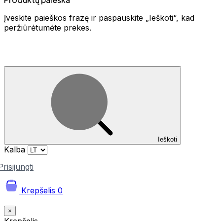
Įveskite paieškos frazę ir paspauskite „Ieškoti“, kad
peržiūrėtumėte prekes.
Ieškoti
Kalba
Prisijungti
Krepšelis
0
×