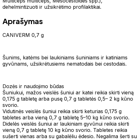
Multiceps multiceps, Mesocestoides spp.),
dehelmintizuoti ir užsikrėtimo profilaktikai.
Aprašymas
CANIVERM 0,7 g
Šunims, katėms bei laukiniams šuniniams ir katiniams
gyvūnams, užsikrėtusiems nematodais bei cestodais.
Dozės ir naudojimo būdas
Šuniukui, mažos veislės šuniui ar katei reikia skirti vieną
0,175 g tabletę arba pusę 0,7 g tabletės 0,5– 2 kg kūno
svorio.
Vidutinės veislės šuniui reikia skirti keturias 0,175 g
tabletes arba vieną 0,7 g tabletę 5–10 kg kūno svorio.
Didelės veislės šuniui ar laukiniam gyvūnui reikia skirti
vieną 0,7 g tabletę 10 kg kūno svorio. Tabletes reikia
sušerti vienas arba su gabalėliu ėdesio. Negalima šerti su