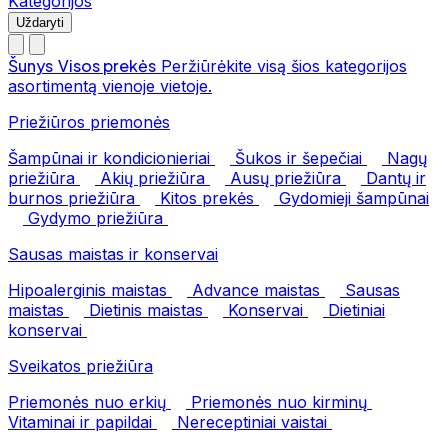
Kategorijos
Uždaryti
Šunys
Visos prekės
Peržiūrėkite visą šios kategorijos
asortimentą vienoje vietoje.
Priežiūros priemonės
Šampūnai ir kondicionieriai
Šukos ir šepečiai
Nagų
priežiūra
Akių priežiūra
Ausų priežiūra
Dantų ir
burnos priežiūra
Kitos prekės
Gydomieji šampūnai
Gydymo priežiūra
Sausas maistas ir konservai
Hipoalerginis maistas
Advance maistas
Sausas
maistas
Dietinis maistas
Konservai
Dietiniai
konservai
Sveikatos priežiūra
Priemonės nuo erkių
Priemonės nuo kirminų
Vitaminai ir papildai
Nereceptiniai vaistai