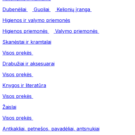
Dubenėliai
Guoliai
Kelionių įranga
Higienos ir valymo priemonės
Higienos priemonės
Valymo priemonės
Skanėstai ir kramtalai
Visos prekės
Drabužiai ir aksesuarai
Visos prekės
Knygos ir literatūra
Visos prekės
Žaislai
Visos prekės
Antkakliai, petnešos, pavadėliai, antsnukiai