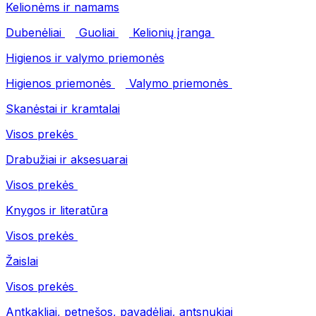
Kelionėms ir namams
Dubenėliai
Guoliai
Kelionių įranga
Higienos ir valymo priemonės
Higienos priemonės
Valymo priemonės
Skanėstai ir kramtalai
Visos prekės
Drabužiai ir aksesuarai
Visos prekės
Knygos ir literatūra
Visos prekės
Žaislai
Visos prekės
Antkakliai, petnešos, pavadėliai, antsnukiai