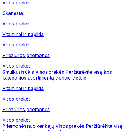
Visos prekės
Skanėstai
Visos prekės
Vitaminai ir papildai
Visos prekės
Priežiūros priemonės
Visos prekės
Smulkusis ūkis
Visos prekės
Peržiūrėkite visą šios
kategorijos asortimentą vienoje vietoje.
Vitaminai ir papildai
Visos prekės
Priežiūros priemonės
Visos prekės
Priemonės nuo kenkėjų
Visos prekės
Peržiūrėkite visą