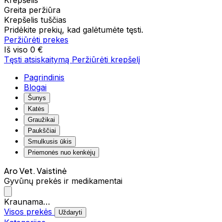
Krepšelis
Greita peržiūra
Krepšelis tuščias
Pridėkite prekių, kad galėtumėte tęsti.
Peržiūrėti prekes
Iš viso
0 €
Tęsti atsiskaitymą
Peržiūrėti krepšelį
Pagrindinis
Blogai
Šunys
Katės
Graužikai
Paukščiai
Smulkusis ūkis
Priemonės nuo kenkėjų
Aro Vet. Vaistinė
Gyvūnų prekės ir medikamentai
Kraunama…
Visos prekės
Uždaryti