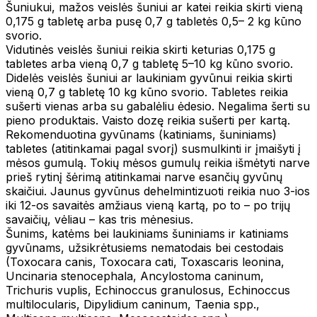
Šuniukui, mažos veislės šuniui ar katei reikia skirti vieną
0,175 g tabletę arba pusę 0,7 g tabletės 0,5– 2 kg kūno
svorio.
Vidutinės veislės šuniui reikia skirti keturias 0,175 g
tabletes arba vieną 0,7 g tabletę 5–10 kg kūno svorio.
Didelės veislės šuniui ar laukiniam gyvūnui reikia skirti
vieną 0,7 g tabletę 10 kg kūno svorio. Tabletes reikia
sušerti vienas arba su gabalėliu ėdesio. Negalima šerti su
pieno produktais. Vaisto dozę reikia sušerti per kartą.
Rekomenduotina gyvūnams (katiniams, šuniniams)
tabletes (atitinkamai pagal svorį) susmulkinti ir įmaišyti į
mėsos gumulą. Tokių mėsos gumulų reikia išmėtyti narve
prieš rytinį šėrimą atitinkamai narve esančių gyvūnų
skaičiui. Jaunus gyvūnus dehelmintizuoti reikia nuo 3-ios
iki 12-os savaitės amžiaus vieną kartą, po to – po trijų
savaičių, vėliau – kas tris mėnesius.
Šunims, katėms bei laukiniams šuniniams ir katiniams
gyvūnams, užsikrėtusiems nematodais bei cestodais
(Toxocara canis, Toxocara cati, Toxascaris leonina,
Uncinaria stenocephala, Ancylostoma caninum,
Trichuris vuplis, Echinoccus granulosus, Echinoccus
multilocularis, Dipylidium caninum, Taenia spp.,