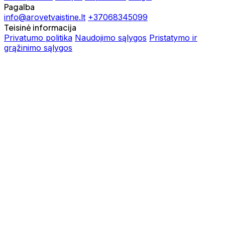
Pagalba
info@arovetvaistine.lt
+37068345099
Teisinė informacija
Privatumo politika
Naudojimo sąlygos
Pristatymo ir
grąžinimo sąlygos