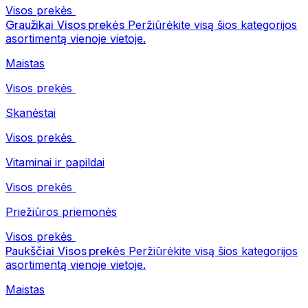
Visos prekės
Graužikai
Visos prekės
Peržiūrėkite visą šios kategorijos
asortimentą vienoje vietoje.
Maistas
Visos prekės
Skanėstai
Visos prekės
Vitaminai ir papildai
Visos prekės
Priežiūros priemonės
Visos prekės
Paukščiai
Visos prekės
Peržiūrėkite visą šios kategorijos
asortimentą vienoje vietoje.
Maistas