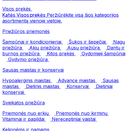
Visos prekės
Katės
Visos prekės
Peržiūrėkite visą šios kategorijos
asortimentą vienoje vietoje.
Priežiūros priemonės
Šampūnai ir kondicionieriai
Šukos ir šepečiai
Nagų
priežiūra
Akių priežiūra
Ausų priežiūra
Dantų ir
burnos priežiūra
Kitos prekės
Gydomieji šampūnai
Gydymo priežiūra
Sausas maistas ir konservai
Hypoalerginis maistas
Advance maistas
Sausas
maistas
Dietinis maistas
Konservai
Dietiniai
konservai
Sveikatos priežiūra
Priemonės nuo erkių
Priemonės nuo kirminų
Vitaminai ir papildai
Nereceptiniai vaistai
Kelionėms ir namams