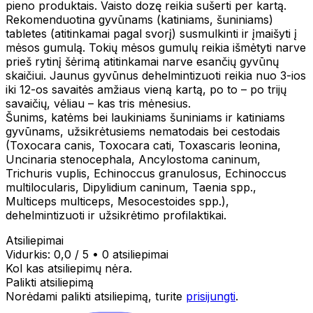
pieno produktais. Vaisto dozę reikia sušerti per kartą.
Rekomenduotina gyvūnams (katiniams, šuniniams)
tabletes (atitinkamai pagal svorį) susmulkinti ir įmaišyti į
mėsos gumulą. Tokių mėsos gumulų reikia išmėtyti narve
prieš rytinį šėrimą atitinkamai narve esančių gyvūnų
skaičiui. Jaunus gyvūnus dehelmintizuoti reikia nuo 3-ios
iki 12-os savaitės amžiaus vieną kartą, po to – po trijų
savaičių, vėliau – kas tris mėnesius.
Šunims, katėms bei laukiniams šuniniams ir katiniams
gyvūnams, užsikrėtusiems nematodais bei cestodais
(Toxocara canis, Toxocara cati, Toxascaris leonina,
Uncinaria stenocephala, Ancylostoma caninum,
Trichuris vuplis, Echinoccus granulosus, Echinoccus
multilocularis, Dipylidium caninum, Taenia spp.,
Multiceps multiceps, Mesocestoides spp.),
dehelmintizuoti ir užsikrėtimo profilaktikai.
Atsiliepimai
Vidurkis:
0,0
/ 5
•
0 atsiliepimai
Kol kas atsiliepimų nėra.
Palikti atsiliepimą
Norėdami palikti atsiliepimą, turite
prisijungti
.