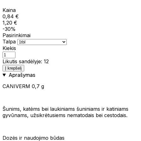
Kaina
0,84 €
1,20 €
-30%
Pasirinkimai
Talpa
Kiekis
Likutis sandėlyje: 12
Į krepšelį
Aprašymas
CANIVERM 0,7 g
Šunims, katėms bei laukiniams šuniniams ir katiniams
gyvūnams, užsikrėtusiems nematodais bei cestodais.
Dozės ir naudojimo būdas