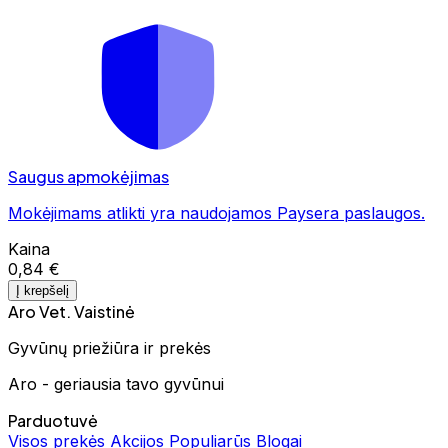
Saugus apmokėjimas
Mokėjimams atlikti yra naudojamos Paysera paslaugos.
Kaina
0,84 €
Į krepšelį
Aro Vet. Vaistinė
Gyvūnų priežiūra ir prekės
Aro - geriausia tavo gyvūnui
Parduotuvė
Visos prekės
Akcijos
Populiarūs
Blogai