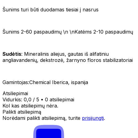
Šunims turi būti duodamas tiesiai į nasrus
Šunims 2-60 paspaudimų \n \nKatėms 2-10 paspaudimų
Sudėtis
: Mineralinis aliejus, gautas iš alifatiniu
angliavandenių, dekstrozė, žarnyno floros stabilizatoriai
Gamintojas:Chemical Iberica, ispanija
Atsiliepimai
Vidurkis:
0,0
/ 5
•
0 atsiliepimai
Kol kas atsiliepimų nėra.
Palikti atsiliepimą
Norėdami palikti atsiliepimą, turite
prisijungti
.