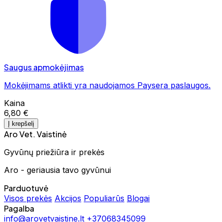
Saugus apmokėjimas
Mokėjimams atlikti yra naudojamos Paysera paslaugos.
Kaina
6,80 €
Į krepšelį
Aro Vet. Vaistinė
Gyvūnų priežiūra ir prekės
Aro - geriausia tavo gyvūnui
Parduotuvė
Visos prekės
Akcijos
Populiarūs
Blogai
Pagalba
info@arovetvaistine.lt
+37068345099