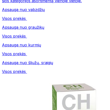
šios kategorijos asortimentą vienoje vietoje.
Apsauga nuo vabzdžių
Visos prekės
Apsauga nuo graužikų
Visos prekės
Apsauga nuo kurmių
Visos prekės
Apsauga nuo šliužų, sraigių
Visos prekės