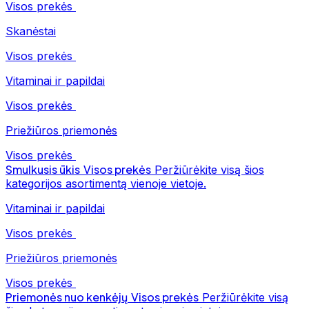
Visos prekės
Skanėstai
Visos prekės
Vitaminai ir papildai
Visos prekės
Priežiūros priemonės
Visos prekės
Smulkusis ūkis
Visos prekės
Peržiūrėkite visą šios
kategorijos asortimentą vienoje vietoje.
Vitaminai ir papildai
Visos prekės
Priežiūros priemonės
Visos prekės
Priemonės nuo kenkėjų
Visos prekės
Peržiūrėkite visą