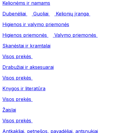
Kelionėms ir namams
Dubenėliai
Guoliai
Kelionių įranga
Higienos ir valymo priemonės
Higienos priemonės
Valymo priemonės
Skanėstai ir kramtalai
Visos prekės
Drabužiai ir aksesuarai
Visos prekės
Knygos ir literatūra
Visos prekės
Žaislai
Visos prekės
Antkakliai, petnešos, pavadėliai, antsnukiai