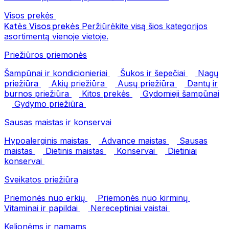
Visos prekės
Katės
Visos prekės
Peržiūrėkite visą šios kategorijos
asortimentą vienoje vietoje.
Priežiūros priemonės
Šampūnai ir kondicionieriai
Šukos ir šepečiai
Nagų
priežiūra
Akių priežiūra
Ausų priežiūra
Dantų ir
burnos priežiūra
Kitos prekės
Gydomieji šampūnai
Gydymo priežiūra
Sausas maistas ir konservai
Hypoalerginis maistas
Advance maistas
Sausas
maistas
Dietinis maistas
Konservai
Dietiniai
konservai
Sveikatos priežiūra
Priemonės nuo erkių
Priemonės nuo kirminų
Vitaminai ir papildai
Nereceptiniai vaistai
Kelionėms ir namams