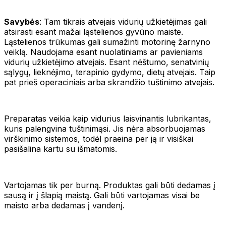
Savybės
: Tam tikrais atvejais vidurių užkietėjimas gali
atsirasti esant mažai ląstelienos gyvūno maiste.
Ląstelienos trūkumas gali sumažinti motorinę žarnyno
veiklą. Naudojama esant nuolatiniams ar pavieniams
vidurių užkietėjimo atvejais. Esant nėštumo, senatvinių
sąlygų, lieknėjimo, terapinio gydymo, dietų atvejais. Taip
pat prieš operaciniais arba skrandžio tuštinimo atvejais.
Preparatas veikia kaip vidurius laisvinantis lubrikantas,
kuris palengvina tuštinimąsi. Jis nėra absorbuojamas
virškinimo sistemos, todėl praeina per ją ir visiškai
pasišalina kartu su išmatomis.
Vartojamas tik per burną. Produktas gali būti dedamas į
sausą ir į šlapią maistą. Gali būti vartojamas visai be
maisto arba dedamas į vandenį.