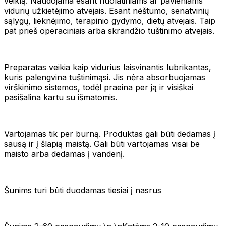
veiklą. Naudojama esant nuolatiniams ar pavieniams
vidurių užkietėjimo atvejais. Esant nėštumo, senatvinių
sąlygų, lieknėjimo, terapinio gydymo, dietų atvejais. Taip
pat prieš operaciniais arba skrandžio tuštinimo atvejais.
Preparatas veikia kaip vidurius laisvinantis lubrikantas,
kuris palengvina tuštinimąsi. Jis nėra absorbuojamas
virškinimo sistemos, todėl praeina per ją ir visiškai
pasišalina kartu su išmatomis.
Vartojamas tik per burną. Produktas gali būti dedamas į
sausą ir į šlapią maistą. Gali būti vartojamas visai be
maisto arba dedamas į vandenį.
Šunims turi būti duodamas tiesiai į nasrus