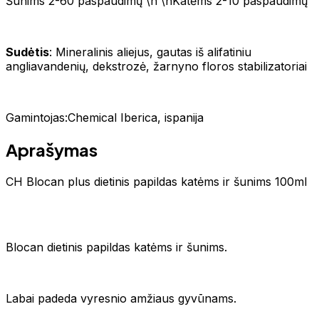
Šunims 2-60 paspaudimų \n \nKatėms 2-10 paspaudimų
Sudėtis
: Mineralinis aliejus, gautas iš alifatiniu
angliavandenių, dekstrozė, žarnyno floros stabilizatoriai
Gamintojas:Chemical Iberica, ispanija
Aprašymas
CH Blocan plus dietinis papildas katėms ir šunims 100ml
Blocan dietinis papildas katėms ir šunims.
Labai padeda vyresnio amžiaus gyvūnams.