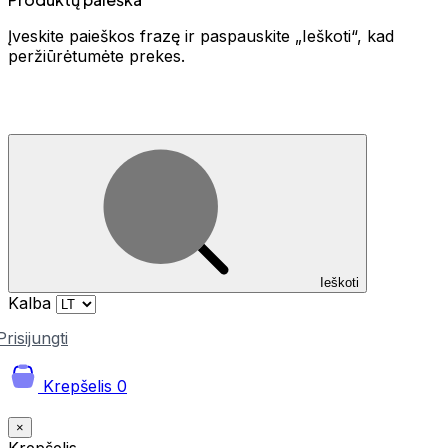
Įveskite paieškos frazę ir paspauskite „Ieškoti“, kad
peržiūrėtumėte prekes.
Ieškoti
Kalba
Prisijungti
Krepšelis
0
×