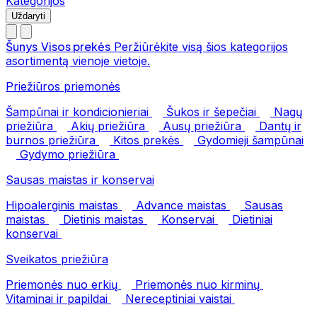
Kategorijos
Uždaryti
Šunys
Visos prekės
Peržiūrėkite visą šios kategorijos
asortimentą vienoje vietoje.
Priežiūros priemonės
Šampūnai ir kondicionieriai
Šukos ir šepečiai
Nagų
priežiūra
Akių priežiūra
Ausų priežiūra
Dantų ir
burnos priežiūra
Kitos prekės
Gydomieji šampūnai
Gydymo priežiūra
Sausas maistas ir konservai
Hipoalerginis maistas
Advance maistas
Sausas
maistas
Dietinis maistas
Konservai
Dietiniai
konservai
Sveikatos priežiūra
Priemonės nuo erkių
Priemonės nuo kirminų
Vitaminai ir papildai
Nereceptiniai vaistai