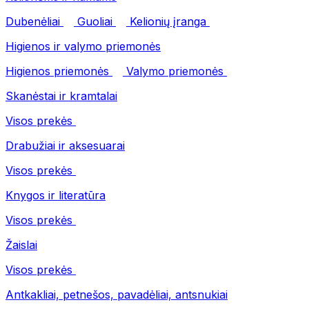
Dubenėliai
Guoliai
Kelionių įranga
Higienos ir valymo priemonės
Higienos priemonės
Valymo priemonės
Skanėstai ir kramtalai
Visos prekės
Drabužiai ir aksesuarai
Visos prekės
Knygos ir literatūra
Visos prekės
Žaislai
Visos prekės
Antkakliai, petnešos, pavadėliai, antsnukiai