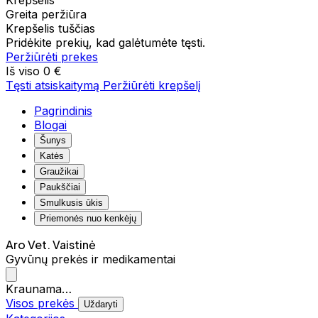
Krepšelis
Greita peržiūra
Krepšelis tuščias
Pridėkite prekių, kad galėtumėte tęsti.
Peržiūrėti prekes
Iš viso
0 €
Tęsti atsiskaitymą
Peržiūrėti krepšelį
Pagrindinis
Blogai
Šunys
Katės
Graužikai
Paukščiai
Smulkusis ūkis
Priemonės nuo kenkėjų
Aro Vet. Vaistinė
Gyvūnų prekės ir medikamentai
Kraunama…
Visos prekės
Uždaryti