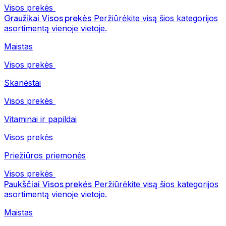
Visos prekės
Graužikai
Visos prekės
Peržiūrėkite visą šios kategorijos
asortimentą vienoje vietoje.
Maistas
Visos prekės
Skanėstai
Visos prekės
Vitaminai ir papildai
Visos prekės
Priežiūros priemonės
Visos prekės
Paukščiai
Visos prekės
Peržiūrėkite visą šios kategorijos
asortimentą vienoje vietoje.
Maistas