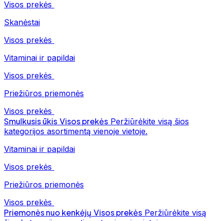
Visos prekės
Skanėstai
Visos prekės
Vitaminai ir papildai
Visos prekės
Priežiūros priemonės
Visos prekės
Smulkusis ūkis
Visos prekės
Peržiūrėkite visą šios
kategorijos asortimentą vienoje vietoje.
Vitaminai ir papildai
Visos prekės
Priežiūros priemonės
Visos prekės
Priemonės nuo kenkėjų
Visos prekės
Peržiūrėkite visą