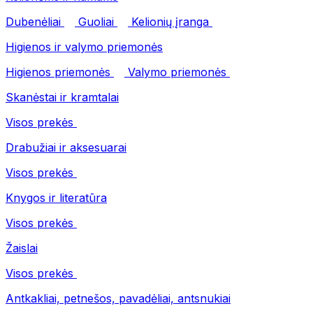
Dubenėliai
Guoliai
Kelionių įranga
Higienos ir valymo priemonės
Higienos priemonės
Valymo priemonės
Skanėstai ir kramtalai
Visos prekės
Drabužiai ir aksesuarai
Visos prekės
Knygos ir literatūra
Visos prekės
Žaislai
Visos prekės
Antkakliai, petnešos, pavadėliai, antsnukiai