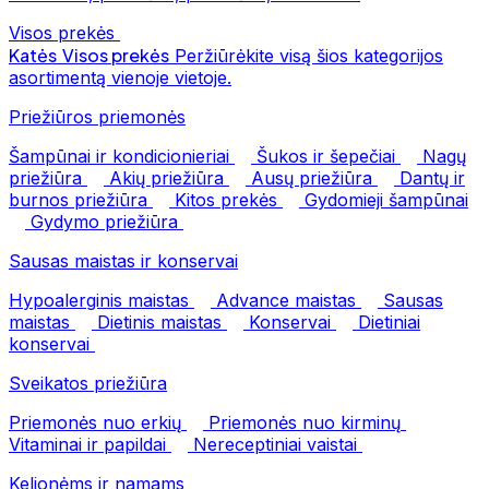
Visos prekės
Katės
Visos prekės
Peržiūrėkite visą šios kategorijos
asortimentą vienoje vietoje.
Priežiūros priemonės
Šampūnai ir kondicionieriai
Šukos ir šepečiai
Nagų
priežiūra
Akių priežiūra
Ausų priežiūra
Dantų ir
burnos priežiūra
Kitos prekės
Gydomieji šampūnai
Gydymo priežiūra
Sausas maistas ir konservai
Hypoalerginis maistas
Advance maistas
Sausas
maistas
Dietinis maistas
Konservai
Dietiniai
konservai
Sveikatos priežiūra
Priemonės nuo erkių
Priemonės nuo kirminų
Vitaminai ir papildai
Nereceptiniai vaistai
Kelionėms ir namams