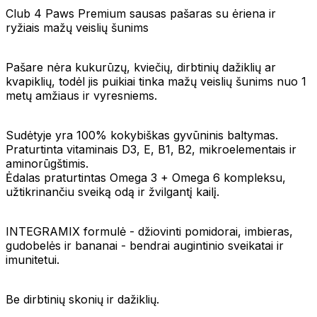
Club 4 Paws Premium sausas pašaras su ėriena ir
ryžiais mažų veislių šunims
Pašare nėra kukurūzų, kviečių, dirbtinių dažiklių ar
kvapiklių, todėl jis puikiai tinka mažų veislių šunims nuo 1
metų amžiaus ir vyresniems.
Sudėtyje yra 100% kokybiškas gyvūninis baltymas.
Praturtinta vitaminais D3, E, B1, B2, mikroelementais ir
aminorūgštimis.
Ėdalas praturtintas Omega 3 + Omega 6 kompleksu,
užtikrinančiu sveiką odą ir žvilgantį kailį.
INTEGRAMIX formulė - džiovinti pomidorai, imbieras,
gudobelės ir bananai - bendrai augintinio sveikatai ir
imunitetui.
Be dirbtinių skonių ir dažiklių.