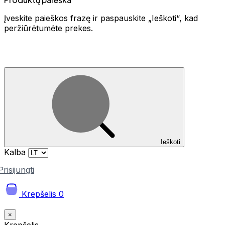
Įveskite paieškos frazę ir paspauskite „Ieškoti“, kad
peržiūrėtumėte prekes.
Ieškoti
Kalba
Prisijungti
Krepšelis
0
×