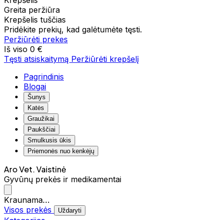
Krepšelis
Greita peržiūra
Krepšelis tuščias
Pridėkite prekių, kad galėtumėte tęsti.
Peržiūrėti prekes
Iš viso
0 €
Tęsti atsiskaitymą
Peržiūrėti krepšelį
Pagrindinis
Blogai
Šunys
Katės
Graužikai
Paukščiai
Smulkusis ūkis
Priemonės nuo kenkėjų
Aro Vet. Vaistinė
Gyvūnų prekės ir medikamentai
Kraunama…
Visos prekės
Uždaryti