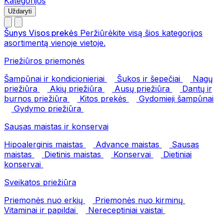
Kategorijos
Uždaryti
Šunys
Visos prekės
Peržiūrėkite visą šios kategorijos
asortimentą vienoje vietoje.
Priežiūros priemonės
Šampūnai ir kondicionieriai
Šukos ir šepečiai
Nagų
priežiūra
Akių priežiūra
Ausų priežiūra
Dantų ir
burnos priežiūra
Kitos prekės
Gydomieji šampūnai
Gydymo priežiūra
Sausas maistas ir konservai
Hipoalerginis maistas
Advance maistas
Sausas
maistas
Dietinis maistas
Konservai
Dietiniai
konservai
Sveikatos priežiūra
Priemonės nuo erkių
Priemonės nuo kirminų
Vitaminai ir papildai
Nereceptiniai vaistai