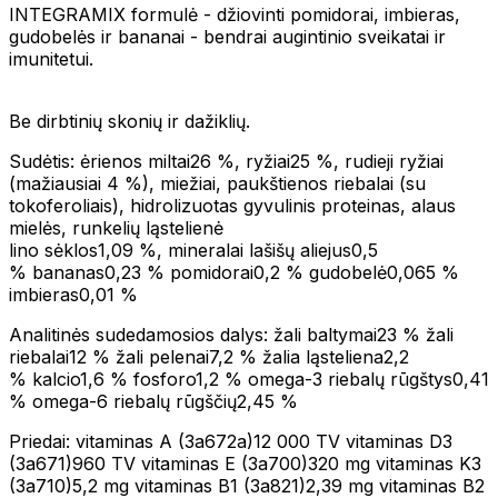
INTEGRAMIX formulė - džiovinti pomidorai, imbieras,
gudobelės ir bananai - bendrai augintinio sveikatai ir
imunitetui.
Be dirbtinių skonių ir dažiklių.
Sudėtis: ėrienos miltai26 %, ryžiai25 %, rudieji ryžiai
(mažiausiai 4 %), miežiai, paukštienos riebalai (su
tokoferoliais), hidrolizuotas gyvulinis proteinas, alaus
mielės, runkelių ląstelienė
lino sėklos1,09 %, mineralai lašišų aliejus0,5
% bananas0,23 % pomidorai0,2 % gudobelė0,065 %
imbieras0,01 %
Analitinės sudedamosios dalys: žali baltymai23 % žali
riebalai12 % žali pelenai7,2 % žalia ląsteliena2,2
% kalcio1,6 % fosforo1,2 % omega-3 riebalų rūgštys0,41
% omega-6 riebalų rūgščių2,45 %
Priedai: vitaminas A (3а672а)12 000 TV vitaminas D3
(3а671)960 TV vitaminas E (3а700)320 mg vitaminas K3
(3а710)5,2 mg vitaminas B1 (3а821)2,39 mg vitaminas B2