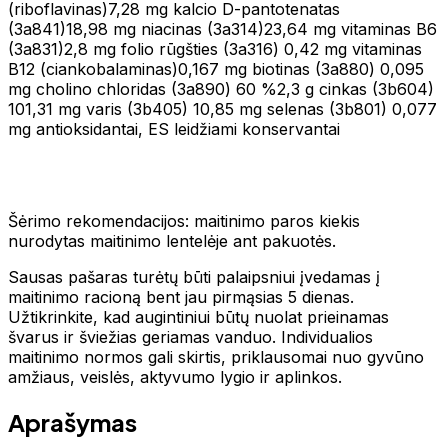
(riboflavinas)7,28 mg kalcio D-pantotenatas
(3а841)18,98 mg niacinas (3a314)23,64 mg vitaminas B6
(3а831)2,8 mg folio rūgšties (3а316) 0,42 mg vitaminas
B12 (ciankobalaminas)0,167 mg biotinas (3а880) 0,095
mg cholino chloridas (3а890) 60 %2,3 g cinkas (3b604)
101,31 mg varis (3b405) 10,85 mg selenas (3b801) 0,077
mg antioksidantai, ES leidžiami konservantai
Šėrimo rekomendacijos: maitinimo paros kiekis
nurodytas maitinimo lentelėje ant pakuotės.
Sausas pašaras turėtų būti palaipsniui įvedamas į
maitinimo racioną bent jau pirmąsias 5 dienas.
Užtikrinkite, kad augintiniui būtų nuolat prieinamas
švarus ir šviežias geriamas vanduo. Individualios
maitinimo normos gali skirtis, priklausomai nuo gyvūno
amžiaus, veislės, aktyvumo lygio ir aplinkos.
Aprašymas