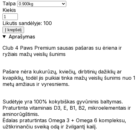
Talpa
Kiekis
Likutis sandėlyje: 100
Į krepšelį
Aprašymas
Club 4 Paws Premium sausas pašaras su ėriena ir
ryžiais mažų veislių šunims
Pašare nėra kukurūzų, kviečių, dirbtinių dažiklių ar
kvapiklių, todėl jis puikiai tinka mažų veislių šunims nuo 1
metų amžiaus ir vyresniems.
Sudėtyje yra 100% kokybiškas gyvūninis baltymas.
Praturtinta vitaminais D3, E, B1, B2, mikroelementais ir
aminorūgštimis.
Ėdalas praturtintas Omega 3 + Omega 6 kompleksu,
užtikrinančiu sveiką odą ir žvilgantį kailį.