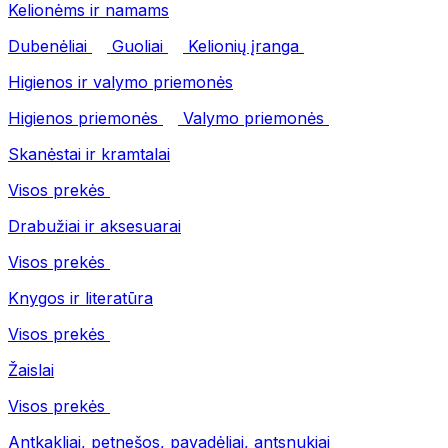
Kelionėms ir namams
Dubenėliai
Guoliai
Kelionių įranga
Higienos ir valymo priemonės
Higienos priemonės
Valymo priemonės
Skanėstai ir kramtalai
Visos prekės
Drabužiai ir aksesuarai
Visos prekės
Knygos ir literatūra
Visos prekės
Žaislai
Visos prekės
Antkakliai, petnešos, pavadėliai, antsnukiai