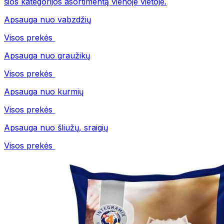
šios kategorijos asortimentą vienoje vietoje.
Apsauga nuo vabzdžių
Visos prekės
Apsauga nuo graužikų
Visos prekės
Apsauga nuo kurmių
Visos prekės
Apsauga nuo šliužų, sraigių
Visos prekės