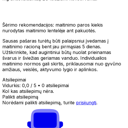
Šėrimo rekomendacijos: maitinimo paros kiekis
nurodytas maitinimo lentelėje ant pakuotės.
Sausas pašaras turėtų būti palaipsniui įvedamas į
maitinimo racioną bent jau pirmąsias 5 dienas.
Užtikrinkite, kad augintiniui būtų nuolat prieinamas
švarus ir šviežias geriamas vanduo. Individualios
maitinimo normos gali skirtis, priklausomai nuo gyvūno
amžiaus, veislės, aktyvumo lygio ir aplinkos.
Atsiliepimai
Vidurkis:
0,0
/ 5
•
0 atsiliepimai
Kol kas atsiliepimų nėra.
Palikti atsiliepimą
Norėdami palikti atsiliepimą, turite
prisijungti
.