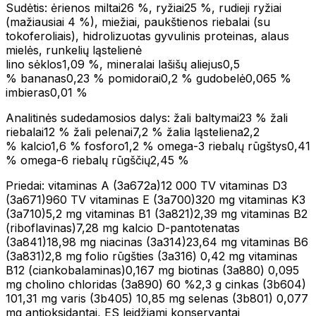
Sudėtis: ėrienos miltai26 %, ryžiai25 %, rudieji ryžiai
(mažiausiai 4 %), miežiai, paukštienos riebalai (su
tokoferoliais), hidrolizuotas gyvulinis proteinas, alaus
mielės, runkelių ląstelienė
lino sėklos1,09 %, mineralai lašišų aliejus0,5
% bananas0,23 % pomidorai0,2 % gudobelė0,065 %
imbieras0,01 %
Analitinės sudedamosios dalys: žali baltymai23 % žali
riebalai12 % žali pelenai7,2 % žalia ląsteliena2,2
% kalcio1,6 % fosforo1,2 % omega-3 riebalų rūgštys0,41
% omega-6 riebalų rūgščių2,45 %
Priedai: vitaminas A (3а672а)12 000 TV vitaminas D3
(3а671)960 TV vitaminas E (3а700)320 mg vitaminas K3
(3а710)5,2 mg vitaminas B1 (3а821)2,39 mg vitaminas B2
(riboflavinas)7,28 mg kalcio D-pantotenatas
(3а841)18,98 mg niacinas (3a314)23,64 mg vitaminas B6
(3а831)2,8 mg folio rūgšties (3а316) 0,42 mg vitaminas
B12 (ciankobalaminas)0,167 mg biotinas (3а880) 0,095
mg cholino chloridas (3а890) 60 %2,3 g cinkas (3b604)
101,31 mg varis (3b405) 10,85 mg selenas (3b801) 0,077
mg antioksidantai, ES leidžiami konservantai