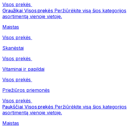
Visos prekės
Graužikai
Visos prekės
Peržiūrėkite visą šios kategorijos
asortimentą vienoje vietoje.
Maistas
Visos prekės
Skanėstai
Visos prekės
Vitaminai ir papildai
Visos prekės
Priežiūros priemonės
Visos prekės
Paukščiai
Visos prekės
Peržiūrėkite visą šios kategorijos
asortimentą vienoje vietoje.
Maistas