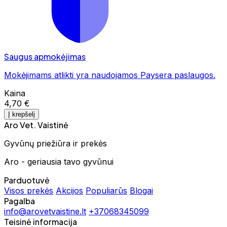
Saugus apmokėjimas
Mokėjimams atlikti yra naudojamos Paysera paslaugos.
Kaina
4,70 €
Į krepšelį
Aro Vet. Vaistinė
Gyvūnų priežiūra ir prekės
Aro - geriausia tavo gyvūnui
Parduotuvė
Visos prekės
Akcijos
Populiarūs
Blogai
Pagalba
info@arovetvaistine.lt
+37068345099
Teisinė informacija